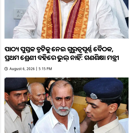
ପାଠ୍ୟ ପୁସ୍ତକ ତ୍ରୁଟିକୁ ନେଇ ଗୁରୁତ୍ବପୂର୍ଣ୍ଣ ବୈଠକ,
ପ୍ରଥମ ଶ୍ରେଣୀ ବହିରେ ଭୁଲ୍ ନାହିଁ: ଗଣଶିକ୍ଷା ମନ୍ତ୍ରୀ
August 6, 2026 | 5:15 PM