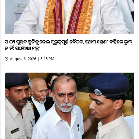
ପାଠ୍ୟ ପୁସ୍ତକ ତ୍ରୁଟିକୁ ନେଇ ଗୁରୁତ୍ବପୂର୍ଣ୍ଣ ବୈଠକ, ପ୍ରଥମ ଶ୍ରେଣୀ ବହିରେ ଭୁଲ୍
ନାହିଁ: ଗଣଶିକ୍ଷା ମନ୍ତ୍ରୀ
August 6, 2026 | 5:15 PM