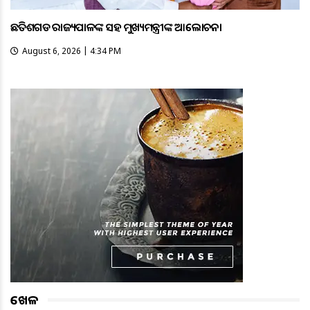
ଛତିଶଗଡ ରାଜ୍ୟପାଳଙ୍କ ସହ ମୁଖ୍ୟମନ୍ତ୍ରୀଙ୍କ ଆଲୋଚନା
August 6, 2026 | 4:34 PM
ଖେଳ