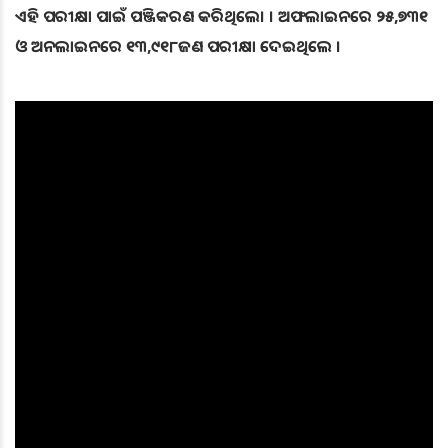
ଏହି ପରୀକ୍ଷା ପାଇଁ ପଞ୍ଜିକରଣ କରିଥିଲେ। । ଅଫଲାଇନରେ ୨୫,୭୩୧
ଓ ଅନଲାଇନରେ ୧୩,୯୧୮ଜଣ ପରୀକ୍ଷା ଦେଇଥିଲେ ।