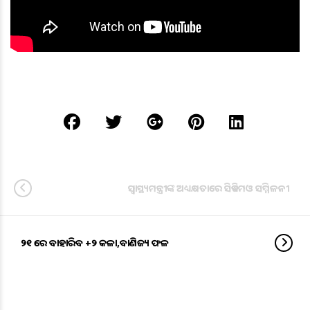
ସ୍ବାସ୍ଥ୍ୟମନ୍ତ୍ରୀଙ୍କ ଅଧ୍ୟକ୍ଷତାରେ ସିଡିଏମଓ ସମ୍ମିଳନୀ
୨୧ ରେ ବାହାରିବ +୨ କଳା,ବାଣିଜ୍ୟ ଫଳ