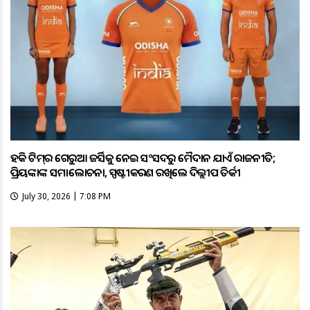
ହକି ଟିମ୍‌ର ଗେରୁଆ ଜର୍ସିକୁ ନେଇ ସଂସଦରୁ ମୈଦାନ ଯାଏଁ ରାଜନୀତି;
ପ୍ରିୟଙ୍କାଙ୍କ ସମାଲୋଚନା, ସ୍ପଷ୍ଟୀକରଣ ରଖିଲେ ଦିଲ୍ଲୀପ ତିର୍କୀ
July 30, 2026 | 7:08 PM