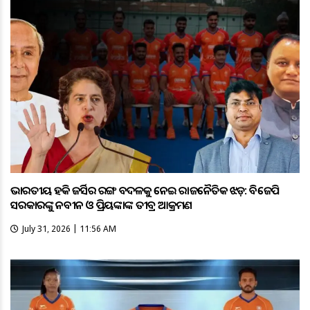
ଭାରତୀୟ ହକି ଜର୍ସିର ରଙ୍ଗ ବଦଳକୁ ନେଇ ରାଜନୈତିକ ଝଡ଼: ବିଜେପି
ସରକାରଙ୍କୁ ନବୀନ ଓ ପ୍ରିୟଙ୍କାଙ୍କ ତୀବ୍ର ଆକ୍ରମଣ
July 31, 2026 | 11:56 AM