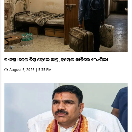
ଅବ୍ୟବସ୍ଥା ନେଇ ଅତିଷ୍ଠ ହେଲେ ଛାତ୍ର, ହଷ୍ଟେଲ ଛାଡ଼ିଲେ ୧୮୦ ପିଲା
August 6, 2026 | 5:35 PM