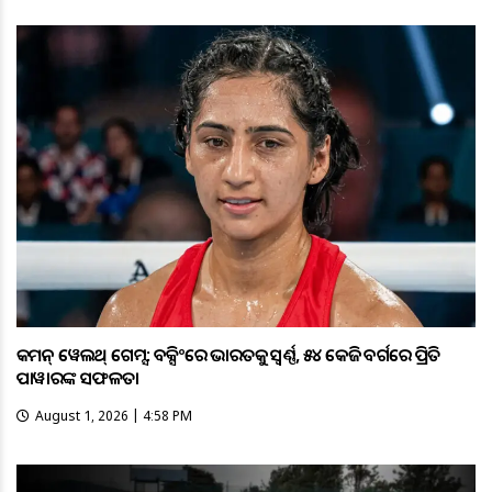
କମନ୍ ୱେଲଥ୍ ଗେମ୍ସ: ବକ୍ସିଂରେ ଭାରତକୁ ସ୍ବର୍ଣ୍ଣ, ୫୪ କେଜି ବର୍ଗରେ ପ୍ରିତି
ପାୱାରଙ୍କ ସଫଳତା
August 1, 2026 | 4:58 PM