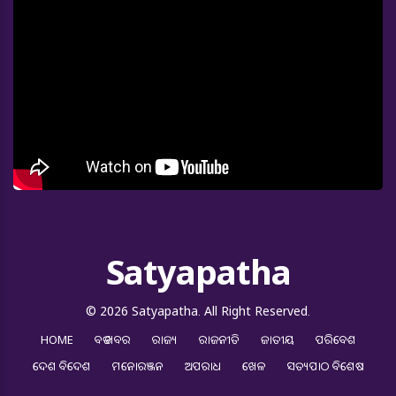
Satyapatha
© 2026 Satyapatha. All Right Reserved.
HOME
ବଡ ଖବର
ରାଜ୍ୟ
ରାଜନୀତି
ଜାତୀୟ
ପରିବେଶ
ଦେଶ ବିଦେଶ
ମନୋରଞ୍ଜନ
ଅପରାଧ
ଖେଳ
ସତ୍ୟପାଠ ବିଶେଷ