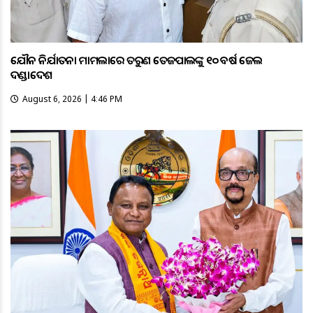
ଯୌନ ନିର୍ଯାତନା ମାମଲାରେ ତରୁଣ ତେଜପାଲଙ୍କୁ ୧୦ ବର୍ଷ ଜେଲ
ଦଣ୍ଡାଦେଶ
August 6, 2026 | 4:46 PM