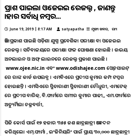
ପ୍ରକାଶ ପାଇଲା ଓଜେଇଇ ରେଜଲ୍ଟ , ଜାଣନ୍ତୁ
କାହାର ସର୍ବାଧିକ ନମ୍ବର...
June 19, 2019 | 8:17 AM
satyapatha
ମୁଖ୍ୟ ଖବର
ରାଜ୍ୟ
ଆଜି ପ୍ରକାଶ ପାଇଛି ଓଡ଼ିଶା ଯୁଗ୍ମ ପ୍ରବେଶିକା ପରୀକ୍ଷା ବା ଓଜେଇଇ
ରେଜଲ୍ଟ । ସଚିବାଳୟରେ ପରୀକ୍ଷା ଫଳ ଘୋଷଣା ହୋଇଛି । ଉଭୟ
ଅନଲାଇନ ଓ ଅଫ୍ ଲାଇନରେ ରେଜଲ୍ଟ ପ୍ରକାଶ ପାଇଛି ।
www.ojee.nic.in
ଏବଂ
www.odishajee.com
ଓ୍ବେବସାଇଟ୍
ରେ ରାଙ୍କ କାର୍ଡ ଉପଲବ୍ଧ । ଏମବିଏରେ ପ୍ରଦୀପ କୁମାର କମ୍ପ ଟପ୍ପର
ହୋଇଛନ୍ତି । ଏମସିଏରେ ସ୍ମିତାରାଣୀ ସ୍ମିତାରାଣୀ ଚୌଧୁରୀ, ଏମଟେକ୍
ରେ ପ୍ରଦୀପ ବାରିକ୍, ବି.ଫାର୍ମରେ ସମୀର କୁମାର ପାଢୀ,, ଏମ.ଫାର୍ମରେ
ଅତ୍ୟୁର୍ମିଲା ଚକ୍ରବର୍ତ୍ତୀ,
ପିଜି କୋର୍ସ ପାଇଁ ୧୭ ହଜାର ୩୫୫ ଜଣ ଛାତ୍ରଛାତ୍ରୀ ଆବେଦନ
କରିଥିଲେ। ଏମ୍.ଫାର୍ମା , ଇଂଜିନିୟରିଂ ପାଇଁ ପ୍ରାୟ ୩୦,୦୦୦ ଛାତ୍ରଛାତ୍ରୀ