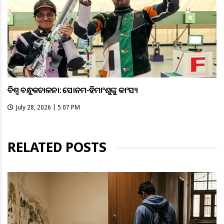
ବିଶ୍ବ ବନ୍ଧୁକଚାଳନା: ସୋନମ-ହିମାଂଶୁଙ୍କୁ କାଂସ୍ୟ
July 28, 2026 | 5:07 PM
RELATED POSTS