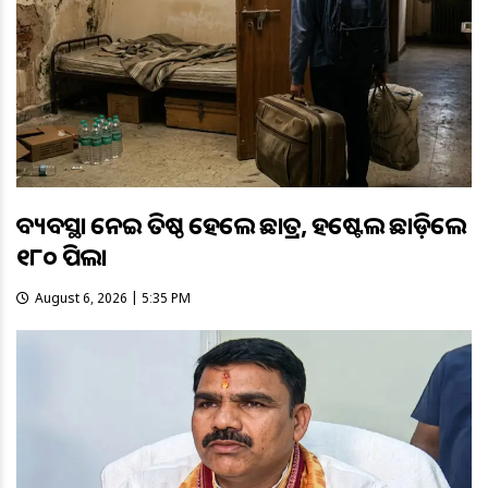
ଅବ୍ୟବସ୍ଥା ନେଇ ଅତିଷ୍ଠ ହେଲେ ଛାତ୍ର, ହଷ୍ଟେଲ ଛାଡ଼ିଲେ
୧୮୦ ପିଲା
August 6, 2026 | 5:35 PM