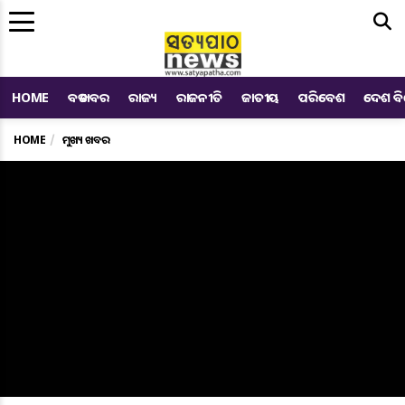
Me
HOME
ବଡ ଖବର
ରାଜ୍ୟ
ରାଜନୀତି
ଜାତୀୟ
ପରିବେଶ
ଦେଶ ବ
HOME
ମୁଖ୍ୟ ଖବର