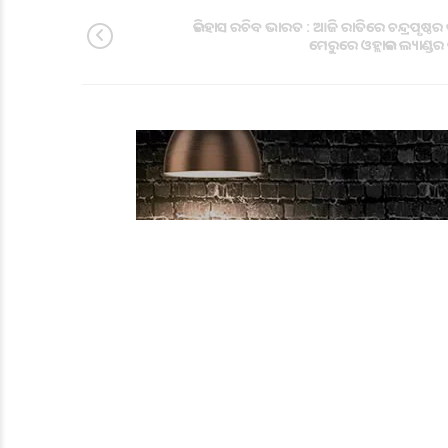
ଇତିହାସ ରଚିବ ଭାରତ : ଆଜି ରାତିରେ ଚନ୍ଦ୍ରପୃଷ୍ଠର 
ମେରୁରେ ଓହ୍ଲାଇବ ଲ୍ୟାଣ୍ଡର 