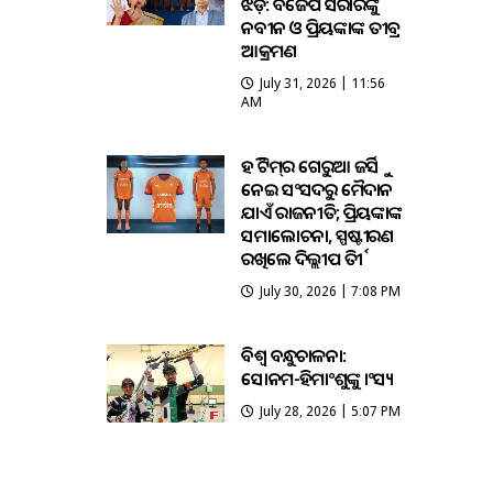
ଝଡ଼: ବିଜେପି ସରକାରଙ୍କୁ
ନବୀନ ଓ ପ୍ରିୟଙ୍କାଙ୍କ ତୀବ୍ର
ଆକ୍ରମଣ
July 31, 2026 | 11:56
AM
ହକି ଟିମ୍‌ର ଗେରୁଆ ଜର୍ସିକୁ
ନେଇ ସଂସଦରୁ ମୈଦାନ
ଯାଏଁ ରାଜନୀତି; ପ୍ରିୟଙ୍କାଙ୍କ
ସମାଲୋଚନା, ସ୍ପଷ୍ଟୀକରଣ
ରଖିଲେ ଦିଲ୍ଲୀପ ତିର୍କୀ
July 30, 2026 | 7:08 PM
ବିଶ୍ବ ବନ୍ଧୁକଚାଳନା:
ସୋନମ-ହିମାଂଶୁଙ୍କୁ କାଂସ୍ୟ
July 28, 2026 | 5:07 PM