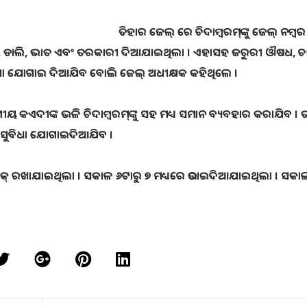
ତିହାର ଜେଲ୍ ରେ ଚିଦାମ୍ବରମ୍‌ଙ୍କୁ ଜେଲ୍ ନମ୍ବର
ୁଟି, ଡାଲି, ଭାତ ଏବଂ ତରକାରୀ ଦିଆଯାଇଥିଲା । ଏହାସହ ଜରୁରୀ ଔଷଧ, ଚ
ତ ସୁବିଧା ଯୋଗାଇ ଦିଆଯିବ ବୋଲି ଜେଲ୍ ଅଧୀକ୍ଷକ କହିଥିଲେ ।
କଏଦୀଙ୍କ ଭଳି ଚିଦାମ୍ବରମ୍‌ଙ୍କୁ ସହ ମଧ୍ୟ ସମାନ ବ୍ୟବହାର କରାଯିବ । ତାଙ
୍ତ ସୁବିଧା ଯୋଗାଇଦିଆଯିବ ।
ବାରକ୍ ରଖାଯାଇଥିଲା । ସକାଳ ୬ଟାରୁ ୭ ମଧ୍ୟରେ ଉଠାଇଦିଆଯାଇଥିଲା । ସକା