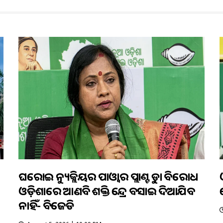
ଘରୋଇ ନ୍ୟୁକ୍ଲିୟର ପାଓ୍ବାର ପ୍ଲାଣ୍ଟକୁ କଡ଼ା ବିରୋଧ
ଓଡ଼ିଶାରେ ଆଣବିକ ଶକ୍ତି କେନ୍ଦ୍ର ବସାଇ ଦିଆଯିବ
ନାହିଁ- ବିଜେଡି