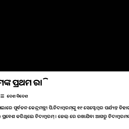
କ ପ୍ରଥମ ରାତି
ଦେଶ ବିଦେଶ
 ପୂର୍ବତନ କେନ୍ଦ୍ରମନ୍ତ୍ରୀ ପି.ଚିଦାମ୍ବରମ୍‌ଙ୍କୁ ୧୯ ସେପ୍ଟେମ୍ବର ପର୍ଯ୍ୟନ୍ତ ତିହା
ପ୍ରବେଶ କରିଥିଲେ ଚିଦାମ୍ବରମ୍ । ଜେଲ୍ ରେ ରଖାଯିବା ଆଗରୁ ଚିଦାମ୍ବରମଙ