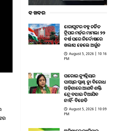
ବଡ ଖବର
କୋରାପୁଟର ବହୁ ଚର୍ଚ୍ଚିତ
ଟ୍ରିପର ମର୍ଡ଼ର ମାମଲା ୨୨
ବର୍ଷ ପରେ ନିର୍ଦ୍ଦୋଷରେ
ଖଲାସ ହେଲେ ଅର୍ଜୁନ
August 5, 2026 | 10:16
PM
ଘରୋଇ ନ୍ୟୁକ୍ଲିୟର
ପାଓ୍ବାର ପ୍ଲାଣ୍ଟକୁ କଡ଼ା ବିରୋଧ
ଓଡ଼ିଶାରେ ଆଣବିକ ଶକ୍ତି
କେନ୍ଦ୍ର ବସାଇ ଦିଆଯିବ
ନାହିଁ- ବିଜେଡି
ର
August 5, 2026 | 10:09
PM
୍କର