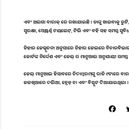
ଏବଂ ଅଲଗା ବାରାକ୍ ରେ ରଖାଯାଇଛି । ତାଙ୍କୁ ଖାଇବାକୁ ର
ସୁରକ୍ଷା, ଓ୍ବେଷ୍ଟର୍ଣ୍ଣ ଟୟଲେଟ୍, ଟିଭି ଏବଂ ବହି ସହ ସମସ୍
ତିହାର ଜେଲ୍ସୂଚନା ଅନୁସାରେ ତିହାର ଜେଲରେ ବିଚାରବିଭାଗୀୟ 
କୋର୍ଟଙ୍କ ନିର୍ଦ୍ଦେଶ ଏବଂ ଜେଲ୍ ର ମାନୁଆଲ ଅନୁଯାୟୀ ସମସ
ଜେଲ୍ ମାନୁଆଲ ହିସାବରେ ଚିଦାମ୍ବରମ୍‌ଙ୍କୁ ରାତି ୯ଟାରେ 
ଜଳଖିଆରେ ଦଲିଆ, ବ୍ରେଡ୍ ଚା ଏବଂ ବିସ୍କୁଟ ଦିଆଯାଇଥିଲା ।