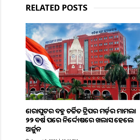
RELATED POSTS
କୋରାପୁଟର ବହୁ ଚର୍ଚ୍ଚିତ ଟ୍ରିପର ମର୍ଡ଼ର ମାମଲା
୨୨ ବର୍ଷ ପରେ ନିର୍ଦ୍ଦୋଷରେ ଖଲାସ ହେଲେ
ଅର୍ଜୁନ