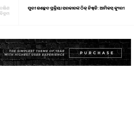
ଦକ୍ଷିଣ
ପୁରୀ ଉଚ୍ଛେଦ ପ୍ରକ୍ରିୟା ସରକାରଙ୍କ ଠିକ୍ ନିଷ୍ପତି: ଆମିକସ୍ କ୍ୟୁରୀ
ବିକ୍ରମ