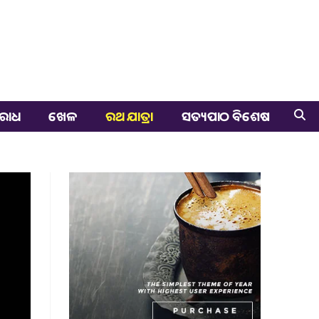
ରାଧ
ଖେଳ
ରଥ ଯାତ୍ରା
ସତ୍ୟପାଠ ବିଶେଷ