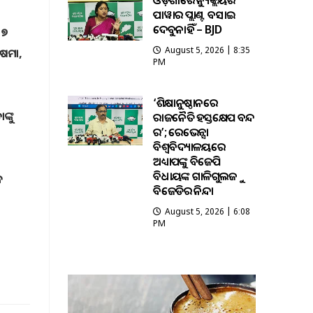
ଓଡ଼ିଶାରେ ନ୍ୟୁକ୍ଲିୟର
ପାୱାର ପ୍ଲାଣ୍ଟ ବସାଇ
ଦେବୁନାହିଁ – BJD
 ୭
August 5, 2026 | 8:35
ଷମା,
PM
‘ଶିକ୍ଷାନୁଷ୍ଠାନରେ
୍କୁ
ରାଜନୈତିକ ହସ୍ତକ୍ଷେପ ବନ୍ଦ
କର’; ରେଭେନ୍ସା
ବିଶ୍ୱବିଦ୍ୟାଳୟରେ
ଅଧ୍ୟାପକଙ୍କୁ ବିଜେପି
ବିଧାୟକଙ୍କ ଗାଳିଗୁଲଜକୁ
ଳ
ବିଜେଡିର ନିନ୍ଦା
August 5, 2026 | 6:08
PM