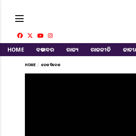
HOME
ବଡ ଖବର
ରାଜ୍ୟ
ରାଜନୀତି
ଜାତ
HOME
ଦେଶ ବିଦେଶ