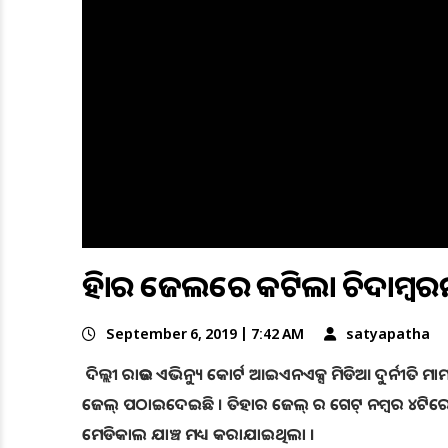
ତିହାର ଜେଲରେ କଟିଲା ଚିଦାମ୍ବରମଙ୍
September 6, 2019 | 7:42 AM
satyapatha
ଦିଲ୍ଲୀ ରାଉଜ ଏଭିନ୍ୟୁ କୋର୍ଟ ଆଇଏନଏକ୍ସ ମିଡିଆ ଦୁର୍ନୀତି ମାମଲାରେ
ଜେଲ୍ ପଠାଇଦେଇଛି । ତିହାର ଜେଲ୍ ର ଗେଟ୍ ନମ୍ବର ୪ଟିରେ 
ମେଡିକାଲ ଯାଞ୍ଚ ମଧ୍ୟ କରାଯାଇଥିଲା ।