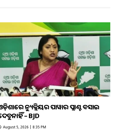
ଓଡ଼ିଶାରେ ନ୍ୟୁକ୍ଲିୟର ପାୱାର ପ୍ଲାଣ୍ଟ ବସାଇ
ଦେବୁନାହିଁ – BJD
August 5, 2026 | 8:35 PM