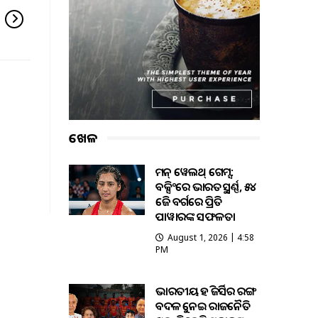
ଖେଳ
କମନ୍ ୱେଲଥ୍ ଗେମ୍ସ:
ବକ୍ସିଂରେ ଭାରତକୁ ସ୍ବର୍ଣ୍ଣ, ୫୪
କେଜି ବର୍ଗରେ ପ୍ରିତି
ପାୱାରଙ୍କ ସଫଳତା
August 1, 2026 | 4:58
PM
ଭାରତୀୟ ହକି ଜର୍ସିର ରଙ୍ଗ
ବଦଳକୁ ନେଇ ରାଜନୈତିକ