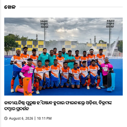
ଖେଳ
ଜାତୀୟ କନିଷ୍ଠ ପୁରୁଷ ହକି: ପଞ୍ଜାବକୁ ହରାଇ ଫାଇନାଲ୍ରେ ଓଡ଼ିଶା, ବିକ୍ରମଙ୍କ
ଦମ୍ଦାର ପ୍ରଦର୍ଶନ
August 6, 2026 | 10:11 PM