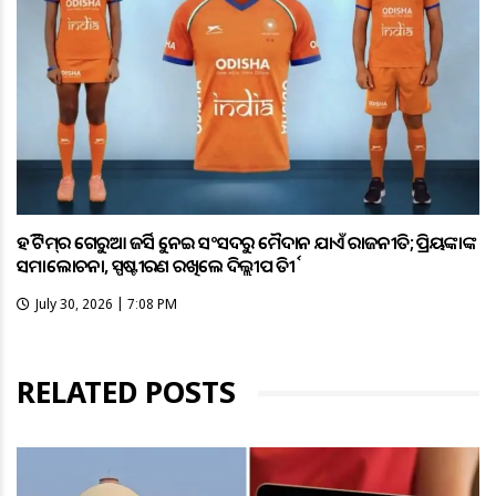
ହକି ଟିମ୍‌ର ଗେରୁଆ ଜର୍ସିକୁ ନେଇ ସଂସଦରୁ ମୈଦାନ ଯାଏଁ ରାଜନୀତି; ପ୍ରିୟଙ୍କାଙ୍କ
ସମାଲୋଚନା, ସ୍ପଷ୍ଟୀକରଣ ରଖିଲେ ଦିଲ୍ଲୀପ ତିର୍କୀ
July 30, 2026 | 7:08 PM
RELATED POSTS