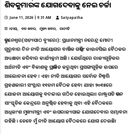
ଶିବକୁମାରଙ୍କ ଯୋଗଦେବାକୁ ନେଇ ଚର୍ଚ୍ଚା
June 11, 2026 | 9:31 AM
Satyapatha
ଜାତୀୟ
ବଡ ଖବର
ମୁଖ୍ୟ ଖବର
ରାଜନୀତି
ଭୁବନେଶ୍ୱର(ସତ୍ୟପାଠ ବ୍ୟୁରୋ): ପ୍ରଧାନମନ୍ତ୍ରୀ ନରେନ୍ଦ୍ର ମୋଦୀ
ଗୁରୁବାର ଦିନ ନୀତି ଆୟୋଗର ବାର୍ଷିକ ଗଭର୍ଣ୍ଣିଂ କାଉନସିଲ ବୈଠକର
ଅଧ୍ୟକ୍ଷତା କରିବାର କାର୍ଯ୍ୟକ୍ରମ ଅଛି । ଯେଉଁଥିରେ ରାଜ୍ୟଗୁଡ଼ିକର
ଅର୍ଥନୀତି ଏବଂ ବିକାଶକୁ ପ୍ରଭାବିତ କରୁଥିବା ପ୍ରସଙ୍ଗଗୁଡ଼ିକ ଉପରେ
ଆଲୋଚନା ହେବ । ଏହା ନୀତି ଆୟୋଗର ସର୍ବୋଚ୍ଚ ନିଷ୍ପତ୍ତି
ଗ୍ରହଣକାରୀ ସଂସ୍ଥାର ୧୧ତମ ବୈଠକ ହେବ। ଯାହା ୨୦୧୫ରେ
ଯୋଜନା ଆୟୋଗକୁ ବଦଳାଇ ଗଠିତ ହୋଇଥିଲା। ରାଷ୍ଟ୍ରପତି ଭବନ
ସାଂସ୍କୃତିକ କେନ୍ଦ୍ରରେ ଅନୁଷ୍ଠିତ ହେବାକୁ ଥିବା ଏହି ବୈଠକରେ
ଅଧିକାଂଶ ମୁଖ୍ୟମନ୍ତ୍ରୀ ଏବଂ ଉପରାଜ୍ୟପାଳ ଯୋଗଦେବାର ସମ୍ଭାବନା
ରହିଛି । ତେବେ ମୁଁ ନୀତି ଆୟୋଗ ବୈଠକରେ ଯୋଗ ଦେଉଛି।