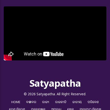
Satyapatha
© 2026 Satyapatha. All Right Reserved.
HOME
ବଡ ଖବର
ରାଜ୍ୟ
ରାଜନୀତି
ଜାତୀୟ
ପରିବେଶ
ଦେଶ ବିଦେଶ
ମନୋରଞ୍ଜନ
ଅପରାଧ
ଖେଳ
ସତ୍ୟପାଠ ବିଶେଷ