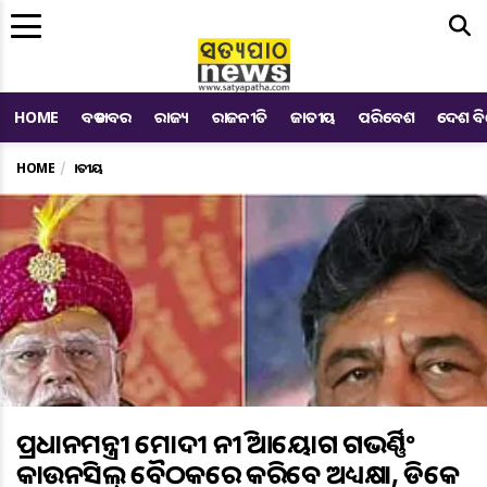
Me
HOME
ବଡ ଖବର
ରାଜ୍ୟ
ରାଜନୀତି
ଜାତୀୟ
ପରିବେଶ
ଦେଶ ବ
HOME
ଜାତୀୟ
ପ୍ରଧାନମନ୍ତ୍ରୀ ମୋଦୀ ନୀତି ଆୟୋଗ ଗଭର୍ଣ୍ଣିଂ
କାଉନସିଲ୍ ବୈଠକରେ କରିବେ ଅଧ୍ୟକ୍ଷତା, ଡିକେ