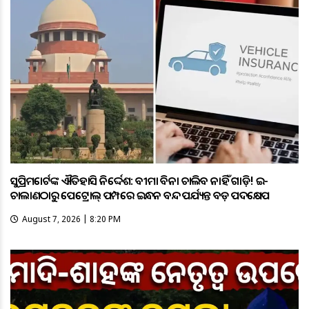
ସୁପ୍ରିମକୋର୍ଟଙ୍କ ଐତିହାସିକ ନିର୍ଦ୍ଦେଶ: ବୀମା ବିନା ଚାଲିବ ନାହିଁ ଗାଡ଼ି! ଇ-
ଚାଲାଣଠାରୁ ପେଟ୍ରୋଲ୍ ପମ୍ପରେ ଇନ୍ଧନ ବନ୍ଦ ପର୍ଯ୍ୟନ୍ତ ବଡ଼ ପଦକ୍ଷେପ
August 7, 2026 | 8:20 PM