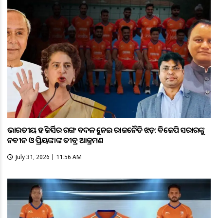
ଭାରତୀୟ ହକି ଜର୍ସିର ରଙ୍ଗ ବଦଳକୁ ନେଇ ରାଜନୈତିକ ଝଡ଼: ବିଜେପି ସରକାରଙ୍କୁ
ନବୀନ ଓ ପ୍ରିୟଙ୍କାଙ୍କ ତୀବ୍ର ଆକ୍ରମଣ
July 31, 2026 | 11:56 AM