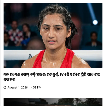
କମନ୍ ୱେଲଥ୍ ଗେମ୍ସ: ବକ୍ସିଂରେ ଭାରତକୁ ସ୍ବର୍ଣ୍ଣ, ୫୪ କେଜି ବର୍ଗରେ ପ୍ରିତି ପାୱାରଙ୍କ
ସଫଳତା
August 1, 2026 | 4:58 PM