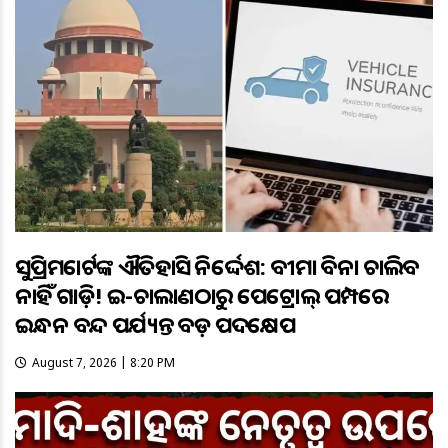
ସୁପ୍ରିମକୋର୍ଟଙ୍କ ଐତିହାସିକ ନିର୍ଦ୍ଦେଶ: ବୀମା ବିନା ଚାଲିବ
ନାହିଁ ଗାଡ଼ି! ଇ-ଚାଲାଣଠାରୁ ପେଟ୍ରୋଲ୍ ପମ୍ପରେ
ଇନ୍ଧନ ବନ୍ଦ ପର୍ଯ୍ୟନ୍ତ ବଡ଼ ପଦକ୍ଷେପ
August 7, 2026 | 8:20 PM