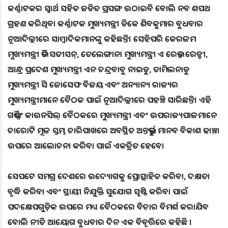
କର୍ଣ୍ଣାଟକର ସ୍ୱାର୍ଥ ସହିତ ଜଡିତ ପ୍ରସଙ୍ଗ ଉଠାଇବି ବୋଲି ନବ ଶପଥ
ଗ୍ରହଣ କରିଥିବା କର୍ଣ୍ଣାଟକ ମୁଖ୍ୟମନ୍ତ୍ରୀ ଡିକେ ଶିବକୁମାର ବୁଧବାର
ନୂଆଦିଲ୍ଲୀରେ ସାମ୍ବାଦିକମାନଙ୍କୁ କହିଛନ୍ତି। ସେହିପରି କେରଳମ
ମୁଖ୍ୟମନ୍ତ୍ରୀ ଭିଡି ସତୀସନ୍, ତେଲେଙ୍ଗାନା ମୁଖ୍ୟମନ୍ତ୍ରୀ ଏ ରେଭନ୍ତ ରେଡ୍ଡୀ,
ଆନ୍ଧ୍ର ପ୍ରଦେଶ ମୁଖ୍ୟମନ୍ତ୍ରୀ ଏନ ଚନ୍ଦ୍ରବାବୁ ନାଇଡୁ, ତାମିଲନାଡୁ
ମୁଖ୍ୟମନ୍ତ୍ରୀ ସି ଜୋସେଫ ବିଜୟ ଏବଂ ଅନ୍ୟାନ୍ୟ ରାଜ୍ୟର
ମୁଖ୍ୟମନ୍ତ୍ରୀମାନେ ବୈଠକ ପାଇଁ ନୂଆଦିଲ୍ଲୀରେ ପହଞ୍ଚି ସାରିଛନ୍ତି। ଏହି
ଗଭର୍ଣ୍ଣିଂ କାଉନସିଲ୍ ବୈଠକରେ ମୁଖ୍ୟମନ୍ତ୍ରୀ ଏବଂ ଉପରାଜ୍ୟପାଳମାନେ
ଚାରୋଟି ମୂଳ ସ୍ତମ୍ଭ ଚାରିପାଖରେ ଅବସ୍ଥିତ ଅନ୍ତର୍ଭୁକ୍ତ ମାନବ ବିକାଶ ଢାଞ୍ଚା
ଉପରେ ଆଲୋଚନା କରିବା ପାଇଁ ଏକତ୍ରିତ ହେବେ।
ସେପଟେ ସମଗ୍ର ଦେଶରେ ଉଦ୍ୟୋଗକୁ ପ୍ରୋତ୍ସାହିତ କରିବା, ଦକ୍ଷତା
ବୃଦ୍ଧି କରିବା ଏବଂ ସ୍ଥାୟୀ ନିଯୁକ୍ତି ସୁଯୋଗ ସୃଷ୍ଟି କରିବା ପାଇଁ
ପଦକ୍ଷେପଗୁଡ଼ିକ ଉପରେ ମଧ୍ୟ ବୈଠକରେ ବିଚାର ବିମର୍ଶ କରାଯିବ
ବୋଲି ନୀତି ଆୟୋଗ ବୁଧବାର ଦିନ ଏକ ବିବୃତ୍ତିରେ କହିଛି ।