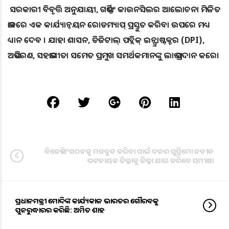
ସରକାରୀ ବିବୃତ୍ତି ଅନୁଯାୟୀ, ଗଭର୍ଣ୍ଣିଂ କାଉନସିଲର ଆଲୋଚନା ମିଳିତ
ଭାବରେ ଏକ କାର୍ଯ୍ୟାନ୍ୱୟନ ରୋଡମ୍ୟାପ୍ ପ୍ରସ୍ତୁତ କରିବା ଉପରେ ମଧ୍ୟ
ଧ୍ୟାନ ଦେବ । ଯାହା ଶାସନ, ଡିଜିଟାଲ୍ ପବ୍ଲିକ୍ ଇନ୍ଫ୍ରାଷ୍ଟକ୍ଚର (DPI),
ଅଭିସରଣ, ସହଭାଗୀତା ସମେତ ପ୍ରମୁଖ ସମର୍ଥକମାନଙ୍କୁ ଲାଭ ପ୍ରଦାନ କରେ।
ବିଜେଡି ସଂଗଠନକୁ ମଜବୁତ କରିବା ପାଇଁ ଦଳର ସୁପ୍ରିମୋ ନବୀନ
ପଟ୍ଟନାୟକ ଜିଲ୍ଲାକୁ ଜିଲ୍ଲା ଯାଇ କରିବେ ସମୀକ୍ଷା
ପ୍ରଧାନମନ୍ତ୍ରୀ ମୋଦିଙ୍କ କାର୍ଯ୍ୟକାଳ ଭାରତର ଗୌରବକୁ
ପୁନରୁଦ୍ଧାରର କରିଛି: ଅମିତ ଶାହ