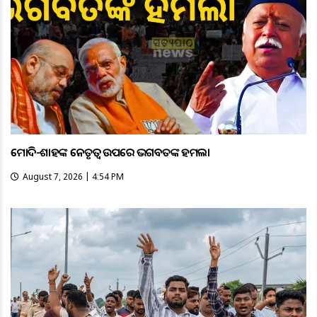
ମୋଦି-ଶାହଙ୍କ ନେତୃତ୍ୱ ଉପରେ ଭଗବତଙ୍କ ହମଲା
August 7, 2026 | 4:54 PM