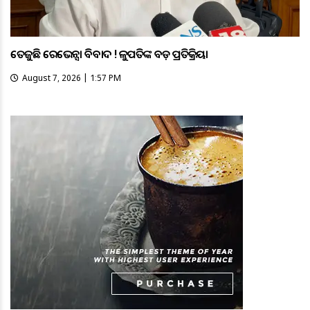
ତେଜୁଛି ରେଭେନ୍ସା ବିବାଦ ! କୁଳପତିଙ୍କ ବଡ଼ ପ୍ରତିକ୍ରିୟା
August 7, 2026 | 1:57 PM