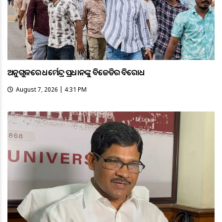
ଅନୁଗୁଳରେ ଧର୍ମେନ୍ଦ୍ର ପ୍ରଧାନଙ୍କୁ ବିଜେଡିର ବିରୋଧ
August 7, 2026 | 4:31 PM