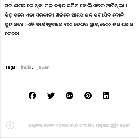
ଖର୍ଚ୍ଚ କ୍ଷମତାରେ ଥିବା ଦଳ ବହନ କରିବ ବୋଲି ଖବର ଆସିଥିଲା ।
କିନ୍ତୁ ପରେ ଏହା ସରକାରୀ ଖର୍ଚ୍ଚରେ ଆୟୋଜନ କରାଯିବ ବୋଲି
କୁହାଗଲା । ଏହି କାର୍ଯ୍ୟକ୍ରମରେ ୧୯୦ ଦେଶର ପ୍ରାୟ ୬୪୦୦ ଜଣ ଯୋଗ
ଦେବେ।
Tags:
india
,
Japan
କର୍ଣ୍ଣାଟକ ହିଜାବ ମାମଲା: ରାୟ ସଂରକ୍ଷିତ ରଖିଲେ ସୁପ୍ରିମକୋର୍ଟ