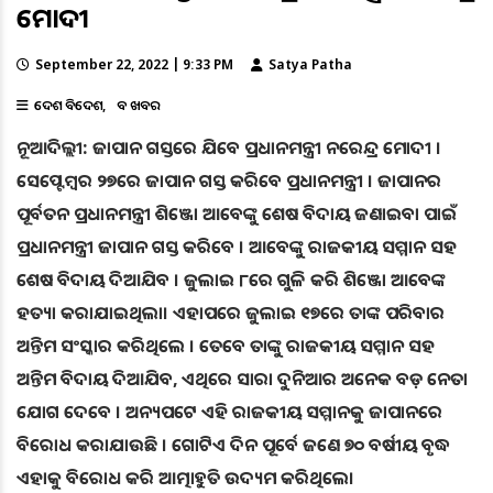
ମୋଦୀ
September 22, 2022 | 9:33 PM
Satya Patha
ଦେଶ ବିଦେଶ
ବଡ ଖବର
ନୂଆଦିଲ୍ଲୀ: ଜାପାନ ଗସ୍ତରେ ଯିବେ ପ୍ରଧାନମନ୍ତ୍ରୀ ନରେନ୍ଦ୍ର ମୋଦୀ ।
ସେପ୍ଟେମ୍ୱର ୨୭ରେ ଜାପାନ ଗସ୍ତ କରିବେ ପ୍ରଧାନମନ୍ତ୍ରୀ । ଜାପାନର
ପୂର୍ବତନ ପ୍ରଧାନମନ୍ତ୍ରୀ ଶିଞ୍ଜୋ ଆବେଙ୍କୁ ଶେଷ ବିଦାୟ ଜଣାଇବା ପାଇଁ
ପ୍ରଧାନମନ୍ତ୍ରୀ ଜାପାନ ଗସ୍ତ କରିବେ । ଆବେଙ୍କୁ ରାଜକୀୟ ସମ୍ମାନ ସହ
ଶେଷ ବିଦାୟ ଦିଆଯିବ । ଜୁଲାଇ ୮ରେ ଗୁଳି କରି ଶିଞ୍ଜୋ ଆବେଙ୍କ
ହତ୍ୟା କରାଯାଇଥିଲା। ଏହାପରେ ଜୁଲାଇ ୧୭ରେ ତାଙ୍କ ପରିବାର
ଅନ୍ତିମ ସଂସ୍କାର କରିଥିଲେ । ତେବେ ତାଙ୍କୁ ରାଜକୀୟ ସମ୍ମାନ ସହ
ଅନ୍ତିମ ବିଦାୟ ଦିଆଯିବ, ଏଥିରେ ସାରା ଦୁନିଆର ଅନେକ ବଡ଼ ନେତା
ଯୋଗ ଦେବେ । ଅନ୍ୟପଟେ ଏହି ରାଜକୀୟ ସମ୍ମାନକୁ ଜାପାନରେ
ବିରୋଧ କରାଯାଉଛି । ଗୋଟିଏ ଦିନ ପୂର୍ବେ ଜଣେ ୭୦ ବର୍ଷୀୟ ବୃଦ୍ଧ
ଏହାକୁ ବିରୋଧ କରି ଆତ୍ମାହୁତି ଉଦ୍ୟମ କରିଥିଲେ।