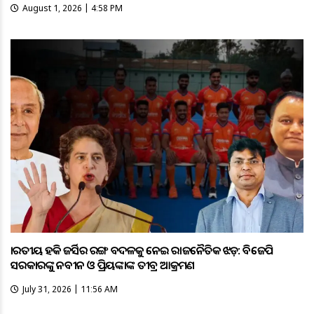
August 1, 2026 | 4:58 PM
ଭାରତୀୟ ହକି ଜର୍ସିର ରଙ୍ଗ ବଦଳକୁ ନେଇ ରାଜନୈତିକ ଝଡ଼: ବିଜେପି
ସରକାରଙ୍କୁ ନବୀନ ଓ ପ୍ରିୟଙ୍କାଙ୍କ ତୀବ୍ର ଆକ୍ରମଣ
July 31, 2026 | 11:56 AM