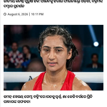
ଜାତୀୟ କନିଷ୍ଠ ପୁରୁଷ ହକି: ପଞ୍ଜାବକୁ ହରାଇ ଫାଇନାଲ୍ରେ ଓଡ଼ିଶା, ବିକ୍ରମଙ୍କ
ଦମ୍ଦାର ପ୍ରଦର୍ଶନ
August 6, 2026 | 10:11 PM
କମନ୍ ୱେଲଥ୍ ଗେମ୍ସ: ବକ୍ସିଂରେ ଭାରତକୁ ସ୍ବର୍ଣ୍ଣ, ୫୪ କେଜି ବର୍ଗରେ ପ୍ରିତି
ପାୱାରଙ୍କ ସଫଳତା