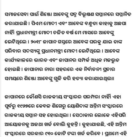
ସମାଜସେବା ପାଇଁ ଶିଞ୍ଜୋ ଆବେଙ୍କୁ ପଦ୍ମ ବିଭୂଷଣ ସମ୍ମାନରେ ସମ୍ମାନିତ
କରାଯାଇଛି । ପିଏମ ମୋଦୀ ଏବଂ ଆବେଙ୍କ ବନ୍ଧୁତା କାହାକୁ ଅଛପା
ନାହିଁ। ପ୍ରଧାନମନ୍ତ୍ରୀ ମୋଦୀ ଚଳିତ ବର୍ଷ ମେ ମାସରେ ଆବେଙ୍କୁ
ଭେଟିଥିଲେ । ୨୦୧୮ ଜାପାନ ଗସ୍ତରେ ଆବେଙ୍କ ଘରକୁ ଯାଇ ତାଙ୍କ
ପରିବାର ସଦସ୍ୟଙ୍କୁ ପ୍ରଧାନମନ୍ତ୍ରୀ ମୋଦୀ ଭେଟିଥିଲେ । ଆବେଙ୍କ
କାର୍ଯ୍ୟକାଳରେ ଭାରତ ଏବଂ ଜାପାନର ସମ୍ପର୍କ ଅଧିକ ମଜଭୁତ
ହୋଇଛି । ଜାପାନାର ନାରା ସହରରେ ଏକ ନିର୍ବାଚନୀ ପ୍ରଚାର
ସମୟରେ ଶିଞ୍ଜୋ ଆବେଙ୍କୁ ଗୁଳି କରି ହତ୍ୟା କରାଯାଇଥିଲା।
ଜାପାନରେ କୌଣସି ରାଜକୀୟ ସଂସ୍କାରର ପରମ୍ପରା ନାହିଁ। ଏହା
ପୂର୍ବରୁ ୧୯୬୭ରେ କେବଳ ଶିଗେରୁ ୟୋଶିଦାଙ୍କ ଅନ୍ତିମ ସଂସ୍କାରରେ
ରାଜକୀୟ ସମ୍ମାନ ସହ ହୋଇଥିଲା । ସେଠାକାର ଲୋକେ ଏହିପରି
ଆୟୋଜନକୁ ଅଜଥା ଖର୍ଚ୍ଚ ବୋଲି କୁହନ୍ତି । କୁହାଯାଉଛି, ଏହି ଅନ୍ତିମ
ସଂସ୍କାରରେ ସରକାର ୯୧୦ କୋଟି ଟଙ୍କା ଖର୍ଚ୍ଚ କରିବେ । ପ୍ରଥମେ ଏହି