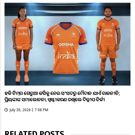
ହକି ଟିମ୍‌ର ଗେରୁଆ ଜର୍ସିକୁ ନେଇ ସଂସଦରୁ ମୈଦାନ ଯାଏଁ ରାଜନୀତି;
ପ୍ରିୟଙ୍କାଙ୍କ ସମାଲୋଚନା, ସ୍ପଷ୍ଟୀକରଣ ରଖିଲେ ଦିଲ୍ଲୀପ ତିର୍କୀ
July 30, 2026 | 7:08 PM
RELATED POSTS