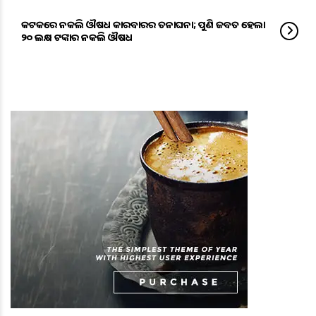
କଟକରେ ନକଲି ଔଷଧ କାରବାରର ତନାଘନା; ପୁଣି ଜବତ ହେଲା
୨୦ ଲକ୍ଷ ଟଙ୍କାର ନକଲି ଔଷଧ