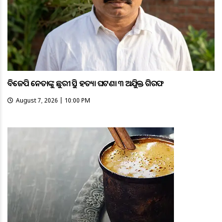
ବିଜେପି ନେତାଙ୍କୁ ଛୁରୀ ଭୁସି ହତ୍ୟା ଘଟଣା ୩ ଅଭିଯୁକ୍ତ ଗିରଫ
August 7, 2026 | 10:00 PM