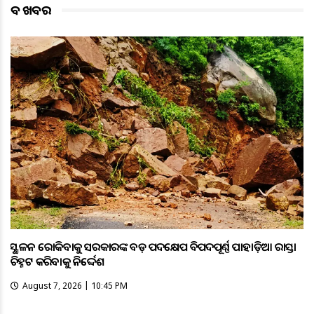
ବଡ ଖବର
ଭୂସ୍ଖଳନ ରୋକିବାକୁ ସରକାରଙ୍କ ବଡ଼ ପଦକ୍ଷେପ ବିପଦପୂର୍ଣ୍ଣ ପାହାଡ଼ିଆ ରାସ୍ତା
ଚିହ୍ନଟ କରିବାକୁ ନିର୍ଦ୍ଦେଶ
August 7, 2026 | 10:45 PM