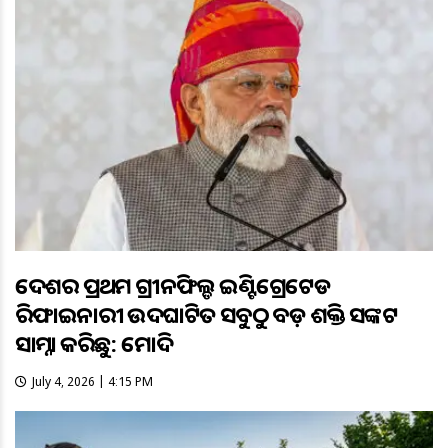
ଦେଶର ପ୍ରଥମ ଗ୍ରୀନଫିଲ୍ଡ ଇଣ୍ଟିଗ୍ରେଟେଡ
ରିଫାଇନାରୀ ଉଦଘାଟିତ ସବୁଠୁ ବଡ଼ ଶକ୍ତି ସଙ୍କଟ
ସାମ୍ନା କରିଛୁ: ମୋଦି
July 4, 2026 | 4:15 PM