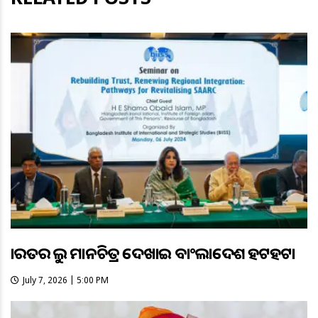
ଭାରତର ଭୁଲ ମାନଚିତ୍ର ଦେଖାଇ ବାଂଲାଦେଶ ହଟହଟା
July 7, 2026 | 5:00 PM