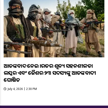
ଆତଙ୍କବାଦ ନେଇ ଭାରତର ଶୂନ୍ୟ ସହନଶୀଳତା
ଲସ୍କର ଏବଂ ଜୈଶର ୨୩ ସଦସ୍ୟଙ୍କୁ ଆତଙ୍କବାଦୀ
ଘୋଷିତ
July 4, 2026 | 2:30 PM