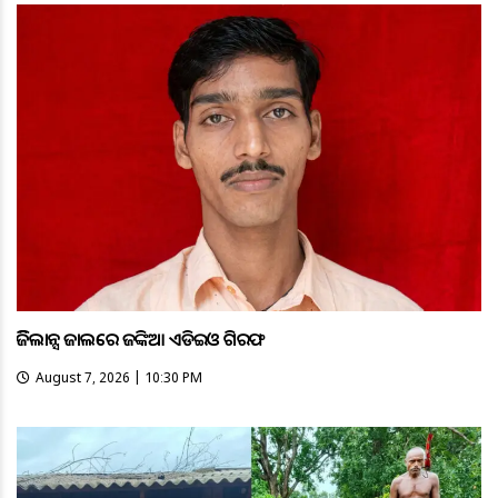
ଭିଜିଲାନ୍ସ ଜାଲରେ ଜଙ୍କିଆ ଏଡିଇଓ ଗିରଫ
August 7, 2026 | 10:30 PM