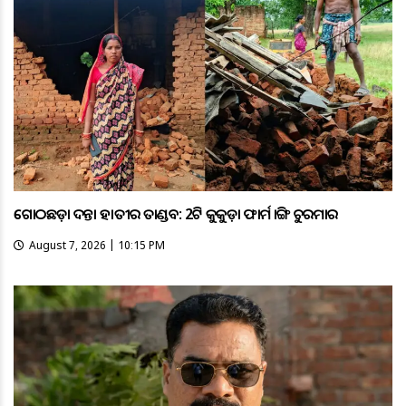
ଗୋଠଛଡ଼ା ଦନ୍ତା ହାତୀର ତାଣ୍ଡବ: 2ଟି କୁକୁଡ଼ା ଫାର୍ମ ଭାଙ୍ଗି ଚୁରମାର
August 7, 2026 | 10:15 PM