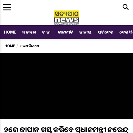
Me
HOME
ବଡ ଖବର
ରାଜ୍ୟ
ରାଜନୀତି
ଜାତୀୟ
ପରିବେଶ
ଦେଶ ବ
HOME
ଦେଶ ବିଦେଶ
୨୭ରେ ଜାପାନ ଗସ୍ତ କରିବେ ପ୍ରଧାନମନ୍ତ୍ରୀ ନରେନ୍ଦ୍ର