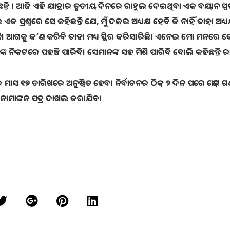
ି । ଆଜି ଏହି ଯାତ୍ରାର ତୃତୀୟ ଦିନରେ ରାହୁଲ ଦେଇଥିବା ଏକ ବୟାନ ସ୍ପଷ
 ପ୍ରଶ୍ନରେ ସେ କହିଛନ୍ତି ଯେ, ମୁଁ ଦଳର ଅଧ୍ୟକ୍ଷ ହେବି କି ନାହିଁ ତାହା ଅଧ୍ୟକ
ରିଛି। ଆଗକୁ କ’ଣ କରିବି ତାହା ମଧ୍ୟ ସ୍ଥିର କରିସାରିଛି। ଏନେଇ ମୋ ମନରେ କ
କଙ୍କ ନିକଟରେ ପହଞ୍ଚି ପାରିବି। ସେମାନଙ୍କ ସହ ମିଶି ପାରିବି ବୋଲି କହିଛନ୍ତି 
ମ୍ବର ମାସ ୧୭ ତାରିଖରେ ଅନୁଷ୍ଠିତ ହେବ। ନିର୍ବାଚନର ଠିକ୍‌ ୨ ଦିନ ପରେ ଭୋଟ୍‌ 
 ନାମାଙ୍କନ ପତ୍ର ଦାଖଲ କରାଯିବ।