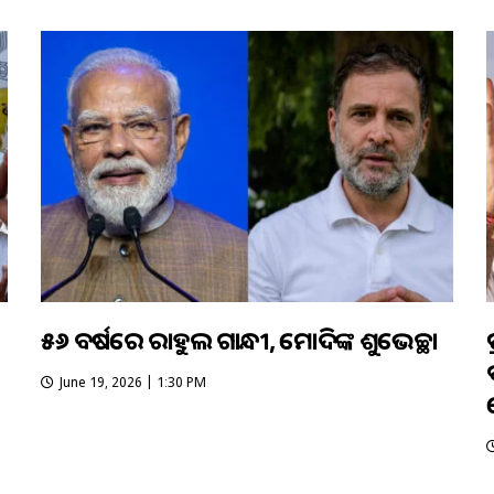
୫୬ ବର୍ଷରେ ରାହୁଲ ଗାନ୍ଧୀ, ମୋଦିଙ୍କ ଶୁଭେଚ୍ଛା
June 19, 2026 | 1:30 PM