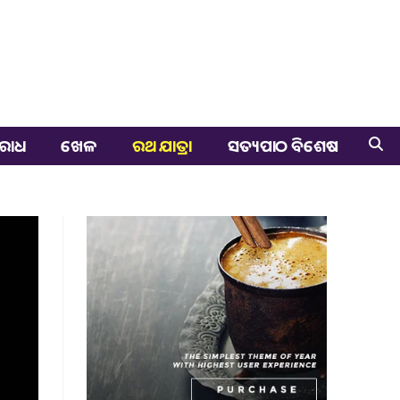
ରାଧ
ଖେଳ
ରଥ ଯାତ୍ରା
ସତ୍ୟପାଠ ବିଶେଷ