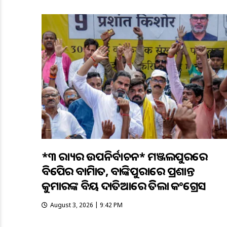
*୩ ରାଜ୍ୟର ଉପନିର୍ବାଚନ* ମଞ୍ଜଲପୁରରେ
ବିଜେପିର ବାଜିମାତ, ବାଙ୍କିପୁରାରେ ପ୍ରଶାନ୍ତ
କୁମାରଙ୍କ ବିଜୟ ଦାତିଆରେ ଜିତିଲା କଂଗ୍ରେସ
August 3, 2026 | 9:42 PM