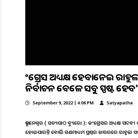
କଂଗ୍ରେସ ଅଧ୍ୟକ୍ଷ ହେବାନେଇ ରାହୁଲ 
ନିର୍ବାଚନ ବେଳେ ସବୁ ସ୍ପଷ୍ଟ ହେବ
September 9, 2022 | 4:06 PM
Satyapatha
ଭୁବନେଶ୍ୱର ( ସତ୍ୟପାଠ ବ୍ୟୁରୋ ): କଂଗ୍ରେସର ଅଧ୍ୟକ୍ଷ ପଦବୀ ପ
ହୋଇପାରନ୍ତି ବେ‌ାଲି ଗଣମାଧ୍ୟମ ପ୍ରଶ୍ନର ଉତ୍ତରରେ ରାହୁଲ