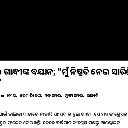
ଗାନ୍ଧୀଙ୍କ ବୟାନ; "ମୁଁ ନିଷ୍ପତି ନେଇ ସାରିଛ
"
ଜାତୀୟ
ଦେଶ ବିଦେଶ
ବଡ ଖବର
ମୁଖ୍ୟ ଖବର
ରାଜନୀତି
ାଇଁ ତାଲିକା ବାହାରେ ନାହାନ୍ତି ସାଂସଦ ରାହୁଲ ଗାନ୍ଧୀ। ସେ ମଧ୍ୟ କଂଗ୍ରେସର ଅ
 ସବୁଜ ସଂକେତ ଦେଇଛନ୍ତି। ତେବେ ବର୍ତ୍ତମାନ କଂଗ୍ରେସ ପକ୍ଷରୁ ଆୟୋଜନ