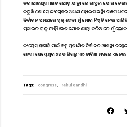
କରାଯାଇଥିବା ଭାରତ ଯୋଡ଼ ଯାତ୍ରା ରେ ରାହୁଲ ଯୋଗ ଦେଇଛନ୍ତ
କରୁଛି ଯେ ସେ କଂଗ୍ରେସର ଅଧ୍ୟକ୍ଷ ହୋଇପାରନ୍ତି। ଗଣମାଧ୍ୟମର ଏକ
ନିର୍ବାଚନ ସମୟରେ ସ୍ପ‌ଷ୍ଟ ହେବ। ମୁଁ ମୋର ନିଷ୍ପତି ନେଇ ସା
ପ୍ରକାରର ଦ୍ବନ୍ଦ୍ବ ନାହିଁ। ଭାରତ ଯୋଡ ଯାତ୍ରା ଜରିଆରେ ମୁଁ ଲୋ
କଂଗ୍ରେସ ସଭାପତି ପାଇଁ ବହୁ ପ୍ରତୀକ୍ଷିତ ନିର୍ବାଚନ ଆସନ୍ତା ନଭେ
ହେବ। ସେପ୍ଟେମ୍ବର ୨୪ ତାରିଖରୁ ୩୦ ତାରିଖ ମଧ୍ୟରେ ଏନେଇ
Tags:
congress
,
rahul gandhi