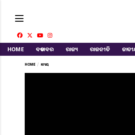
HOME
ବଡ ଖବର
ରାଜ୍ୟ
ରାଜନୀତି
ଜାତ
HOME
ଜାତୀୟ