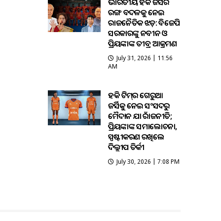
ଭାରତୀୟ ହକି ଜର୍ସିର
ରଙ୍ଗ ବଦଳକୁ ନେଇ
ରାଜନୈତିକ ଝଡ଼: ବିଜେପି
ସରକାରଙ୍କୁ ନବୀନ ଓ
ପ୍ରିୟଙ୍କାଙ୍କ ତୀବ୍ର ଆକ୍ରମଣ
July 31, 2026 | 11:56
AM
ହକି ଟିମ୍‌ର ଗେରୁଆ
ଜର୍ସିକୁ ନେଇ ସଂସଦରୁ
ମୈଦାନ ଯାଏଁ ରାଜନୀତି;
ପ୍ରିୟଙ୍କାଙ୍କ ସମାଲୋଚନା,
ସ୍ପଷ୍ଟୀକରଣ ରଖିଲେ
ଦିଲ୍ଲୀପ ତିର୍କୀ
July 30, 2026 | 7:08 PM