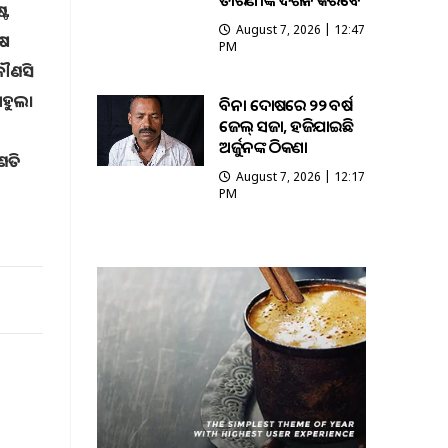
ତାରିଣୀଙ୍କ ଦର୍ଶନ କରିବେ
୍ଟ
August 7, 2026 | 12:47
୍ଷ
PM
ୌଣସି
ରାହୁଲ।
ବିନା ଦୋଷରେ ୨୨ ବର୍ଷ
ଜେଲ୍ ସଜା, ହଜିଯାଇଛି
ଅର୍ଜୁନଙ୍କ ଠିକଣା
ଗଣତି
August 7, 2026 | 12:17
PM