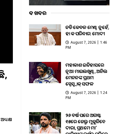
ବଡ ଖବର
ଏନଡିଏ କେବଳ ମେଣ୍ଟ ନୁହେଁ,
ଏହା ଏକ ପରିବାର: ମୋଦୀ
August 7, 2026 | 1:46
PM
ମହାକାଶ ଇତିହାସରେ
ନୂଆ ମାଇଲଖୁଣ୍ଟ, ଅନିଲ
ି,
ମେନନଙ୍କ ପ୍ରଥମ
ସ୍ପେସ୍ୱ୍ୱାକ୍ ସଫଳ
August 7, 2026 | 1:24
PM
୨୬ ବର୍ଷ ପରେ ଅଗଷ୍ଟ
ଧ୍ୟକ୍ଷ
୧୫ରେ ଜେଲ୍ରୁ ମୁକୁଳିବେ
ଦାରା, ପ୍ରଥମେ ମା’