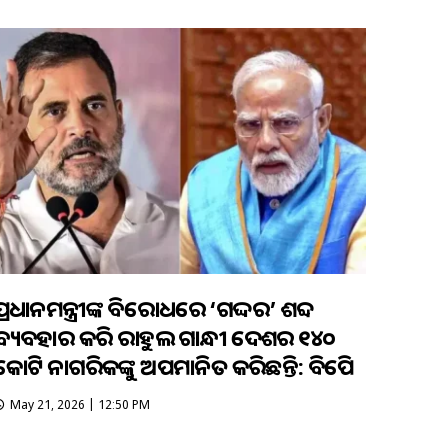
ପ୍ରଧାନମନ୍ତ୍ରୀଙ୍କ ବିରୋଧରେ ‘ଗଦ୍ଦର’ ଶବ୍ଦ
ବ୍ୟବହାର କରି ରାହୁଲ ଗାନ୍ଧୀ ଦେଶର ୧୪୦
କୋଟି ନାଗରିକଙ୍କୁ ଅପମାନିତ କରିଛନ୍ତି: ବିଜେପି
May 21, 2026 | 12:50 PM