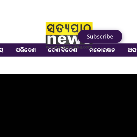
Subscribe
ୀୟ
ପରିବେଶ
ଦେଶ ବିଦେଶ
ମନୋରଞ୍ଜନ
ଅପ