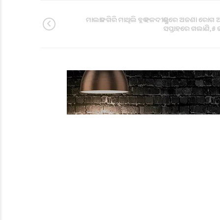
ମାଲକାନଗିରି ମାଥିଲି ବ୍ଲକ ହଳଦୀକୁଣ୍ଡରେ ଅଜଣା ରୋଗ 
ସପ୍ତାହରେ ଗଲାଣି,୫