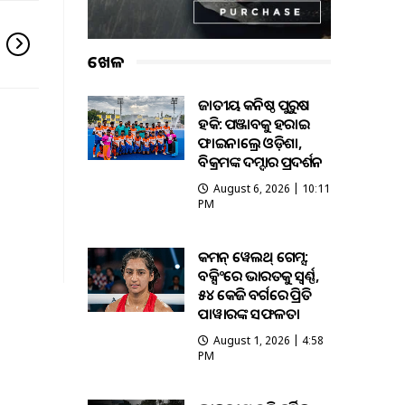
ଖେଳ
ଜାତୀୟ କନିଷ୍ଠ ପୁରୁଷ
ହକି: ପଞ୍ଜାବକୁ ହରାଇ
ଫାଇନାଲ୍ରେ ଓଡ଼ିଶା,
ବିକ୍ରମଙ୍କ ଦମ୍ଦାର ପ୍ରଦର୍ଶନ
August 6, 2026 | 10:11
PM
କମନ୍ ୱେଲଥ୍ ଗେମ୍ସ:
ବକ୍ସିଂରେ ଭାରତକୁ ସ୍ବର୍ଣ୍ଣ,
୫୪ କେଜି ବର୍ଗରେ ପ୍ରିତି
ପାୱାରଙ୍କ ସଫଳତା
August 1, 2026 | 4:58
PM