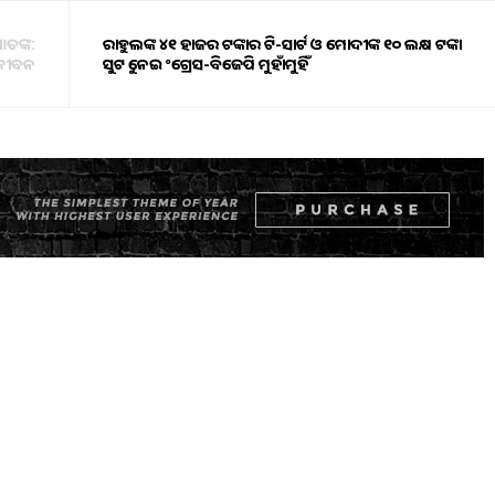
ଆତଙ୍କ:
ରାହୁଲଙ୍କ ୪୧ ହାଜର ଟଙ୍କାର ଟି-ସାର୍ଟ ଓ ମୋଦୀଙ୍କ ୧୦ ଲକ୍ଷ ଟଙ୍କା
 ଜୀବନ
ସୁଟକୁ ନେଇ କଂଗ୍ରେସ-ବିଜେପି ମୁହାଁମୁହିଁ