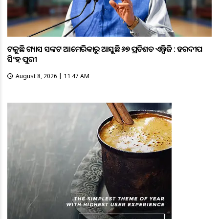
ଟଳୁଛି ଗ୍ୟାସ ସଙ୍କଟ ଆମେରିକାରୁ ଆସୁଛି ୬୭ ପ୍ରତିଶତ ଏଲ୍ପିଜି : ହରଦୀପ
ସିଂହ ପୁରୀ
August 8, 2026 | 11:47 AM