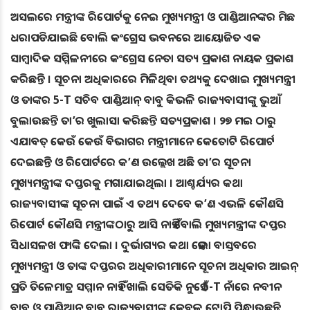
ଅସଲରେ ମନ୍ତ୍ରୀଙ୍କ ରିପୋର୍ଟକୁ ନେଇ ମୁଖ୍ୟମନ୍ତ୍ରୀ ଓ ପାଣ୍ଡିଆନଙ୍କର ମିଛ
ଧରାପଡିଯାଇଛି ବୋଲି କଂଗ୍ରେସ ଭବନରେ ଆୟୋଜିତ ଏକ
ସାମ୍ବାଦିକ ସମ୍ମିଳନୀରେ କଂଗ୍ରେସ ନେତା ସତ୍ୟ ପ୍ରକାଶ ନାୟକ ପ୍ରକାଶ
କରିଛନ୍ତି । ସୂଚନା ଅଧିକାରରେ ମିଳିଥିବା ତଥ୍ୟକୁ ଦେଖାଇ ମୁଖ୍ୟମନ୍ତ୍ରୀ
ଓ ତାଙ୍କର 5-T ସଚିବ ପାଣ୍ଡିଆନ୍ ବାବୁ କିଭଳି ରାଜ୍ୟବାସୀଙ୍କୁ ଭୁଆଁ
ବୁଲାଉଛନ୍ତି ତା’ର ଖୁଲାସା କରିଛନ୍ତି ସତ୍ୟପ୍ରକାଶ । ୨୭ ମଇ ଠାରୁ
ଏଯାବତ୍ କେଉଁ କେଉଁ ବିଭାଗର ମନ୍ତ୍ରୀମାନେ କେତୋଟି ରିପୋର୍ଟ
ଦେଇଛନ୍ତି ଓ ରିପୋର୍ଟରେ କ’ଣ ଉଲ୍ଲେଖ ଅଛି ତା’ର ସୂଚନା
ମୁଖ୍ୟମନ୍ତ୍ରୀଙ୍କ ଦପ୍ତରକୁ ମଗାଯାଇଥିଲା । ଆଶ୍ଚର୍ଯ୍ୟର କଥା
ରାଜ୍ୟବାସୀଙ୍କ ସୂଚନା ପାଇଁ ଏ ତଥ୍ୟ ଦେବେ କ’ଣ ଏଭଳି କୌଣସି
ରିପୋର୍ଟ କୌଣସି ମନ୍ତ୍ରୀଙ୍କଠାରୁ ଆସି ନାହିଁ ବୋଲି ମୁଖ୍ୟମନ୍ତ୍ରୀଙ୍କ ଦପ୍ତର
ସିଧାସଳଖ ଫାଙ୍କି ଦେଲା । ଦୁର୍ଭାଗ୍ୟର କଥା ହେଲା ବାସ୍ତବରେ
ମୁଖ୍ୟମନ୍ତ୍ରୀ ଓ ତାଙ୍କ ଦପ୍ତରର ଅଧିକାରୀମାନେ ସୂଚନା ଅଧିକାର ଆଇନ୍
ପ୍ରତି ତିଳେମାତ୍ର ସମ୍ମାନ ନାହିଁ । ଖାଲି ସେତିକି ନୁହେଁ 5-T ନାଁରେ ନବୀନ
ବାବୁ ଓ ପାଣ୍ଡିଆନ୍ ବାବୁ ରାଜ୍ୟବାସୀଙ୍କୁ କେବଳ ଟୋପି ପିନ୍ଧାଉଛନ୍ତି