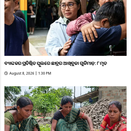
ବ୍ୟାଙ୍କକର ପ୍ରତିଷ୍ଠିତ ସ୍କୁଲରେ ଛାତ୍ରର ଆଖିବୁଜା ଗୁଳିମାଡ଼: ୮ ମୃତ
August 8, 2026 | 1:30 PM