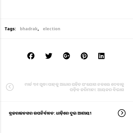
Tags:
bhadrak
,
election
ମାର୍ଚ୍ଚ ୩୧ ସୁଦ୍ଧା ପାନ୍‌କୁ ଆଧାର ସହିତ ସଂଯୋଗ ନକଲେ ଦେବାକୁ
ପଡ଼ିବ ଜରିମାନା: ଆୟକର ବିଭାଗ
ବ୍ରଜରାଜନଗର ଉପନିର୍ବାଚନ: ଧାଡ଼ିରେ ଦୁଇ ଆଶାୟୀ