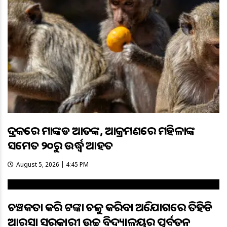
ଭଦ୍ରକରେ ମାଙ୍କଡ ଆତଙ୍କ, ଆକ୍ରମଣରେ ମହିଳାଙ୍କ
ସମେତ ୨୦ରୁ ଉର୍ଦ୍ଧ୍ବ ଆହତ
August 5, 2026 | 4:45 PM
ଚଞ୍ଚକତା କରି ଟଙ୍କା ଚଳୁ କରିବା ଅଭିଯୋଗରେ ତିହିଡି
ଆରସା ସରକାରୀ ଉଚ୍ଚ ବିଦ୍ୟାଳୟର ପୂର୍ବତନ