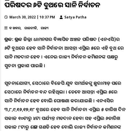
ପରିଷଦର ୬ଟି ବୁଥରେ ସାନି ନିର୍ବାଚନ
March 30, 2022 | 10:37 PM
Satya Patha
ବଡ ଖବର
ରାଜନୀତି
ରାଜ୍ୟ
ଭଦ୍ରକ: ଭଦ୍ରକ ଜିଲ୍ଲା ଧାମନଗର ବିଜ୍ଞାପିତ ଅଞ୍ଚଳ ପରିଷଦ (ଏନଏସି)ର
୬ଟି ବୁଥରେ ହେବ ସାନି ନିର୍ବାଚନ। ଆସନ୍ତା ଏପ୍ରିଲ ୫ରେ ଏହି ବୁଥ ରେ
ସାନି ମତଦାନ ହେବ । ଏନେଇ ରାଜ୍ୟ ନିର୍ବାଚନ କମିଶନଙ୍କ ପକ୍ଷରୁ
ସୁଚନା ପ୍ରକାଶ ପାଇଛି ।
ସୂଚନାଯୋଗ୍ୟ, ସେଠାରେ ବିଜେପି ଯୁବ ସମର୍ଥକଙ୍କୁ ଛୁରାମାଡ଼ ପରେ
ସେଠାରେ ନିର୍ବାଚନ ବନ୍ଦ ରହିଥିଲା । ତେବେ ଆସନ୍ତା ଏପ୍ରିଲ ୫ରେ
ସାନି ନିର୍ବାଚନ ହେବ ବୋଲି ଘୋଷଣା କରାଯାଇଛି । ଏନଏସିର
୩,୮,୯,୧୬,୧୭,୧୮ ବୁଥରେ ହେବ ସାନି ନିର୍ବାଚନ। ଏପ୍ରିଲ ୫ ତାରିଖ ଦିନ
ସକାଳ ୧୦ଟାରୁ ୪ଟା ପର୍ଯ୍ୟନ୍ତ ମତଦାନ ହେବା ସହ ଏପ୍ରିଲ ୬ତାରିଖ
ସକାଳ ୮ଟାରୁ ଭୋଟ ଗଣତି ହେବ ବୋଲି ରାଜ୍ୟ ନିର୍ବାଚନ କମିଶନଙ୍କ