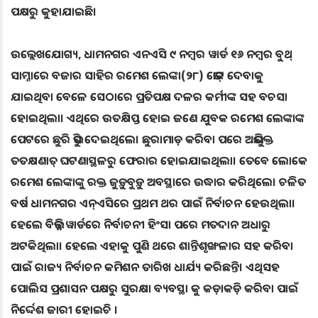
ପକ୍ଷରୁ କୁହାଯାଇଛି।
ଉଲ୍ଲେଖଯୋଗ୍ୟ, ଧାମନଗର ଏନଏସି ୯ ନମ୍ବର ୱାର୍ଡ ୧୬ ନମ୍ବର ବୁଥ୍
ସାମ୍ନାରେ ବଜାର ସାହିର ରମେଶ ଲେଙ୍କା(୨୮) ଭୋଟ୍ ଦେବାକୁ
ଯାଇଥିବା ବେଳେ ସେଠାରେ ପ୍ରତିପକ୍ଷ ଦଳର କର୍ମୀଙ୍କ ସହ ବଚସା
ହୋଇଥିଲା। ଏଥିରେ ଉତକ୍ଷିପ୍ତ ହୋଇ ଜଣେ ଯୁବକ ରମେଶ ଲେଙ୍କାଙ୍କ
ପେଟରେ ଛୁରି ଭୁସି ଦେଇଥିଲେ। ଛୁରାମାଡ଼ କରିବା ପରେ ଅଭିଯୁକ୍ତ
ତତକ୍ଷଣାତ୍ ଘଟଣାସ୍ଥଳରୁ ଫେରାର ହୋଇଯାଇଥିଲା। ତେବେ ଲୋକେ
ରମେଶ ଲେଙ୍କାଙ୍କୁ ରକ୍ତ ଜୁଡ଼ୁବୁଡ଼ୁ ଅବସ୍ଥାରେ ଉଦ୍ଧାର କରିଥିଲେ। ଚଳିତ
ବର୍ଷ ଧାମନଗର ଏନ୍ଏସିରେ ପ୍ରଥମ ଥର ପାଇଁ ନିର୍ବାଚନ ହେଉଥିଲା।
ହେଲେ ବିଭିନ୍ନ ୱାର୍ଡରେ ନିର୍ବାଚନୀ ହିଂସା ପରେ ମତଦାନ ଅଧାରୁ
ଅଟକିଥିଲା। ହେଲେ ଏହାକୁ ପୁଣି ଥରେ ଶାନ୍ତିଶୃଙ୍ଖଳାର ସହ କରିବା
ପାଇଁ ରାଜ୍ୟ ନିର୍ବାଚନ କମିଶନ ତାରିଖ ଧାର୍ଯ୍ୟ କରିଛନ୍ତି। ଏଥିସହ
ପୋଲିସ ପ୍ରଶାସନ ପକ୍ଷରୁ ସୁରକ୍ଷା ବ୍ୟବସ୍ଥା କୁ କଡ଼ାକଡ଼ି କରିବା ପାଇଁ
ନିର୍ଦ୍ଦେଶ ଜାରୀ ହୋଇଚି ।