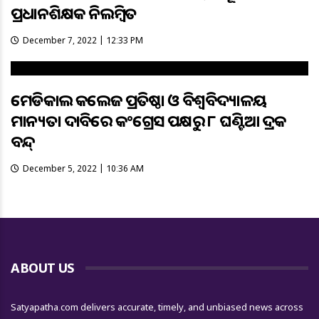
ପ୍ରଧାନଶିକ୍ଷକ ନିଲମ୍ୱିତ
December 7, 2022 | 12:33 PM
ମେଡିକାଲ କଲେଜ ପ୍ରତିଷ୍ଠା ଓ ବିଶ୍ଵବିଦ୍ୟାଳୟ
ମାନ୍ୟତା ଦାବିରେ କଂଗ୍ରେସ ପକ୍ଷରୁ ୮ ଘଣ୍ଟିଆ ଭଦ୍ରକ
ବନ୍ଦ୍
December 5, 2022 | 10:36 AM
ABOUT US
Satyapatha.com delivers accurate, timely, and unbiased news across