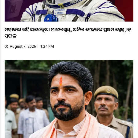
ମହାକାଶ ଇତିହାସରେ ନୂଆ ମାଇଲଖୁଣ୍ଟ, ଅନିଲ ମେନନଙ୍କ ପ୍ରଥମ ସ୍ପେସ୍ୱ୍ୱାକ୍
ସଫଳ
August 7, 2026 | 1:24 PM