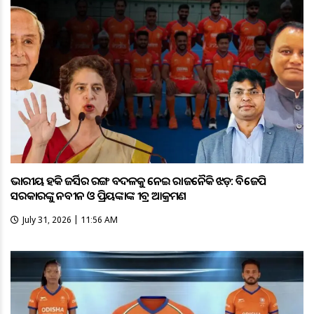
ଭାରତୀୟ ହକି ଜର୍ସିର ରଙ୍ଗ ବଦଳକୁ ନେଇ ରାଜନୈତିକ ଝଡ଼: ବିଜେପି
ସରକାରଙ୍କୁ ନବୀନ ଓ ପ୍ରିୟଙ୍କାଙ୍କ ତୀବ୍ର ଆକ୍ରମଣ
July 31, 2026 | 11:56 AM