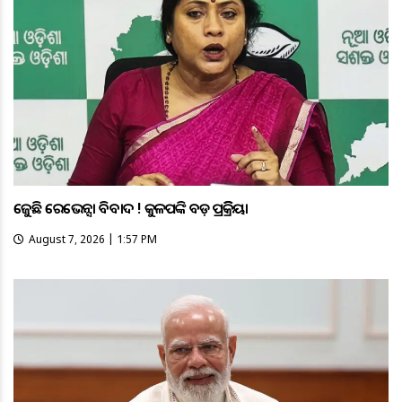
ତେଜୁଛି ରେଭେନ୍ସା ବିବାଦ ! କୁଳପତିଙ୍କ ବଡ଼ ପ୍ରତିକ୍ରିୟା
August 7, 2026 | 1:57 PM