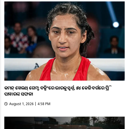
କମନ୍ ୱେଲଥ୍ ଗେମ୍ସ: ବକ୍ସିଂରେ ଭାରତକୁ ସ୍ବର୍ଣ୍ଣ, ୫୪ କେଜି ବର୍ଗରେ ପ୍ରିତି
ପାୱାରଙ୍କ ସଫଳତା
August 1, 2026 | 4:58 PM