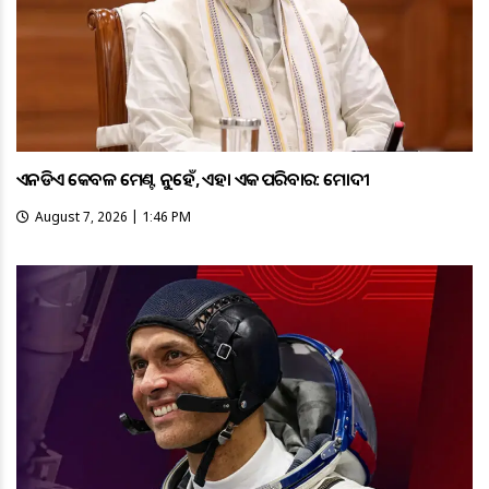
ଏନଡିଏ କେବଳ ମେଣ୍ଟ ନୁହେଁ, ଏହା ଏକ ପରିବାର: ମୋଦୀ
August 7, 2026 | 1:46 PM