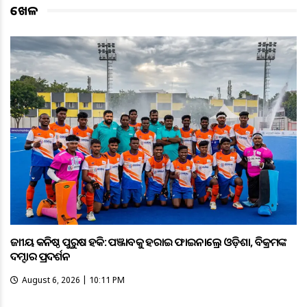
ଖେଳ
ଜାତୀୟ କନିଷ୍ଠ ପୁରୁଷ ହକି: ପଞ୍ଜାବକୁ ହରାଇ ଫାଇନାଲ୍ରେ ଓଡ଼ିଶା, ବିକ୍ରମଙ୍କ
ଦମ୍ଦାର ପ୍ରଦର୍ଶନ
August 6, 2026 | 10:11 PM