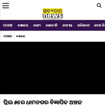
Me
HOME
ବଡ ଖବର
ରାଜ୍ୟ
ରାଜନୀତି
ଜାତୀୟ
ପରିବେଶ
ଦେଶ ବ
HOME
ବଡ ଖବର
ଏପ୍ରିଲ ୫ରେ ଧାମନଗର ବିଜ୍ଞାପିତ ଅଞ୍ଚଳ