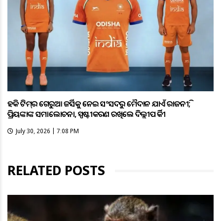
ହକି ଟିମ୍‌ର ଗେରୁଆ ଜର୍ସିକୁ ନେଇ ସଂସଦରୁ ମୈଦାନ ଯାଏଁ ରାଜନୀତି;
ପ୍ରିୟଙ୍କାଙ୍କ ସମାଲୋଚନା, ସ୍ପଷ୍ଟୀକରଣ ରଖିଲେ ଦିଲ୍ଲୀପ ତିର୍କୀ
July 30, 2026 | 7:08 PM
RELATED POSTS