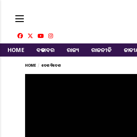
HOME
ବଡ ଖବର
ରାଜ୍ୟ
ରାଜନୀତି
ଜାତ
HOME
ଦେଶ ବିଦେଶ