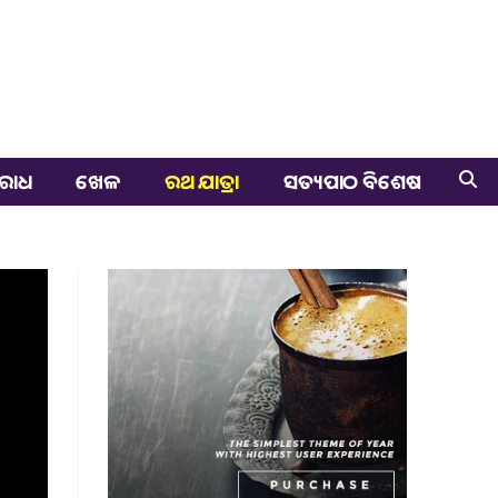
ରାଧ
ଖେଳ
ରଥ ଯାତ୍ରା
ସତ୍ୟପାଠ ବିଶେଷ