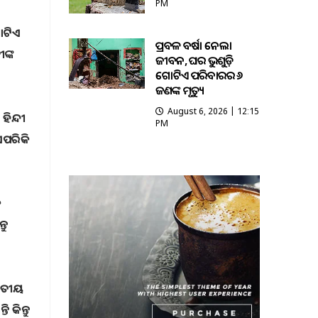
PM
ଗୋଟିଏ
ପ୍ରବଳ ବର୍ଷା ନେଲା
ଙ୍କ
ଜୀବନ, ଘର ଭୁଶୁଡ଼ି
ଗୋଟିଏ ପରିବାରର ୬
ଜଣଙ୍କ ମୃତ୍ୟୁ
August 6, 2026 | 12:15
ହିନ୍ଦୀ
PM
ଏପରିକି
କ
ତୁ
ଜାତୀୟ
କିନ୍ତୁ