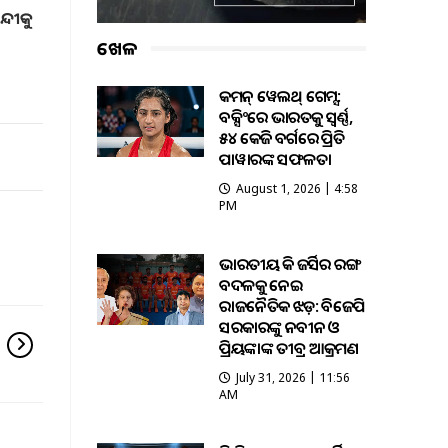
୍ଦୀକୁ
ଖେଳ
କମନ୍ ୱେଲଥ୍ ଗେମ୍ସ:
ବକ୍ସିଂରେ ଭାରତକୁ ସ୍ବର୍ଣ୍ଣ,
୫୪ କେଜି ବର୍ଗରେ ପ୍ରିତି
ପାୱାରଙ୍କ ସଫଳତା
August 1, 2026 | 4:58
PM
ଭାରତୀୟ ହକି ଜର୍ସିର ରଙ୍ଗ
ବଦଳକୁ ନେଇ
ରାଜନୈତିକ ଝଡ଼: ବିଜେପି
ସରକାରଙ୍କୁ ନବୀନ ଓ
ପ୍ରିୟଙ୍କାଙ୍କ ତୀବ୍ର ଆକ୍ରମଣ
July 31, 2026 | 11:56
AM