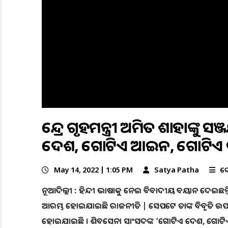
କେନ୍ଦ୍ର ଗୃହମନ୍ତ୍ରୀ ଅମିତ ଶାହାଙ୍
ଦେଶ, ଗୋଟିଏ ଆଇନ, ଗୋଟିଏ 
May 14, 2022 | 1:05 PM
Satya Patha
ଦ
ନୂଆଦିଲ୍ଲୀ : ହିନ୍ଦୀ ଭାଷାକୁ ନେଇ ବିବାଦୀୟ ବୟାନ ଦେଇଛନ୍ତି 
ଆରମ୍ଭ ହୋଇଯାଇଛି ରାଜନୀତି | ସେପଟେ ତାଙ୍କ ବିବୃତି ଉପରେ
ହୋଇଯାଇଛି । ଶିବସେନା ସାଂସଦଙ୍କ ‘ଗୋଟିଏ ଦେଶ, ଗୋଟିଏ ଭାଷା’