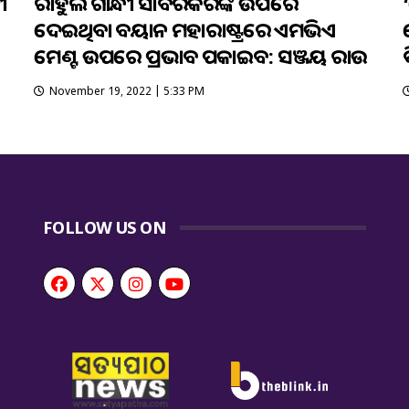
ୀ
ରାହୁଲ ଗାନ୍ଧୀ ସାବରକରଙ୍କ ଉପରେ
ଦେଇଥିବା ବୟାନ ମହାରାଷ୍ଟ୍ରରେ ଏମଭିଏ
ମେଣ୍ଟ ଉପରେ ପ୍ରଭାବ ପକାଇବ: ସଞ୍ଜୟ ରାଉତ
November 19, 2022 | 5:33 PM
FOLLOW US ON