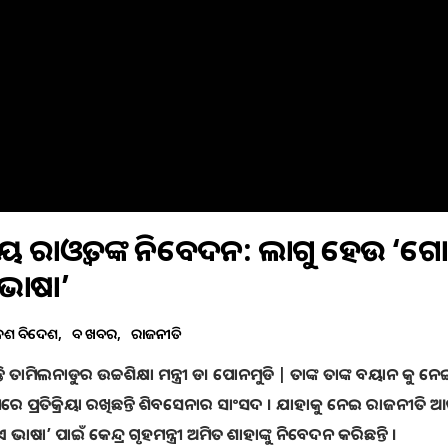
କୁ ସଞ୍ଜୟ ରାଓ୍ୱତଙ୍କ ନିବେଦନ: ଲାଗୁ ହେଉ ‘ଗ
ଭାଷା’
େଶ ବିଦେଶ
ବଡ ଖବର
ରାଜନୀତି
ତାମିଲନାଡୁର ଉଚ୍ଚଶିକ୍ଷା ମନ୍ତ୍ରୀ ଡ। ପୋନମୁଡି | ତାଙ୍କ ତାଙ୍କ ବୟାନ କୁ ନେ
 ପ୍ରତିକ୍ରିୟା ରଖିଛନ୍ତି ଶିବସେନାର ସାଂସଦ । ଯାହାକୁ ନେଇ ରାଜନୀତି ଆ
 ପାଇଁ କେନ୍ଦ୍ର ଗୃହମନ୍ତ୍ରୀ ଅମିତ ଶାହାଙ୍କୁ ନିବେଦନ କରିଛନ୍ତି ।