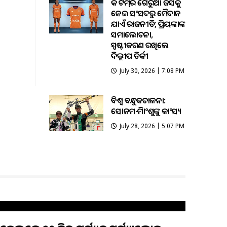
ହକି ଟିମ୍‌ର ଗେରୁଆ ଜର୍ସିକୁ
ନେଇ ସଂସଦରୁ ମୈଦାନ
ଯାଏଁ ରାଜନୀତି; ପ୍ରିୟଙ୍କାଙ୍କ
ସମାଲୋଚନା,
ସ୍ପଷ୍ଟୀକରଣ ରଖିଲେ
ଦିଲ୍ଲୀପ ତିର୍କୀ
July 30, 2026 | 7:08 PM
ବିଶ୍ବ ବନ୍ଧୁକଚାଳନା:
ସୋନମ-ହିମାଂଶୁଙ୍କୁ କାଂସ୍ୟ
July 28, 2026 | 5:07 PM