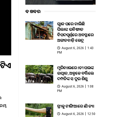
ବଡ ଖବର
ଗୁହାଳ ଘରେ ଚାଲିଛି
ପିଲାଙ୍କ ଭବିଷ୍ୟତ
ବିପଦପୂର୍ଣ୍ଣରେ ଅବସ୍ଥାରେ
ଅଙ୍ଗନବାଡ଼ି କେନ୍ଦ୍ର
August 6, 2026 | 1:43
PM
ୋଟିଏ
ମୁରିବାହାଲରେ ହାତୀ ପଲଙ୍କ
ଉତ୍ପାତ, ଅଳ୍ପକେ ବର୍ତ୍ତିଲେ
ଦମ୍ପତିଙ୍କ ସହ ଦୁଇ ଶିଶୁ
August 6, 2026 | 1:08
PM
ଇ
ରମ୍ଭ
ସ୍ତ୍ରୀକୁ ଟାଙ୍ଗିଆରେ ହାଣି ହତ୍ୟା
August 6, 2026 | 12:50