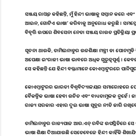
ସଞ୍ଜୟ ରାଓ୍ୱତ କହିଛନ୍ତି, ମୁଁ ହିନ୍ଦୀ ଭାଷାକୁ ସମ୍ମାନ କରେ ଏ
ଆଇନ, ଗୋଟିଏ ଭାଷା’ କରିବାକୁ ଅନୁରୋଧ କରୁଛି । ସମସ୍ତେ ଭାଷା
ବିବୃତ୍ତି ଉପରେ ଶିବସେନା ନେତା ସଞ୍ଜୟ ରାଉତ ପ୍ରତିକ୍ରିୟା ପ୍ର
ସୂଚନା ଥାଉକି, ତାମିଲନାଡୁର ଉଚ୍ଚଶିକ୍ଷା ମନ୍ତ୍ରୀ ଡ। ପୋନମୁଡି ହ
ଅପେକ୍ଷା ଇଂରାଜୀ ଭାଷା ଭାବରେ ଅଧିକ ଗୁରୁତ୍ୱପୂର୍ଣ୍ଣ । କେବ
ସେ କହିଛନ୍ତି ଯେ ହିନ୍ଦୀ ବକ୍ତାମାନେ କୋଏମ୍ବାଟୁରରେ ପାନିପୁରୀ ବ
କୋଏମ୍ବାଟୁରର ଭାରତୀ ବିଶ୍ୱବିଦ୍ୟାଳୟର ସମାରୋହରେ ପୋନମୁଡ
ବୈକଳ୍ପିକ ଭାଷା ହେବା ଉଚିତ ଏବଂ ବାଧ୍ୟତାମୂଳକ ନୁହେଁ । ଜାତୀୟ
ରାଜ୍ୟ ସରକାର ଏହାର ଦୁଇ ଭାଷା ସୂତ୍ରର ନୀତି ଜାରି ରଖିବେ
ତାମିଲନାଡୁର ରାଜ୍ୟପାଳ ଆର.ଏନ୍ ରବିଙ୍କ ଉପସ୍ଥିତିରେ ସେ
ଭାଷା ଶିକ୍ଷା ଦିଆଯାଉଛି ସେତେବେଳେ ହିନ୍ଦୀ କାହିଁକି ଶିଖାଯି