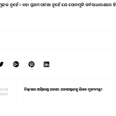
ାମୂଳକ ନୁହେଁ । ଏହା ପ୍ରଥମ ଘଟଣା ନୁହେଁ ଯେ ପୋନମୁଡି ସର୍ବସାଧାରଣରେ ହିନ
ାର ସମୟ
ଦିଲ୍ଲୀରେ ଅଗ୍ନିକାଣ୍ଡ ଘଟଣା: ଘଟଣାସ୍ଥଳକୁ ଯିବେ ମୁଖ୍ୟମନ୍ତ୍ରୀ
ାମ୍ବରମ