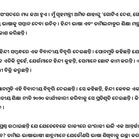
ବଂ ସଂସଦରେ ମଧ୍ୟ କଥା ହୁଏ । ମୁଁ ଗୃହମନ୍ତ୍ରୀ ଅମିତ ଶାହାଙ୍କୁ ‘ଗୋଟିଏ ଦେଶ, 
କୁ ସମ୍ମାନ ଦେବା ଉଚିତ୍ । ହିନ୍ଦୀ ଭାଷା ଏବଂ ତାମିଲନାଡୁର ଶିକ୍ଷା ମନ୍ତ୍ରୀ
କାଶ କରିଛନ୍ତି ।
ିନ୍ଦୀ ସମ୍ବନ୍ଧରେ ଏକ ବିବାଦୀୟ ବିବୃତ୍ତି ଦେଇଛନ୍ତି । ପୋନମୁଡି କହିଛନ୍ତି ଯେ 
ଳ ଏତିକି ନୁହେଁ, ଯେଉଁମାନେ ହିନ୍ଦୀ କୁହନ୍ତି, ସେମାନେ ଛୋଟ କାମ କରନ୍ତି । 
ିକ୍ରି କରୁଛନ୍ତି ।
ି ଏହି ବିବାଦୀୟ ବିବୃତ୍ତି ଦେଇଛନ୍ତି । ସେ କହିଛନ୍ତି, ହିନ୍ଦୀ କେବଳ ଏ
 ଶିକ୍ଷା ନୀତି ୨୦୨୦ କାର୍ଯ୍ୟକାରୀ କରିବାକୁ ସେ ପ୍ରତିଶୃତି ଦେଇଛନ୍ତି । କିନ୍
 ।
 ପ୍ରଶ୍ନ ଉଠାଇଛନ୍ତି ଯେ ଯେତେବେଳେ ରାଜ୍ୟରେ ଇଂରାଜୀ ଭଳି ଏକ ଆନ୍ତର୍
ବ? ତାମିଲ ଭାଷାଭାଷୀ ଛାତ୍ରମାନେ ଯେକୌଣସି ଭାଷା ଶିଖିବାକୁ ଇଚ୍ଛା କରନ୍ତି 