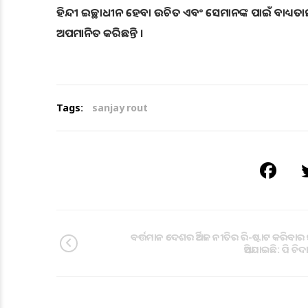
ହିନ୍ଦୀ ଇଚ୍ଛାଧୀନ ହେବା ଉଚିତ ଏବଂ ସେମାନଙ୍କ ପାଇଁ ବାଧ୍ୟତ
ଅପମାନିତ କରିଛନ୍ତି ।
Tags:
sanjay rout
ବର୍ତ୍ତମାନ ଦେଶର ଆର୍ଥିକ ନୀତିର ରି-ଷ୍ଟାଟ କରିବ
ଆସିଯାଇଛି: ପି ଚିଦ