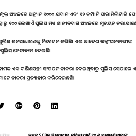
ପୃକ୍ତ ଅଞ୍ଚଳରେ ଅନ୍ୟୂନ ୧୦୦୦ ଯବାନ ଏବଂ ୧୨ କମ୍ପାନି ପାରାମିଲିଟାରି ଫୋ
ଲ୍ଲାରୁ ୧୦୦ ଲେଖାଏଁ ପୁଲିସ ମଧ୍ୟ ଶାହୀନବାଗ ଅଞ୍ଚଳରେ ମୁତୟନ କରାଯାଇଛ
ୁ ପୁଲିସ ଜନସାଧାରଣଙ୍କୁ ନିବେଦନ କରିଛି। ଏଇ ଆଦେଶ ଉଲ୍ଲଂଘନକାରୀଙ୍କ
ି ପୁଲିସ ଚେତାବନୀ ଦେଇଛି।
ା ନାମକ ଏକ ଦକ୍ଷିଣପନ୍ଥୀ ସଂଗଠନ ଡାକରା ଦେଇଥିବାରୁ ପୁଲିସ ସେଠାରେ 
େମାନେ ଡାକରା ପ୍ରତ୍ୟାହାର କରିନେଇଛନ୍ତି।
ାୟିତ୍ୱ
କଟକ SCBକୁ ବିଶ୍ୱସ୍ତରୀୟ କରିବା ପାଇଁ ୧୦ ଜଣ ପରାମର୍ଶଦାତାଙ୍କୁ