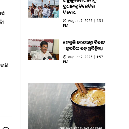
ଅନୁଗୁଳରେ ଧର୍ମେନ୍ଦ୍ର
ପ୍ରଧାନଙ୍କୁ ବିଜେଡିର
ବିରୋଧ
ର୍ସ
August 7, 2026 | 4:31
ି।
PM
ତେଜୁଛି ରେଭେନ୍ସା ବିବାଦ
! କୁଳପତିଙ୍କ ବଡ଼ ପ୍ରତିକ୍ରିୟା
August 7, 2026 | 1:57
PM
ଏଭଳି