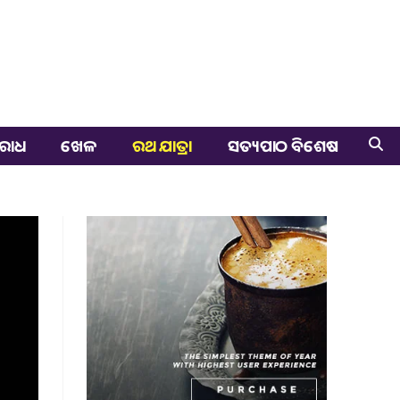
ରାଧ
ଖେଳ
ରଥ ଯାତ୍ରା
ସତ୍ୟପାଠ ବିଶେଷ