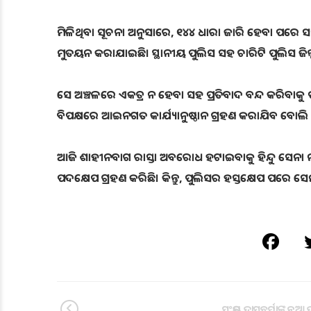
ମିଳିଥିବା ସୂଚନା ଅନୁସାରେ, ୧୪୪ ଧାରା ଜାରି ହେବା ପରେ ସମ୍
ମୁତୟନ କରାଯାଇଛି। ସ୍ଥାନୀୟ ପୁଲିସ ସହ ଚାରିଟି ପୁଲିସ ଜି
ସେ ଅଞ୍ଚଳରେ ଏକତ୍ର ନ ହେବା ସହ ପ୍ରତିବାଦ ବନ୍ଦ କରିବାକ
ବିପକ୍ଷରେ ଆଇନଗତ କାର୍ଯ୍ୟାନୁଷ୍ଠାନ ଗ୍ରହଣ କରାଯିବ ବୋଲ
ଆଜି ଶାହୀନବାଗ ରାସ୍ତା ଅବରୋଧ ହଟାଇବାକୁ ହିନ୍ଦୁ ସେନ
ପଦକ୍ଷେପ ଗ୍ରହଣ କରିଛି। କିନ୍ତୁ, ପୁଲିସର ହସ୍ତକ୍ଷେପ ପରେ ସ
ସଂଜୟ ଦାସବର୍ମାଙ୍କୁ ନୂଆ ଦ