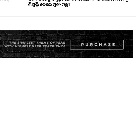
ନିଯୁକ୍ତି ଦେଲେ ମୁଖ୍ୟମନ୍ତ୍ରୀ