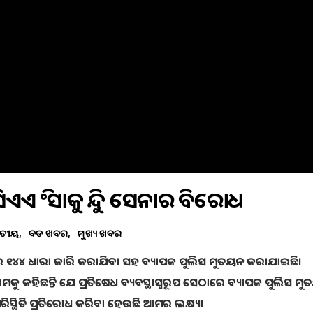
ଏ ହିଂସାକୁ ହିନ୍ଦୁ ସେନାର ବିରୋଧ
ଜାତୀୟ
ବଡ ଖବର
ମୁଖ୍ୟ ଖବର
ରେ ୧୪୪ ଧାରା ଜାରି କରାଯିବା ସହ ବ୍ୟାପକ ପୁଲିସ ମୁତୟନ କରାଯାଇଛି।
ମାଧ୍ୟମକୁ କହିଛନ୍ତି ଯେ ପ୍ରତିଷେଧ ବ୍ୟବସ୍ଥାସ୍ୱରୂପ ସେଠାରେ ବ୍ୟାପକ ପୁଲିସ ମ
ସ୍ଥିତି ପ୍ରତିରୋଧ କରିବା ହେଉଛି ଆମର ଲକ୍ଷ୍ୟ।