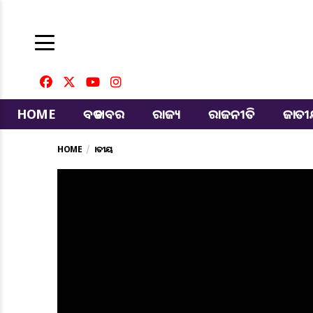
HOME
ବଡ ଖବର
ରାଜ୍ୟ
ରାଜନୀତି
ଜାତ
HOME
ଜାତୀୟ