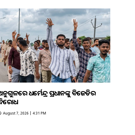
ଅନୁଗୁଳରେ ଧର୍ମେନ୍ଦ୍ର ପ୍ରଧାନଙ୍କୁ ବିଜେଡିର
ବିରୋଧ
August 7, 2026 | 4:31 PM