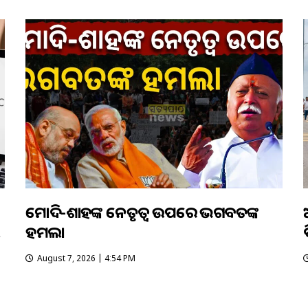
ମୋଦି-ଶାହଙ୍କ ନେତୃତ୍ୱ ଉପରେ ଭଗବତଙ୍କ
ହମଲା
August 7, 2026 | 4:54 PM