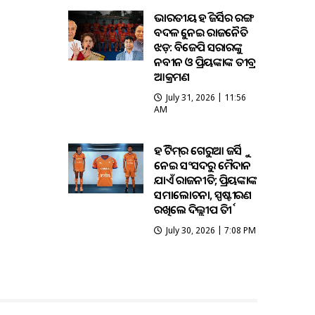
ଭାରତୀୟ ହକି ଜର୍ସିର ରଙ୍ଗ
ବଦଳକୁ ନେଇ ରାଜନୈତିକ
ଝଡ଼: ବିଜେପି ସରକାରଙ୍କୁ
ନବୀନ ଓ ପ୍ରିୟଙ୍କାଙ୍କ ତୀବ୍ର
ଆକ୍ରମଣ
July 31, 2026 | 11:56
AM
ହକି ଟିମ୍‌ର ଗେରୁଆ ଜର୍ସିକୁ
ନେଇ ସଂସଦରୁ ମୈଦାନ
ଯାଏଁ ରାଜନୀତି; ପ୍ରିୟଙ୍କାଙ୍କ
ସମାଲୋଚନା, ସ୍ପଷ୍ଟୀକରଣ
ରଖିଲେ ଦିଲ୍ଲୀପ ତିର୍କୀ
July 30, 2026 | 7:08 PM