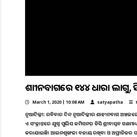
ଶାହୀନବାଗରେ ୧୪୪ ଧାରା ଲାଗୁ, ସିଏ
March 1, 2020 | 10:08 AM
satyapatha
ନୂଆଦିଲ୍ଲୀ: ରବିବାର ଦିନ ନୂଆଦିଲ୍ଲୀର ଶାହୀନବାଗ ଅଞ୍ଚଳ
ଏ ସଂକ୍ରାନ୍ତରେ ଯୁଗ୍ମ ପୁଲିସ କମିସନର୍‌ ଡିସି ଶ୍ରୀବାସ୍ତବ ଗଣ
କରାଯାଇଛି। ଆଇନଶୃଙ୍ଖଳା ବଜାୟ ରଖିବା ଓ ଅପ୍ରୀତିକର ପରି