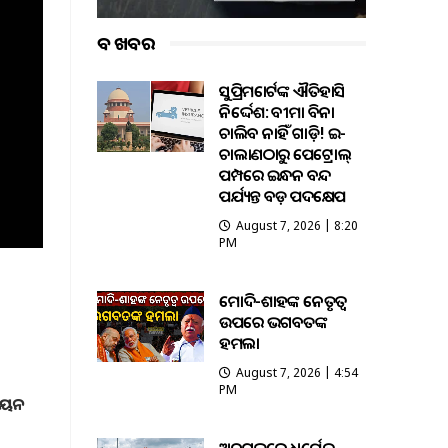
ବଡ ଖବର
ସୁପ୍ରିମକୋର୍ଟଙ୍କ ଐତିହାସିକ
ନିର୍ଦ୍ଦେଶ: ବୀମା ବିନା
ଚାଲିବ ନାହିଁ ଗାଡ଼ି! ଇ-
ଚାଲାଣଠାରୁ ପେଟ୍ରୋଲ୍
ପମ୍ପରେ ଇନ୍ଧନ ବନ୍ଦ
ପର୍ଯ୍ୟନ୍ତ ବଡ଼ ପଦକ୍ଷେପ
August 7, 2026 | 8:20
PM
ମୋଦି-ଶାହଙ୍କ ନେତୃତ୍ୱ
ଉପରେ ଭଗବତଙ୍କ
ହମଲା
August 7, 2026 | 4:54
PM
ୁତୟନ