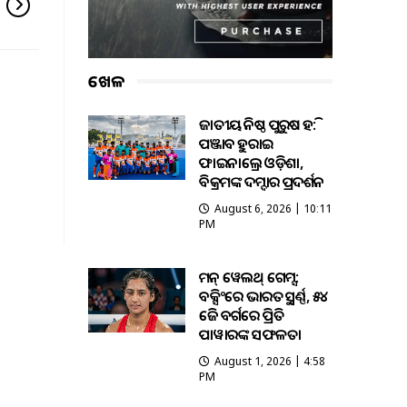
ଖେଳ
ଜାତୀୟ କନିଷ୍ଠ ପୁରୁଷ ହକି:
ପଞ୍ଜାବକୁ ହରାଇ
ଫାଇନାଲ୍ରେ ଓଡ଼ିଶା,
ବିକ୍ରମଙ୍କ ଦମ୍ଦାର ପ୍ରଦର୍ଶନ
August 6, 2026 | 10:11
PM
କମନ୍ ୱେଲଥ୍ ଗେମ୍ସ:
ବକ୍ସିଂରେ ଭାରତକୁ ସ୍ବର୍ଣ୍ଣ, ୫୪
କେଜି ବର୍ଗରେ ପ୍ରିତି
ପାୱାରଙ୍କ ସଫଳତା
August 1, 2026 | 4:58
PM