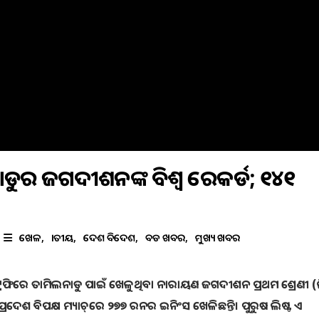
ନାଡୁର ଜଗଦୀଶନଙ୍କ ବିଶ୍ଵ ରେକର୍ଡ; ୧୪୧
ଖେଳ
ଜାତୀୟ
ଦେଶ ବିଦେଶ
ବଡ ଖବର
ମୁଖ୍ୟ ଖବର
୍ରଫିରେ ତାମିଲନାଡୁ ପାଇଁ ଖେଳୁଥିବା ନାରାୟଣ ଜଗଦୀଶନ ପ୍ରଥମ ଶ୍ରେଣୀ (ଲ
୍ରଦେଶ ବିପକ୍ଷ ମ୍ୟାଚ୍‌ରେ ୨୭୭ ରନର ଇନିଂସ ଖେଳିଛନ୍ତି। ପୁରୁଷ ଲିଷ୍ଟ ଏ