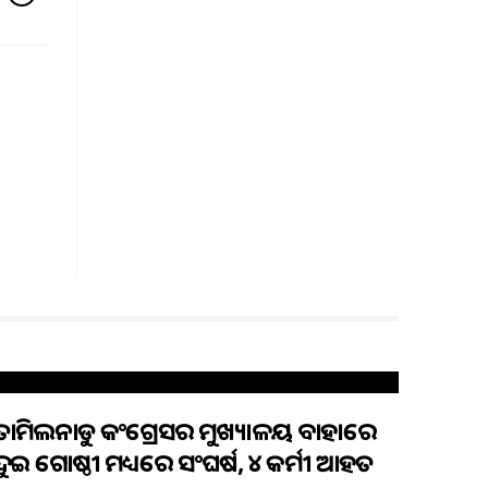
ତାମିଲନାଡୁ କଂଗ୍ରେସର ମୁଖ୍ୟାଳୟ ବାହାରେ
ଦୁଇ ଗୋଷ୍ଠୀ ମଧ୍ୟରେ ସଂଘର୍ଷ, ୪ କର୍ମୀ ଆହତ