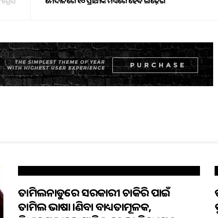
ଂଗ୍ରେସ
ମୈଦାନରେ ୧୦ ପ୍ରାର୍ଥୀଙ୍କ ମଧ୍ୟରେ ହେବ ଲଢେ଼ଇ
ତାମିଲନାଡୁରେ ସରକାରୀ ଚାକିରି ପାଇଁ
ତାମିଲ ଭାଷା ଜାଣିବା ବାଧ୍ୟତାମୂଳକ,