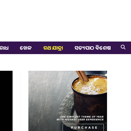
ରାଧ
ଖେଳ
ରଥ ଯାତ୍ରା
ସତ୍ୟପାଠ ବିଶେଷ