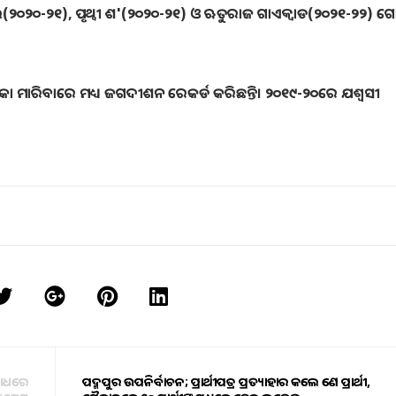
ଲ(୨୦୨୦-୨୧), ପୃଥ୍ୱୀ ଶ'(୨୦୨୦-୨୧) ଓ ଋତୁରାଜ ଗାଏକ୍ୱାଡ(୨୦୨୧-୨୨) ଗ
 ମାରିବାରେ ମଧ୍ୟ ଜଗଦୀଶନ ରେକର୍ଡ କରିଛନ୍ତି। ୨୦୧୯-୨୦ରେ ଯଶ୍ୱସୀ
ରୋଧରେ
ପଦ୍ମପୁର ଉପନିର୍ବାଚନ; ପ୍ରାର୍ଥୀପତ୍ର ପ୍ରତ୍ୟାହାର କଲେ ଜଣେ ପ୍ରାର୍ଥୀ,