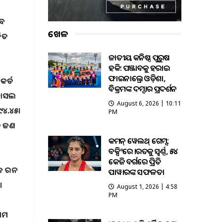
ବେ
ଖେଳ
ଳିତ
ଜାତୀୟ କନିଷ୍ଠ ପୁରୁଷ
ହକି: ପଞ୍ଜାବକୁ ହରାଇ
ଫାଇନାଲ୍ରେ ଓଡ଼ିଶା,
କର୍ଡ
ବିକ୍ରମଙ୍କ ଦମ୍ଦାର ପ୍ରଦର୍ଶନ
 ହାସଲ
August 6, 2026 | 10:11
୯୪.୪୫।
PM
୩୬ ଜଣ
କମନ୍ ୱେଲଥ୍ ଗେମ୍ସ:
ବକ୍ସିଂରେ ଭାରତକୁ ସ୍ବର୍ଣ୍ଣ, ୫୪
କେଜି ବର୍ଗରେ ପ୍ରିତି
ିକ ରନ
ପାୱାରଙ୍କ ସଫଳତା
।
August 1, 2026 | 4:58
PM
ଥମ