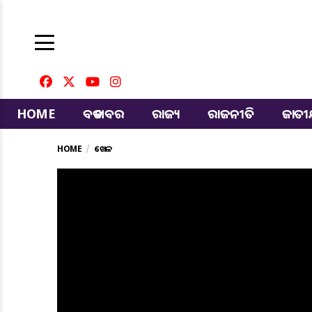
HOME
ବଡ ଖବର
ରାଜ୍ୟ
ରାଜନୀତି
ଜାତ
HOME
ଖେଳ