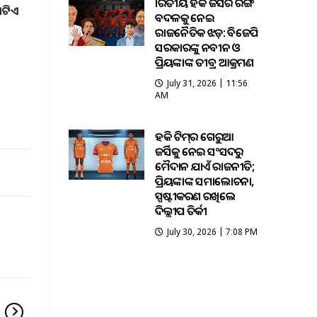
ଭାରତୀୟ ହକି ଜର୍ସିର ରଙ୍ଗ
ୋଟିଏ
ବଦଳକୁ ନେଇ
ରାଜନୈତିକ ଝଡ଼: ବିଜେପି
ସରକାରଙ୍କୁ ନବୀନ ଓ
ପ୍ରିୟଙ୍କାଙ୍କ ତୀବ୍ର ଆକ୍ରମଣ
July 31, 2026 | 11:56
AM
ହକି ଟିମ୍‌ର ଗେରୁଆ
ଜର୍ସିକୁ ନେଇ ସଂସଦରୁ
ମୈଦାନ ଯାଏଁ ରାଜନୀତି;
ପ୍ରିୟଙ୍କାଙ୍କ ସମାଲୋଚନା,
ସ୍ପଷ୍ଟୀକରଣ ରଖିଲେ
ଦିଲ୍ଲୀପ ତିର୍କୀ
July 30, 2026 | 7:08 PM