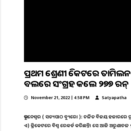
ପ୍ରଥମ ଶ୍ରେଣୀ କ୍ରିକେଟରେ ତାମିଲ
ବଲରେ ସଂଗ୍ରହ କଲେ ୨୭୭ ରନ୍
November 21, 2022 | 4:58 PM
Satyapatha
ଭୁବନେଶ୍ୱର ( ସତ୍ୟପାଠ ବ୍ୟୁରୋ ): ଚଳିତ ବିଜୟ ହଜାରରେ ଟ
ଏ) କ୍ରିକେଟରେ ବିଶ୍ୱ ରେକର୍ଡ କରିଛନ୍ତି। ସେ ଆଜି ଅରୁଣାଚଳ ପ