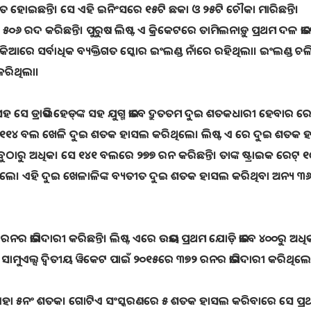
କିତ ହୋଇଛନ୍ତି। ସେ ଏହି ଇନିଂସରେ ୧୫ଟି ଛକା ଓ ୨୫ଟି ଚୌକା ମାରିଛନ୍ତି।
୬ ରଦ କରିଛନ୍ତି। ପୁରୁଷ ଲିଷ୍ଟ ଏ କ୍ରିକେଟରେ ତାମିଲନାଡ଼ୁ ପ୍ରଥମ ଦଳ ଭା
କିଆରେ ସର୍ବାଧିକ ବ୍ୟକ୍ତିଗତ ସ୍କୋର ଇଂଲଣ୍ଡ ନାଁରେ ରହିଥିଲା। ଇଂଲଣ୍ଡ ଚ
କରିଥିଲା।
ଡ୍ରାଭିସ ହେଡ୍‌ଙ୍କ ସହ ଯୁଗ୍ମ ଭାବେ ଦ୍ରୁତତମ ଦୁଇ ଶତକଧାରୀ ହେବାର ରେ
ସମାନ ୧୧୪ ବଲ ଖେଳି ଦୁଇ ଶତକ ହାସଲ କରିଥିଲେ। ଲିଷ୍ଟ ଏ ରେ ଦୁଇ ଶତକ
ୁଠାରୁ ଅଧିକ। ସେ ୧୪୧ ବଲରେ ୨୭୭ ରନ କରିଛନ୍ତି। ତାଙ୍କ ଷ୍ଟ୍ରାଇକ ରେଟ୍‌ ୧
ଥାନରେ ଥିଲେ। ଏହି ଦୁଇ ଖେଳାଳିଙ୍କ ବ୍ୟତୀତ ଦୁଇ ଶତକ ହାସଲ କରିଥିବା ଅନ୍ୟ 
ରନର ଭାଗିଦାରୀ କରିଛନ୍ତି। ଲିଷ୍ଟ ଏରେ ଉଭୟ ପ୍ରଥମ ଯୋଡ଼ି ଭାବେ ୪୦୦ରୁ ଅଧ
ନ ସାମୁଏଲ୍ସ ଦ୍ୱିତୀୟ ୱିକେଟ ପାଇଁ ୨୦୧୫ରେ ୩୭୨ ରନର ଭାଗିଦାରୀ କରିଥିଲେ
୍କ ଏହା ୫ନଂ ଶତକ। ଗୋଟିଏ ସଂସ୍କରଣରେ ୫ ଶତକ ହାସଲ କରିବାରେ ସେ ପ୍ର