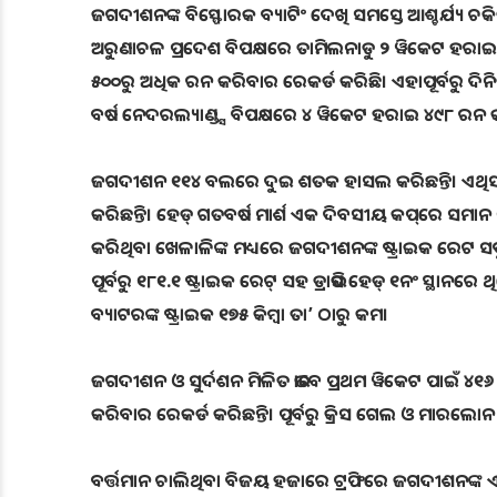
ଜଗଦୀଶନଙ୍କ ବିସ୍ଫୋରକ ବ୍ୟାଟିଂ ଦେଖି ସମସ୍ତେ ଆଶ୍ଚର୍ଯ୍ୟ ଚ
ଅରୁଣାଚଳ ପ୍ରଦେଶ ବିପକ୍ଷରେ ତାମିଲନାଡୁ ୨ ୱିକେଟ ହରାଇ ୫୦
୫୦୦ରୁ ଅଧିକ ରନ କରିବାର ରେକର୍ଡ କରିଛି। ଏହାପୂର୍ବରୁ ଦିନି
ବର୍ଷ ନେଦରଲ୍ୟାଣ୍ଡ୍ସ ବିପକ୍ଷରେ ୪ ୱିକେଟ ହରାଇ ୪୯୮ ରନ 
ଜଗଦୀଶନ ୧୧୪ ବଲରେ ଦୁଇ ଶତକ ହାସଲ କରିଛନ୍ତି। ଏଥିସହ ସେ 
କରିଛନ୍ତି। ହେଡ୍‌ ଗତବର୍ଷ ମାର୍ଶ ଏକ ଦିବସୀୟ କପ୍‌ରେ 
କରିଥିବା ଖେଳାଳିଙ୍କ ମଧ୍ୟରେ ଜଗଦୀଶନଙ୍କ ଷ୍ଟ୍ରାଇକ ରେଟ ସବ
ପୂର୍ବରୁ ୧୮୧.୧ ଷ୍ଟ୍ରାଇକ ରେଟ୍‌ ସହ ଡ୍ରାଭିସ ହେଡ୍‌ ୧ନଂ ସ୍
ବ୍ୟାଟରଙ୍କ ଷ୍ଟ୍ରାଇକ ୧୭୫ କିମ୍ବା ତା’ ଠାରୁ କମ।
ଜଗଦୀଶନ ଓ ସୁର୍ଦଶନ ମିଳିତ ଭାବେ ପ୍ରଥମ ୱିକେଟ ପାଇଁ ୪୧୬ 
କରିବାର ରେକର୍ଡ କରିଛନ୍ତି। ପୂର୍ବରୁ କ୍ରିସ ଗେଲ ଓ ମାରଲୋ
ବର୍ତ୍ତମାନ ଚାଲିଥିବା ବିଜୟ ହଜାରେ ଟ୍ରଫିରେ ଜଗଦୀଶନଙ