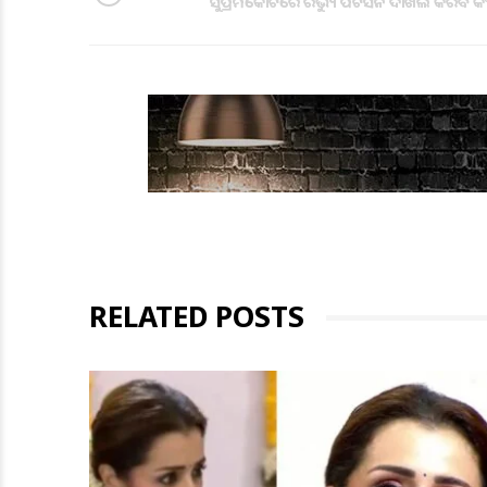
ସୁପ୍ରିମକୋର୍ଟରେ ରିଭ୍ୟୁ ପିଟିସନ ଦାଖଲ କରିବ କ
RELATED POSTS