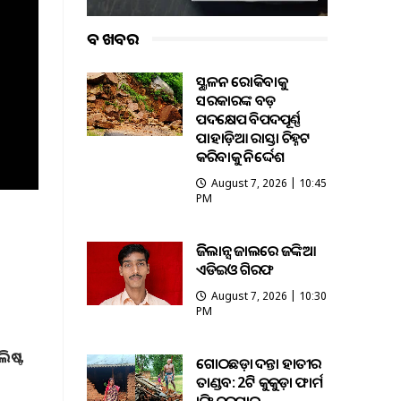
ବଡ ଖବର
ଭୂସ୍ଖଳନ ରୋକିବାକୁ
ସରକାରଙ୍କ ବଡ଼
ପଦକ୍ଷେପ ବିପଦପୂର୍ଣ୍ଣ
ପାହାଡ଼ିଆ ରାସ୍ତା ଚିହ୍ନଟ
କରିବାକୁ ନିର୍ଦ୍ଦେଶ
August 7, 2026 | 10:45
PM
ଭିଜିଲାନ୍ସ ଜାଲରେ ଜଙ୍କିଆ
ଏଡିଇଓ ଗିରଫ
August 7, 2026 | 10:30
PM
ିଷ୍ଟ
ଗୋଠଛଡ଼ା ଦନ୍ତା ହାତୀର
ତାଣ୍ଡବ: 2ଟି କୁକୁଡ଼ା ଫାର୍ମ