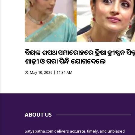
ବିଜୟଙ୍କ ଶପଥ ସମାରୋହରେ ତ୍ରିଷା କ୍ରୀଷ୍ଣନ ସିଲ୍
ଶାଢ଼ୀ ଓ ଗଜରା ପିନ୍ଧି ଯୋଗଦେଲେ
May 10, 2026 | 11:31 AM
ABOUT US
Satyapatha.com delivers accurate, timely, and unbiased