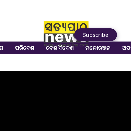
Subscribe
ୀୟ
ପରିବେଶ
ଦେଶ ବିଦେଶ
ମନୋରଞ୍ଜନ
ଅପ