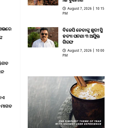
ଭାଙ୍ଗି ଚୁରମାର
August 7, 2026 | 10:15
PM
 ଓଭରରେ
ବିଜେପି ନେତାଙ୍କୁ ଛୁରୀ ଭୁସି
ହତ୍ୟା ଘଟଣା ୩ ଅଭିଯୁକ୍ତ
୍କ
ଗିରଫ
August 7, 2026 | 10:00
PM
୍ତିଗତ
ଶନ
ଖାଏ
୍ରମାଗତ