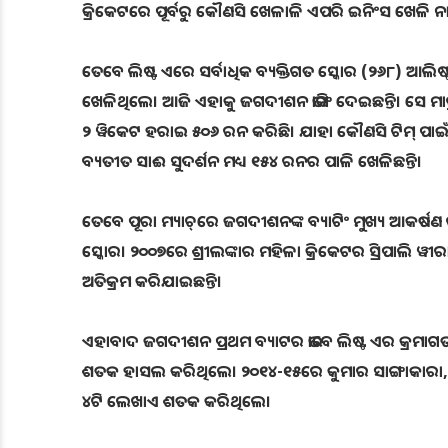
କ୍ରିକେଟରେ ପୂର୍ବରୁ କୌଣସି ଖେଳାଳି ଏପରି ଇନିଂସ ଖେଳି ନାହା
ତେବେ ଲିଷ୍ଟ ଏରେ ସର୍ବାଧିକ ବ୍ୟକ୍ତିଗତ ସ୍କୋର (୨୬୮) ଆଲ
ଖେଳିଥିଲେ। ଆଜି ଏହାକୁ ଜଗଦୀଶନ ଭାଙ୍ଗି ଦେଇଛନ୍ତି। ସେ ମା
୨ ୱିକେଟ ହରାଇ ୫୦୬ ରନ କରିଛି। ଯାହା କୌଣସି ଟିମ୍ ପାଇଁ
ବ୍ୟତୀତ ସାଈ ସୁଦର୍ଶନ ମଧ୍ୟ ୧୫୪ ରନର ପାଳି ଖେଳିଛନ୍ତି।
ତେବେ ପୂରା ମ୍ୟାଚ୍‌ରେ ଜଗଦୀଶନଙ୍କ ବ୍ୟାଟିଂ ମୁଖ୍ୟ ଆକର୍ଷଣ 
ସ୍କୋର। ୨୦୦୭ରେ ଶ୍ରୀଲଙ୍କାର ମହିଳା କ୍ରିକେଟର ସ୍ରିପାଲ
ଅତିକ୍ରମ କରିଯାଇଛନ୍ତି।
ଏହାବାଦ ଜଗଦୀଶନ ପ୍ରଥମ ବ୍ୟାଟର ଭାବେ ଲିଷ୍ଟ ଏର କ୍ରମାଗ
ଶତକ ହାସଲ କରିଥିଲେ। ୨୦୧୪-୧୫ରେ କୁମାର ସାଙ୍ଗାକାରା,
୪ଟି ଲେଖାଏ ଶତକ କରିଥିଲେ।