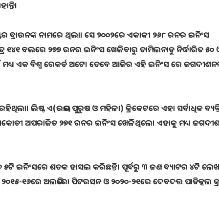
ନ୍ତି।
ିଷ୍ଟର ବ୍ରାଉନଙ୍କ ନାମରେ ଥିଲା। ସେ ୨୦୦୨ରେ ଏକାକୀ ୨୬୮ ରନର ଇନିଂସ
ତ୍ର ୧୪୧ ବଲରେ ୨୭୭ ରନର ଇନିଂସ ଖେଳିବାରୁ ତାମିଲନାଡୁ ନିର୍ଦ୍ଧାରିତ ୫୦
 ମଧ୍ୟ ଏକ ବିଶ୍ବ ରେକର୍ଡ ଅଟେ। ତେବେ ଆଜିର ଏହି ଇନିଂସ ରେ ଜଗଦୀଶନଙ
ରହିଥିଲା। ଲିଷ୍ଟ ଏ(ଉଭୟ ପୁରୁଷ ଓ ମହିଳା) କ୍ରିକେଟରେ ଏହା ସର୍ବାଧିକ ବ୍ୟକ
ି ୱୀରାକୋଡୀ ଅପରାଜିତ ୨୭୧ ରନର ଇନିଂସ ଖେଳିଥିଲେ। ଏହାକୁ ମଧ୍ୟ ଜଗଦୀ
ତ ୫ଟି ଇନିଂସରେ ଶତକ ହାସଲ କରିଛନ୍ତି। ପୂର୍ବରୁ ୩ ଜଣ ବ୍ୟାଟର ୪ଟି ଲେ
 ୨୦୧୫-୧୬ରେ ଅଲଭିରୋ ପିଟରସନ ଓ ୨୦୨୦-୨୧ରେ ଦେବଦତ୍ତ ପାଡିକ୍କଲ କ