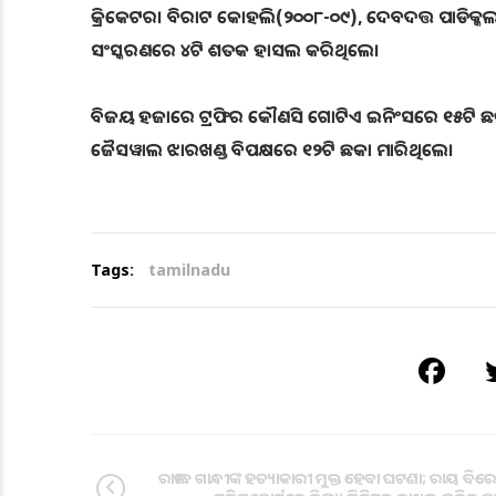
କ୍ରିକେଟର। ବିରାଟ କୋହଲି(୨୦୦୮-୦୯), ଦେବଦତ୍ତ ପାଡିକ୍କ
ସଂସ୍କରଣରେ ୪ଟି ଶତକ ହାସଲ କରିଥିଲେ।
ବିଜୟ ହଜାରେ ଟ୍ରଫିର କୌଣସି ଗୋଟିଏ ଇନିଂସରେ ୧୫ଟି ଛକା
ଜୈସୱାଲ ଝାରଖଣ୍ଡ ବିପକ୍ଷରେ ୧୨ଟି ଛକା ମାରିଥିଲେ।
Tags:
tamilnadu
ରାଜୀବ ଗାନ୍ଧୀଙ୍କ ହତ୍ୟାକାରୀ ମୁକ୍ତ ହେବା ଘଟଣା; ରାୟ ବି