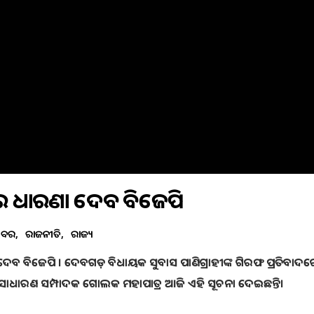
ଆଗରେ ଧାରଣା ଦେବ ବିଜେପି
ଖବର
ରାଜନୀତି
ରାଜ୍ୟ
ଦେବ ବିଜେପି । ଦେବଗଡ଼ ବିଧାୟକ ସୁବାସ ପାଣିଗ୍ରାହୀଙ୍କ ଗିରଫ ପ୍ରତିବାଦର
ୟ ସାଧାରଣ ସମ୍ପାଦକ ଗୋଲକ ମହାପାତ୍ର ଆଜି ଏହି ସୂଚନା ଦେଇଛନ୍ତି।