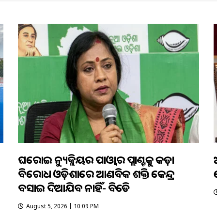
ଘରୋଇ ନ୍ୟୁକ୍ଲିୟର ପାଓ୍ବାର ପ୍ଲାଣ୍ଟକୁ କଡ଼ା
ବିରୋଧ ଓଡ଼ିଶାରେ ଆଣବିକ ଶକ୍ତି କେନ୍ଦ୍ର
ବସାଇ ଦିଆଯିବ ନାହିଁ- ବିଜେଡି
August 5, 2026 | 10:09 PM