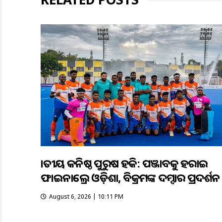
ଜାତୀୟ କନିଷ୍ଠ ପୁରୁଷ ହକି: ପଞ୍ଜାବକୁ ହରାଇ
ଫାଇନାଲ୍ରେ ଓଡ଼ିଶା, ବିକ୍ରମଙ୍କ ଦମ୍ଦାର ପ୍ରଦର୍ଶନ
August 6, 2026 | 10:11 PM