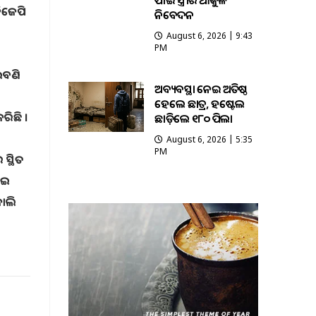
ପାଇଁ ସ୍ତ୍ରୀର ଆକୁଳ
ିଜେପି
ନିବେଦନ
August 6, 2026 | 9:43
PM
ଇବଣି
ଅବ୍ୟବସ୍ଥା ନେଇ ଅତିଷ୍ଠ
ହେଲେ ଛାତ୍ର, ହଷ୍ଟେଲ
ରିଛି ।
ଛାଡ଼ିଲେ ୧୮୦ ପିଲା
August 6, 2026 | 5:35
PM
ସ୍ଥିତ
ାଇ
କାଲି