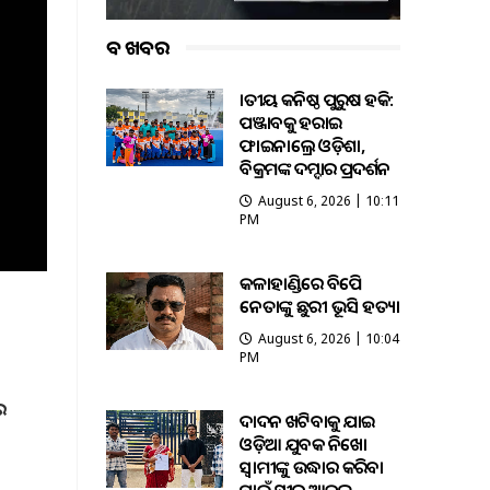
ବଡ ଖବର
ଜାତୀୟ କନିଷ୍ଠ ପୁରୁଷ ହକି:
ପଞ୍ଜାବକୁ ହରାଇ
ଫାଇନାଲ୍ରେ ଓଡ଼ିଶା,
ବିକ୍ରମଙ୍କ ଦମ୍ଦାର ପ୍ରଦର୍ଶନ
August 6, 2026 | 10:11
PM
କଳାହାଣ୍ଡିରେ ବିଜେପି
ନେତାଙ୍କୁ ଛୁରୀ ଭୂସି ହତ୍ୟା
August 6, 2026 | 10:04
PM
େ
ଦାଦନ ଖଟିବାକୁ ଯାଇ
ଓଡ଼ିଆ ଯୁବକ ନିଖୋଜ
ସ୍ବାମୀଙ୍କୁ ଉଦ୍ଧାର କରିବା