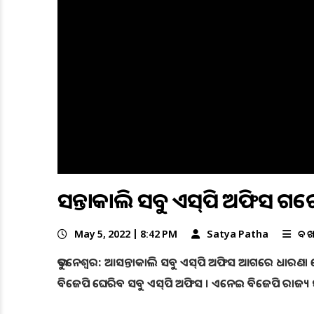
ଆସନ୍ତାକାଲି ସବୁ ଏସ୍‌ପି ଅଫିସ 
May 5, 2022 | 8:42 PM
Satya Patha
ବଡ 
ଭୁବନେଶ୍ୱର: ଆସନ୍ତାକାଲି ସବୁ ଏସ୍‌ପି ଅଫିସ ଆଗରେ ଧାରଣା 
ବିଜେପି ଘେରିବ ସବୁ ଏସ୍‌ପି ଅଫିସ । ଏନେଇ ବିଜେପି ରାଜ୍