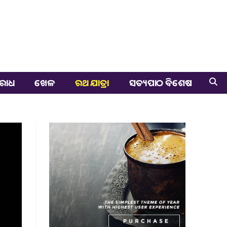
ରାଧ
ଖେଳ
ରଥ ଯାତ୍ରା
ସତ୍ୟପାଠ ବିଶେଷ