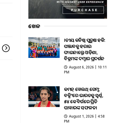
ଖେଳ
ଜାତୀୟ କନିଷ୍ଠ ପୁରୁଷ ହକି:
ପଞ୍ଜାବକୁ ହରାଇ
ଫାଇନାଲ୍ରେ ଓଡ଼ିଶା,
ବିକ୍ରମଙ୍କ ଦମ୍ଦାର ପ୍ରଦର୍ଶନ
August 6, 2026 | 10:11
PM
କମନ୍ ୱେଲଥ୍ ଗେମ୍ସ:
ବକ୍ସିଂରେ ଭାରତକୁ ସ୍ବର୍ଣ୍ଣ,
୫୪ କେଜି ବର୍ଗରେ ପ୍ରିତି
ପାୱାରଙ୍କ ସଫଳତା
August 1, 2026 | 4:58
PM