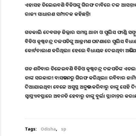
ଏହାସହ ତିଲେଇବଣି ବିଡିଓଙ୍କୁ ଗିରଫ ଦାବିରେ ଦଳ ଆସନ୍ତାକ
ରାଜ୍ୟ ସାଧାରଣ ସମ୍ପାଦକ କହିଛନ୍ତି।
ଗତକାଲି ଦେବଗଡ଼ ଜିଲ୍ଲାର ସମସ୍ତ ଥାନା ଓ ପୁଲିସ ଫାଣ୍ଡି ସମ୍
ବିଡିଓ କୃଷ୍ଣଚନ୍ଦ୍ର ଦଳପତିଙ୍କୁ ଆକ୍ରମଣ ଘଟଣାରେ ପୁଲିସ ବିଧ
କୋର୍ଟଚାଲାଣ କରିଥିଲା। ହେଲେ ବିଧାୟକ ଦେଇଥିବା ଅଭିଯୋଗ 
ଗତ ଶନିବାର ତିଳେଇବଣି ବିଡିଓ କୃଷ୍ଣଚନ୍ଦ୍ର ଦଳପତିଙ୍କ ଏତଲା 
ତାଙ୍କ ସରକାରୀ ବାସଭବନରୁ ଗିରଫ କରିଥିଲା। ରବିବାର ଜାମିନ
ଦିଆଯାଇଥିବା ବେଳେ ଅସୁସ୍ଥ ଅନୁଭବ କରିବାରୁ ତାଙ୍କୁ ସେହି ଦି
ସ୍ୱାସ୍ଥ୍ୟାବସ୍ଥାରେ ଅବନତି ହେବାରୁ ତାଙ୍କୁ ବୁର୍ଲା ସ୍ଥାନାନ୍ତର କର
Tags:
Odisha
,
sp