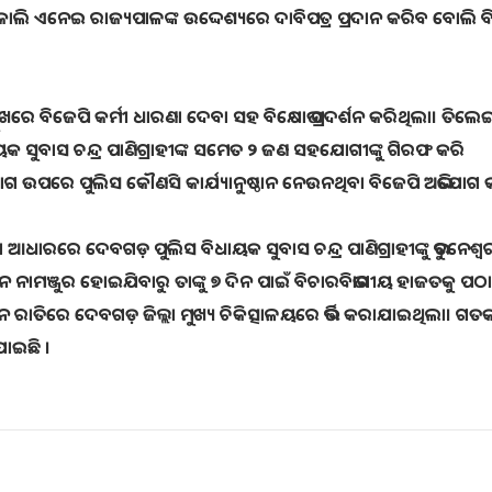
ାଲି ଏନେଇ ରାଜ୍ୟପାଳଙ୍କ ଉଦ୍ଦେଶ୍ୟରେ ଦାବିପତ୍ର ପ୍ରଦାନ କରିବ ବୋଲି ବ
ମୁଖରେ ବିଜେପି କର୍ମୀ ଧାରଣା ଦେବା ସହ ବିକ୍ଷୋଭ ପ୍ରଦର୍ଶନ କରିଥିଲା। ତିଲେ
ାୟକ ସୁବାସ ଚନ୍ଦ୍ର ପାଣିଗ୍ରାହୀଙ୍କ ସମେତ ୨ ଜଣ ସହଯୋଗୀଙ୍କୁ ଗିରଫ କରି
ଉପରେ ପୁଲିସ କୌଣସି କାର୍ଯ୍ୟାନୁଷ୍ଠାନ ନେଉନଥିବା ବିଜେପି ଅଭିଯୋଗ କ
ଆଧାରରେ ଦେବଗଡ଼ ପୁଲିସ ବିଧାୟକ ସୁବାସ ଚନ୍ଦ୍ର ପାଣିଗ୍ରାହୀଙ୍କୁ ଭୁବନେଶ୍ୱର 
 ନାମଞ୍ଜୁର ହୋଇଯିବାରୁ ତାଙ୍କୁ ୭ ଦିନ ପାଇଁ ବିଚାରବିଭାଗୀୟ ହାଜତକୁ ପଠ
ନ ରାତିରେ ଦେବଗଡ଼ ଜିଲ୍ଲା ମୁଖ୍ୟ ଚିକିତ୍ସାଳୟରେ ଭର୍ତ୍ତି କରାଯାଇଥିଲା। ଗତ
ାଯାଇଛି ।