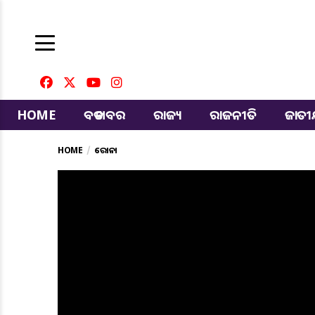
HOME
ବଡ ଖବର
ରାଜ୍ୟ
ରାଜନୀତି
ଜାତ
HOME
କରୋନା