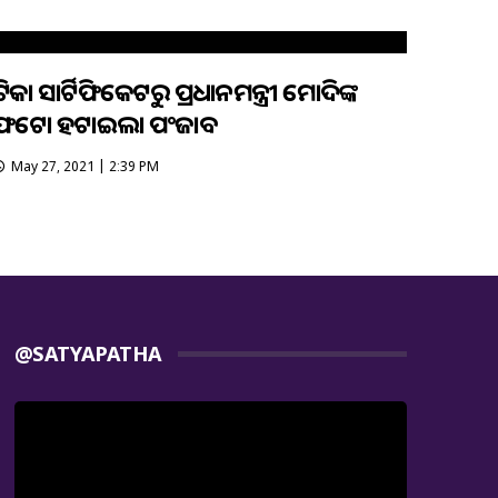
ଟିକା ସାର୍ଟିଫିକେଟରୁ ପ୍ରଧାନମନ୍ତ୍ରୀ ମୋଦିଙ୍କ
ଫଟୋ ହଟାଇଲା ପଂଜାବ
May 27, 2021 | 2:39 PM
@SATYAPATHA