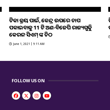
ଟିକା କ୍ରୟ ପାଇଁ, କେନ୍ଦ୍ର ଉପରେ ଚାପ
ପକାଇବାକୁ 11 ଟି ଅଣ-ବିଜେପି ରାଜ୍ୟଗୁଡିକୁ
କେରଳ ସିଏମ୍ ଙ୍କ ଚିଠ
June 1, 2021 | 9:11 AM
FOLLOW US ON