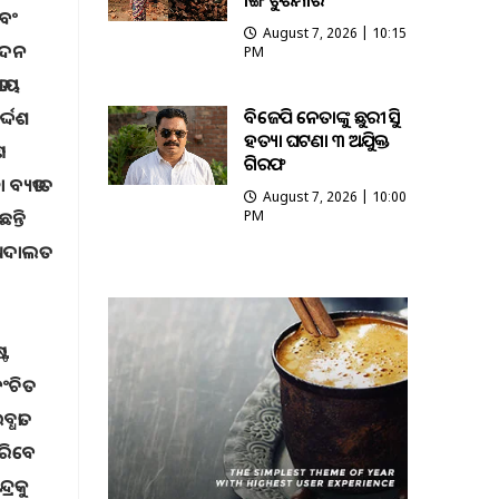
ଭାଙ୍ଗି ଚୁରମାର
ଏବଂ
August 7, 2026 | 10:15
ପାଦନ
PM
ତୀୟ
ବିଜେପି ନେତାଙ୍କୁ ଛୁରୀ ଭୁସି
୍ଦେଶ
ହତ୍ୟା ଘଟଣା ୩ ଅଭିଯୁକ୍ତ
ଣ
ଗିରଫ
ବ୍ୟତୀତ
August 7, 2026 | 10:00
ନ୍ତି
PM
ଅଦାଲତ
୍ଟ
ଂଚିତ
ଧତା
କରିବେ
୍ରକୁ