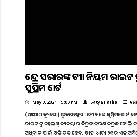
କେନ୍ଦ୍ର ସରକାରଙ୍କ ଟୀକା ନିୟମ ରାଇଟ
ସୁପ୍ରିମ କୋର୍ଟ
May 3, 2021 | 5:00 PM
Satya Patha
କରୋ
(ସତ୍ୟପାଠ ବ୍ୟୁରୋ) ଭୁବନେଶ୍ୱର : ମେ ୨ ରେ ସୁପ୍ରିମକୋର୍ଟ କେନ
ରାଇଟ ଟୁ ହେଲଥ୍ ଵ୍ୟଵସ୍ତା ର ବିରୁଦ୍ଧାଚରଣ କରୁଛ ବୋଲି କହିଛନ୍
ଅଧିକାର ପାଇଁ କ୍ଷତିକାରକ ହେବ, ଯାହା ଧାରା ୨୧ ର ଏକ ଅବିଚ୍ଛ