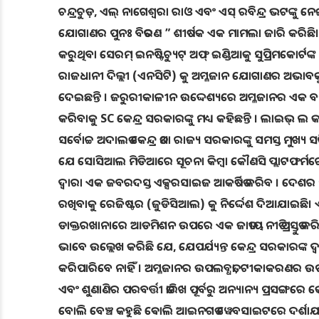
ଚନ୍ଦ୍ରଚୁଡ଼, ଏଲ୍ ନାଗେଶ୍ୱରା ରାଓ ଏବଂ ଏସ୍ ରବିନ୍ଦ୍ର ଭଟଙ୍କ
ଯୋଗାଣର ପୁନଃ ବିତରଣ ” ଶୀର୍ଷକ ଏକ ମାମଲା ଜାରି କରିଛି। 
କରୁଥିବା ସେରମ୍ ଇନଷ୍ଟିଚ୍ୟୁଟ୍ ଅଫ୍ ଇଣ୍ଡିଆକୁ ସୁପ୍ରିମକୋର୍ଟ
ରାଜଧାନୀ ଦିଲ୍ଲୀ (ଏନସିଟି) କୁ ଅମ୍ଳଜାନ ଯୋଗାଣର ଅଭାବକୁ ମେ ୩
ଦେଇଛନ୍ତି । ଜରୁରୀକାଳୀନ ଉଦ୍ଦେଶ୍ୟରେ ଅମ୍ଳଜାନର ଏକ ବଫର୍ 
କରିବାକୁ SC କେନ୍ଦ୍ର ସରକାରଙ୍କୁ ମଧ୍ୟ କହିଛନ୍ତି । ଲାଇଭ୍ ଲ 
ସର୍ବୋଚ୍ଚ ଅଦାଲତ କେନ୍ଦ୍ର ତଥା ରାଜ୍ୟ ସରକାରଙ୍କୁ ସମସ୍ତ ମୁଖ
ଯେ ସୋସିଆଲ ମିଡିଆରେ ସୂଚନା କିମ୍ବା କୌଣସି ପ୍ଲାଟଫର୍ମରେ
ଦ୍ୱାରା ଏକ ଜବରଦସ୍ତ ଏକ୍ସରସାଇଜ ଆକର୍ଷିତ କରିବ । ଦେଶର ସମ
ରଖିବାକୁ ରେଜିଷ୍ଟର (ଜୁଡିସିଆଲ) କୁ ନିର୍ଦ୍ଦେଶ ଦିଆଯାଇଛି। ଏ
ଡାକ୍ତରଖାନାରେ ଆଡମିଶନ ଉପରେ ଏକ ଜାତୀୟ ନୀତି ପ୍ରସ୍ତୁତ କ
ଭାବେ ଉଲ୍ଲେଖ କରିଛି ଯେ, ଯେପର୍ଯ୍ୟନ୍ତ କେନ୍ଦ୍ର ସରକାରଙ୍କ ଦ୍ୱାରା
କରିପାରିବେ ନାହିଁ । ଅମ୍ଳଜାନର ଉପଲବ୍ଧତା, ଟୀକାକରଣର ଉପଲ
ଏବଂ ଶୁଣାଣିର ପରବର୍ତ୍ତୀ ତାରିଖ ପୂର୍ବରୁ ଅନ୍ୟାନ୍ୟ ପ୍ରସଙ୍
ବୋଲି ବେଞ୍ଚ କହୁଛି ଵୋଲି ଆଇନଗତ ୱେବସାଇଟରେ ଦର୍ଶାଯାଇଛି । 