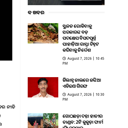
ବଡ ଖବର
ଭୂସ୍ଖଳନ ରୋକିବାକୁ
ସରକାରଙ୍କ ବଡ଼
ପଦକ୍ଷେପ ବିପଦପୂର୍ଣ୍ଣ
ପାହାଡ଼ିଆ ରାସ୍ତା ଚିହ୍ନଟ
କରିବାକୁ ନିର୍ଦ୍ଦେଶ
August 7, 2026 | 10:45
PM
ଭିଜିଲାନ୍ସ ଜାଲରେ ଜଙ୍କିଆ
ଏଡିଇଓ ଗିରଫ
August 7, 2026 | 10:30
PM
ନର ନୀତି
ର
ଗୋଠଛଡ଼ା ଦନ୍ତା ହାତୀର
ତାଣ୍ଡବ: 2ଟି କୁକୁଡ଼ା ଫାର୍ମ
ାଇ