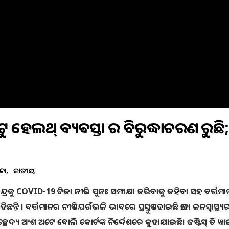
 ଟୁ ହେଲଥ୍ ଵ୍ୟଵସ୍ତା ର ବିରୁଦ୍ଧାଚରଣ କରୁଛି;
ନା
ଜାତୀୟ
୍ଦ୍ରକୁ COVID-19 ଟିକା ନୀତିର ପୁନଃ ସମୀକ୍ଷା କରିବାକୁ କହିବା ସହ ବର୍ତ୍ତମା
ତି । ବର୍ତ୍ତମାନର ନୀତି ଯେଉଁଭଳି ଭାବରେ ପ୍ରସ୍ତୁତ ହୋଇଛି ତାହା ଜନସ୍ୱାସ୍ଥ୍ୟ
େଦ୍ୟ ଅଂଶ ଅଟେ ବୋଲି କୋର୍ଟଙ୍କ ନିର୍ଦ୍ଦେଶରେ କୁହାଯାଇଛି। ଜଷ୍ଟିସ୍ ଡି ୱ