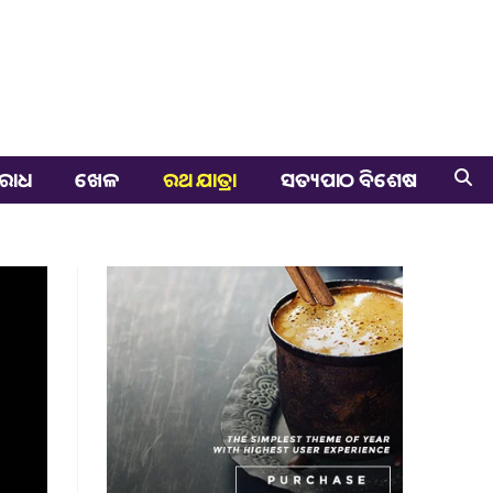
ରାଧ
ଖେଳ
ରଥ ଯାତ୍ରା
ସତ୍ୟପାଠ ବିଶେଷ