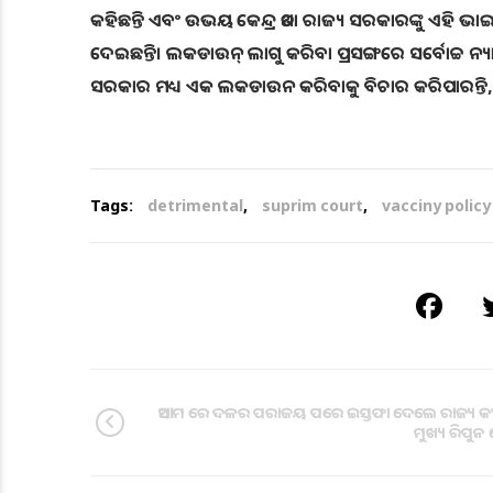
କହିଛନ୍ତି ଏବଂ ଉଭୟ କେନ୍ଦ୍ର ତଥା ରାଜ୍ୟ ସରକାରଙ୍କୁ ଏହି ଭା
ଦେଇଛନ୍ତି। ଲକଡାଉନ୍ ଲାଗୁ କରିବା ପ୍ରସଙ୍ଗରେ ସର୍ବୋଚ୍ଚ ନ୍
ସରକାର ମଧ୍ୟ ଏକ ଲକଡାଉନ କରିବାକୁ ବିଚାର କରିପାରନ୍ତି, କିନ୍ତ
Tags:
detrimental
,
suprim court
,
vacciny policy
ଆସାମ ରେ ଦଳର ପରାଜୟ ପରେ ଇସ୍ତଫା ଦେଲେ ରାଜ୍ୟ କଂ
ମୁଖ୍ୟ ରିପୁନ