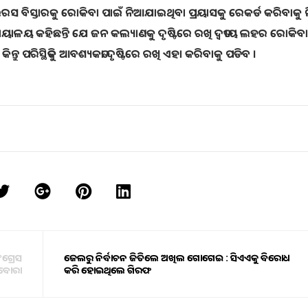
ଇରସ ବିସ୍ତାରକୁ ରୋକିବା ପାଇଁ ନିଆଯାଇଥିବା ପ୍ରୟାସକୁ ରେକର୍ଡ କରିବାକୁ ନିର
ୟାୟାଳୟ କହିଛନ୍ତି ଯେ ଜନ କଲ୍ୟାଣକୁ ଦୃଷ୍ଟିରେ ରଖି ଦ୍ୱତୀୟ ଲହର ରୋକିବା
ୁ ପରିସ୍ଥିତିକୁ ଆବଶ୍ୟକତା ଦୃଷ୍ଟିରେ ରଖି ଏହା କରିବାକୁ ପଡିବ ।
ଗ୍ରେସ
ଜେଲରୁ ନିର୍ବାଚନ ଜିତିଲେ ଅଖିଲ ଗୋଗେଇ : ସିଏଏକୁ ବିରୋଧ
 ବୋରା
କରି ହୋଇଥିଲେ ଗିରଫ