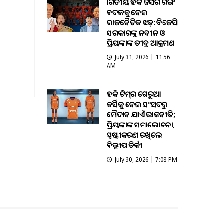
ଭାରତୀୟ ହକି ଜର୍ସିର ରଙ୍ଗ
ବଦଳକୁ ନେଇ
ରାଜନୈତିକ ଝଡ଼: ବିଜେପି
ସରକାରଙ୍କୁ ନବୀନ ଓ
ପ୍ରିୟଙ୍କାଙ୍କ ତୀବ୍ର ଆକ୍ରମଣ
July 31, 2026 | 11:56
AM
ହକି ଟିମ୍‌ର ଗେରୁଆ
ଜର୍ସିକୁ ନେଇ ସଂସଦରୁ
ମୈଦାନ ଯାଏଁ ରାଜନୀତି;
ପ୍ରିୟଙ୍କାଙ୍କ ସମାଲୋଚନା,
ସ୍ପଷ୍ଟୀକରଣ ରଖିଲେ
ଦିଲ୍ଲୀପ ତିର୍କୀ
July 30, 2026 | 7:08 PM