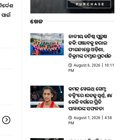
୍ଦ୍ଦେଶ
 ପାଇଁ
ଖେଳ
ଜାତୀୟ କନିଷ୍ଠ ପୁରୁଷ
ହକି: ପଞ୍ଜାବକୁ ହରାଇ
ଫାଇନାଲ୍ରେ ଓଡ଼ିଶା,
ବିକ୍ରମଙ୍କ ଦମ୍ଦାର ପ୍ରଦର୍ଶନ
August 6, 2026 | 10:11
PM
କମନ୍ ୱେଲଥ୍ ଗେମ୍ସ:
ବକ୍ସିଂରେ ଭାରତକୁ ସ୍ବର୍ଣ୍ଣ, ୫୪
କେଜି ବର୍ଗରେ ପ୍ରିତି
ପାୱାରଙ୍କ ସଫଳତା
August 1, 2026 | 4:58
PM