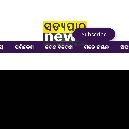
Subscribe
ୀୟ
ପରିବେଶ
ଦେଶ ବିଦେଶ
ମନୋରଞ୍ଜନ
ଅପ