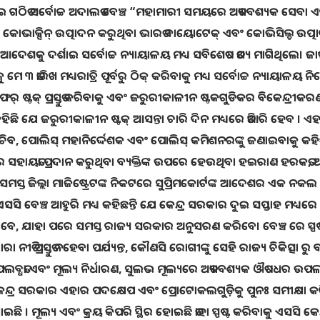
ୁ ନେଇ ଗଠିତ ସର୍ବୋଚ୍ଚ ଅଦାଲତ ବେଞ୍ଚ “ମହାମାରୀ ସମୟରେ ଅତ୍ୟାବଶ୍ୟକ ସେବା 
କୋଭାକ୍ସିନ୍ ଉତ୍ପାଦନ କରୁଥିବା ଭାରତ ବାୟୋଟେକ୍ ଏବଂ କୋଭିସିଲ୍ଡ ଉତ୍
ଙ୍କ ଆଦେଶକୁ ଦର୍ଶାଇ ସର୍ବୋଚ୍ଚ ନ୍ୟାୟାଳୟ ମଧ୍ୟ ସବିଶେଷ ତଥ୍ୟ ମାଗିଥିଲେ। ଜା
 ତାରିଖ ମଧ୍ୟରାତ୍ରି ପୂର୍ବରୁ ଠିକ୍ କରିବାକୁ ମଧ୍ୟ ସର୍ବୋଚ୍ଚ ନ୍ୟାୟାଳୟ ନିର୍ଦ
ଷ୍ଟକ୍ ପ୍ରସ୍ତୁତ କରିବାକୁ ଏବଂ ଜରୁରୀକାଳୀନ ଷ୍ଟକଗୁଡିକର ବିକେନ୍ଦ୍ରୀକର
କହିଛି ଯେ ଜରୁରୀକାଳୀନ ଷ୍ଟକ୍ ଆସନ୍ତା ଚାରି ଦିନ ମଧ୍ୟରେ ତିଆରି ହେବ । ଏହା 
୍ୟ ସଚିବ, ପୋଲିସ୍ ମହାନିର୍ଦ୍ଦେଶକ ଏବଂ ପୋଲିସ୍ କମିଶନରଙ୍କୁ ଜଣାଇବାକୁ କହିଛ
 ସହାୟତା ପ୍ରଦାନ କରୁଥିବା ବ୍ୟକ୍ତିଙ୍କ ଉପରେ ହେଉଥିବା ହଇରାଣ ହରକତ, 
ସ୍ତ ଜିଲ୍ଲା ମାଜିଷ୍ଟ୍ରେଟଙ୍କ ନିକଟରେ ସୁପ୍ରିମକୋର୍ଟଙ୍କ ଆଦେଶର ଏକ ନକଲ
ସସି ବେଞ୍ଚ ଆହୁରି ମଧ୍ୟ କହିଛନ୍ତି ଯେ କେନ୍ଦ୍ର ସରକାର ଦୁଇ ସପ୍ତାହ ମଧ୍ୟରେ
ରିବେ, ଯାହା ପରେ ସମସ୍ତ ରାଜ୍ୟ ସରକାର ଅନୁସରଣ କରିବେ। ବେଞ୍ଚ ରେ ସ୍ପଷ
 ନୀତି ପ୍ରସ୍ତୁତ ନହେବା ପର୍ଯ୍ୟନ୍ତ, କୌଣସି ରୋଗୀଙ୍କୁ ସେହି ରାଜ୍ୟ ଚିକିତ୍ସା ରୁ ବ
ବ୍ଧତା ଏବଂ ମୂଲ୍ୟ ନିର୍ଧାରଣ, ସୁଲଭ ମୂଲ୍ୟରେ ଅତ୍ୟାବଶ୍ୟକ ଔଷଧର ଉପଲବ୍
ଗରେ କେନ୍ଦ୍ର ସରକାର ଏହାର ପଦକ୍ଷେପ ଏବଂ ପ୍ରୋଟୋକଲଗୁଡ଼ିକୁ ପୁନଃ ସମୀକ୍ଷା 
ମୂଲ୍ୟ ଏବଂ କ୍ରୟ କିପରି ସ୍ଥିର ହୋଇଛି ତାହା ସ୍ପଷ୍ଟ କରିବାକୁ ଏସସି କେନ୍ଦ