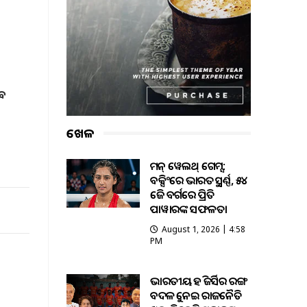
ବେ
ଖେଳ
କମନ୍ ୱେଲଥ୍ ଗେମ୍ସ:
ବକ୍ସିଂରେ ଭାରତକୁ ସ୍ବର୍ଣ୍ଣ, ୫୪
କେଜି ବର୍ଗରେ ପ୍ରିତି
ପାୱାରଙ୍କ ସଫଳତା
August 1, 2026 | 4:58
PM
ଭାରତୀୟ ହକି ଜର୍ସିର ରଙ୍ଗ
ବଦଳକୁ ନେଇ ରାଜନୈତିକ