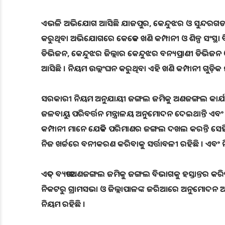
ଏଭଳି ଅଭିଯୋଗ ଆସିଛି ଯାଜପୁର, କେନ୍ଦୁଝର ଓ ସୁନ୍ଦରଗଡ ଜି
କରୁଥିବା ଅଭିଯୋଗରେ କେତେକ ଖଣି କମ୍ପାନୀ ଓ ଶିଳ୍ପ ସଂସ୍ଥା ବ
ଡିଭିଜନ, କେନ୍ଦୁଝର ଜିଲ୍ଲାର କେନ୍ଦୁଝର ବନ୍ୟପ୍ରାଣୀ ଡି
ଆସିଛି । ନିୟମ ଉଲ୍ଲଂଘନ କରୁଥିବା ଏହି ଖଣି କମ୍ପାନୀ ଗୁଡ଼ି
ସରକାରୀ ନିୟମ ଅନୁଯାୟୀ ଜଙ୍ଗଲ ଜମିକୁ ଅଣଜଙ୍ଗଲ କାର୍ଯ୍
ଜଳବାୟୁ ପରିବର୍ତ୍ତନ ମନ୍ତ୍ରାଳୟ ଅନୁମୋଦନ ଦେଇଥାନ୍ତି ଏବଂ 
କମ୍ପାନୀ ମାନେ ଯେତିକି ପରିମାଣର ଜଙ୍ଗଲ ଦଖଲ କରନ୍ତି ସେ
ନିଜ ଖର୍ଚ୍ଚରେ ବନୀକରଣ କରିବାକୁ ସର୍ତ୍ତାବଳୀ ରହିଛି । ଏବଂ 
ଏତଦ୍ ବ୍ୟତୀତ ଅଣଜଙ୍ଗଲ ଜମିକୁ ଜଙ୍ଗଲ ବିଭାଗକୁ ହସ୍ତାନ୍ତର କର
ନିକଟରୁ ଗ୍ରାମସଭା ଓ ଜିଲ୍ଲାପାଳଙ୍କ ଜରିଆରେ ଅନୁମୋଦନ
ନିୟମ ରହିଛି ।