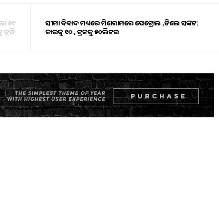
େଲା ୬୯
ସୀମା ବିବାଦ ମଧ୍ୟରେ ମିଜୋରାମରେ ପେଟ୍ରୋଲ ,ଡିଜେଲ ସଙ୍କଟ:
 ବୃଦ୍ଧି
କାରକୁ ୧୦ , ଟ୍ରକକୁ ୫୦ଲିଟର