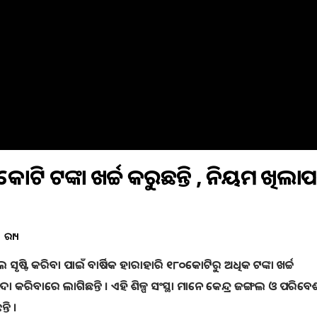
ୋଟି ଟଙ୍କା ଖର୍ଚ୍ଚ କରୁଛନ୍ତି , ନିୟମ ଖିଲାପ
ରାଜ୍ୟ
ୃଷ୍ଟି କରିବା ପାଇଁ ବାର୍ଷିକ ହାରାହାରି ୧୮୦କୋଟିରୁ ଅଧିକ ଟଙ୍କା ଖର୍ଚ୍ଚ
ା କରିବାରେ ଲାଗିଛନ୍ତି । ଏହି ଶିଳ୍ପ ସଂସ୍ଥା ମାନେ କେନ୍ଦ୍ର ଜଙ୍ଗଲ ଓ ପରିବେ
ି ।