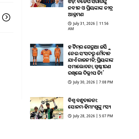
ଝଡ଼: ବିଜେପି ସରକାରଙ୍କୁ
ନବୀନ ଓ ପ୍ରିୟଙ୍କାଙ୍କ ତୀବ୍ର
ଆକ୍ରମଣ
July 31, 2026 | 11:56
AM
ହକି ଟିମ୍‌ର ଗେରୁଆ ଜର୍ସିକୁ
ନେଇ ସଂସଦରୁ ମୈଦାନ
ଯାଏଁ ରାଜନୀତି; ପ୍ରିୟଙ୍କାଙ୍କ
ସମାଲୋଚନା, ସ୍ପଷ୍ଟୀକରଣ
ରଖିଲେ ଦିଲ୍ଲୀପ ତିର୍କୀ
July 30, 2026 | 7:08 PM
ବିଶ୍ବ ବନ୍ଧୁକଚାଳନା:
ସୋନମ-ହିମାଂଶୁଙ୍କୁ କାଂସ୍ୟ
July 28, 2026 | 5:07 PM