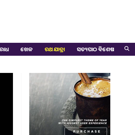
ରାଧ
ଖେଳ
ରଥ ଯାତ୍ରା
ସତ୍ୟପାଠ ବିଶେଷ