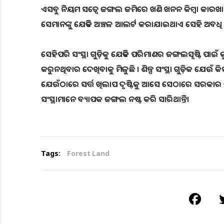
ଏସବୁ ନିୟମ ସତ୍ବେ ଜଙ୍ଗଲ ଜମିରେ ଖଣି ଖନନ କିମ୍ବା କାରଖାନା
ସେମାନଙ୍କୁ ଯେତିକି ଅଞ୍ଚଳ ଆଲର୍ଟ କରାଯାଇଥାଏ ସେହି ଅବଧି 
ସେହିପରି ସଂସ୍ଥା ଗୁଡ଼ିକୁ ଯେତିକି ପରିମାଣର ଜଙ୍ଗଲସୃଷ୍ଟି 
କରୁନଥିବାର ଦେଖିବାକୁ ମିଳୁଛି । ଶିଳ୍ପ ସଂସ୍ଥା ଗୁଡ଼ିକ ଯେଉଁ କ
ଯେଉଁଠାରେ ସର୍ତ୍ତ ଖିଲାପ ଦୃଷ୍ଟିକୁ ଆସେ ସେଠାରେ ସରକାର କାର୍ଯ୍
ସଂସ୍ଥାମାନେ ବ୍ୟାପକ ଜଙ୍ଗଲ ନଷ୍ଟ କରି ସାରିଥାନ୍ତି।
Tags:
Forest Land