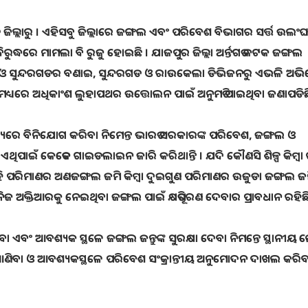
ଲ୍ଲାରୁ । ଏହିସବୁ ଜିଲ୍ଲାରେ ଜଙ୍ଗଲ ଏବଂ ପରିବେଶ ବିଭାଗର ସର୍ତ୍ତ ଉଲଂ
ିରୁଦ୍ଧରେ ମାମଲା ବି ରୁଜୁ ହୋଇଛି । ଯାଜପୁର ଜିଲ୍ଲା ଅର୍ନ୍ତଗତ କଟକ ଜଙ୍ଗଲ
ଭିଜନ ଓ ସୁନ୍ଦରଗଡର ବଣାଇ, ସୁନ୍ଦରଗଡ ଓ ରାଉକେଲା ଡିଭିଜନରୁ ଏଭଳି ଅ
କ ମଧ୍ୟରେ ଅଧିକାଂଶ ଲୁହାପଥର ଉତ୍ତୋଲନ ପାଇଁ ଅନୁମତି ପାଇଥିବା ଜଣାପଡିଛ
ୟରେ ବିନିଯୋଗ କରିବା ନିମେନ୍ତ ଭାରତ ସରକାରଙ୍କ ପରିବେଶ, ଜଙ୍ଗଲ ଓ
ଏଥିପାଇଁ କେତେକ ଗାଇଡଲାଇନ ଜାରି କରିଥାନ୍ତି । ଯଦି କୌଣସି ଶିଳ୍ପ କିମ୍ବା 
ହି ପରିମାଣର ଅଣଜଙ୍ଗଲ ଜମି କିମ୍ବା ଦୁଇଗୁଣ ପରିମାଣର ଉଜୁଡା ଜଙ୍ଗଲ 
ନିଜ ଅକ୍ତିଆରକୁ ନେଇଥିବା ଜଙ୍ଗଲ ପାଇଁ କ୍ଷତିପୂରଣ ଦେବାର ପ୍ରାବଧାନ ରହିଛି
ିବା ଏବଂ ଆବଶ୍ୟକ ସ୍ଥଳେ ଜଙ୍ଗଲ ଜନ୍ତୁଙ୍କ ସୁରକ୍ଷା ଦେବା ନିମନ୍ତେ ସ୍ଥାନୀୟ 
 ଆଣିବା ଓ ଆବଶ୍ୟକସ୍ଥଳେ ପରିବେଶ ସଂକ୍ରାନ୍ତୀୟ ଅନୁମୋଦନ ଦାଖଲ କରି