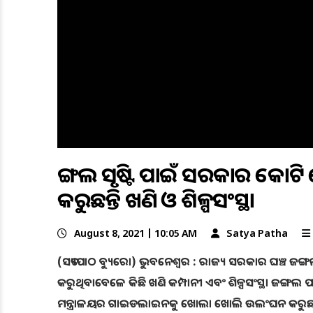
ଜଙ୍ଗଲ ସୃଷ୍ଟି ପାଇଁ ସରକାର କୋଟି କ
କରୁଛନ୍ତି ଖଣି ଓ ଶିଳ୍ପସଂସ୍ଥା
August 8, 2021 | 10:05 AM
Satya Patha
(ସତ୍ୟପାଠ ବ୍ୟୁରୋ) ଭୁବନେଶ୍ବର : ରାଜ୍ୟ ସରକାର ଘଞ୍ଚ ଜଙ୍ଗଲ ସ
କରୁଥିବାବେଳେ କିଛି ଖଣି କମ୍ପାନୀ ଏବଂ ଶିଳ୍ପସଂସ୍ଥା ଜଙ୍ଗଲ ପଦ
ମନ୍ତ୍ରାଳୟର ଗାଇଡଲାଇନକୁ ଖୋଲା ଖୋଲି ଉଲଂଘନ କରୁଛନ୍ତ