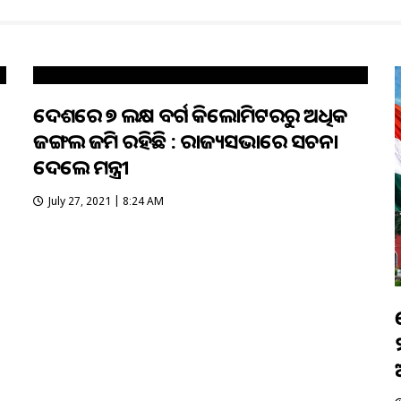
ଦେଶରେ ୭ ଲକ୍ଷ ବର୍ଗ କିଲୋମିଟରରୁ ଅଧିକ
ଜଙ୍ଗଲ ଜମି ରହିଛି : ରାଜ୍ୟସଭାରେ ସୂଚନା
ଦେଲେ ମନ୍ତ୍ରୀ
July 27, 2021 | 8:24 AM