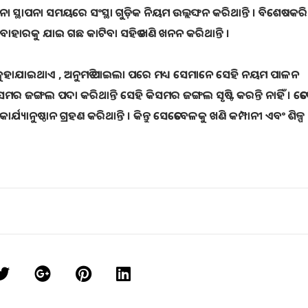
 ସ୍ଥାପନା ସମୟରେ ସଂସ୍ଥା ଗୁଡ଼ିକ ନିୟମ ଉଲ୍ଲଙ୍ଘନ କରିଥାନ୍ତି । ବିଶେଷକରି
ବାହାରକୁ ଯାଇ ଗଛ କାଟିବା ସହିତ ଖଣି ଖନନ କରିଥାନ୍ତି ।
ପାଇଁ କୁହାଯାଇଥାଏ , ଅନୁମତି ପାଇଲା ପରେ ମଧ୍ୟ ସେମାନେ ସେହି ନୟମ ପାଳନ
ିସମର ଜଙ୍ଗଲ ପଦା କରିଥାନ୍ତି ସେହି କିସମର ଜଙ୍ଗଲ ସୃଷ୍ଟି କରନ୍ତି ନାହିଁ । ତେ
ୟାନୁଷ୍ଠାନ ଗ୍ରହଣ କରିଥାନ୍ତି । କିନ୍ତୁ ସେତେବେଳକୁ ଖଣି କମ୍ପାନୀ ଏବଂ ଶିଳ୍ପ