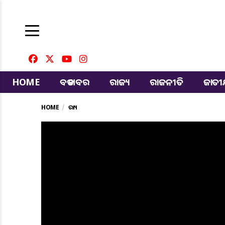
HOME
ବଡ ଖବର
ରାଜ୍ୟ
ରାଜନୀତି
ଜାତ
HOME
ରାଜ୍ୟ