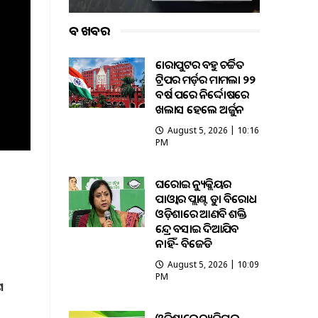
ବଡ ଖବର
କୋରାପୁଟର ବହୁ ଚର୍ଚ୍ଚିତ
ଟ୍ରିପର ମର୍ଡ଼ର ମାମଲା ୨୨
ବର୍ଷ ପରେ ନିର୍ଦ୍ଦୋଷରେ
ଖଲାସ ହେଲେ ଅର୍ଜୁନ
August 5, 2026 | 10:16
PM
ଘରୋଇ ନ୍ୟୁକ୍ଲିୟର
ପାଓ୍ବାର ପ୍ଲାଣ୍ଟକୁ କଡ଼ା ବିରୋଧ
ଓଡ଼ିଶାରେ ଆଣବିକ ଶକ୍ତି
କେନ୍ଦ୍ର ବସାଇ ଦିଆଯିବ
ନାହିଁ- ବିଜେଡି
August 5, 2026 | 10:09
PM
ଶ