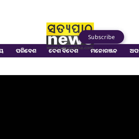
Subscribe
ୀୟ
ପରିବେଶ
ଦେଶ ବିଦେଶ
ମନୋରଞ୍ଜନ
ଅପ