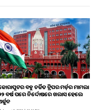
କୋରାପୁଟର ବହୁ ଚର୍ଚ୍ଚିତ ଟ୍ରିପର ମର୍ଡ଼ର ମାମଲା
୨୨ ବର୍ଷ ପରେ ନିର୍ଦ୍ଦୋଷରେ ଖଲାସ ହେଲେ
ଅର୍ଜୁନ