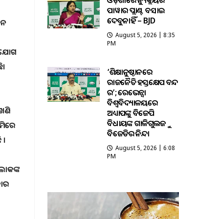
ଓଡ଼ିଶାରେ ନ୍ୟୁକ୍ଲିୟର
ପାୱାର ପ୍ଲାଣ୍ଟ ବସାଇ
ଦେବୁନାହିଁ – BJD
ଘନ
August 5, 2026 | 8:35
PM
ଭିଯୋଗ
ି।
‘ଶିକ୍ଷାନୁଷ୍ଠାନରେ
ରାଜନୈତିକ ହସ୍ତକ୍ଷେପ ବନ୍ଦ
କର’; ରେଭେନ୍ସା
ବିଶ୍ୱବିଦ୍ୟାଳୟରେ
ଖଣି
ଅଧ୍ୟାପକଙ୍କୁ ବିଜେପି
ବିଧାୟକଙ୍କ ଗାଳିଗୁଲଜକୁ
ଜମିରେ
ବିଜେଡିର ନିନ୍ଦା
 ।
August 5, 2026 | 6:08
PM
ଲୋକଙ୍କ
ବାର