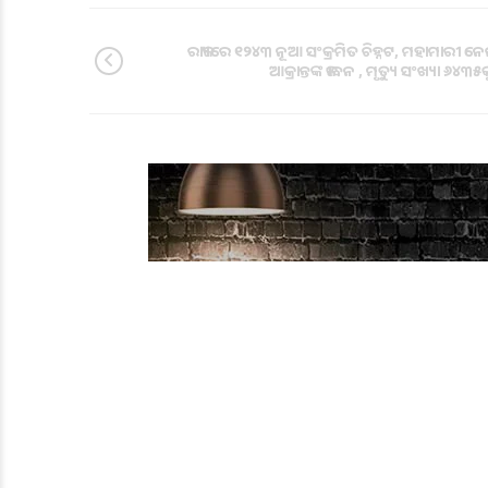
ରାଜ୍ୟରେ ୧୨୪୩ ନୂଆ ସଂକ୍ରମିତ ଚିହ୍ନଟ, ମହାମାରୀ ନ
ଆକ୍ରାନ୍ତଙ୍କ ଜୀବନ , ମୃତ୍ୟୁ ସଂଖ୍ୟା ୬୪୩୫କୁ