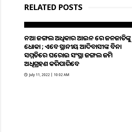
RELATED POSTS
ନୂଆ ଜଙ୍ଗଲ ଅଧିକାର ଆଇନ ରେ ଜନଜାତିଙ୍କୁ
ଧୋକା ; ଏବେ ସ୍ଥାନୀୟ ଆଦିବାସୀଙ୍କ ବିନା
ସମ୍ମତିରେ ଘରୋଇ ସଂସ୍ଥା ଜଙ୍ଗଲ ଜମି
ଅଧିଗ୍ରହଣ କରିପାରିବେ
July 11, 2022 | 10:02 AM