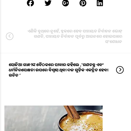
ଏଣିକି ବୁଥ୍‌ରେ ନୁହେଁ, ବ୍ଲକରେ ହେବ ପଞ୍ଚାୟତ ନିର୍ବାଚନ ଭୋଟ୍‌
ଗଣତି, ପଞ୍ଚାୟତ ନିର୍ବାଚନ ପୂର୍ବରୁ ଆଇନରେ ହୋଇପାରେ
ସଂଶୋଧନ
ସୋନିଆ ଗାନ୍ଧୀଙ୍କ ବୈଠକରେ ପାୱାର କହିଲେ ,’ଗଣତନ୍ତ୍ର ଏବଂ
ଧର୍ମନିରପେକ୍ଷତା ଉପରେ ବିଶ୍ୱାସ ଥିବା ଦଳ ଗୁଡ଼ିକ ଏକତ୍ରିତ ହେବା
ଉଚିତ ‘