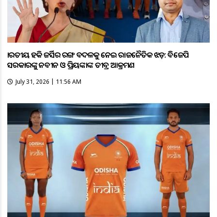
ଭାରତୀୟ ହକି ଜର୍ସିର ରଙ୍ଗ ବଦଳକୁ ନେଇ ରାଜନୈତିକ ଝଡ଼: ବିଜେପି
ସରକାରଙ୍କୁ ନବୀନ ଓ ପ୍ରିୟଙ୍କାଙ୍କ ତୀବ୍ର ଆକ୍ରମଣ
July 31, 2026 | 11:56 AM