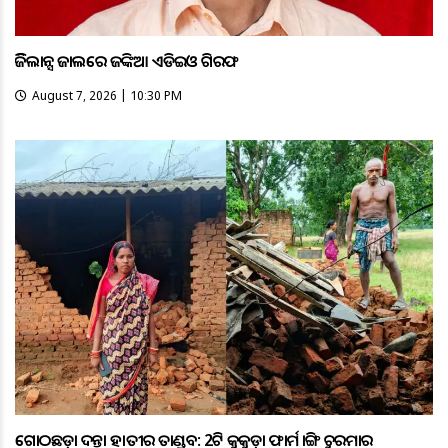
ଭିଜିଲାନ୍ସ ଜାଲରେ ଜଙ୍କିଆ ଏଡିଇଓ ଗିରଫ
August 7, 2026 | 10:30 PM
ଗୋଠଛଡ଼ା ଦନ୍ତା ହାତୀର ତାଣ୍ଡବ: 2ଟି କୁକୁଡ଼ା ଫାର୍ମ ଭାଙ୍ଗି ଚୁରମାର