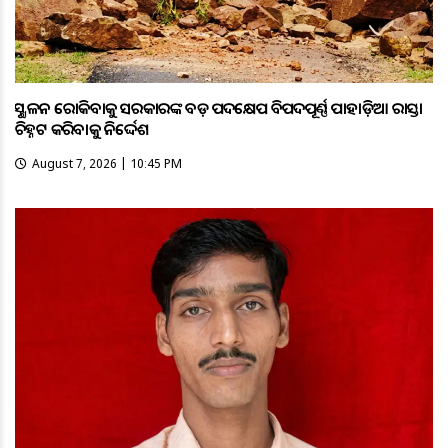
ଭୂସ୍ଖଳନ ରୋକିବାକୁ ସରକାରଙ୍କ ବଡ଼ ପଦକ୍ଷେପ ବିପଦପୂର୍ଣ୍ଣ ପାହାଡ଼ିଆ ରାସ୍ତା
ଚିହ୍ନଟ କରିବାକୁ ନିର୍ଦ୍ଦେଶ
August 7, 2026 | 10:45 PM