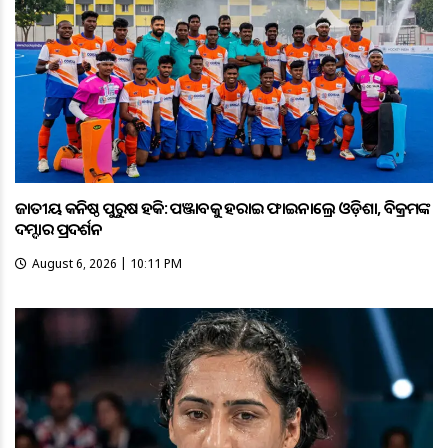
ଜାତୀୟ କନିଷ୍ଠ ପୁରୁଷ ହକି: ପଞ୍ଜାବକୁ ହରାଇ ଫାଇନାଲ୍ରେ ଓଡ଼ିଶା, ବିକ୍ରମଙ୍କ
ଦମ୍ଦାର ପ୍ରଦର୍ଶନ
August 6, 2026 | 10:11 PM