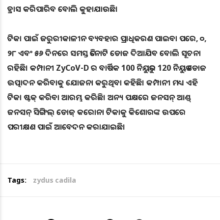
ହ୍ରାସ କରିପାରିବ ବୋଲି କୁହାଯାଉଛି।
ଟିକା ପାଇଁ ଜରୁରୀକାଳୀନ ବ୍ୟବହାର ପ୍ରାଧିକରଣ ପାଇବା ପରେ, ୦,
୨୮ ଏବଂ ୫୬ ଦିନରେ ସମସ୍ତ ତିନୋଟି ଡୋଜ ଦିଆଯିବ ବୋଲି ସୂଚନା
ରହିଛି। କମ୍ପାନୀ ZyCoV-D ର ବାର୍ଷିକ 100 ନିୟୁତରୁ 120 ନିୟୁତ ଡୋଜ
ଉତ୍ପାଦନ କରିବାକୁ ଯୋଜନା କରୁଥିବା କହିଛି। କମ୍ପାନୀ ମଧ୍ୟ ଏହି
ଟିକା ଷ୍ଟକ୍ କରିବା ଆରମ୍ଭ କରିଛି। ଅନ୍ୟ ପକ୍ଷରେ ଜନସନ୍‌ ଆଣ୍ଡ୍
ଜନସନ୍‌ ସିଙ୍ଗିଲ୍ ଡୋଜ୍ କରୋନା ଟିକାକୁ କିଶୋରଙ୍କ ଉପରେ
ପରୀକ୍ଷଣ ପାଇଁ ଆବେଦନ କରାଯାଇଛି।
Tags:
zydus cadila