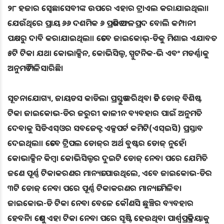
୨୮ ହଜାର ସ୍ୱେଛାସେବୀଙ୍କ ଉପରେ ଏହାର ଟ୍ରାଏଲ କରାଯାଇଥିଲା।
ଯେଉଁଥିରେ ପ୍ରାୟ ୬୬ ଦଶମିକ ୬ ପ୍ରତିଶତ ଫଳପ୍ରଦ ବୋଲି କମ୍ପାନୀ
ପକ୍ଷରୁ ଦାବି କରାଯାଇଥିଲା। ତେବେ ଜାଇକୋଭ୍-ଡିକୁ ମିଶାଇ ଏଯାବତ
୫ଟି ଟିକା ଯଥା କୋଭାକ୍ସିନ, କୋଭିସିଲ୍ଡ, ସ୍ପୁଟନିକ-ଭି ଏବଂ ମଡର୍ଣ୍ଣାକୁ
ଅନୁମତି ମିଳିସାରିଛି।
ସୂଚନାଯୋଗ୍ୟ, ଜାୟଡସ କାଡିଲା ପ୍ରସ୍ତୁତ କରିଥିବା ତିନି ଡୋଜ୍‌ ବିଶିଷ୍ଟ
ଟିକା ଜାଇକୋଭ-ଡିର ଜରୁରୀ କାଳୀନ ବ୍ୟବହାର ପାଇଁ ଅନୁମତି
ଦେବାକୁ ସିଡିଏସ୍‌ଓର ସବଜେକ୍ଟ ଏକ୍ସପର୍ଟ କମିଟି(ଏସ୍‌ଇସି) ପ୍ରସ୍ତାବ
ଦେଇଥିଲା। ତେବେ ଟ୍ରିପଲ ଡୋଜ୍‌ର ଅର୍ଥ ବୁଷ୍ଟର ଡୋଜ୍‌ ନୁହେଁ।
କୋଭାକ୍ସିନ କିମ୍ବା କୋଭିସିଲ୍ଡର ଦୁଇଟି ଡୋଜ୍‌ ନେବା ପରେ ଯେମିତି
ଜଣେ ପୂର୍ଣ୍ଣ ଟିକାକରଣର ମାନ୍ୟତା ପାଉଥିଲେ, ଏବେ ଜାଇକୋଭ-ଡିର
୩ଟି ଡୋଜ୍‌ ନେବା ପରେ ପୂର୍ଣ୍ଣ ଟିକାକରଣର ମାନ୍ୟତା ମିଳିବ।
ଜାଇକୋଭ-ଡି ଟିକା ନେବା ବେଳେ କୌଣସି ଛୁଞ୍ଚିର ବ୍ୟବହାର
ହେବନି। ତେଣୁ ଏହା ଟିକା ନେବା ପରେ ସୃଷ୍ଟି ହେଉଥିବା ପାର୍ଶ୍ୱପ୍ରତିକ୍ରିୟାକୁ