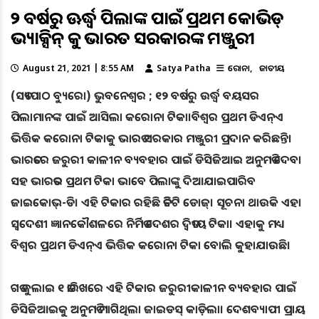
୧୨ ବର୍ଷରୁ ଊର୍ଦ୍ଧ୍ବ ପିଲାଙ୍କ ପାଇଁ ପ୍ରଥମ କୋଭିଡ୍
ଭ୍ୟାକ୍ସିନ୍ କୁ ଭାରତ ସରକାରଙ୍କ ମଞ୍ଜୁରୀ
August 21, 2021 | 8:55 AM
Satya Patha
କରୋନା
ଜାତୀୟ
(ସତ୍ୟପାଠ ବ୍ୟୁରୋ) ଭୁବନେଶ୍ବର ; ୧୨ ବର୍ଷରୁ ଉର୍ଦ୍ଧ୍ୱ ବୟସର
ପିଲାମାନଙ୍କ ପାଇଁ ଆସିଲା କରୋନା ଟିକା।ବିଶ୍ୱର ପ୍ରଥମ ଡିଏନ୍ଏ
ଭିତ୍ତିକ କରୋନା ଟିକାକୁ ଭାରତ ସରକାର ମଞ୍ଜୁରୀ ପ୍ରଦାନ କରିଛନ୍ତି।
ଭାରତରେ ଜରୁରୀ କାଳୀନ ବ୍ୟବହାର ପାଇଁ ଡିସିଜିଆଇ ଅନୁମତି ଦେବା
ସହ ଭାରତର ପ୍ରଥମ ଟିକା ଭାବେ ପିଲାଙ୍କୁ ଦିଆଯାଇପାରିବ
ଜାଇକୋଭ୍-ଡି। ଏହି ଟିକାର ରହିଛି ତିନିଟି ଡୋଜ୍। ସୂଚନା ଥାଉକି ଏହା
ସ୍ୱଦେଶୀ ଜ୍ଞାନକୌଶଳରେ ନିର୍ମିତ ଦେଶର ଦ୍ୱିତୀୟ ଟିକା। ଏହାକୁ ମଧ୍ୟ
ବିଶ୍ୱର ପ୍ରଥମ ଡିଏନ୍ଏ ଭିତ୍ତିକ କରୋନା ଟିକା ବୋଲି କୁହାଯାଉଛି।
ଗତ ଜୁଲାଇ ୧ ତାରିଖରେ ଏହି ଟିକାର ଜରୁରୀକାଳୀନ ବ୍ୟବହାର ପାଇଁ
ଡିସିଜିଆଇକୁ ଅନୁମତି ମାଗିଥିଲା ଜାଇଡସ୍ କାଡ଼ିଲା। ଦେଶବ୍ୟାପୀ ପ୍ରାୟ