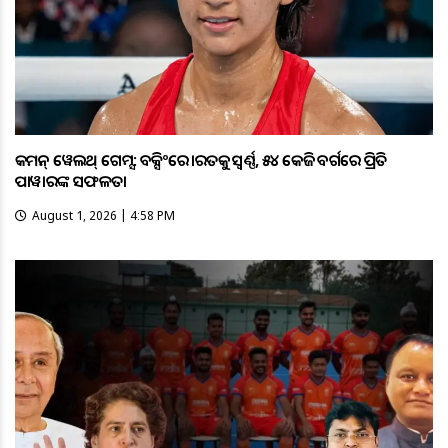
କମନ୍ ୱେଲଥ୍ ଗେମ୍ସ: ବକ୍ସିଂରେ ଭାରତକୁ ସ୍ବର୍ଣ୍ଣ, ୫୪ କେଜି ବର୍ଗରେ ପ୍ରିତି
ପାୱାରଙ୍କ ସଫଳତା
August 1, 2026 | 4:58 PM