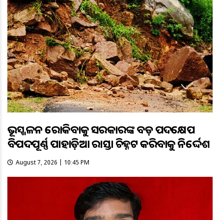
ଭୂସ୍ଖଳନ ରୋକିବାକୁ ସରକାରଙ୍କ ବଡ଼ ପଦକ୍ଷେପ
ବିପଦପୂର୍ଣ୍ଣ ପାହାଡ଼ିଆ ରାସ୍ତା ଚିହ୍ନଟ କରିବାକୁ ନିର୍ଦ୍ଦେଶ
August 7, 2026 | 10:45 PM