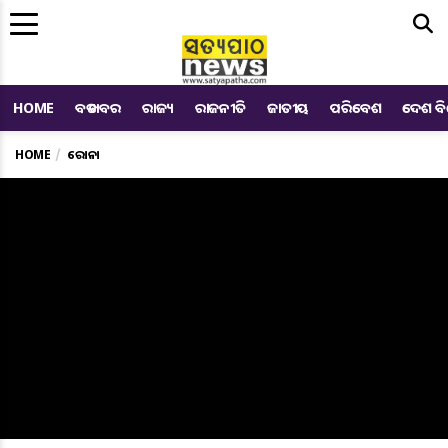
Me
HOME
ବଡ ଖବର
ରାଜ୍ୟ
ରାଜନୀତି
ଜାତୀୟ
ପରିବେଶ
ଦେଶ ବ
HOME
କରୋନା