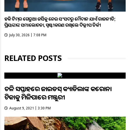
ହକି ଟିମ୍‌ର ଗେରୁଆ ଜର୍ସିକୁ ନେଇ ସଂସଦରୁ ମୈଦାନ ଯାଏଁ ରାଜନୀତି;
ପ୍ରିୟଙ୍କାଙ୍କ ସମାଲୋଚନା, ସ୍ପଷ୍ଟୀକରଣ ରଖିଲେ ଦିଲ୍ଲୀପ ତିର୍କୀ
July 30, 2026 | 7:08 PM
RELATED POSTS
ଚଳିତ ସପ୍ତାହରେ ଜାଇଡସ୍ କ୍ୟାଡିଲାଙ୍କ କରୋନା
ଟିକାକୁ ମିଳିପାରେ ମଞ୍ଜୁରୀ
August 9, 2021 | 3:30 PM