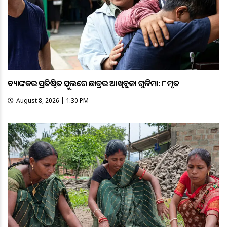
ବ୍ୟାଙ୍କକର ପ୍ରତିଷ୍ଠିତ ସ୍କୁଲରେ ଛାତ୍ରର ଆଖିବୁଜା ଗୁଳିମାଡ଼: ୮ ମୃତ
August 8, 2026 | 1:30 PM