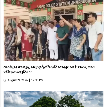
ଧର୍ମେନ୍ଦ୍ରଙ୍କ ଝାରସୁଗୁଡ଼ା ଗସ୍ତ ପୂର୍ବରୁ ବିଜେଡି-କଂଗ୍ରେସ କର୍ମୀ ଅଟକ, ଥାନା
ପରିସରରେ ପ୍ରତିବାଦ
August 9, 2026 | 12:35 PM