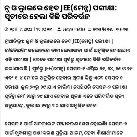
ଜୁନ ଓ ଜୁଲାଇରେ ହେବ JEE(ମେନ୍ସ) ପରୀକ୍ଷା:
ସୂଚୀରେ ହେଲା କିଛି ପରିବର୍ତ୍ତନ
April 7, 2022 | 10:02 AM
Satya Patha
ଦେଶ ବିଦେଶ
ବଡ ଖବର
ନୂଆଦିଲ୍ଲୀ: ଜୁନ ଓ ଜୁଲାଇରେ ହେବ JEE(ମେନ୍ସ) ପରୀକ୍ଷା |
ଇଞ୍ଜିନିୟରିଂ କଲେଜରେ ନାମ ଲେଖାଇବା ପାଇଁ ଅନୁଷ୍ଠିତ ହୋଇଥାଏ
ଏହି ପରୀକ୍ଷା | ତେବେ ପରୀକ୍ଷା ପୂର୍ବରୁ ସୂଚୀରେ କିଛି ପରିବର୍ତନ
କରାଯାଇଛି | ପୂର୍ବରୁ JEE(ମେନ୍ସ) ସେସନ-୧ ଏପ୍ରିଲ ୨୧, ୨୪, ୨୫ ଓ ୨୯
ଏବଂ ୧, ୪ ମେ’ରେ ଅନୁଷ୍ଠିତ ହେବାର ଥିଲା। କିନ୍ତୁ ଏବେ ସେସନ ୧
ପରୀକ୍ଷା ଜୁନ ୨୦ରୁ ୨୯ ଯାଏ ଚାଲିବ। ସେହିପରି ସେସନ-୨ ପରୀକ୍ଷା
ପୂର୍ବରୁ ମେ’ ୨୪ରୁ ୨୯ ଯାଏ ହେବାର ଥିଲା। ଏବେ ପରିବର୍ତ୍ତିତ ସୂଚୀ
ଅନୁଯାୟୀ, ଜୁଲାଇ ୨୧ରୁ ୩୦ ଯାଏ ଅନୁଷ୍ଠିତ ହେବ।
ସେସନ ୧ ପାଇଁ ଅନଲାଇନ ପଞ୍ଜୀକରଣ ଶେଷ ହୋଇଛି। ସେସନ-୨
ପାଇଁ ଖୁବଶୀଘ୍ର ପଞ୍ଜୀକରଣ ପ୍ରକ୍ରିୟା ଆରମ୍ଭ ହେବ। ଶିକ୍ଷାର୍ଥୀମାନେ