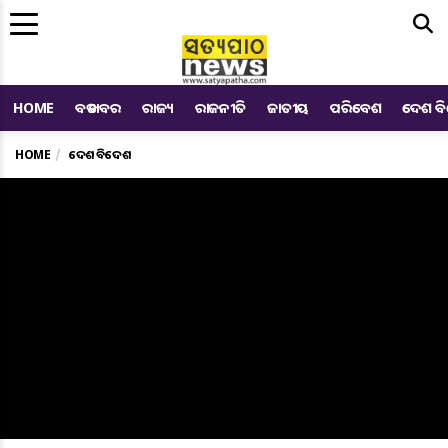
Me
HOME
ବଡ ଖବର
ରାଜ୍ୟ
ରାଜନୀତି
ଜାତୀୟ
ପରିବେଶ
ଦେଶ ବ
HOME
ଦେଶ ବିଦେଶ