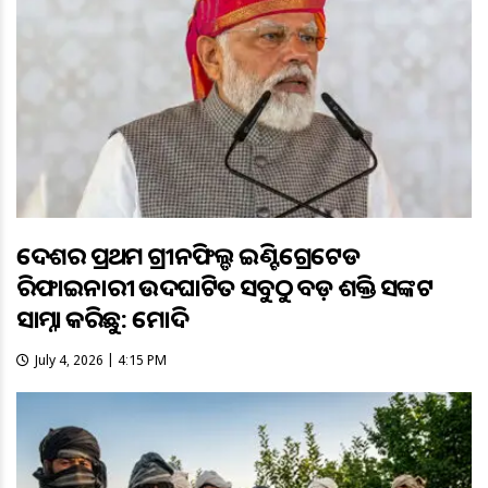
ଦେଶର ପ୍ରଥମ ଗ୍ରୀନଫିଲ୍ଡ ଇଣ୍ଟିଗ୍ରେଟେଡ
ରିଫାଇନାରୀ ଉଦଘାଟିତ ସବୁଠୁ ବଡ଼ ଶକ୍ତି ସଙ୍କଟ
ସାମ୍ନା କରିଛୁ: ମୋଦି
July 4, 2026 | 4:15 PM