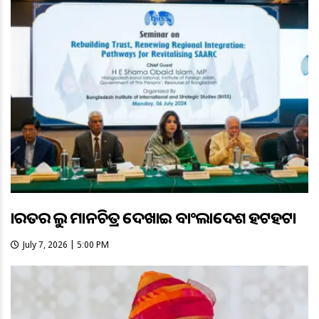
ଭାରତର ଭୁଲ ମାନଚିତ୍ର ଦେଖାଇ ବାଂଲାଦେଶ ହଟହଟା
July 7, 2026 | 5:00 PM