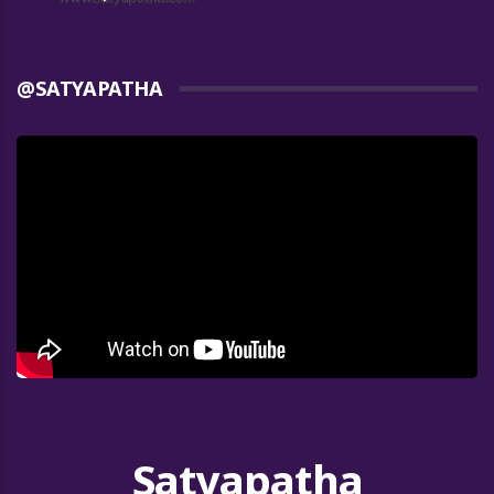
@SATYAPATHA
Satyapatha