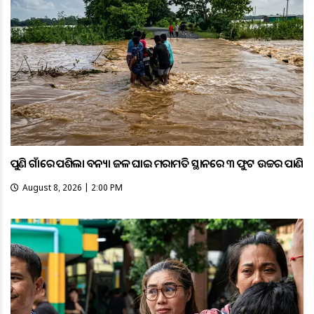
ପୁଣି ଗାଁରେ ପଶିଲା ବନ୍ୟା ଜଳ ଘାଇ ମରାମତି ସ୍ଥାନରେ ୩ ଫୁଟ ଉଚ୍ଚର ପାଣି
August 8, 2026 | 2:00 PM