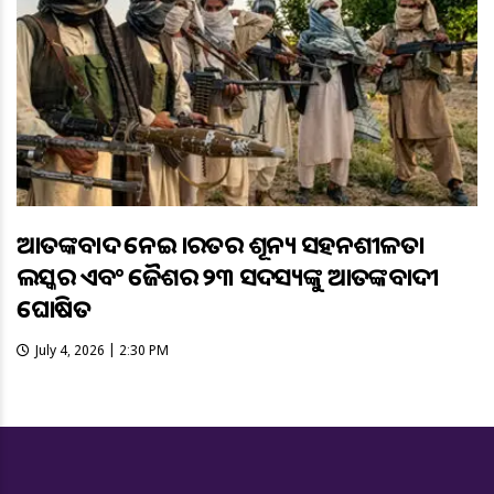
ଆତଙ୍କବାଦ ନେଇ ଭାରତର ଶୂନ୍ୟ ସହନଶୀଳତା
ଲସ୍କର ଏବଂ ଜୈଶର ୨୩ ସଦସ୍ୟଙ୍କୁ ଆତଙ୍କବାଦୀ
ଘୋଷିତ
July 4, 2026 | 2:30 PM