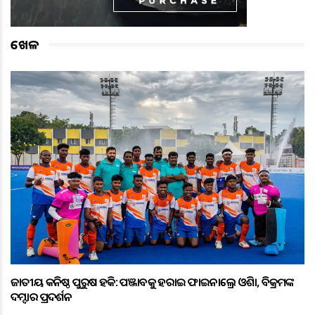
ଖେଳ
ଜାତୀୟ କନିଷ୍ଠ ପୁରୁଷ ହକି: ପଞ୍ଜାବକୁ ହରାଇ ଫାଇନାଲ୍ରେ ଓଡ଼ିଶା, ବିକ୍ରମଙ୍କ
ଦମ୍ଦାର ପ୍ରଦର୍ଶନ