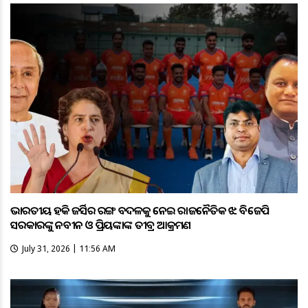
ଭାରତୀୟ ହକି ଜର୍ସିର ରଙ୍ଗ ବଦଳକୁ ନେଇ ରାଜନୈତିକ ଝଡ଼: ବିଜେପି
ସରକାରଙ୍କୁ ନବୀନ ଓ ପ୍ରିୟଙ୍କାଙ୍କ ତୀବ୍ର ଆକ୍ରମଣ
July 31, 2026 | 11:56 AM