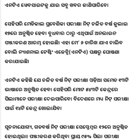
ଏନଟିଏ ୱେବସାଇଟକୁ ଯାଇ ସବୁ ଖବର ଜାଣିପାରିବେ।
ସେହିପରି ମେଡିକାଲ ପ୍ରବେଶିକା ପରୀକ୍ଷା ନିଟ୍‌ ଚଳିତ ବର୍ଷ ଜୁଲାଇ
୧୭ରେ ଅନୁଷ୍ଠିତ ହେବ। ବୁଧବାର ଠାରୁ ଏଥିପାଇଁ ଅନଲାଇନ
ପଞ୍ଜୀକରଣ ଆରମ୍ଭ ହୋଇଛି। ଏହା ମେ’ ୬ ତାରିଖ ଯାଏ ଚାଲିବ
ବୋଲି ନ୍ୟାଶନାଲ ଟେଷ୍ଟିଂ ଏଜେନ୍ସି(ଏନଟିଏ) ପକ୍ଷରୁ ଘୋଷଣା
କରାଯାଇଛି।
ଏନଟିଏ କହିଛି ଯେ ଚଳିତ ବର୍ଷ ନିଟ୍‌ ପରୀକ୍ଷା ଓଡ଼ିଆ ସମେତ ୧୩ଟି
ଭାଷାରେ ଅନୁଷ୍ଠିତ ହେବ। ସେହିପରି ମୋଟ ୫୪୩ଟି କେନ୍ଦ୍ରରେ
ପିଲାମାନେ ପରୀକ୍ଷା ଦେଇପାରିବେ। ବିଦେଶରେ ମଧ୍ୟ ନିଟ୍ ପରୀକ୍ଷା
ପାଇଁ ୧୪ଟି କେନ୍ଦ୍ର ଖୋଲାଯିବ।
ସୂଚନାଯୋଗ୍ୟ, ଗତବର୍ଷ ନିଟ୍‌ ପରୀକ୍ଷା ସେପ୍ଟେମ୍ବର ୧୨ରେ ଅନୁଷ୍ଠିତ
ହୋଇଥିଲା। ପଞ୍ଜୀକରଣ କରିଥିବା ପ୍ରାୟ ୯୫% ପିଲା ପରୀକ୍ଷା