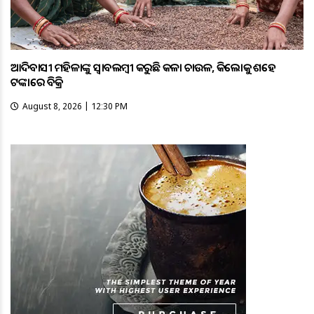
ଆଦିବାସୀ ମହିଳାଙ୍କୁ ସ୍ଵାବଲମ୍ଵୀ କରୁଛି କଳା ଚାଉଳ, କିଲୋକୁ ଶହେ
ଟଙ୍କାରେ ବିକ୍ରି
August 8, 2026 | 12:30 PM