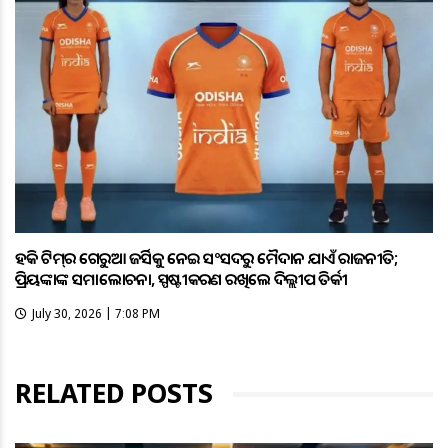
ହକି ଟିମ୍‌ର ଗେରୁଆ ଜର୍ସିକୁ ନେଇ ସଂସଦରୁ ମୈଦାନ ଯାଏଁ ରାଜନୀତି;
ପ୍ରିୟଙ୍କାଙ୍କ ସମାଲୋଚନା, ସ୍ପଷ୍ଟୀକରଣ ରଖିଲେ ଦିଲ୍ଲୀପ ତିର୍କୀ
July 30, 2026 | 7:08 PM
RELATED POSTS