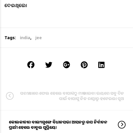
ଦେଇଥିଲେ।
Tags:
india
,
jee
ପରୀକ୍ଷାରେ ଫେଲ ହେଲେ ବାପାଙ୍କଠୁ ମାଡ ଖାଇବା ଭୟରେ ସବୁ ଦିନ
ପାଇଁ ବାପାଙ୍କୁ ନିଜ ରାସ୍ତାରୁ ହଟେଇଲା ପୁଅ
କୋଲକାତାର ବାଲ୍ୟଗୁଙ୍ଗେ ବିଧାନସଭା ଆସନରୁ ଉପ ନିର୍ବାଚନ
ପ୍ରାର୍ଥୀ ହେଲେ ବାବୁଲ ସୁପ୍ରିୟୋ