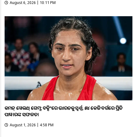
August 6, 2026 | 10:11 PM
କମନ୍ ୱେଲଥ୍ ଗେମ୍ସ: ବକ୍ସିଂରେ ଭାରତକୁ ସ୍ବର୍ଣ୍ଣ, ୫୪ କେଜି ବର୍ଗରେ ପ୍ରିତି
ପାୱାରଙ୍କ ସଫଳତା
August 1, 2026 | 4:58 PM