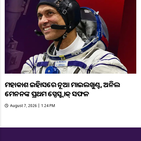
ମହାକାଶ ଇତିହାସରେ ନୂଆ ମାଇଲଖୁଣ୍ଟ, ଅନିଲ
ମେନନଙ୍କ ପ୍ରଥମ ସ୍ପେସ୍ୱ୍ୱାକ୍ ସଫଳ
August 7, 2026 | 1:24 PM