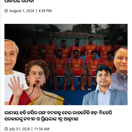
ପାୱାରଙ୍କ ସଫଳତା
August 1, 2026 | 4:58 PM
ଭାରତୀୟ ହକି ଜର୍ସିର ରଙ୍ଗ ବଦଳକୁ ନେଇ ରାଜନୈତିକ ଝଡ଼: ବିଜେପି
ସରକାରଙ୍କୁ ନବୀନ ଓ ପ୍ରିୟଙ୍କାଙ୍କ ତୀବ୍ର ଆକ୍ରମଣ
July 31, 2026 | 11:56 AM