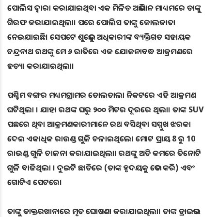
ପୋଲିସ ଦ୍ୱାରା କରାଯାଇଥିବା ଏକ ମିଳିତ ଅଭିଯାନ ମାଧ୍ୟମରେ ତାଙ୍କୁ
ଗିରଫ କରାଯାଇଥିଲା। ପରେ ପୋଲିସ ତାଙ୍କୁ କୋଲକାତା
ନେଇଯାଇଛି। ସେପଟେ ଶୁଭେନ୍ଦୁ ଅଧିକାରୀଙ୍କ ବ୍ୟକ୍ତିଗତ ସହାୟକ
ଚନ୍ଦ୍ରନାଥ ରଥଙ୍କୁ ମେ ୬ ରାତିରେ ଏକ ଯୋଜନାବଦ୍ଧ ଆକ୍ରମଣରେ
ହତ୍ୟା କରାଯାଇଥିଲା।
ପଶ୍ଚିମ ବଙ୍ଗର ମଧ୍ୟମଗ୍ରାମର ଡୋଲତାଲା ନିକଟରେ ଏହି ଆକ୍ରମଣ
ଘଟିଥିଲା । ଯାହା ରଥଙ୍କ ଘରୁ ୨୦୦ ମିଟର ଦୂରରେ ଥିଲା। ତାଙ୍କ SUV
ପଛରେ ଥିବା ଆକ୍ରମଣକାରୀମାନେ ରଥ ବସିଥିବା ସମ୍ମୁଖ ଝରକା
ଦେଇ ଏକାଧିକ ରାଉଣ୍ଡ ଗୁଳି ଚଳାଇଥିଲେ। ମୋଟ ପ୍ରାୟ 8 ରୁ 10
ରାଉଣ୍ଡ ଗୁଳି ଚାଳନା କରାଯାଇଥିଲା। ରଥଙ୍କୁ ଅତି କମରେ ତିନୋଟି
ଗୁଳି ବାଜିଥିଲା । ଦୁଇଟି ଛାତିରେ (ତାଙ୍କ ହୃଦୟକୁ ଭେଦ କରି) ଏବଂ
ଗୋଟିଏ ପେଟରେ।
ତାଙ୍କୁ ଡାକ୍ତରଖାନାରେ ମୃତ ଘୋଷଣା କରାଯାଇଥିଲା। ତାଙ୍କ ଡ୍ରାଇଭର