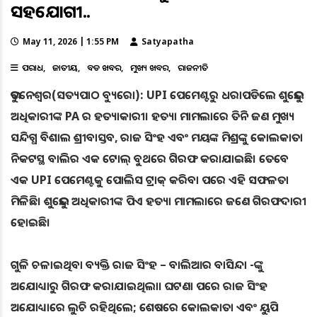
ସହଯୋଗୀ..
May 11, 2026 | 1:55 PM
Satyapatha
ଅପରାଧ
ଜାତୀୟ
ବଡ ଖବର
ମୁଖ୍ୟ ଖବର
ରାଜନୀତି
ଭୁବନେଶ୍ୱର(ସତ୍ୟପାଠ ବ୍ୟୁରୋ): UPI ପେମେଣ୍ଟରୁ ଧରାପଡିଲେ ଶୁଭେନ୍ଦୁ
ଅଧିକାରୀଙ୍କ PA ର ହତ୍ୟାକାରୀ। ହତ୍ୟା ମାମଲାରେ ତିନି ଜଣ ମୁଖ୍ୟ
ସନ୍ଦିଗ୍ଧ ବିଶାଲ ଶ୍ରୀବାସ୍ତବ, ରାଜ ସିଂହ ଏବଂ ମୟଙ୍କ ମିଶ୍ରଙ୍କୁ କୋଲକାତା
ନିକଟସ୍ଥ ବାଲିର ଏକ ଟୋଲ୍ ବୁଥରେ ଗିରଫ କରାଯାଇଛି। ତେବେ
ଏକ UPI ପେମେଣ୍ଟକୁ ପୋଲିସ ଟ୍ରାକ୍ କରିବା ପରେ ଏହି ସଫଳତା
ମିଳିଛି। ଶୁଭେନ୍ଦୁ ଅଧିକାରୀଙ୍କ ପିଏ ହତ୍ୟା ମାମଲାରେ ଜଣେ ଗିରଫଦାରୀ
ହୋଇଛି।
ଗୁଳି ଚଳାଇଥିବା ବ୍ୟକ୍ତି ରାଜ ସିଂହ – ବାଲିଆର ବାସିନ୍ଦା -ଙ୍କୁ
ଅଯୋଧ୍ୟାରୁ ଗିରଫ କରାଯାଇଥିଲା। ଘଟଣା ପରେ ରାଜ ସିଂହ
ଅଯୋଧ୍ୟାରେ ଲୁଚି ରହିଥିଲେ; ଶେଷରେ କୋଲକାତା ଏବଂ ୟୁପି