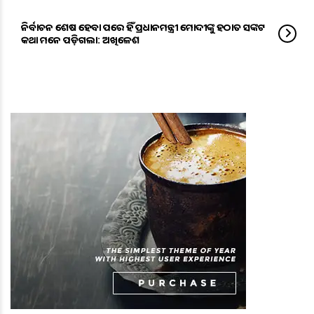
ନିର୍ବାଚନ ଶେଷ ହେବା ପରେ ହିଁ ପ୍ରଧାନମନ୍ତ୍ରୀ ମୋଦୀଙ୍କୁ ହଠାତ ସଙ୍କଟ
କଥା ମନେ ପଡ଼ିଗଲା: ଅଖିଳେଶ