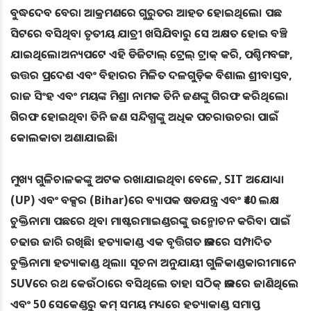
ବୁଦ୍ଧଦେବ ବେରା ଆକ୍ରମଣରେ ଗୁରୁତର ଆହତ ହୋଇଥିଲେ। ପଛ
ସିଟରେ ବସିଥିବା ତୃତୀୟ ଯାତ୍ରୀ ଖସିଯିବାରୁ ସେ ଅକ୍ଷତ ହୋଇ ବଞ୍ଚି
ଯାଇଥିଲେ।ଅନ୍ୟପଟେ ଏହି ଡିଜିଟାଲ୍ ଟ୍ରେଲ୍ ଟ୍ରାକ୍ କରି, ପଶ୍ଚିମବଙ୍ଗ,
ଉତ୍ତର ପ୍ରଦେଶ ଏବଂ ବିହାରର ମିଳିତ ଦଳଗୁଡ଼ିକ ବିଶାଲ ଶ୍ରୀବାସ୍ତବ,
ରାଜ ସିଂହ ଏବଂ ମୟଙ୍କ ମିଶ୍ରା ନାମକ ତିନି ଜଣଙ୍କୁ ଗିରଫ କରିଥିଲେ।
ଗିରଫ ହୋଇଥିବା ତିନି ଜଣ ସନ୍ଦିଗ୍ଧଙ୍କୁ ଅଧିକ ପଚରାଉଚରା ପାଇଁ
କୋଲକାତା ଅଣାଯାଇଛି।
ମୁଖ୍ୟ ଗୁଳିଚାଳକଙ୍କୁ ଅଟକ ରଖାଯାଇଥିବା ବେଳେ, SIT ଅଯୋଧ୍ୟା
(UP) ଏବଂ ବକ୍ସର (Bihar)ରେ ବ୍ୟାପକ ଷଡଯନ୍ତ୍ର ଏବଂ ₹40 ଲକ୍ଷ
ଚୁକ୍ତିନାମା ପଛରେ ଥିବା ମାଷ୍ଟରମାଇଣ୍ଡରଙ୍କୁ ଉନ୍ମୋଚନ କରିବା ପାଇଁ
ଚଢାଉ ଜାରି ରଖିଛି। ହତ୍ୟାକାଣ୍ଡ ଏକ ବୃତ୍ତିଗତ ଭାବରେ ସମ୍ପାଦିତ
ଚୁକ୍ତିନାମା ହତ୍ୟାକାଣ୍ଡ ଥିଲା। ସୂଚନା ଅନୁଯାୟୀ ଗୁଳିକାଣ୍ଡକାରୀମାନେ
SUVରେ ରଥ କେଉଁଠାରେ ବସିଥିଲେ ତାହା ସଠିକ୍ ଭାବରେ ଜାଣିଥିଲେ
ଏବଂ 50 ସେକେଣ୍ଡରୁ କମ୍ ସମୟ ମଧ୍ୟରେ ହତ୍ୟାକାଣ୍ଡ ସମାପ୍ତ