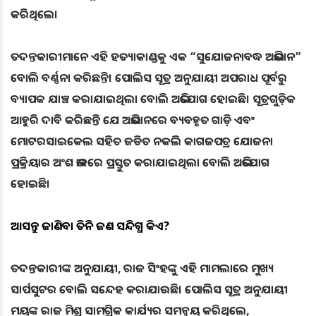
କରିଥିଲେ।
ତଦନ୍ତକାରୀମାନେ ଏହି ହତ୍ୟାକାଣ୍ଡକୁ ଏକ “ସୁଯୋଜନାବଦ୍ଧ ଅଭିଯାନ”
ବୋଲି ବର୍ଣ୍ଣନା କରିଛନ୍ତି। ପୋଲିସ ସୂତ୍ର ଅନୁଯାୟୀ ଅପରାଧ ପୂର୍ବରୁ
ବ୍ୟାପକ ଯାଞ୍ଚ କରାଯାଇଥିଲା ବୋଲି ଅଭିଯୋଗ ହୋଇଛି। ସୂତ୍ରଗୁଡ଼ିକ
ଆହୁରି ଦାବି କରିଛନ୍ତି ଯେ ଅଭିଯାନରେ ବ୍ୟବହୃତ ଗାଡ଼ି ଏବଂ
ମୋଟରସାଇକେଲ ସହିତ ଜଡିତ ନକଲି କାଗଜପତ୍ର ଯୋଜନା
ପ୍ରକ୍ରିୟାର ଅଂଶ ଭାବରେ ପ୍ରସ୍ତୁତ କରାଯାଇଥିଲା ବୋଲି ଅଭିଯୋଗ
ହୋଇଛି।
ଆସନ୍ତୁ ଜାଣିବା ତିନି ଜଣ ସନ୍ଦିଗ୍ଧ କିଏ?
ତଦନ୍ତକାରୀଙ୍କ ଅନୁଯାୟୀ, ରାଜ ସିଂହଙ୍କୁ ଏହି ମାମଲାରେ ମୁଖ୍ୟ
ସାର୍ପସୁଟର ବୋଲି ସନ୍ଦେହ କରାଯାଉଛି। ପୋଲିସ ସୂତ୍ର ଅନୁଯାୟୀ
ମୟଙ୍କ ରାଜ ମିଶ୍ର ସାମଗ୍ରିକ କାର୍ଯ୍ୟର ସମନ୍ୱୟ କରିଥିଲେ,