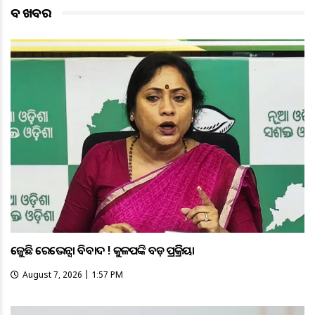
ବଡ ଖବର
ତେଜୁଛି ରେଭେନ୍ସା ବିବାଦ ! କୁଳପତିଙ୍କ ବଡ଼ ପ୍ରତିକ୍ରିୟା
August 7, 2026 | 1:57 PM