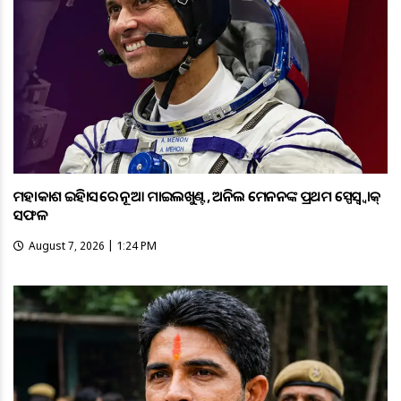
ମହାକାଶ ଇତିହାସରେ ନୂଆ ମାଇଲଖୁଣ୍ଟ, ଅନିଲ ମେନନଙ୍କ ପ୍ରଥମ ସ୍ପେସ୍ୱ୍ୱାକ୍
ସଫଳ
August 7, 2026 | 1:24 PM