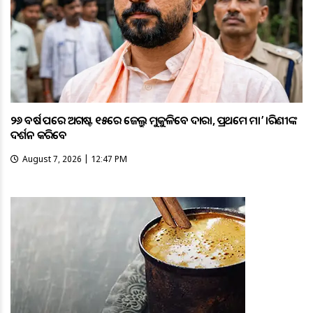
୨୬ ବର୍ଷ ପରେ ଅଗଷ୍ଟ ୧୫ରେ ଜେଲ୍ରୁ ମୁକୁଳିବେ ଦାରା, ପ୍ରଥମେ ମା’ ତାରିଣୀଙ୍କ
ଦର୍ଶନ କରିବେ
August 7, 2026 | 12:47 PM