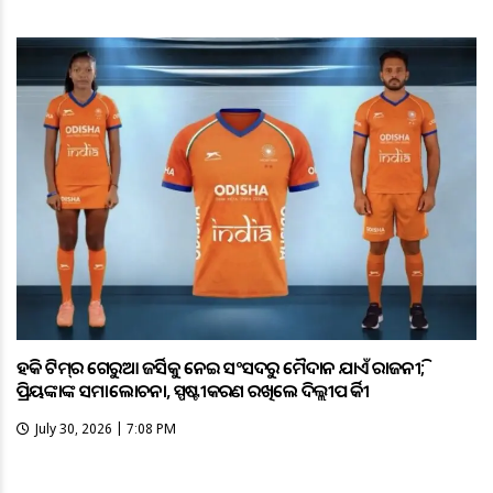
ହକି ଟିମ୍‌ର ଗେରୁଆ ଜର୍ସିକୁ ନେଇ ସଂସଦରୁ ମୈଦାନ ଯାଏଁ ରାଜନୀତି;
ପ୍ରିୟଙ୍କାଙ୍କ ସମାଲୋଚନା, ସ୍ପଷ୍ଟୀକରଣ ରଖିଲେ ଦିଲ୍ଲୀପ ତିର୍କୀ
July 30, 2026 | 7:08 PM