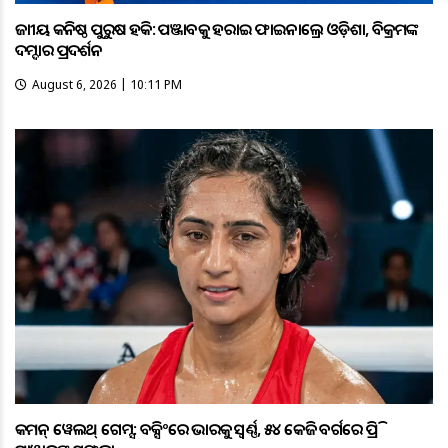
ଜାତୀୟ କନିଷ୍ଠ ପୁରୁଷ ହକି: ପଞ୍ଜାବକୁ ହରାଇ ଫାଇନାଲ୍ରେ ଓଡ଼ିଶା, ବିକ୍ରମଙ୍କ
ଦମ୍ଦାର ପ୍ରଦର୍ଶନ
August 6, 2026 | 10:11 PM
କମନ୍ ୱେଲଥ୍ ଗେମ୍ସ: ବକ୍ସିଂରେ ଭାରତକୁ ସ୍ବର୍ଣ୍ଣ, ୫୪ କେଜି ବର୍ଗରେ ପ୍ରିତି