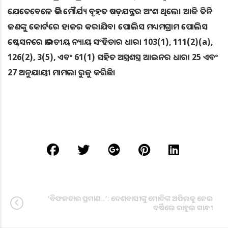
ଯେତେବେଳେ ଭିକି ମୌର୍ଯ୍ୟ ବୃହତ ଷଡ଼ଯନ୍ତ୍ରର ଅଂଶ ଥିଲେ। ଆଜି ତିନି
ଜଣଙ୍କୁ କୋର୍ଟରେ ହାଜର କରାଯିବ। ପୋଲିସ ମଧ୍ୟମଗ୍ରାମ ପୋଲିସ
ଷ୍ଟେସନରେ ଭାରତୀୟ ନ୍ୟାୟ ସଂହିତାର ଧାରା 103(1), 111(2)(a),
126(2), 3(5), ଏବଂ 61(1) ସହିତ ଅସ୍ତ୍ରଶସ୍ତ୍ର ଆଇନର ଧାରା 25 ଏବଂ
27 ଅନୁଯାୟୀ ମାମଲା ରୁଜୁ କରିଛି।
‘ବିଫଳତାର ପ୍ରମାଣ..’: ଦେଶବାସୀଙ୍କୁ ମୋଦିଙ୍କ ଅପିଲକୁ ନେଇ
ବର୍ଷିଲେ ରାହୁଲ ଗାନ୍ଧୀ