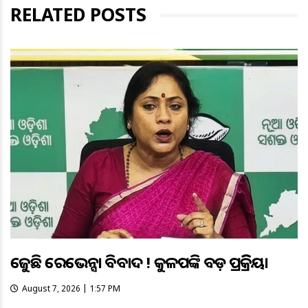
RELATED POSTS
ତେଜୁଛି ରେଭେନ୍ସା ବିବାଦ ! କୁଳପତିଙ୍କ ବଡ଼ ପ୍ରତିକ୍ରିୟା
August 7, 2026 | 1:57 PM