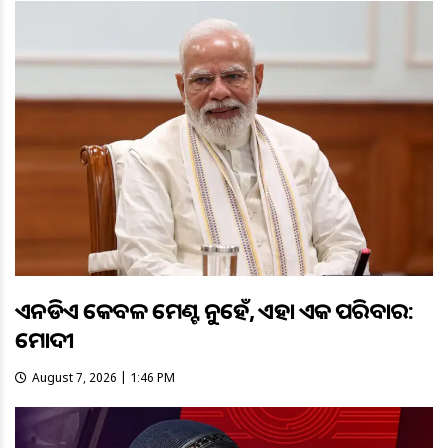
ଏନଡିଏ କେବଳ ମେଣ୍ଟ ନୁହେଁ, ଏହା ଏକ ପରିବାର:
ମୋଦୀ
August 7, 2026 | 1:46 PM