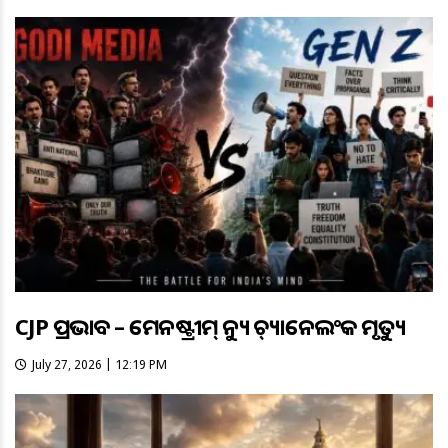
CJP ପ୍ରଭାବ – ମେନଷ୍ଟ୍ରୀମ୍ ନ୍ୟୁଜ୍ ଚ୍ୟାନେଲଂକ ମୃତ୍ୟୁ
July 27, 2026 | 12:19 PM