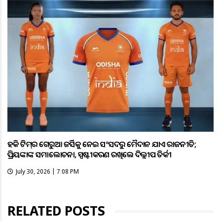
ହକି ଟିମ୍‌ର ଗେରୁଆ ଜର୍ସିକୁ ନେଇ ସଂସଦରୁ ମୈଦାନ ଯାଏଁ ରାଜନୀତି;
ପ୍ରିୟଙ୍କାଙ୍କ ସମାଲୋଚନା, ସ୍ପଷ୍ଟୀକରଣ ରଖିଲେ ଦିଲ୍ଲୀପ ତିର୍କୀ
July 30, 2026 | 7:08 PM
RELATED POSTS