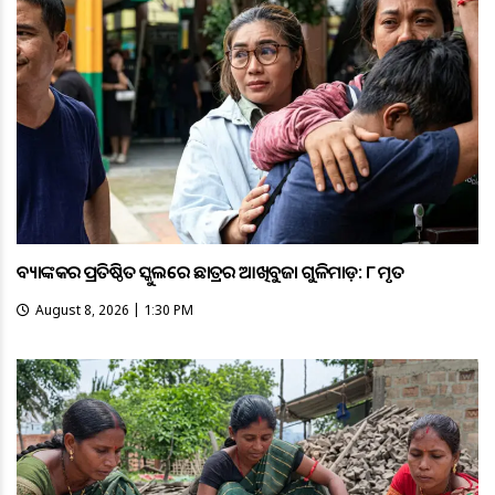
ବ୍ୟାଙ୍କକର ପ୍ରତିଷ୍ଠିତ ସ୍କୁଲରେ ଛାତ୍ରର ଆଖିବୁଜା ଗୁଳିମାଡ଼: ୮ ମୃତ
August 8, 2026 | 1:30 PM