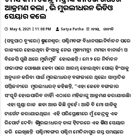
ଆକ୍ରମଣ କଲା , ଭି ମୁରଲୀଧରନ ଭିଡିଓ
ସେୟାର କଲେ
May 6, 2021 | 11:08 PM
Satya Patha
ଜାତୀୟ
ରାଜନୀତି
(ସତ୍ଯପାଠ ବ୍ୟୁରୋ) ଭୁବନେଶ୍ୱର: ପଶ୍ଚିମବଙ୍ଗ ବିଧାନସଭା ନିର୍ବାଚନ ପରେ
ରାଜ୍ୟରେ ହୋଇଥିବା ହିଂସାକୁ ନେଇ ମୁଖ୍ୟମନ୍ତ୍ରୀ ମମତା ବାନାର୍ଜୀ ଓ
ବିଜେପି ପୁଣି ଥରେ ମୁହାଁମୁହିଁ ହୋଇଛନ୍ତି । ମେ ୨ ରେ ନିର୍ବାଚନ
ଫଳାଫଳ ଘୋଷଣା ହେବା ପରେ ଆରମ୍ଭ ହୋଇଥିବା ପୋଲ୍ ହିଂସାକୁ
ଅନୁଧ୍ୟାନ କରିବା ପାଇଁ ମୁରଲୀଧରନ୍ ବଙ୍ଗଳାରେ ଥିଲେ। ସାମ୍ବାଦିକ
ସମ୍ମିଳନୀରେ ମୁରଲୀଧରନ୍ କହିଛନ୍ତି, “ଏହା କେବେ ବଙ୍ଗଳାର
ସଂସ୍କୃତି ହୋଇପାରିବ ନାହିଁ। ଏଠାରେ ମହିଳାଙ୍କୁ ଆକ୍ରମଣ କରାଯାଉଛି।
ଏହା ଗୁଣ୍ଡା ରାଜ ଛଡା ଆଉ କିଛି ନୁହେଁ । ଆଜି ବି ମୋ ଗାଡିକୁ
ଟାର୍ଗେଟ କରାଯାଇଥିଲା। ଏହି ପରିପ୍ରେକ୍ଷୀରେ ମୁଁ କେନ୍ଦ୍ରକୁ ଏକ
ରିପୋର୍ଟ ଦେବି। ଭି ମୁରଲୀଧରନ୍ ତାଙ୍କ ଟ୍ୱିଟରରେ ଏକ ଭିଡିଓ ସେୟାର
କରି ଲେଖିଛନ୍ତି ପଶ୍ଚିମବଙ୍ଗର ପଶ୍ଚିମ ମେଦିନାପୁର ଗସ୍ତ ସମୟରେ