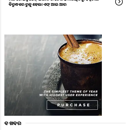
ବିରୁଦ୍ଧରେ ରୁଜୁ ହେଲା ଏଫ୍ ଆଇ ଆର
ବଡ ଖବର