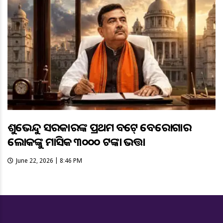
ଶୁଭେନ୍ଦୁ ସରକାରଙ୍କ ପ୍ରଥମ ବଜେଟ୍ ବେରୋଜଗାର
ଲୋକଙ୍କୁ ମାସିକ ୩୦୦୦ ଟଙ୍କା ଭତ୍ତା
June 22, 2026 | 8:46 PM