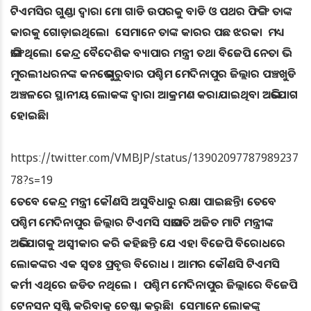
ଟିଏମସିର ଗୁଣ୍ଡା ଦ୍ବାରା ମୋ ଗାଡି ଉପରକୁ ବାଡି ଓ ପଥର ଫିଙ୍ଗି ତାଙ୍କ
କାରକୁ ଗୋଡ଼ାଇଥିଲେ। ସେମାନେ ତାଙ୍କ କାରର ପଛ ଝରକା ମଧ୍ୟ
ଭାଙ୍ଗିଥିଲେ। କେନ୍ଦ୍ର ବୈଦେଶିକ ବ୍ୟାପାର ମନ୍ତ୍ରୀ ତଥା ବିଜେପି ନେତା ଭି
ମୁରଲୀଧରନଙ୍କ କନଭେ ଗୁରୁବାର ପଶ୍ଚିମ ମେଦିନାପୁର ଜିଲ୍ଲାର ପଞ୍ଚଖୁଡି
ଅଞ୍ଚଳରେ ସ୍ଥାନୀୟ ଲୋକଙ୍କ ଦ୍ବାରା ଆକ୍ରମଣ କରାଯାଇଥିବା ଅଭିଯୋଗ
ହୋଇଛି।
https://twitter.com/VMBJP/status/13902097787989237
78?s=19
ତେବେ କେନ୍ଦ୍ର ମନ୍ତ୍ରୀ କୌଣସି ଅସୁବିଧାରୁ ରକ୍ଷା ପାଇଛନ୍ତି। ତେବେ
ପଶ୍ଚିମ ମେଦିନାପୁର ଜିଲ୍ଲାର ଟିଏମସି ସଭାପତି ଅଜିତ ମାଟି ମନ୍ତ୍ରୀଙ୍କ
ଅଭିଯୋଗକୁ ଅସ୍ୱୀକାର କରି କହିଛନ୍ତି ଯେ ଏହା ବିଜେପି ବିରୋଧରେ
ଲୋକଙ୍କର ଏକ ସ୍ୱତଃ ପ୍ରବୃତ୍ତ ବିରୋଧ । ଆମର କୌଣସି ଟିଏମସି
କର୍ମୀ ଏଥିରେ ଜଡିତ ନଥିଲେ । ପଶ୍ଚିମ ମେଦିନାପୁର ଜିଲ୍ଲାରେ ବିଜେପି
ଟେନସନ ସୃଷ୍ଟି କରିବାକୁ ଚେଷ୍ଟା କରୁଛି। ସେମାନେ ଲୋକଙ୍କୁ