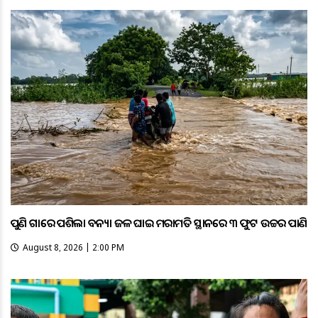
ପୁଣି ଗାଁରେ ପଶିଲା ବନ୍ୟା ଜଳ ଘାଇ ମରାମତି ସ୍ଥାନରେ ୩ ଫୁଟ ଉଚ୍ଚର ପାଣି
August 8, 2026 | 2:00 PM