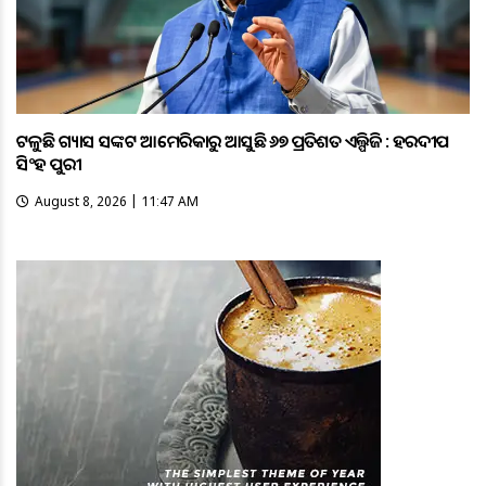
ଟଳୁଛି ଗ୍ୟାସ ସଙ୍କଟ ଆମେରିକାରୁ ଆସୁଛି ୬୭ ପ୍ରତିଶତ ଏଲ୍ପିଜି : ହରଦୀପ
ସିଂହ ପୁରୀ
August 8, 2026 | 11:47 AM