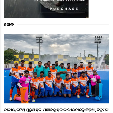
ଖେଳ
ଜାତୀୟ କନିଷ୍ଠ ପୁରୁଷ ହକି: ପଞ୍ଜାବକୁ ହରାଇ ଫାଇନାଲ୍ରେ ଓଡ଼ିଶା, ବିକ୍ରମଙ୍କ