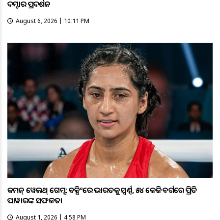
ଦମ୍ଦାର ପ୍ରଦର୍ଶନ
August 6, 2026 | 10:11 PM
କମନ୍ ୱେଲଥ୍ ଗେମ୍ସ: ବକ୍ସିଂରେ ଭାରତକୁ ସ୍ବର୍ଣ୍ଣ, ୫୪ କେଜି ବର୍ଗରେ ପ୍ରିତି
ପାୱାରଙ୍କ ସଫଳତା
August 1, 2026 | 4:58 PM