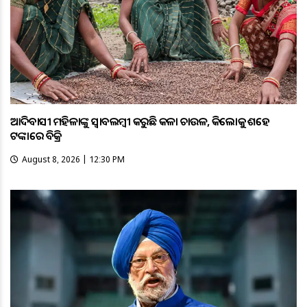
ଆଦିବାସୀ ମହିଳାଙ୍କୁ ସ୍ଵାବଲମ୍ଵୀ କରୁଛି କଳା ଚାଉଳ, କିଲୋକୁ ଶହେ
ଟଙ୍କାରେ ବିକ୍ରି
August 8, 2026 | 12:30 PM