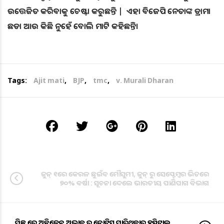
ଉତ୍ତେଜିତ କରିବାକୁ ଚେଷ୍ଟା କରୁଛନ୍ତି | ଏହା ବିଜେପି ନେତାଙ୍କ ଡ୍ରାମା
ଛଡା ଆଉ କିଛି ନୁହେଁ ବୋଲି ମାଟି କହିଛନ୍ତି।
Tags:
Ajit mati
,
BJP
,
tmc
,
v. Murali Dharan
ଜୁନ୍ ୧ରେ କେରଳ ଛୁଇଁବ ମୌସୁମୀ, ଜୁନ୍ ରୁ ସେପ୍ଟେମ୍ବର ଭିତରେ
୭୦% ବର୍ଷା : ସୂଚନା ଦେଲେ ଭାରତୀୟ ପାଣିପାଗ ବିଭାଗ
ମିଛ ରେ ଅକ୍ସିଜେନ୍ ଅଭାବ ର ନୋଟିସ ମାରିଥିବାରୁ ହସ୍ପିଟାଲ