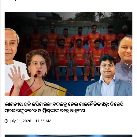
ଭାରତୀୟ ହକି ଜର୍ସିର ରଙ୍ଗ ବଦଳକୁ ନେଇ ରାଜନୈତିକ ଝଡ଼: ବିଜେପି
ସରକାରଙ୍କୁ ନବୀନ ଓ ପ୍ରିୟଙ୍କାଙ୍କ ତୀବ୍ର ଆକ୍ରମଣ
July 31, 2026 | 11:56 AM