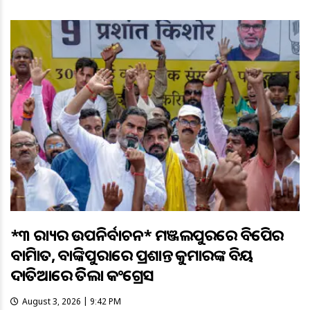
*୩ ରାଜ୍ୟର ଉପନିର୍ବାଚନ* ମଞ୍ଜଲପୁରରେ ବିଜେପିର
ବାଜିମାତ, ବାଙ୍କିପୁରାରେ ପ୍ରଶାନ୍ତ କୁମାରଙ୍କ ବିଜୟ
ଦାତିଆରେ ଜିତିଲା କଂଗ୍ରେସ
August 3, 2026 | 9:42 PM