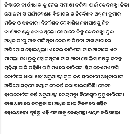
ଜିଲ୍ଲାରେ କାର୍ଯ୍ୟଧାରାକୁ ନେଇ ସମୀକ୍ଷା କରିବା ପାଇଁ କେନ୍ଦ୍ରମନ୍ତ୍ରୀ ଜିଲ୍ଲା
ଯୋଜନା ଓ ପର୍ଯ୍ୟବେକ୍ଷଣ ବିଭାଗର ଉପ ନିର୍ଦ୍ଦେଶକ ଅଶ୍ଵନୀ କୁମାର
ମଲ୍ଲିକ ଓ ସହକାରୀ ନିର୍ଦ୍ଦେଶକ ଦେବାଶିଷ ମହାପାତ୍ରଙ୍କୁ ନିଜ
କାର୍ଯ୍ୟାଳୟକୁ ଡକାଇଥିଲେ। ସେଠାରେ କିନ୍ତୁ କେନ୍ଦ୍ରମନ୍ତ୍ରୀ ଦୁଇ
ଅଧିକାରୀଙ୍କୁ ମାଡ଼ ମାରିଥିବା ନେଇ ବାରିପଦା ଟାଉନ ଥାନାରେ
ଅଭିଯୋଗ ହୋଇଥିଲା। ଏନେଇ ବାରିପଦା ଟାଉନ ଥାନାରେ ଏକ
ମାମଲା ମଧ୍ୟ ରୁଜୁ ହୋଇଥିଲା। ଟାଉନ ଥାନା ପୋଲିସ ପକ୍ଷରୁ ତଦନ୍ତ
ପ୍ରକ୍ରିୟା ଜାରି ରହିଛି। ଇତି ମଧ୍ୟରେ ବାରିପଦା ସ୍ଥିତ ଜେଏମଏଫସି
କୋର୍ଟରେ ଧାରା ୧୬୪ ଅନୁଯାୟୀ ଦୁଇ ଜଣ ସରକାରୀ ଅଧିକାରୀଙ୍କ
ଅଭିଯୋଗକ୍ରମେ ବୟାନ ରେକର୍ଡ କରାଯାଇସାରିଛି। ତେବେ
ହାଇକୋର୍ଟଙ୍କ ସର୍ତ୍ତ ଅନୁଯାୟୀ କେନ୍ଦ୍ରମନ୍ତ୍ରୀ ବିଶେଶ୍ୱର ଟୁଡୁ ବାରିପଦା
ଟାଉନ ଥାନାରେ ତଦନ୍ତକାରୀ ଅଧିକାରୀଙ୍କ ନିକଟରେ ଉପସ୍ଥିତ
ହୋଇଥିଲେ। ପୂର୍ବରୁ ଏହି ଘଟଣାକୁ କେନ୍ଦ୍ରମନ୍ତ୍ରୀ ଖଣ୍ଡନ କରିଥଲେ।