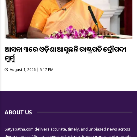
ଆସନ୍ତା ୩ରେ ଓଡ଼ିଶା ଆସୁଛନ୍ତି ରାଷ୍ଟ୍ରପତି ଦ୍ରୌପଦୀ
ମୁର୍ମୁ
August 1, 2026 | 5:17 PM
ABOUT US
Satyapatha.com delivers accurate, timely, and unbiased news across
diverse topics. We are committed to truth, transparency, and integrity,