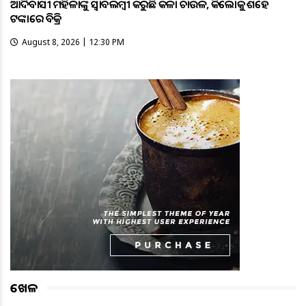
ଆଦିବାସୀ ମହିଳାଙ୍କୁ ସ୍ଵାବଲମ୍ଵୀ କରୁଛି କଳା ଚାଉଳ, କିଲୋକୁ ଶହେ
ଟଙ୍କାରେ ବିକ୍ରି
August 8, 2026 | 12:30 PM
ଖେଳ