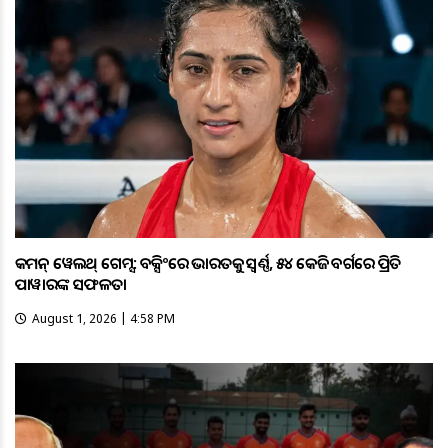
କମନ୍ ୱେଲଥ୍ ଗେମ୍ସ: ବକ୍ସିଂରେ ଭାରତକୁ ସ୍ବର୍ଣ୍ଣ, ୫୪ କେଜି ବର୍ଗରେ ପ୍ରିତି
ପାୱାରଙ୍କ ସଫଳତା
August 1, 2026 | 4:58 PM