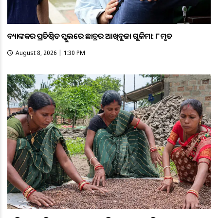
ବ୍ୟାଙ୍କକର ପ୍ରତିଷ୍ଠିତ ସ୍କୁଲରେ ଛାତ୍ରର ଆଖିବୁଜା ଗୁଳିମାଡ଼: ୮ ମୃତ
August 8, 2026 | 1:30 PM