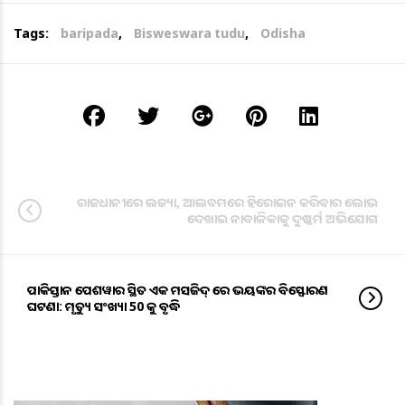
Tags:
baripada
,
Bisweswara tudu
,
Odisha
ରାଜଧାନୀରେ ଲଜ୍ୟା, ଆଲବମରେ ହିରୋଇନ କରିବାର ଲୋଭ
ଦେଖାଇ ନାବାଳିକାକୁ ଦୁଷ୍କର୍ମ ଅଭିଯୋଗ
ପାକିସ୍ତାନ ପେଶୱାର ସ୍ଥିତ ଏକ ମସଜିଦ୍ ରେ ଭୟଙ୍କର ବିସ୍ଫୋରଣ
ଘଟଣା: ମୃତ୍ୟୁ ସଂଖ୍ୟା 50 କୁ ବୃଦ୍ଧି