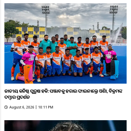
ଜାତୀୟ କନିଷ୍ଠ ପୁରୁଷ ହକି: ପଞ୍ଜାବକୁ ହରାଇ ଫାଇନାଲ୍ରେ ଓଡ଼ିଶା, ବିକ୍ରମଙ୍କ
ଦମ୍ଦାର ପ୍ରଦର୍ଶନ
August 6, 2026 | 10:11 PM