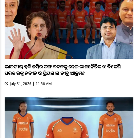
ଭାରତୀୟ ହକି ଜର୍ସିର ରଙ୍ଗ ବଦଳକୁ ନେଇ ରାଜନୈତିକ ଝଡ଼: ବିଜେପି
ସରକାରଙ୍କୁ ନବୀନ ଓ ପ୍ରିୟଙ୍କାଙ୍କ ତୀବ୍ର ଆକ୍ରମଣ
July 31, 2026 | 11:56 AM