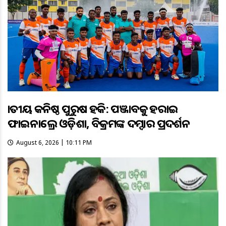
ଜାତୀୟ କନିଷ୍ଠ ପୁରୁଷ ହକି: ପଞ୍ଜାବକୁ ହରାଇ
ଫାଇନାଲ୍ରେ ଓଡ଼ିଶା, ବିକ୍ରମଙ୍କ ଦମ୍ଦାର ପ୍ରଦର୍ଶନ
August 6, 2026 | 10:11 PM