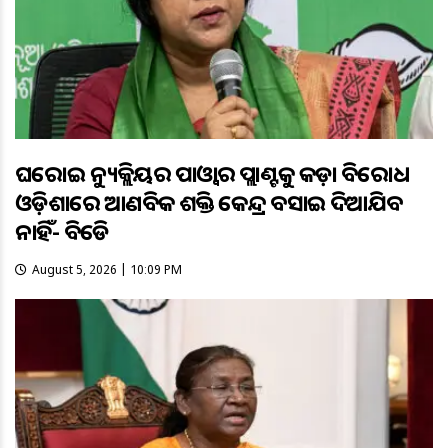
ଘରୋଇ ନ୍ୟୁକ୍ଲିୟର ପାଓ୍ବାର ପ୍ଲାଣ୍ଟକୁ କଡ଼ା ବିରୋଧ
ଓଡ଼ିଶାରେ ଆଣବିକ ଶକ୍ତି କେନ୍ଦ୍ର ବସାଇ ଦିଆଯିବ
ନାହିଁ- ବିଜେଡି
August 5, 2026 | 10:09 PM