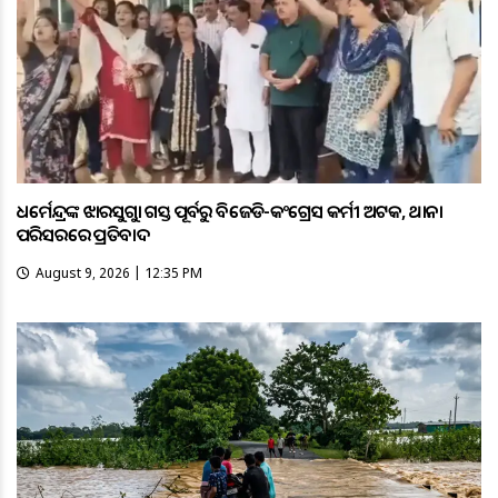
ଧର୍ମେନ୍ଦ୍ରଙ୍କ ଝାରସୁଗୁଡ଼ା ଗସ୍ତ ପୂର୍ବରୁ ବିଜେଡି-କଂଗ୍ରେସ କର୍ମୀ ଅଟକ, ଥାନା
ପରିସରରେ ପ୍ରତିବାଦ
August 9, 2026 | 12:35 PM