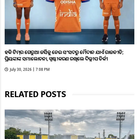
ହକି ଟିମ୍‌ର ଗେରୁଆ ଜର୍ସିକୁ ନେଇ ସଂସଦରୁ ମୈଦାନ ଯାଏଁ ରାଜନୀତି;
ପ୍ରିୟଙ୍କାଙ୍କ ସମାଲୋଚନା, ସ୍ପଷ୍ଟୀକରଣ ରଖିଲେ ଦିଲ୍ଲୀପ ତିର୍କୀ
July 30, 2026 | 7:08 PM
RELATED POSTS