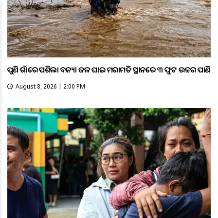
ପୁଣି ଗାଁରେ ପଶିଲା ବନ୍ୟା ଜଳ ଘାଇ ମରାମତି ସ୍ଥାନରେ ୩ ଫୁଟ ଉଚ୍ଚର ପାଣି
August 8, 2026 | 2:00 PM