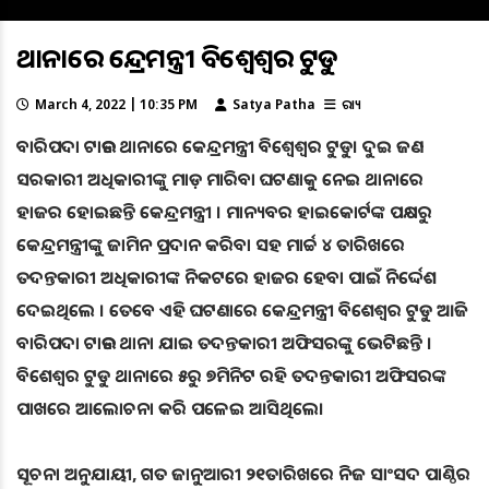
ଥାନାରେ କେନ୍ଦ୍ରମନ୍ତ୍ରୀ ବିଶ୍ୱେଶ୍ୱର ଟୁଡୁ
March 4, 2022 | 10:35 PM
Satya Patha
ରାଜ୍ୟ
ବାରିପଦା ଟାଉନ ଥାନାରେ କେନ୍ଦ୍ରମନ୍ତ୍ରୀ ବିଶ୍ୱେଶ୍ୱର ଟୁଡୁ। ଦୁଇ ଜଣ
ସରକାରୀ ଅଧିକାରୀଙ୍କୁ ମାଡ଼ ମାରିବା ଘଟଣାକୁ ନେଇ ଥାନାରେ
ହାଜର ହୋଇଛନ୍ତି କେନ୍ଦ୍ରମନ୍ତ୍ରୀ । ମାନ୍ୟବର ହାଇକୋର୍ଟଙ୍କ ପକ୍ଷରୁ
କେନ୍ଦ୍ରମନ୍ତ୍ରୀଙ୍କୁ ଜାମିନ ପ୍ରଦାନ କରିବା ସହ ମାର୍ଚ୍ଚ ୪ ତାରିଖରେ
ତଦନ୍ତକାରୀ ଅଧିକାରୀଙ୍କ ନିକଟରେ ହାଜର ହେବା ପାଇଁ ନିର୍ଦ୍ଦେଶ
ଦେଇଥିଲେ । ତେବେ ଏହି ଘଟଣାରେ କେନ୍ଦ୍ରମନ୍ତ୍ରୀ ବିଶେଶ୍ୱର ଟୁଡୁ ଆଜି
ବାରିପଦା ଟାଉନ ଥାନା ଯାଇ ତଦନ୍ତକାରୀ ଅଫିସରଙ୍କୁ ଭେଟିଛନ୍ତି ।
ବିଶେଶ୍ୱର ଟୁଡୁ ଥାନାରେ ୫ରୁ ୭ମିନିଟ ରହି ତଦନ୍ତକାରୀ ଅଫିସରଙ୍କ
ପାଖରେ ଆଲୋଚନା କରି ପଳେଇ ଆସିଥିଲେ।
ସୂଚନା ଅନୁଯାୟୀ, ଗତ ଜାନୁଆରୀ ୨୧ତାରିଖରେ ନିଜ ସାଂସଦ ପାଣ୍ଠିର