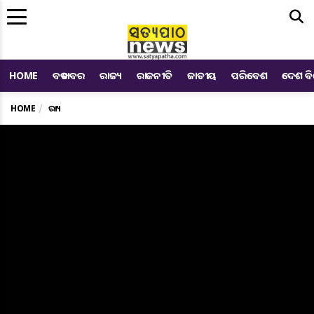
Me
HOME
ବଡ ଖବର
ରାଜ୍ୟ
ରାଜନୀତି
ଜାତୀୟ
ପରିବେଶ
ଦେଶ ବ
HOME
ରାଜ୍ୟ