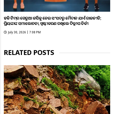
ହକି ଟିମ୍‌ର ଗେରୁଆ ଜର୍ସିକୁ ନେଇ ସଂସଦରୁ ମୈଦାନ ଯାଏଁ ରାଜନୀତି;
ପ୍ରିୟଙ୍କାଙ୍କ ସମାଲୋଚନା, ସ୍ପଷ୍ଟୀକରଣ ରଖିଲେ ଦିଲ୍ଲୀପ ତିର୍କୀ
July 30, 2026 | 7:08 PM
RELATED POSTS