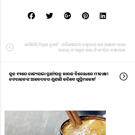
କୌଣସି ମିଶ୍ରଣ ନୁହେଁ’: ଅଭିଷେକଙ୍କ ରାହୁଲଙ୍କ ସହ ସାକ୍ଷାତ ପରେ
ଉଭୟ କଂଗ୍ରେସ ଆଉ ଟିଏମସିର ବଡ ବୟାନ
ଜୁନ୍ ୧୨ରେ ରାଜ୍ୟସଭା ପ୍ରାର୍ଥୀପତ୍ର ଖାରଜ ବିରୋଧରେ ମୀନାକ୍ଷୀ
ନଟରାଜନଙ୍କ ଆବେଦନର ଶୁଣାଣି କରିବେ ସୁପ୍ରିମକୋର୍ଟ