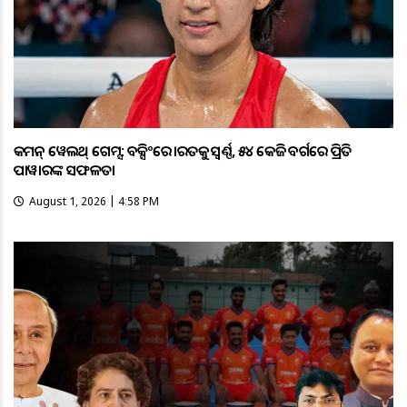
କମନ୍ ୱେଲଥ୍ ଗେମ୍ସ: ବକ୍ସିଂରେ ଭାରତକୁ ସ୍ବର୍ଣ୍ଣ, ୫୪ କେଜି ବର୍ଗରେ ପ୍ରିତି
ପାୱାରଙ୍କ ସଫଳତା
August 1, 2026 | 4:58 PM