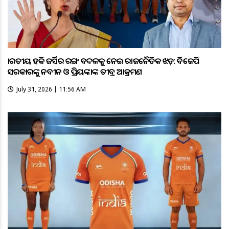
ଭାରତୀୟ ହକି ଜର୍ସିର ରଙ୍ଗ ବଦଳକୁ ନେଇ ରାଜନୈତିକ ଝଡ଼: ବିଜେପି
ସରକାରଙ୍କୁ ନବୀନ ଓ ପ୍ରିୟଙ୍କାଙ୍କ ତୀବ୍ର ଆକ୍ରମଣ
July 31, 2026 | 11:56 AM