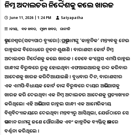
ନିମ୍ନ ଅଦାଲତର ନିର୍ଦ୍ଦେଶକୁ କଲେ ଖାରଜ
June 11, 2026 | 1:24 PM
Satyapatha
ଜାତୀୟ
ବଡ ଖବର
ମୁଖ୍ୟ ଖବର
ରାଜନୀତି
ଭୁବନେଶ୍ୱର(ସତ୍ୟପାଠ ବ୍ୟୁରୋ):ପ୍ରଭୁ ରାମଙ୍କୁ ‘କାଳ୍ପନିକ’ ମନ୍ତ୍ୟବକୁ ନେଇ
ରାହୁଲଙ୍କ ବିରୋଧରେ ନୂତନ ଶୁଣାଣି । ବାରାଣସୀ କୋର୍ଟ ନିମ୍ନ
ଅଦାଲତର ନିର୍ଦ୍ଦେଶକୁ କଲେ ଖାରଜ । ତେବେ କଂଗ୍ରେସ ଏମପି ରାହୁଲ
ଗାନ୍ଧୀଙ୍କ ବିରୁଦ୍ଧରେ ରୁଜୁ ହୋଇଥିବା ଏଫଆଇଆରକୁ ରଦ୍ଦ କରିବାର
ଆଦେଶକୁ ଖାରଜ କରିଦିଆଯାଇଛି । ବୁଧବାର ଦିନ, ବାରାଣସୀର
ଏକ ଏମପି-ବିଧାୟକ କୋର୍ଟ ତାଙ୍କ ବିରୁଦ୍ଧରେ ଦାୟର ଅଭିଯୋଗକୁ
ଖାରଜ କରି ଦେଇଥିବା ଏକ ନିମ୍ନ ଅଦାଲତର ଆଦେଶକୁ ପ୍ରତ୍ୟାଖ୍ୟାନ
କରିଥିଲେ। ଏହି ଅଭିଯୋଗ ରାହୁଲ ଗାନ୍ଧୀ ଏକ ଆମେରିକୀୟ
ବିଶ୍ୱବିଦ୍ୟାଳୟରେ ଦେଇଥିବା ମନ୍ତବ୍ୟରୁ ଆସିଥିଲା, ଯେଉଁଠାରେ ସେ
ଭଗବାନ ରାମଙ୍କୁ ଜଣେ ପୌରାଣିକ ଏବଂ କାଳ୍ପନିକ ବ୍ୟକ୍ତିତ୍ୱ ଭାବରେ
ବର୍ଣ୍ଣନା କରିଥିଲେ ।