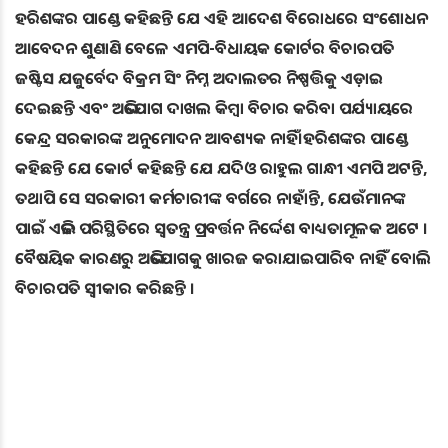
ହରିଶଙ୍କର ପାଣ୍ଡେ କହିଛନ୍ତି ଯେ ଏହି ଆଦେଶ ବିରୋଧରେ ସଂଶୋଧନ
ଆବେଦନ ଶୁଣାଣି ବେଳେ ଏମପି-ବିଧାୟକ କୋର୍ଟର ବିଚାରପତି
ଜଷ୍ଟିସ ଯଜୁର୍ବେଦ ବିକ୍ରମ ସିଂ ନିମ୍ନ ଅଦାଲତର ନିଷ୍ପତ୍ତିକୁ ଏଡ଼ାଇ
ଦେଇଛନ୍ତି ଏବଂ ଅଭିଯୋଗ ଦାଖଲ କିମ୍ବା ବିଚାର କରିବା ପର୍ଯ୍ୟାୟରେ
କେନ୍ଦ୍ର ସରକାରଙ୍କ ଅନୁମୋଦନ ଆବଶ୍ୟକ ନାହିଁ।ହରିଶଙ୍କର ପାଣ୍ଡେ
କହିଛନ୍ତି ଯେ କୋର୍ଟ କହିଛନ୍ତି ଯେ ଯଦିଓ ରାହୁଲ ଗାନ୍ଧୀ ଏମପି ଅଟନ୍ତି,
ତଥାପି ସେ ସରକାରୀ କର୍ମଚାରୀଙ୍କ ବର୍ଗରେ ନାହାଁନ୍ତି, ଯେଉଁମାନଙ୍କ
ପାଇଁ ଏଭଳି ପରିସ୍ଥିତିରେ ସ୍ୱତନ୍ତ୍ର ପ୍ରବର୍ତ୍ତନ ନିର୍ଦ୍ଦେଶ ବାଧ୍ୟତାମୂଳକ ଅଟେ ।
ବୈଷୟିକ କାରଣରୁ ଅଭିଯୋଗକୁ ଖାରଜ କରାଯାଇପାରିବ ନାହିଁ ବୋଲି
ବିଚାରପତି ସ୍ୱୀକାର କରିଛନ୍ତି ।