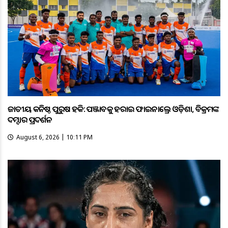
ଜାତୀୟ କନିଷ୍ଠ ପୁରୁଷ ହକି: ପଞ୍ଜାବକୁ ହରାଇ ଫାଇନାଲ୍ରେ ଓଡ଼ିଶା, ବିକ୍ରମଙ୍କ
ଦମ୍ଦାର ପ୍ରଦର୍ଶନ
August 6, 2026 | 10:11 PM