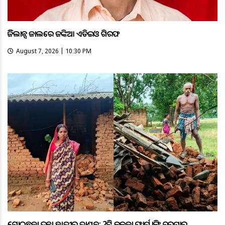
ଭିଜିଲାନ୍ସ ଜାଲରେ ଜଙ୍କିଆ ଏଡିଇଓ ଗିରଫ
August 7, 2026 | 10:30 PM
ଗୋଠଛଡ଼ା ଦନ୍ତା ହାତୀର ତାଣ୍ଡବ: 2ଟି କୁକୁଡ଼ା ଫାର୍ମ ଭାଙ୍ଗି ଚୁରମାର