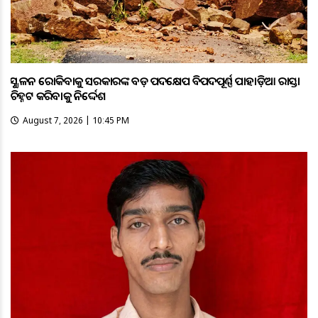
ଭୂସ୍ଖଳନ ରୋକିବାକୁ ସରକାରଙ୍କ ବଡ଼ ପଦକ୍ଷେପ ବିପଦପୂର୍ଣ୍ଣ ପାହାଡ଼ିଆ ରାସ୍ତା
ଚିହ୍ନଟ କରିବାକୁ ନିର୍ଦ୍ଦେଶ
August 7, 2026 | 10:45 PM