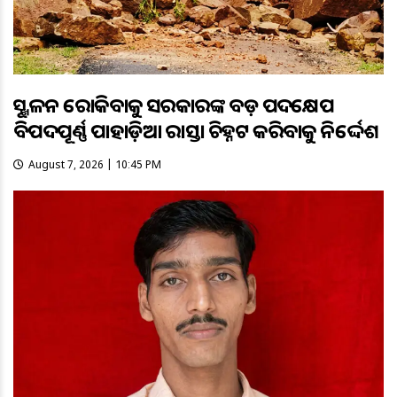
ଭୂସ୍ଖଳନ ରୋକିବାକୁ ସରକାରଙ୍କ ବଡ଼ ପଦକ୍ଷେପ
ବିପଦପୂର୍ଣ୍ଣ ପାହାଡ଼ିଆ ରାସ୍ତା ଚିହ୍ନଟ କରିବାକୁ ନିର୍ଦ୍ଦେଶ
August 7, 2026 | 10:45 PM