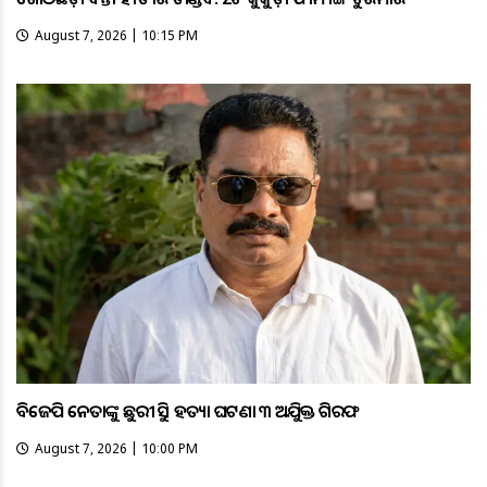
August 7, 2026 | 10:15 PM
ବିଜେପି ନେତାଙ୍କୁ ଛୁରୀ ଭୁସି ହତ୍ୟା ଘଟଣା ୩ ଅଭିଯୁକ୍ତ ଗିରଫ
August 7, 2026 | 10:00 PM