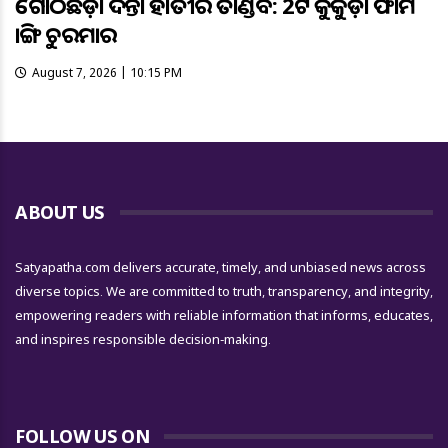
ଗୋଠଛଡ଼ା ଦନ୍ତା ହାତୀର ତାଣ୍ଡବ: 2ଟି କୁକୁଡ଼ା ଫାର୍ମ
ଭାଙ୍ଗି ଚୁରମାର
August 7, 2026 | 10:15 PM
ABOUT US
Satyapatha.com delivers accurate, timely, and unbiased news across
diverse topics. We are committed to truth, transparency, and integrity,
empowering readers with reliable information that informs, educates,
and inspires responsible decision-making.
FOLLOW US ON