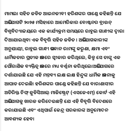
ମାମଲା ସହିତ ଜଡିତ ଆଇନଜୀବୀ ହରିଶଙ୍କର ପାଣ୍ଡେ କହିଛନ୍ତି ଯେ
ଅଭିଯୋଗଟି ୨୦୨୫ ମସିହାରେ ଆମେରିକାର ବୋଷ୍ଟନର ବ୍ରାଉନ୍
ବିଶ୍ୱବିଦ୍ୟାଳୟରେ ଏକ କାର୍ଯ୍ୟକ୍ରମ ସମୟରେ ରାହୁଲ ଗାନ୍ଧୀଙ୍କ ଦ୍ୱାରା
ଦିଆଯାଇଥିବା ଏକ ବିବୃତ୍ତି ସହିତ ଜଡିତ । ଅଭିଯୋଗକାରୀଙ୍କ
ଅନୁଯାୟୀ, ରାହୁଲ ଗାନ୍ଧୀ ଭଗବାନ ରାମଙ୍କୁ କରୁଣା, କ୍ଷମା ଏବଂ
ଧାର୍ମିକତାର ପ୍ରତୀକ ଭାବରେ ସ୍ୱୀକାର କରିଥିଲେ, କିନ୍ତୁ ସେ ତାଙ୍କୁ ଏକ
ପୌରାଣିକ ବ୍ୟକ୍ତିତ୍ୱ ଭାବରେ ମଧ୍ୟ ବର୍ଣ୍ଣନା କରିଥିଲେ।ଅଭିଯୋଗରେ
ଦର୍ଶାଯାଇଛି ଯେ ଏହି ମନ୍ତବ୍ୟ ଲକ୍ଷ ଲକ୍ଷ ହିନ୍ଦୁଙ୍କ ଧାର୍ମିକ ଭାବନାକୁ
ଆଘାତ ଦେଇଛି। ହରିଶଙ୍କର ପାଣ୍ଡେ କହିଛନ୍ତି ଯେ ବାରାଣାସୀର
ଅତିରିକ୍ତ ଚିଫ୍ ଜୁଡିସିଆଲ୍ ମାଜିଷ୍ଟ୍ରେଟ୍ (ଏସଜେଏମ୍) କୋର୍ଟ ଏହି
ଅଭିଯୋଗକୁ ଖାରଜ କରିଦେଇଛନ୍ତି ଯେ ଏହି ବିବୃତ୍ତି ବିଦେଶରେ
କରାଯାଇଛି ଏବଂ ଏଥିପାଇଁ କେନ୍ଦ୍ର ସରକାରଙ୍କ ଅନୁମୋଦନ
ଆବଶ୍ୟକ ହେବ।