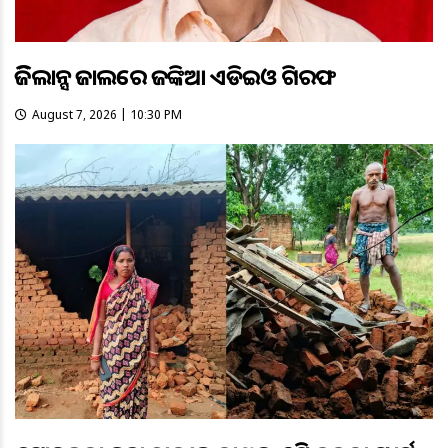
ଭିଜିଲାନ୍ସ ଜାଲରେ ଜଙ୍କିଆ ଏଡିଇଓ ଗିରଫ
August 7, 2026 | 10:30 PM