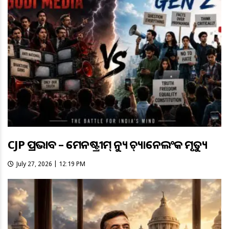
CJP ପ୍ରଭାବ – ମେନଷ୍ଟ୍ରୀମ୍ ନ୍ୟୁଜ୍ ଚ୍ୟାନେଲଂକ ମୃତ୍ୟୁ
July 27, 2026 | 12:19 PM