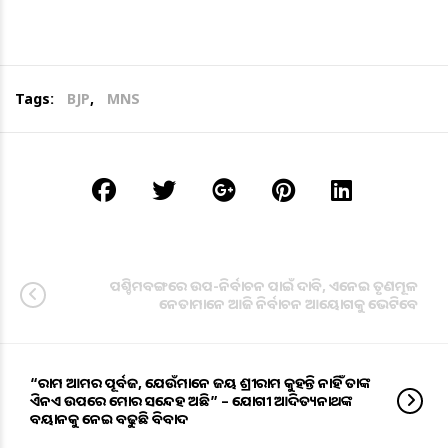
Tags:
BJP
,
MNS
ପଶ୍ଚିମବଙ୍ଗରେ ଉପ-ନିର୍ବାଚନ ପାଇଁ ଦାବି, ଏନେଇ ତୃଣମୂଳ
ନେତାମାନେ ଆଜି ନିର୍ବାଚନ ଆୟୋଗକୁ ଭେଟିବେ
“ରାମ ଆମର ପୂର୍ବଜ, ଯେଉଁମାନେ ଜୟ ଶ୍ରୀରାମ କୁହନ୍ତି ନାହିଁ ତାଙ୍କ
ଡିଏନଏ ଉପରେ ମୋର ସନ୍ଦେହ ଅଛି” – ଯୋଗୀ ଆଦିତ୍ୟନାଥଙ୍କ
ବୟାନକୁ ନେଇ ବଢୁଛି ବିବାଦ