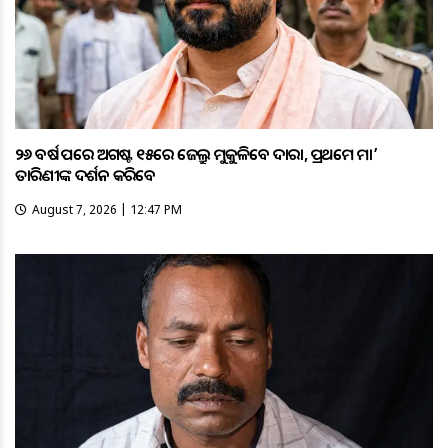
୨୬ ବର୍ଷ ପରେ ଅଗଷ୍ଟ ୧୫ରେ ଜେଲ୍ରୁ ମୁକୁଳିବେ ଦାରା, ପ୍ରଥମେ ମା’
ତାରିଣୀଙ୍କ ଦର୍ଶନ କରିବେ
August 7, 2026 | 12:47 PM