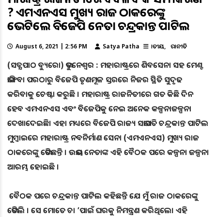
? ଏମଏନଏସ ମୁଖ୍ୟ ରାଜ ଠାକରେଙ୍କୁ
ଭେଟିଲେ ବିଜେପି ନେତା ଚନ୍ଦ୍ରକାନ୍ତ ପାଟିଲ
August 6, 2021 | 2:56 PM
Satya Patha
ଜାତୀୟ
ରାଜନୀତି
(ସତ୍ଯପାଠ ବ୍ୟୁରୋ) ଭୁବନେଶ୍ୱର : ମହାରାଷ୍ଟ୍ରରେ ଶିବସେନା ସହ ମେଣ୍ଟ
ଭାଙ୍ଗିବା ପରଠାରୁ ବିଜେପି ତୃଣମୂଳ ସ୍ତରରେ ନିଜର ସ୍ଥିତି ସୁଦୃଢ
କରିବାକୁ ଚେଷ୍ଟା କରୁଛି । ମହାରାଷ୍ଟ୍ର ରାଜନିତୀରେ ଗତ କିଛି ଦିନ
ହେବ ଏମଏନଏସ ଏବଂ ବିଜେପିକୁ ନେଇ ଅନେକ କଳ୍ପନାଜଳ୍ପନା
ଦେଖାଦେଇଛି। ଏହା ମଧ୍ୟରେ ବିଜେପି ରାଜ୍ୟ ସଭାପତି ଚନ୍ଦ୍ରକାନ୍ତ ପାଟିଲ
ମୁମ୍ବାଇରେ ମହାରାଷ୍ଟ୍ର ନବନିର୍ମାଣ ସେନା (ଏମଏନଏସ) ମୁଖ୍ୟ ରାଜ
ଠାକରେଙ୍କୁ ଭେଟିଛନ୍ତି । ଉଭୟ ନେତାଙ୍କ ଏହି ବୈଠକ ପରେ କଳ୍ପନା ଜଳ୍ପନା
ଆରମ୍ଭ ହୋଇଛି ।
ବୈଠକ ପରେ ଚନ୍ଦ୍ରକାନ୍ତ ପାଟିଲ କହିଛନ୍ତି ଯେ ମୁଁ ରାଜ ଠାକରେଙ୍କୁ
ଭେଟିଲି । ସେ ମୋତେ ଚା ’ପାଇଁ ଘରକୁ ନିମନ୍ତ୍ରଣ କରିଥିଲେ। ଏହି