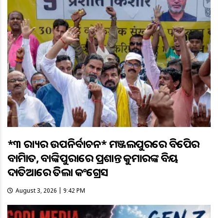
*୩ ରାଜ୍ୟର ଉପନିର୍ବାଚନ* ମଞ୍ଜଲପୁରରେ ବିଜେପିର
ବାଜିମାତ, ବାଙ୍କିପୁରାରେ ପ୍ରଶାନ୍ତ କୁମାରଙ୍କ ବିଜୟ
ଦାତିଆରେ ଜିତିଲା କଂଗ୍ରେସ
August 3, 2026 | 9:42 PM