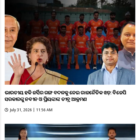
ଭାରତୀୟ ହକି ଜର୍ସିର ରଙ୍ଗ ବଦଳକୁ ନେଇ ରାଜନୈତିକ ଝଡ଼: ବିଜେପି
ସରକାରଙ୍କୁ ନବୀନ ଓ ପ୍ରିୟଙ୍କାଙ୍କ ତୀବ୍ର ଆକ୍ରମଣ
July 31, 2026 | 11:56 AM