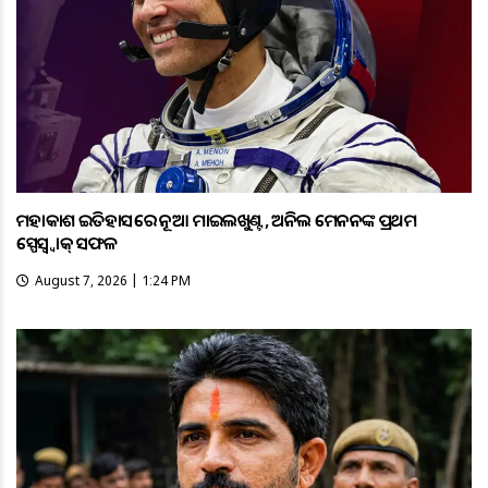
ମହାକାଶ ଇତିହାସରେ ନୂଆ ମାଇଲଖୁଣ୍ଟ, ଅନିଲ ମେନନଙ୍କ ପ୍ରଥମ
ସ୍ପେସ୍ୱ୍ୱାକ୍ ସଫଳ
August 7, 2026 | 1:24 PM