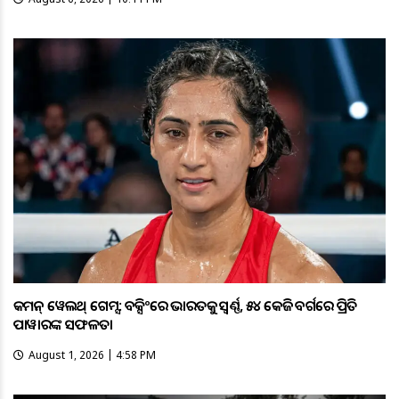
କମନ୍ ୱେଲଥ୍ ଗେମ୍ସ: ବକ୍ସିଂରେ ଭାରତକୁ ସ୍ବର୍ଣ୍ଣ, ୫୪ କେଜି ବର୍ଗରେ ପ୍ରିତି
ପାୱାରଙ୍କ ସଫଳତା
August 1, 2026 | 4:58 PM