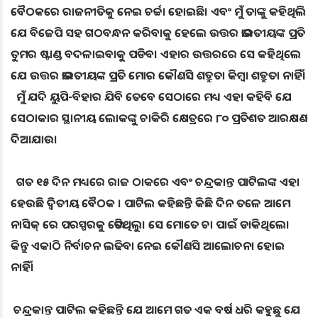
ବୈଠକରେ ରାଜନୀତିକୁ ନେଇ ଚର୍ଚ୍ଚା ହୋଇଛି। ଏବଂ ମୁଁ ତାଙ୍କୁ କହିଥିଲି
ଯେ ବିଜେପି ସହ ଗଠବନ୍ଧନ କରିବାକୁ ହେଲେ ଉତ୍ତର ଭାରତୀୟଙ୍କ ପ୍ରତି
ତୁମର ଷ୍ଟାଣ୍ଡ ବଦଳାଇବାକୁ ପଡିବ। ଏହାର ଉତ୍ତରରେ ସେ କହିଥିଲେ
ଯେ ଉତ୍ତର ଭାରତୀୟଙ୍କ ପ୍ରତି ମୋର କୌଣସି ଶତ୍ରୁତା କିମ୍ବା ଶତ୍ରୁତା ନାହିଁ।
ମୁଁ ଯଦି ୟୁପି-ବିହାର ଯିବି ତେବେ ସେଠାରେ ମଧ୍ୟ ଏହା କହିବି ଯେ
ସେଠାକାର ସ୍ଥାନୀୟ ଲୋକଙ୍କୁ ଚାକିରି କ୍ଷେତ୍ରରେ ୮୦ ପ୍ରତିଶତ ଆରକ୍ଷଣ
ଦିଆଯାଉ।
ଗତ ୧୫ ଦିନ ମଧ୍ୟରେ ରାଜ ଠାକରେ ଏବଂ ଚନ୍ଦ୍ରକାନ୍ତ ପାଟିଲଙ୍କ ଏହା
ହେଉଛି ଦ୍ୱିତୀୟ ବୈଠକ । ପାଟିଲ କହିଛନ୍ତି କିଛି ଦିନ ତଳେ ଆମେ
ନାସିକ୍ ରେ ପରସ୍ପରକୁ ଭେଟିଥିଲୁ। ସେ ମୋତେ ଚା ପାଇଁ ଡାକିଥିଲେ।
କିନ୍ତୁ ଏକାଠି ନିର୍ବାଚନ ଲଢିବା ନେଇ କୌଣସି ଆଲୋଚନା ହୋଇ
ନାହିଁ।
ଚନ୍ଦ୍ରକାନ୍ତ ପାଟିଲ କହିଛନ୍ତି ଯେ ଆମେ ଗତ ଏକ ବର୍ଷ ଧରି କହୁଛୁ ଯେ