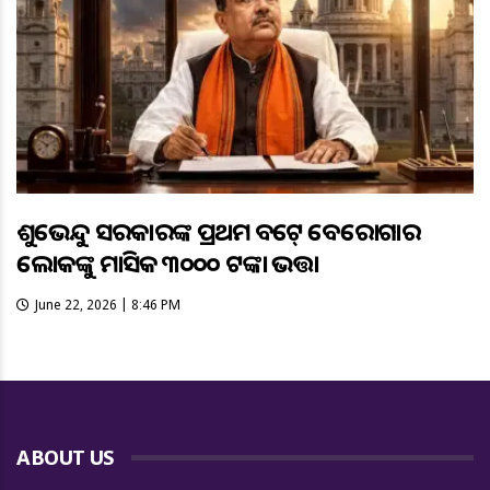
ଶୁଭେନ୍ଦୁ ସରକାରଙ୍କ ପ୍ରଥମ ବଜେଟ୍ ବେରୋଜଗାର
ଲୋକଙ୍କୁ ମାସିକ ୩୦୦୦ ଟଙ୍କା ଭତ୍ତା
June 22, 2026 | 8:46 PM
ABOUT US