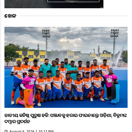
ଖେଳ
ଜାତୀୟ କନିଷ୍ଠ ପୁରୁଷ ହକି: ପଞ୍ଜାବକୁ ହରାଇ ଫାଇନାଲ୍ରେ ଓଡ଼ିଶା, ବିକ୍ରମଙ୍କ
ଦମ୍ଦାର ପ୍ରଦର୍ଶନ
August 6, 2026 | 10:11 PM