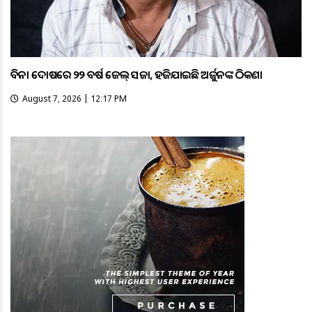
ବିନା ଦୋଷରେ ୨୨ ବର୍ଷ ଜେଲ୍ ସଜା, ହଜିଯାଇଛି ଅର୍ଜୁନଙ୍କ ଠିକଣା
August 7, 2026 | 12:17 PM