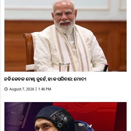
ଏନଡିଏ କେବଳ ମେଣ୍ଟ ନୁହେଁ, ଏହା ଏକ ପରିବାର: ମୋଦୀ
August 7, 2026 | 1:46 PM