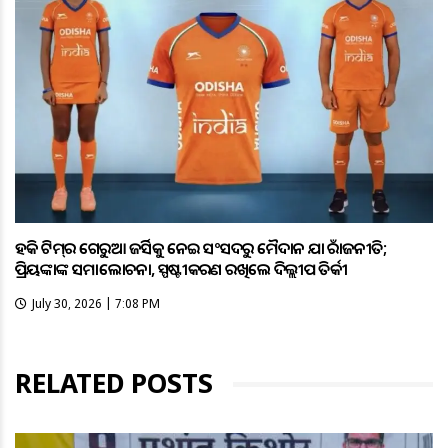
ହକି ଟିମ୍‌ର ଗେରୁଆ ଜର୍ସିକୁ ନେଇ ସଂସଦରୁ ମୈଦାନ ଯାଏଁ ରାଜନୀତି;
ପ୍ରିୟଙ୍କାଙ୍କ ସମାଲୋଚନା, ସ୍ପଷ୍ଟୀକରଣ ରଖିଲେ ଦିଲ୍ଲୀପ ତିର୍କୀ
July 30, 2026 | 7:08 PM
RELATED POSTS