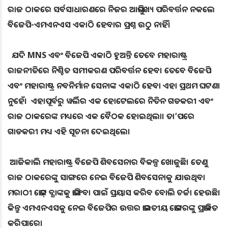
ରାଜ ଠାକରେ ସର୍ବସାଧାରଣରେ ନିଜର ଆଭିମୁଖ୍ୟ ପରିବର୍ତ୍ତନ ନକଲେ
ବିଜେପି-ଏମଏନଏସ ଏକାଠି ହେବାର ପ୍ରଶ୍ନ ଉଠୁ ନାହିଁ।
ଯଦି MNS ଏବଂ ବିଜେପି ଏକାଠି ହୁଅନ୍ତି ତେବେ ମହାରାଷ୍ଟ୍ର
ରାଜନୀତିରେ ନିଶ୍ଚିତ ସମୀକରଣ ପରିବର୍ତ୍ତନ ହେବ। ତେବେ ବିଜେପି
ଏବଂ ମହାରାଷ୍ଟ୍ର ନବନିର୍ମାନ ସେନାଙ୍କ ଏକାଠି ହେବା ଏହା ପ୍ରଥମ ଘଟଣା
ନୁହେଁ। ଏହାପୂର୍ବରୁ ୱର୍ଲିର ଏକ ହୋଟେଲରେ ନିତିନ ଗଡକରୀ ଏବଂ
ରାଜ ଠାକରେଙ୍କ ମଧ୍ୟରେ ଏକ ବୈଠକ ହୋଇଥିଲା। ତା’ପରେ
ଗାଡକରୀ ମଧ୍ୟ ଏହି ସୂଚନା ଦେଇଥିଲେ।
ଆଜିକାଲି ମହାରାଷ୍ଟ୍ର ବିଜେପି ଶିବସେନାର ବିକଳ୍ପ ଖୋଜୁଛି। ତେଣୁ
ରାଜ ଠାକରେଙ୍କୁ ସାଙ୍ଗରେ ନେଇ ବିଜେପି ଶିବସେନାକୁ ଯାଉଥିବା
ମରାଠୀ ଭୋଟ୍ ବ୍ଯାଙ୍କକୁ ଭାଙ୍ଗିବା ପାଇଁ ପ୍ରୟାସ କରିବ ବୋଲି ଚର୍ଚ୍ଚା ହେଉଛି।
କିନ୍ତୁ ଏମଏନଏସକୁ ନେଇ ବିଜେପିର ଉତ୍ତର ଭାରତୀୟ ଭୋଟରଙ୍କୁ ପ୍ରଭାବିତ
କରିପାରେ।