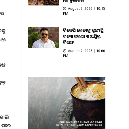
ଭାଙ୍ଗି ଚୁରମାର
August 7, 2026 | 10:15
ରେ
PM
‌
ବିଜେପି ନେତାଙ୍କୁ ଛୁରୀ ଭୁସି
ରକୁ
ହତ୍ୟା ଘଟଣା ୩ ଅଭିଯୁକ୍ତ
କ୍ତ
ଗିରଫ
August 7, 2026 | 10:00
PM
ିଛି
୍ତୁ
 ଜାଲି
ବା ପରେ