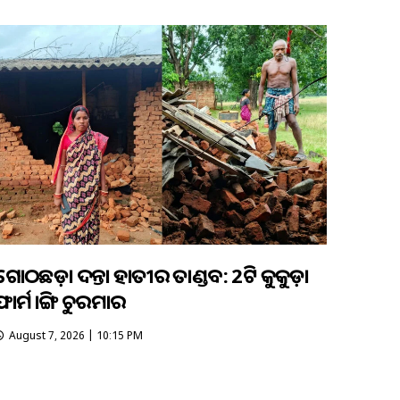
ଗୋଠଛଡ଼ା ଦନ୍ତା ହାତୀର ତାଣ୍ଡବ: 2ଟି କୁକୁଡ଼ା
ଫାର୍ମ ଭାଙ୍ଗି ଚୁରମାର
August 7, 2026 | 10:15 PM