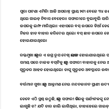
ପୂରା ଘଟଣା ଏମିତି। ଆଜି ଅପରାହ୍ନ ପ୍ରାୟ ୨ଟା ବେଳେ ୩୪ ଜଣ 
ଥିଲେ ଗାଇଡ୍‌ ନିବାସ ବେହେରା। ସଫାରୀରେ ବୁଲାବୁଲି ସାରି ପ୍
ଉପରକୁ ଲମ୍ଫ ମାରିଥିଲା। ଏହାପରେ ବସ୍‌ ଉପରେ ଡିଆଁ ଡ
ନିଜର ହାତ ବାହାର କରିଦେଇ ଥିଲେ। ବସ୍‌ ଛାତ ଉପରେ ଡେଉଁଥି
ହୋଇଯାଇଥିଲେ।
ରକ୍ତମୁଖା ଭାଲୁର ଏ ଉଗ୍ର ରୂପ ଦେଖି ଭୟଭୀତ ହୋଇଯାଇଥିଲେ ପର
ସମୟ ପରେ ଚାଳକ ବସ୍‌ଟିକୁ ଭାଲୁ ସଫାରୀ ବାହାରକୁ ନେଇ 
ଗୁରୁତର ଆହତ ହୋଇଥିଲେ। ତାଙ୍କୁ ଗୁରୁତର ଅବସ୍ଥାରେ ଉଦ୍ଧ
ବର୍ତ୍ତମାନ ସୁଦ୍ଧା ଭାଲୁ ଆକ୍ରମଣ ନେଇ ନନ୍ଦନକାନନ ପ୍ରାଣୀ ଉଦ
ତେବେ ଏଠି ପ୍ରଶ୍ନ ଉଠୁଛି, ଭାଲୁ ସଫାରୀ ଭିତରକୁ ପର୍ଯ୍ୟଟକଙ
ଲାଗୁଛି ତ? ଯଦି ତାର ଜାଲି ଲାଗିଥିଲା, ତାହାହେଲେ ଗାଇଡ୍‌ ନ