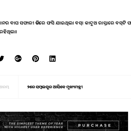
ୟାନର ବାଘ ସଫାରୀ ଭିତରେ ଫସି ଯାଇଥିଲା ବସ୍‌। କାଦୁଅ ରାସ୍ତାରେ ବସ୍‌ଟି ଫ
 ରହିଥିଲା।
 ଆରମ୍ଭ
୨ରେ ସମ୍ବଲପୁର ଆସିବେ ମୁଖ୍ୟମନ୍ତ୍ରୀ