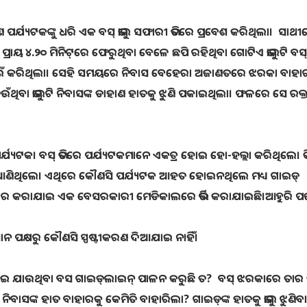
ପର୍ଯ୍ୟଟକଙ୍କୁ ଧରି ଏକ ବସ୍‌ ଭାଲୁ ସଫାରୀ ଭିତରେ ପ୍ରବେଶ କରିଥିଲା। ସାଥୀ
ରାୟ ୪.୨୦ ମିନିଟ୍‌ରେ ଫେରୁଥିବା ବେଳେ ଛପି ରହିଥିବା ଗୋଟିଏ ଭାଲୁଟି ବସ୍
େଇଁ କରିଥିଲା। ସେହି ସମୟରେ ନିବାସ ବେହେରା ଅଜାଣତରେ ଝରକା ବାହା
ବା ଭାଲୁଟି ନିବାସଙ୍କ ଡାହାଣ ହାତକୁ ଝୁଣି ପକାଇଥିଲା। ଫଳରେ ସେ ରକ୍ତା
୍ଯ୍ୟଟକ। ବସ୍‌ ଭିତରେ ପର୍ଯ୍ୟଟକମାନେ ଏକତ୍ର ହୋଇ ହୋ-ହଲ୍ଲା କରିଥିଲେ। କ
ଆଣିଥିଲେ। ଏଥିରେ କୌଣସି ପର୍ଯ୍ୟଟକ ଆହତ ହୋଇନଥିଲେ ମଧ୍ୟ ଗାଇଡ୍‌
ାର କରାଯାଇ ଏକ ବେସରକାରୀ ମେଡିକାଲରେ ଭର୍ତ୍ତି କରାଯାଇଛି।ଆହୁରି ପଢ଼ନ
୍ୟାନ ପକ୍ଷରୁ କୌଣସି ସ୍ପଷ୍ଟୀକରଣ ଦିଆଯାଇ ନାହିଁ।
୍କୁ ନେଇ ଯାଉଥିବା ବସ ଗାଇଡ୍‌ଲାଇନ୍‌ ପାଳନ କରୁଛି ତ? ବସ୍‌ ଝରକାରେ ତାର
ିବାସଙ୍କ ହାତ ବାହାରକୁ କେମିତି ବାହାରିଲା? ଗାଇଡ୍‌ଙ୍କ ହାତକୁ ଭାଲୁ ଝୁଣି