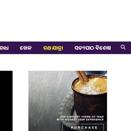
ରାଧ
ଖେଳ
ରଥ ଯାତ୍ରା
ସତ୍ୟପାଠ ବିଶେଷ