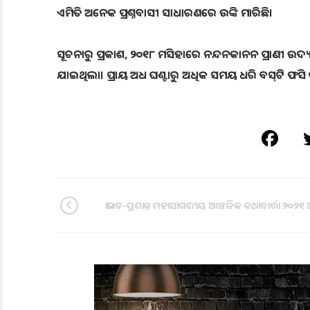
ଏମିତି ଅନେକ ପ୍ରଶ୍ନବାସୀ ସାଧାରଣରେ ଉଙ୍କି ମାରିଛି।
ସୂଚନାରୁ ପ୍ରକାଶ, ୨୦୧୮ ମସିହାରେ ନନ୍ଦନକାନନ ପ୍ରାଣୀ ଉଦ୍
ଯାଇଥିଲା। ପ୍ରାୟ ଅଧ ଘଣ୍ଟାରୁ ଅଧିକ ସମୟ ଧରି ବସ୍‌ଟି ଫସି
ଭାରତ-ପ୍ରଶାନ୍ତ ମହାସାଗରୀୟ ଆଞ୍ଚଳିକ କଥାବାର୍ତ୍ତା ୨୦୨୧