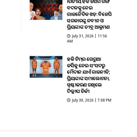
ଭାରତୀୟ ହକି ଜର୍ସିର ରଙ୍ଗ
ବଦଳକୁ ନେଇ
ରାଜନୈତିକ ଝଡ଼: ବିଜେପି
ସରକାରଙ୍କୁ ନବୀନ ଓ
ପ୍ରିୟଙ୍କାଙ୍କ ତୀବ୍ର ଆକ୍ରମଣ
July 31, 2026 | 11:56
AM
ହକି ଟିମ୍‌ର ଗେରୁଆ
ଜର୍ସିକୁ ନେଇ ସଂସଦରୁ
ମୈଦାନ ଯାଏଁ ରାଜନୀତି;
ପ୍ରିୟଙ୍କାଙ୍କ ସମାଲୋଚନା,
ସ୍ପଷ୍ଟୀକରଣ ରଖିଲେ
ଦିଲ୍ଲୀପ ତିର୍କୀ
July 30, 2026 | 7:08 PM