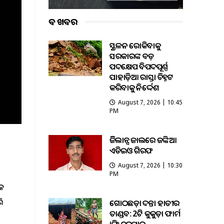
ବଡ ଖବର
ଭୂସ୍ଖଳନ ରୋକିବାକୁ
ସରକାରଙ୍କ ବଡ଼
ପଦକ୍ଷେପ ବିପଦପୂର୍ଣ୍ଣ
ପାହାଡ଼ିଆ ରାସ୍ତା ଚିହ୍ନଟ
କରିବାକୁ ନିର୍ଦ୍ଦେଶ
August 7, 2026 | 10:45
PM
ଭିଜିଲାନ୍ସ ଜାଲରେ ଜଙ୍କିଆ
ଏଡିଇଓ ଗିରଫ
August 7, 2026 | 10:30
PM
ଳେ
ରି
ଗୋଠଛଡ଼ା ଦନ୍ତା ହାତୀର
ତାଣ୍ଡବ: 2ଟି କୁକୁଡ଼ା ଫାର୍ମ