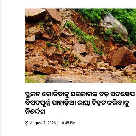
ଭୂସ୍ଖଳନ ରୋକିବାକୁ ସରକାରଙ୍କ ବଡ଼ ପଦକ୍ଷେପ
ବିପଦପୂର୍ଣ୍ଣ ପାହାଡ଼ିଆ ରାସ୍ତା ଚିହ୍ନଟ କରିବାକୁ
ନିର୍ଦ୍ଦେଶ
August 7, 2026 | 10:45 PM