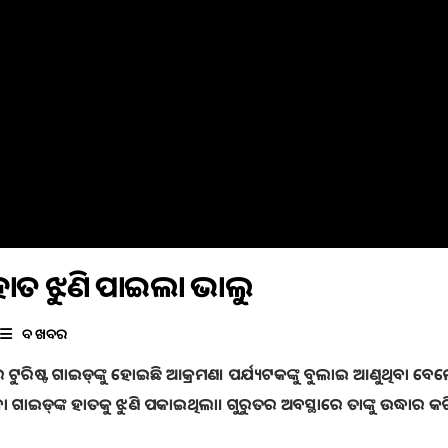
 ହାତ ଝୁଣି ପକାଇଲା ଭାଲୁ
ବଡ ଖବର
େ ଟୁରିଷ୍ଟ ଗାଇଡ୍‌ଙ୍କୁ ହୋଇଛି ଆକ୍ରମଣ। ପର୍ଯ୍ୟଟକଙ୍କୁ ବୁଲାଇ ଆଣୁଥିବା ବେ
ା ଗାଇଡ୍‌ଙ୍କ ହାତକୁ ଝୁଣି ପକାଇଥିଲା। ଗୁରୁତର ଅବସ୍ଥାରେ ତାଙ୍କୁ ଉଦ୍ଧାର କ