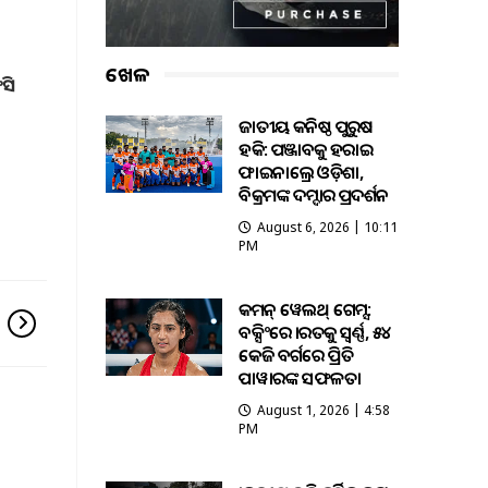
ଖେଳ
ସି
ଜାତୀୟ କନିଷ୍ଠ ପୁରୁଷ
ହକି: ପଞ୍ଜାବକୁ ହରାଇ
ଫାଇନାଲ୍ରେ ଓଡ଼ିଶା,
ବିକ୍ରମଙ୍କ ଦମ୍ଦାର ପ୍ରଦର୍ଶନ
August 6, 2026 | 10:11
PM
କମନ୍ ୱେଲଥ୍ ଗେମ୍ସ:
ବକ୍ସିଂରେ ଭାରତକୁ ସ୍ବର୍ଣ୍ଣ, ୫୪
କେଜି ବର୍ଗରେ ପ୍ରିତି
ପାୱାରଙ୍କ ସଫଳତା
August 1, 2026 | 4:58
PM