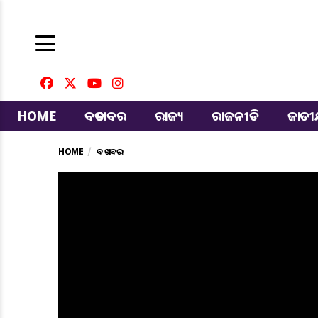
HOME
ବଡ ଖବର
ରାଜ୍ୟ
ରାଜନୀତି
ଜାତ
HOME
ବଡ ଖବର