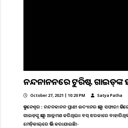
ନନ୍ଦନକାନନରେ ଟୁରିଷ୍ଟ ଗାଇଡ୍‌ଙ୍କ
October 27, 2021 | 10:20 PM
Satya Patha
ଭୁବନେଶ୍ୱର : ନନ୍ଦନକାନନ ପ୍ରାଣୀ ଉଦ୍ୟାନର ଭାଲୁ ସଫାରୀ ଭିତର
ଗାଇଡ୍‌ଙ୍କୁ ଭାଲୁ ଆକ୍ରମଣ କରିଥିଲା। ବସ୍‌ ଝରକାରେ ବାହାରିଥିବ
ମେଡ଼ିକାଲ୍‌ରେ ଭର୍ତ୍ତି କରାଯାଇଛି।-