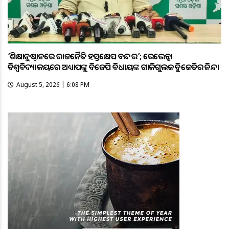
‘ଶିକ୍ଷାନୁଷ୍ଠାନରେ ରାଜନୈତିକ ହସ୍ତକ୍ଷେପ ବନ୍ଦ କର’; ରେଭେନ୍ସା
ବିଶ୍ୱବିଦ୍ୟାଳୟରେ ଅଧ୍ୟାପକଙ୍କୁ ବିଜେପି ବିଧାୟକଙ୍କ ଗାଳିଗୁଲଜକୁ ବିଜେଡିର ନିନ୍ଦା
August 5, 2026 | 6:08 PM