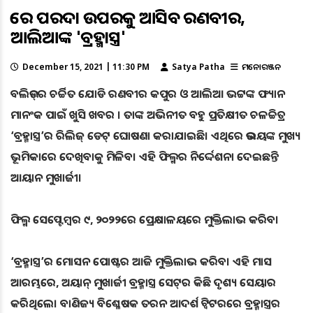
୯ରେ ପରଦା ଉପରକୁ ଆସିବ ରଣବୀର,
ଆଲିଆଙ୍କ 'ବ୍ରହ୍ମାସ୍ତ୍ର'
December 15, 2021 | 11:30 PM
Satya Patha
ମନୋରଞ୍ଜନ
ବଲିଉଡ୍‌ର ଚର୍ଚ୍ଚିତ ଯୋଡି ରଣବୀର କପୁର ଓ ଆଲିଆ ଭଟ୍ଟଙ୍କ ଫ୍ୟାନ
ମାନଂକ ପାଇଁ ଖୁସି ଖବର । ତାଙ୍କ ଅଭିନୀତ ବହୁ ପ୍ରତିକ୍ଷୀତ ଚଳଚ୍ଚିତ୍ର
‘ବ୍ରହ୍ମାସ୍ତ୍ର’ର ରିଲିଜ୍ ଡେଟ୍‌ ଘୋଷଣା କରାଯାଇଛି। ଏଥିରେ ଉଭୟଙ୍କ ମୁଖ୍ୟ
ଭୂମିକାରେ ଦେଖିବାକୁ ମିଳିବ। ଏହି ଫିଲ୍ମର ନିର୍ଦ୍ଦେଶନା ଦେଇଛନ୍ତି
ଆୟାନ ମୁଖାର୍ଜୀ।
ଫିଲ୍ମ ସେପ୍ଟେମ୍ବର ୯, ୨୦୨୨ରେ ପ୍ରେକ୍ଷାଳୟରେ ମୁକ୍ତିଲାଭ କରିବ।
‘ବ୍ରହ୍ମାସ୍ତ୍ର’ର ମୋସନ ପୋଷ୍ଟର ଆଜି ମୁକ୍ତିଲାଭ କରିବ। ଏହି ମାସ
ଆରମ୍ଭରେ, ଅୟାନ୍ ମୁଖାର୍ଜୀ ବ୍ରହ୍ମାସ୍ତ୍ର ସେଟ୍‌ର କିଛି ଦୃଶ୍ୟ ସେୟାର
କରିଥିଲେ। ବାଣିଜ୍ୟ ବିଶ୍ଳେଷକ ତରନ ଆଦର୍ଶ ଟ୍ୱିଟରରେ ବ୍ରହ୍ମାସ୍ତ୍ରର