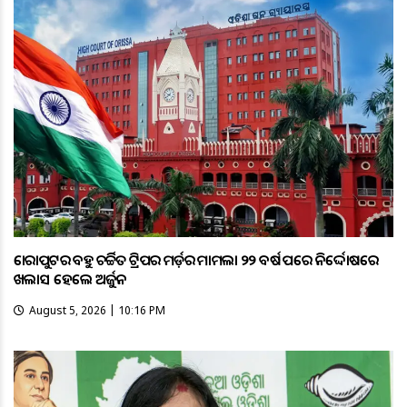
କୋରାପୁଟର ବହୁ ଚର୍ଚ୍ଚିତ ଟ୍ରିପର ମର୍ଡ଼ର ମାମଲା ୨୨ ବର୍ଷ ପରେ ନିର୍ଦ୍ଦୋଷରେ
ଖଲାସ ହେଲେ ଅର୍ଜୁନ
August 5, 2026 | 10:16 PM