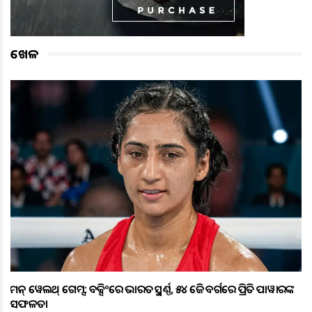
ଖେଳ
କମନ୍ ୱେଲଥ୍ ଗେମ୍ସ: ବକ୍ସିଂରେ ଭାରତକୁ ସ୍ବର୍ଣ୍ଣ, ୫୪ କେଜି ବର୍ଗରେ ପ୍ରିତି ପାୱାରଙ୍କ
ସଫଳତା