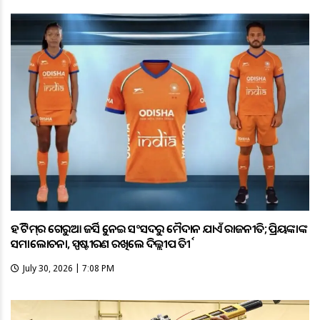
ହକି ଟିମ୍‌ର ଗେରୁଆ ଜର୍ସିକୁ ନେଇ ସଂସଦରୁ ମୈଦାନ ଯାଏଁ ରାଜନୀତି; ପ୍ରିୟଙ୍କାଙ୍କ
ସମାଲୋଚନା, ସ୍ପଷ୍ଟୀକରଣ ରଖିଲେ ଦିଲ୍ଲୀପ ତିର୍କୀ
July 30, 2026 | 7:08 PM