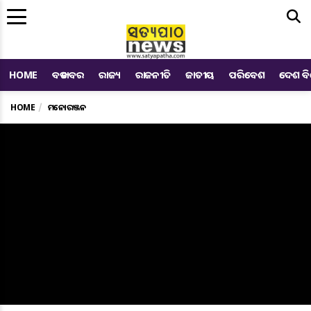
Me
HOME
ବଡ ଖବର
ରାଜ୍ୟ
ରାଜନୀତି
ଜାତୀୟ
ପରିବେଶ
ଦେଶ ବ
HOME
ମନୋରଞ୍ଜନ