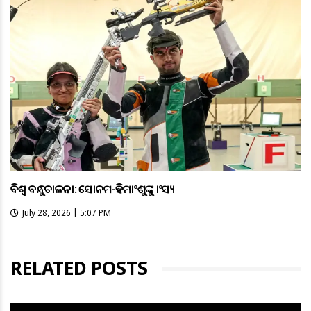
ବିଶ୍ବ ବନ୍ଧୁକଚାଳନା: ସୋନମ-ହିମାଂଶୁଙ୍କୁ କାଂସ୍ୟ
July 28, 2026 | 5:07 PM
RELATED POSTS