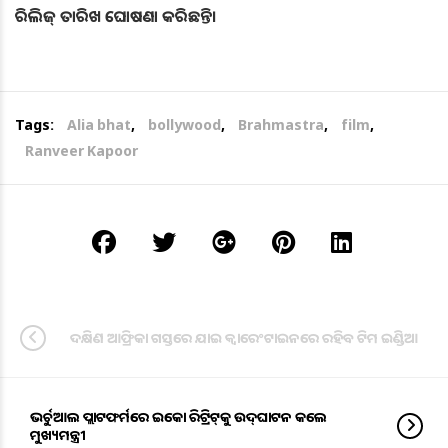
ରିଲିଜ୍ ତାରିଖ ଘୋଷଣା କରିଛନ୍ତି।
Tags:
Alia bhat
,
bollywood
,
Brahmastra
,
film
,
Ranveer Kapoor
ଦକ୍ଷିଣ ଆଫ୍ରିକା ଗସ୍ତରେ ଯାଇ କ୍ୱାରେଂଟାଇନରେ ରହିବ ଟିମ ଇଣ୍ଡିଆ
ଭର୍ଚୁଆଲ ପ୍ଲାଟଫର୍ମରେ ଇକୋ ରିଟ୍ରିଟ୍‌କୁ ଉଦ୍‌ଘାଟନ କଲେ
ମୁଖ୍ୟମନ୍ତ୍ରୀ