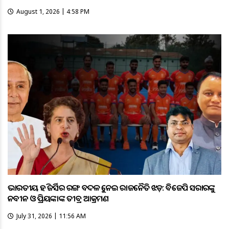
August 1, 2026 | 4:58 PM
ଭାରତୀୟ ହକି ଜର୍ସିର ରଙ୍ଗ ବଦଳକୁ ନେଇ ରାଜନୈତିକ ଝଡ଼: ବିଜେପି ସରକାରଙ୍କୁ
ନବୀନ ଓ ପ୍ରିୟଙ୍କାଙ୍କ ତୀବ୍ର ଆକ୍ରମଣ
July 31, 2026 | 11:56 AM