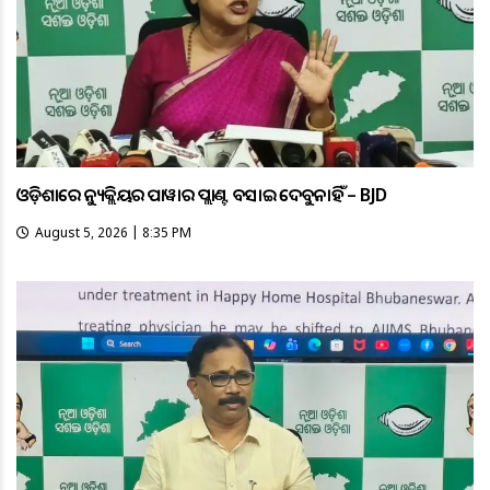
ଓଡ଼ିଶାରେ ନ୍ୟୁକ୍ଲିୟର ପାୱାର ପ୍ଲାଣ୍ଟ ବସାଇ ଦେବୁନାହିଁ – BJD
August 5, 2026 | 8:35 PM