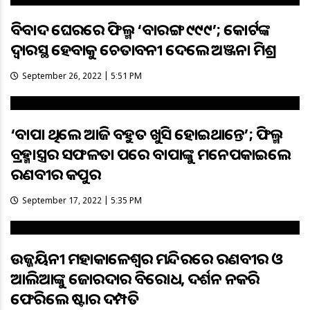
ବିବାଦ ଘେରରେ ଫିଲ୍ମ ‘ବାରଙ୍ଗ ୧୯୯୯’; କୋର୍ଟଙ୍କ
ଦ୍ବାରସ୍ଥ ହେବାକୁ ଚେତାବନୀ ଦେଲେ ଅଞ୍ଜନା ମିଶ୍ର
September 26, 2022 | 5:51 PM
‘ବାପା ଥିଲେ ଆଜି ବହୁତ ଖୁସି ହୋଇଥାନ୍ତେ’; ଫିଲ୍ମ
ବ୍ରହ୍ମାସ୍ତ୍ରର ସଫଳତା ପରେ ବାପାଙ୍କୁ ମନେପକାଇଲେ
ରଣବୀର କପୁର
September 17, 2022 | 5:35 PM
ଉଜ୍ଜୟିନୀ ମହାକାଳେଶ୍ଵର ମନ୍ଦିରରେ ରଣବୀର ଓ
ଆଲିଆଙ୍କୁ ଜୋରଦାର ବିରୋଧ, ଦର୍ଶନ ନକରି
ଫେରିଲେ ଷ୍ଟାର ଦମ୍ପତି