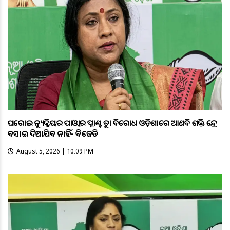
ଘରୋଇ ନ୍ୟୁକ୍ଲିୟର ପାଓ୍ବାର ପ୍ଲାଣ୍ଟକୁ କଡ଼ା ବିରୋଧ ଓଡ଼ିଶାରେ ଆଣବିକ ଶକ୍ତି କେନ୍ଦ୍ର
ବସାଇ ଦିଆଯିବ ନାହିଁ- ବିଜେଡି
August 5, 2026 | 10:09 PM