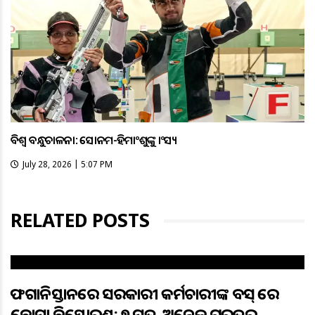
ବିଶ୍ବ ବନ୍ଧୁକଚାଳନା: ସୋନମ-ହିମାଂଶୁଙ୍କୁ କାଂସ୍ୟ
July 28, 2026 | 5:07 PM
RELATED POSTS
ଆଫଗାନିସ୍ତାନରେ ସରକାରୀ କର୍ମଚାରୀଙ୍କ ବସ୍ ରେ
ବୋମା ବିସ୍ଫୋରଣ; ୭ ମୃତ, ଅନେକ ଗୁରୁତର