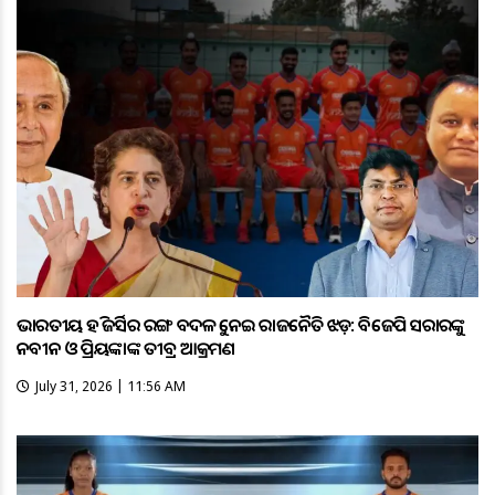
ଭାରତୀୟ ହକି ଜର୍ସିର ରଙ୍ଗ ବଦଳକୁ ନେଇ ରାଜନୈତିକ ଝଡ଼: ବିଜେପି ସରକାରଙ୍କୁ
ନବୀନ ଓ ପ୍ରିୟଙ୍କାଙ୍କ ତୀବ୍ର ଆକ୍ରମଣ
July 31, 2026 | 11:56 AM