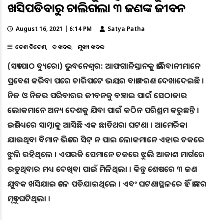
ଖସିପଡିବାରୁ ଚାଲିଗଲା ୩ ଜଣଙ୍କ ଜୀବନ
August 16, 2021 | 6:14 PM
Satya Patha
ଦେଶ ବିଦେଶ
ବଡ ଖବର
ମୁଖ୍ୟ ଖବର
(ସତ୍ୟପାଠ ବ୍ୟୁରୋ) ଭୁବନେଶ୍ୱର: ଆଫଗାନିସ୍ତାନକୁ ତାଲିବାନୀମାନେ
ପ୍ରବେଶ କରିବା ପରେ ଚାରିପଟେ ଭୟର ବାତାବରଣ ଦେଖାଦେଇଛି ।
ନିଜ ଓ ନିଜର ପରିବାରର ଜୀବନକୁ ବଞ୍ଚାଇ ପାଇଁ ସେଠାକାର
ଲୋକମାନେ ଅନ୍ୟ ଦେଶକୁ ଯିବା ପାଇଁ କଠିନ ପରିଶ୍ରମ କରୁଛନ୍ତି ।
ଇତିମଧ୍ୟରେ ସାମ୍ନାକୁ ଆସିଛି ଏକ ଛାଡିଥରା ଘଟଣା । ଆମେରିକା
ଯାଉଥିବା ବିମାନ ଭିତରେ ସିଟ୍ ନ ପାଇ ଲୋକମାନେ ଏହାର ଚକରେ
ଝୁଲି ରହିଥିଲେ । ଏପରକି ସେମାନେ ଚକରେ ଝୁଲି ଆକାଶ ମାର୍ଗରେ
ଉଡୁଥିବାର ମଧ୍ୟ ଦେଖିବା ପାଇଁ ମିଳିଥିଲା । କିନ୍ତୁ ଶେଷରେ ୩ ଜଣ
ଯୁବକ ଖସିଯାଇ ତଳେ ପଡିଯାଇଥିଲେ । ଏବଂ ଘଟଣାସ୍ଥଳରେ ହିଁ ତାଙ୍କର
ମୃତ୍ୟୁ ଘଟିଥିଲା ।