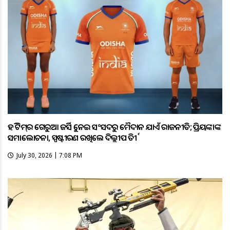
ହକି ଟିମ୍‌ର ଗେରୁଆ ଜର୍ସିକୁ ନେଇ ସଂସଦରୁ ମୈଦାନ ଯାଏଁ ରାଜନୀତି; ପ୍ରିୟଙ୍କାଙ୍କ
ସମାଲୋଚନା, ସ୍ପଷ୍ଟୀକରଣ ରଖିଲେ ଦିଲ୍ଲୀପ ତିର୍କୀ
July 30, 2026 | 7:08 PM