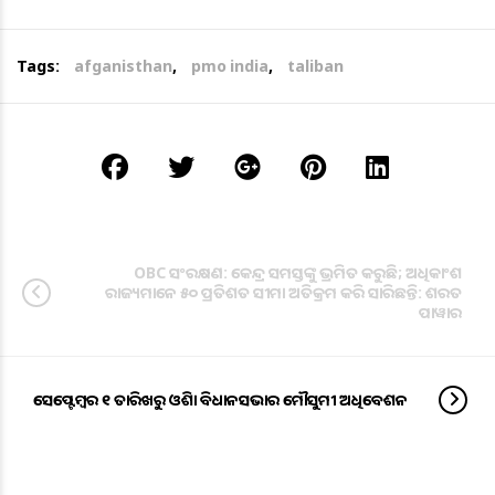
Tags:
afganisthan
,
pmo india
,
taliban
OBC ସଂରକ୍ଷଣ: କେନ୍ଦ୍ର ସମସ୍ତଙ୍କୁ ଭ୍ରମିତ କରୁଛି; ଅଧିକାଂଶ
ରାଜ୍ୟମାନେ ୫୦ ପ୍ରତିଶତ ସୀମା ଅତିକ୍ରମ କରି ସାରିଛନ୍ତି: ଶରତ
ପାୱାର
ସେପ୍ଟେମ୍ବର ୧ ତାରିଖରୁ ଓଡିଶା ବିଧାନସଭାର ମୌସୁମୀ ଅଧିବେଶନ