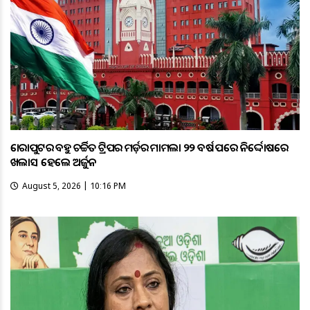
କୋରାପୁଟର ବହୁ ଚର୍ଚ୍ଚିତ ଟ୍ରିପର ମର୍ଡ଼ର ମାମଲା ୨୨ ବର୍ଷ ପରେ ନିର୍ଦ୍ଦୋଷରେ
ଖଲାସ ହେଲେ ଅର୍ଜୁନ
August 5, 2026 | 10:16 PM