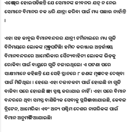
ଏତେ ତତ୍ପର ହୋଇପଡିଛନ୍ତି ଯେ ସେମାନଙ୍କ ଜୀବନର ଯତ୍ନ ନ ନେଇ
ସେମାନେ ବିମାନର ଚକ ଧରି ଯାତ୍ରା କରିବା ପାଇଁ ମଧ୍ୟ ପଛାଉ ନାହାଁନ୍ତି
।
ଏହା ସହ କାବୁଲ ବିମାନବନ୍ଦରର ଯାତ୍ରୀ ଟର୍ମିନାଲରେ ମଧ୍ୟ ଗୁଳି
ବିନିମୟରେ ଲୋକଙ୍କ ମୃତ୍ୟୁ ଘଟିଛି। ହମିଦ କରଞ୍ଜାଇ ଅନ୍ତର୍ଜାତୀୟ
ବିମାନବନ୍ଦରରେ ଆମେରିକାର ସୈନ୍ୟବାହିନୀ ଲୋକଙ୍କ ଭିଡ଼କୁ
ରୋକିବା ପାଇଁ ବାୟୁରେ ଗୁଳି ଚଳାଇଥିଲେ। ଏ ଘଟଣା ପରେ
ସାକ୍ଷୀମାନେ କହିଛନ୍ତି ଯେ ସେହି ସ୍ଥାନରେ ୮ ଜଣଙ୍କ ମୃତ ଦେହ ଦେଖିବା
ପାଇଁ ମିଳିଥିଲା । ହେଲେ ଏହା ଦଳାଚକଟା ପାଇଁ ହୋଇଛି ନା ଗୁଳି
ବାଜିବା ପରେ ହୋଇଛି ତାହା ସ୍ପଷ୍ଟ କରାଯାଇ ନାହିଁ । ଏହା ପରେ ବିମାନ
ବନ୍ଦରରେ ଥିବା ସମସ୍ତ ବାଣିଜ୍ୟିକ ସେବାକୁ ସ୍ଥଗିତ ରଖାଯାଇଛି, କେବଳ
ବ୍ରିଟେନ, ଆମେରିକା ଏବଂ ଅନ୍ୟ ପଶ୍ଚିମ ଦେଶର ନାଗରିକଙ୍କ ପାଇଁ
ବିମାନ ଅନୁମତି ଦିଆଯାଇଛି।