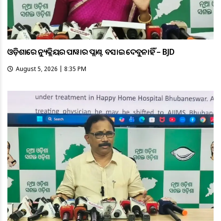
ଓଡ଼ିଶାରେ ନ୍ୟୁକ୍ଲିୟର ପାୱାର ପ୍ଲାଣ୍ଟ ବସାଇ ଦେବୁନାହିଁ – BJD
August 5, 2026 | 8:35 PM