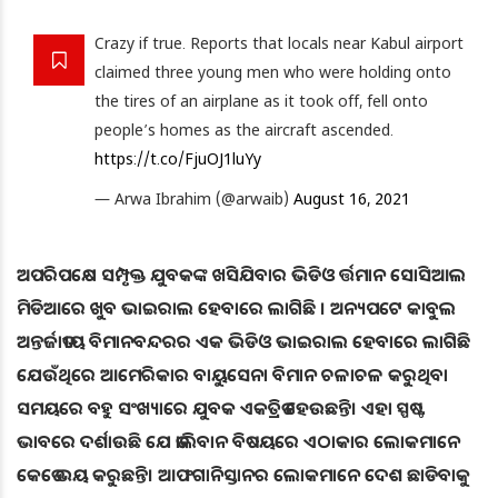
Crazy if true. Reports that locals near Kabul airport
claimed three young men who were holding onto
the tires of an airplane as it took off, fell onto
people’s homes as the aircraft ascended.
https://t.co/FjuOJ1luYy
— Arwa Ibrahim (@arwaib)
August 16, 2021
ଅପରିପକ୍ଷେ ସମ୍ପୃକ୍ତ ଯୁବକଙ୍କ ଖସିଯିବାର ଭିଡିଓ ର୍ତ୍ତମାନ ସୋସିଆଲ
ମିଡିଆରେ ଖୁବ ଭାଇରାଲ ହେବାରେ ଲାଗିଛି । ଅନ୍ୟପଟେ କାବୁଲ
ଅନ୍ତର୍ଜାତୀୟ ବିମାନବନ୍ଦରର ଏକ ଭିଡିଓ ଭାଇରାଲ ହେବାରେ ଲାଗିଛି
ଯେଉଁଥିରେ ଆମେରିକାର ବାୟୁସେନା ବିମାନ ଚଳାଚଳ କରୁଥିବା
ସମୟରେ ବହୁ ସଂଖ୍ୟାରେ ଯୁବକ ଏକତ୍ରିତ ହେଉଛନ୍ତି। ଏହା ସ୍ପଷ୍ଟ
ଭାବରେ ଦର୍ଶାଉଛି ଯେ ତାଲିବାନ ବିଷୟରେ ଏଠାକାର ଲୋକମାନେ
କେତେ ଭୟ କରୁଛନ୍ତି। ଆଫଗାନିସ୍ତାନର ଲୋକମାନେ ଦେଶ ଛାଡିବାକୁ