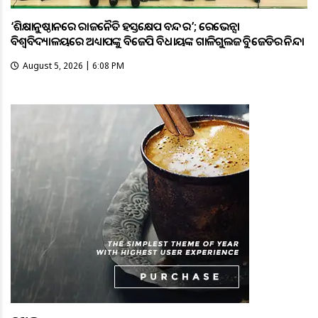
‘ଶିକ୍ଷାନୁଷ୍ଠାନରେ ରାଜନୈତିକ ହସ୍ତକ୍ଷେପ ବନ୍ଦ କର’; ରେଭେନ୍ସା
ବିଶ୍ୱବିଦ୍ୟାଳୟରେ ଅଧ୍ୟାପକଙ୍କୁ ବିଜେପି ବିଧାୟକଙ୍କ ଗାଳିଗୁଲଜକୁ ବିଜେଡିର ନିନ୍ଦା
August 5, 2026 | 6:08 PM