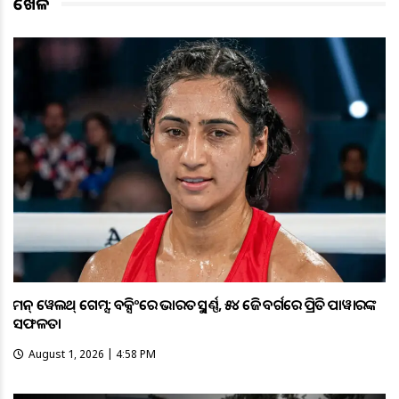
ଖେଳ
କମନ୍ ୱେଲଥ୍ ଗେମ୍ସ: ବକ୍ସିଂରେ ଭାରତକୁ ସ୍ବର୍ଣ୍ଣ, ୫୪ କେଜି ବର୍ଗରେ ପ୍ରିତି ପାୱାରଙ୍କ
ସଫଳତା
August 1, 2026 | 4:58 PM