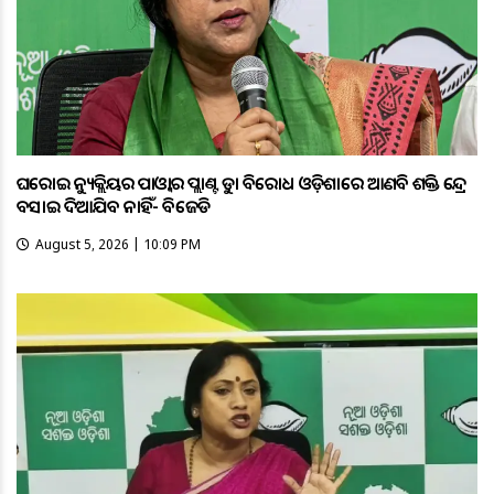
ଘରୋଇ ନ୍ୟୁକ୍ଲିୟର ପାଓ୍ବାର ପ୍ଲାଣ୍ଟକୁ କଡ଼ା ବିରୋଧ ଓଡ଼ିଶାରେ ଆଣବିକ ଶକ୍ତି କେନ୍ଦ୍ର
ବସାଇ ଦିଆଯିବ ନାହିଁ- ବିଜେଡି
August 5, 2026 | 10:09 PM