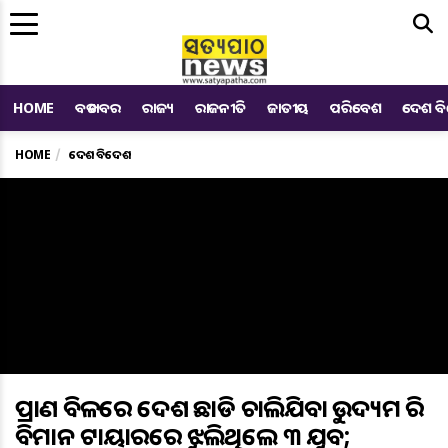
Me
HOME
ବଡ ଖବର
ରାଜ୍ୟ
ରାଜନୀତି
ଜାତୀୟ
ପରିବେଶ
ଦେଶ ବ
HOME
ଦେଶ ବିଦେଶ
ପ୍ରାଣ ବିକଳରେ ଦେଶ ଛାଡି ଚାଲିଯିବାକୁ ଉଦ୍ୟମ କରି
ବିମାନ ଟାୟାରରେ ଝୁଲିଥିଲେ ୩ ଯୁବକ;