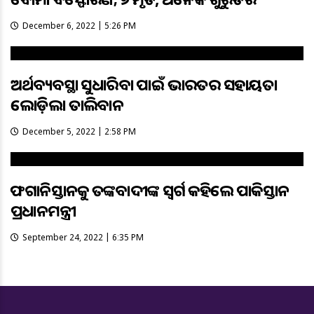
December 6, 2022 | 5:26 PM
ଅର୍ଥବ୍ୟବସ୍ଥା ସୁଧାରିବା ପାଇଁ ଭାରତର ସହାୟତା
ଲୋଡ଼ିଲା ତାଲିବାନ
December 5, 2022 | 2:58 PM
ଆଫଗାନିସ୍ତାନକୁ ଆତଙ୍କବାଦୀଙ୍କ ସ୍ବର୍ଗ କହିଲେ ପାକିସ୍ତାନ
ପ୍ରଧାନମନ୍ତ୍ରୀ
September 24, 2022 | 6:35 PM