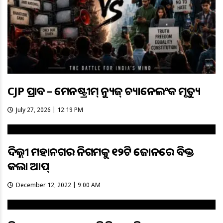
CJP ପ୍ରଭାବ – ମେନଷ୍ଟ୍ରୀମ୍ ନ୍ୟୁଜ୍ ଚ୍ୟାନେଲଂକ ମୃତ୍ୟୁ
July 27, 2026 | 12:19 PM
ଦିଲ୍ଲୀ ମହାନଗର ନିଗମକୁ ୧୨ଟି ଜୋନରେ ବିଭକ୍ତ
କଲା ଆପ୍‌
December 12, 2022 | 9:00 AM