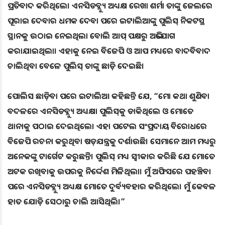
ପ୍ରତିବାଦ କରିଥିଲେ। ଏନସିଡବ୍ଲ୍ୟୁ ଅଧ୍ୟକ୍ଷ ରେଖା ଶର୍ମା ତାଙ୍କୁ ଜେଲରେ
ପୂରାଇ ଦେବାର ଧମକ ଦେବା ପରେ ଇଟାଲିଆଙ୍କୁ ପୁଲିସ୍‌ ନିକଟସ୍ଥ
ସ୍ଥାନକୁ ଉଠାଇ ନେଇଥିଲା ବୋଲି ଆପ୍‌ ପକ୍ଷରୁ ଅଭିଯୋଗ
କରାଯାଇଥିଲା। ଏହାକୁ ନେଇ ବିଜେପି ଓ ଆପ ମଧ୍ୟରେ ବାଦବିବାଦ
ଚାଲିଥିବା ବେଳେ ପୁଲିସ୍‌ ତାଙ୍କୁ ଛାଡ଼ି ଦେଇଛି।
ପୋଲିସ ଛାଡ଼ିବା ପରେ ଇଟାଲିଆ କହିଛନ୍ତି ଯେ, “ମୋ କଥା ଶୁଣିବା
ବଦଳରେ ଏନସିଡବ୍ଲ୍ୟୁ ଅଧ୍ୟକ୍ଷା ପୁଲିସ୍‌କୁ ଡାକିଥିଲେ ଓ ମୋତେ
ଥାନାକୁ ପଠାଇ ଦେଇଥିଲେ। ଏହା ପଟେଲ ସଂପ୍ରଦାୟ ବିରୋଧରେ
ବିଜେପି ରଚନା କରୁଥିବା ଷଡ଼ଯନ୍ତ୍ରକୁ ଦର୍ଶାଉଛି। ସେମାନେ ଆମ ମଧ୍ୟରୁ
ଅନେକଙ୍କୁ ଟାର୍ଗେଟ କରୁଛନ୍ତି। ପୁଲିସ୍‌ ମଧ୍ୟ ସ୍ୱୀକାର କରିଛି ଯେ ମୋତେ
ଅଟକ ରଖିବାକୁ ଉପରକୁ ନିର୍ଦ୍ଦେଶ ମିଳିଥିଲା। ମୁଁ ଅଫିସରେ ପହଞ୍ଚିବା
ପରେ ଏନସିଡବ୍ଲ୍ୟୁ ଅଧ୍ୟକ୍ଷ ମୋତେ ଦୁର୍ବ୍ୟବହାର କରିଥିଲେ। ମୁଁ କେବଳ
ହାତ ଯୋଡ଼ି ସେଠାରୁ ଚାଲି ଆସିଥିଲି।”