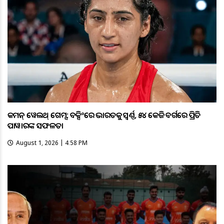
କମନ୍ ୱେଲଥ୍ ଗେମ୍ସ: ବକ୍ସିଂରେ ଭାରତକୁ ସ୍ବର୍ଣ୍ଣ, ୫୪ କେଜି ବର୍ଗରେ ପ୍ରିତି
ପାୱାରଙ୍କ ସଫଳତା
August 1, 2026 | 4:58 PM