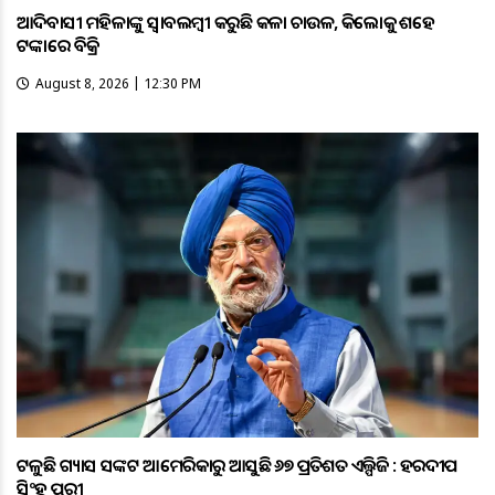
ଆଦିବାସୀ ମହିଳାଙ୍କୁ ସ୍ଵାବଲମ୍ଵୀ କରୁଛି କଳା ଚାଉଳ, କିଲୋକୁ ଶହେ
ଟଙ୍କାରେ ବିକ୍ରି
August 8, 2026 | 12:30 PM
ଟଳୁଛି ଗ୍ୟାସ ସଙ୍କଟ ଆମେରିକାରୁ ଆସୁଛି ୬୭ ପ୍ରତିଶତ ଏଲ୍ପିଜି : ହରଦୀପ
ସିଂହ ପୁରୀ