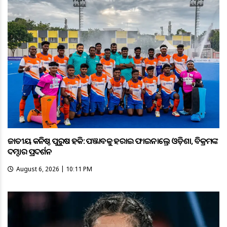
ଜାତୀୟ କନିଷ୍ଠ ପୁରୁଷ ହକି: ପଞ୍ଜାବକୁ ହରାଇ ଫାଇନାଲ୍ରେ ଓଡ଼ିଶା, ବିକ୍ରମଙ୍କ
ଦମ୍ଦାର ପ୍ରଦର୍ଶନ
August 6, 2026 | 10:11 PM