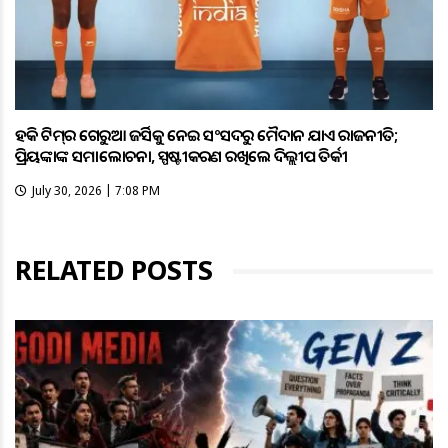
ହକି ଟିମ୍‌ର ଗେରୁଆ ଜର୍ସିକୁ ନେଇ ସଂସଦରୁ ମୈଦାନ ଯାଏଁ ରାଜନୀତି;
ପ୍ରିୟଙ୍କାଙ୍କ ସମାଲୋଚନା, ସ୍ପଷ୍ଟୀକରଣ ରଖିଲେ ଦିଲ୍ଲୀପ ତିର୍କୀ
July 30, 2026 | 7:08 PM
RELATED POSTS