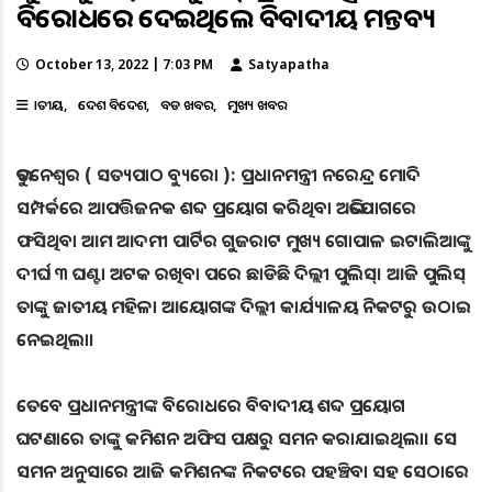
ବିରୋଧରେ ଦେଇଥିଲେ ବିବାଦୀୟ ମନ୍ତବ୍ୟ
October 13, 2022 | 7:03 PM
Satyapatha
ଜାତୀୟ
ଦେଶ ବିଦେଶ
ବଡ ଖବର
ମୁଖ୍ୟ ଖବର
ଭୁବନେଶ୍ୱର ( ସତ୍ୟପାଠ ବ୍ୟୁରୋ ): ପ୍ରଧାନମନ୍ତ୍ରୀ ନରେନ୍ଦ୍ର ମୋଦି
ସମ୍ପର୍କରେ ଆପତ୍ତିଜନକ ଶବ୍ଦ ପ୍ରୟୋଗ କରିଥିବା ଅଭିଯୋଗରେ
ଫସିଥିବା ଆମ ଆଦମୀ ପାର୍ଟିର ଗୁଜରାଟ ମୁଖ୍ୟ ଗୋପାଳ ଇଟାଲିଆଙ୍କୁ
ଦୀର୍ଘ ୩ ଘଣ୍ଟା ଅଟକ ରଖିବା ପରେ ଛାଡିଛି ଦିଲ୍ଲୀ ପୁଲିସ୍‌। ଆଜି ପୁଲିସ୍‌
ତାଙ୍କୁ ଜାତୀୟ ମହିଳା ଆୟୋଗଙ୍କ ଦିଲ୍ଲୀ କାର୍ଯ୍ୟାଳୟ ନିକଟରୁ ଉଠାଇ
ନେଇଥିଲା।
ତେବେ ପ୍ରଧାନମନ୍ତ୍ରୀଙ୍କ ବିରୋଧରେ ବିବାଦୀୟ ଶବ୍ଦ ପ୍ରୟୋଗ
ଘଟଣାରେ ତାଙ୍କୁ କମିଶନ ଅଫିସ ପକ୍ଷରୁ ସମନ କରାଯାଇଥିଲା। ସେ
ସମନ ଅନୁସାରେ ଆଜି କମିଶନଙ୍କ ନିକଟରେ ପହଞ୍ଚିବା ସହ ସେଠାରେ