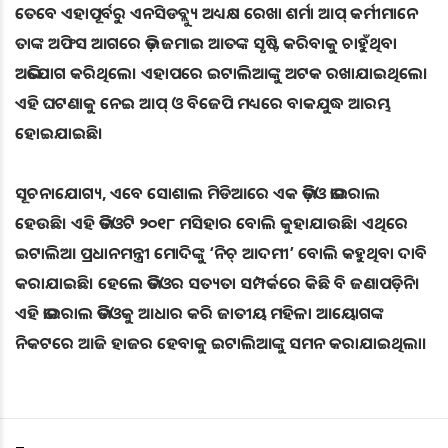
ତେବେ ଏହାପୂର୍ବରୁ ଏନସିଡବ୍ଲ୍ୟୁ ଅଧ୍ୟକ୍ଷ ରେଖା ଶର୍ମା ଆପ୍‌ କର୍ମୀମାନେ
ତାଙ୍କ ଅଫିସ ଆଗରେ ଭିଡ଼ ଜମାଇ ଆତଙ୍କ ସୃଷ୍ଟି କରିବାକୁ ଚାହୁଁଥିବା
ଅଭିଯୋଗ କରିଥିଲେ। ଏହାପରେ ଇଟାଲିଆଙ୍କୁ ଅଟକ ରଖାଯାଇଥିଲେ।
ଏହି ଘଟଣାକୁ ନେଇ ଆପ୍‌ ଓ ବିଜେପି ମଧ୍ୟରେ ବାକଯୁଦ୍ଧ ଆରମ୍ଭ
ହୋଇଯାଇଛି।
ସୂଚନାଯୋଗ୍ୟ, ଏବେ ସୋଶାଲ ମିଡିଆରେ ଏକ ଭିଡ଼ିଓ ଭାଇରାଲ
ହେଉଛି। ଏହି ଭିଡିଓଟି ୨୦୧୮ ମସିହାର ବୋଲି କୁହାଯାଉଛି। ଏଥିରେ
ଇଟାଲିଆ ପ୍ରଧାନମନ୍ତ୍ରୀ ମୋଦିଙ୍କୁ ‘ନିଚ୍‌ ଆଦମୀ’ ବୋଲି କହୁଥିବା ଦାବି
କରାଯାଇଛି। ହେଲେ ଭିଡିଓର ସତ୍ୟତା ସମ୍ପର୍କରେ କିଛି ବି ଜଣାପଡ଼ିନି।
ଏହି ଭାଇରାଲ ଭିଡିଓକୁ ଆଧାର କରି ଜାତୀୟ ମହିଳା ଆୟୋଗଙ୍କ
ନିକଟରେ ଆଜି ହାଜର ହେବାକୁ ଇଟାଲିଆଙ୍କୁ ସମନ କରାଯାଇଥିଲା।