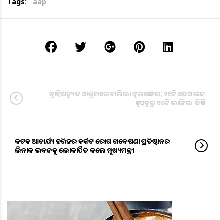
Tags:
aap
ତ୍ରାହିଅଚ୍ୟୁତ ଆଶ୍ରମରେ ଚାଲିଲା ବୁଲଡୋଜର; ୨୧ଟି ବେଆଇନ୍
ଡୁପ୍ଲେକ୍ସରୁ ୧୦ଟି ଭାଙ୍ଗିଲା ବିଡିଏ
କଟକ ଆଚାର୍ଯ୍ୟ ହରିହର କର୍କଟ ରୋଗ ଗବେଷଣା ପ୍ରତିଷ୍ଠାନର
ଲିନାକ ଭବନକୁ ଲୋକାର୍ପିତ କଲେ ମୁଖ୍ୟମନ୍ତ୍ରୀ