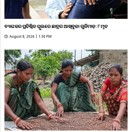
ବ୍ୟାଙ୍କକର ପ୍ରତିଷ୍ଠିତ ସ୍କୁଲରେ ଛାତ୍ରର ଆଖିବୁଜା ଗୁଳିମାଡ଼: ୮ ମୃତ
August 8, 2026 | 1:30 PM