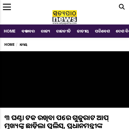
Me
HOME
ବଡ ଖବର
ରାଜ୍ୟ
ରାଜନୀତି
ଜାତୀୟ
ପରିବେଶ
ଦେଶ ବ
HOME
ଜାତୀୟ
୩ ଘଣ୍ଟା ଅଟକ ରଖିବା ପରେ ଗୁଜୁରାଟ ଆପ୍
ମୁଖ୍ୟଙ୍କୁ ଛାଡ଼ିଲା ପୁଲିସ୍‌, ପ୍ରଧାନମନ୍ତ୍ରୀଙ୍କ