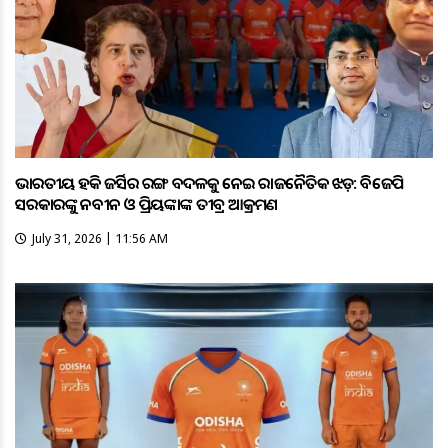
ଭାରତୀୟ ହକି ଜର୍ସିର ରଙ୍ଗ ବଦଳକୁ ନେଇ ରାଜନୈତିକ ଝଡ଼: ବିଜେପି
ସରକାରଙ୍କୁ ନବୀନ ଓ ପ୍ରିୟଙ୍କାଙ୍କ ତୀବ୍ର ଆକ୍ରମଣ
July 31, 2026 | 11:56 AM