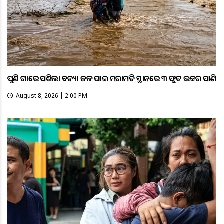
ପୁଣି ଗାଁରେ ପଶିଲା ବନ୍ୟା ଜଳ ଘାଇ ମରାମତି ସ୍ଥାନରେ ୩ ଫୁଟ ଉଚ୍ଚର ପାଣି
August 8, 2026 | 2:00 PM