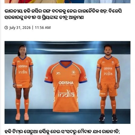
ଭାରତୀୟ ହକି ଜର୍ସିର ରଙ୍ଗ ବଦଳକୁ ନେଇ ରାଜନୈତିକ ଝଡ଼: ବିଜେପି
ସରକାରଙ୍କୁ ନବୀନ ଓ ପ୍ରିୟଙ୍କାଙ୍କ ତୀବ୍ର ଆକ୍ରମଣ
July 31, 2026 | 11:56 AM
ହକି ଟିମ୍‌ର ଗେରୁଆ ଜର୍ସିକୁ ନେଇ ସଂସଦରୁ ମୈଦାନ ଯାଏଁ ରାଜନୀତି;