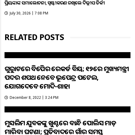
ପ୍ରିୟଙ୍କାଙ୍କ ସମାଲୋଚନା, ସ୍ପଷ୍ଟୀକରଣ ରଖିଲେ ଦିଲ୍ଲୀପ ତିର୍କୀ
July 30, 2026 | 7:08 PM
RELATED POSTS
ଗୁଜୁରାଟରେ ବିଜେପିର ରେକର୍ଡ ବିଜୟ; ୧୨ରେ ମୁଖ୍ୟମନ୍ତ୍ରୀ
ପଦର ଶପଥ ନେବେ ଭୂପେନ୍ଦ୍ର ପଟେଲ,
ଯୋଗଦେବେ ମୋଦି-ଶାହା
December 8, 2022 | 3:24 PM
ମୁସଲିମ ଯୁବକଙ୍କୁ ଖୁଣ୍ଟରେ ବାନ୍ଧି ପୋଲିସ ମାଡ଼
ମାରିବା ଘଟଣା; ପ୍ରତିବାଦରେ ଗାଁର ସମସ୍ତ