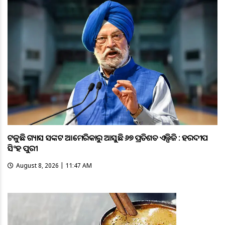
ଟଳୁଛି ଗ୍ୟାସ ସଙ୍କଟ ଆମେରିକାରୁ ଆସୁଛି ୬୭ ପ୍ରତିଶତ ଏଲ୍ପିଜି : ହରଦୀପ
ସିଂହ ପୁରୀ
August 8, 2026 | 11:47 AM