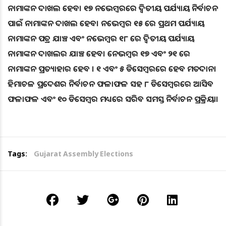
ନାମାଙ୍କନ ଦାଖଲ ହେବ। ୧୭ ନଭେମ୍ବରରେ ଦ୍ବିତୀୟ ପର୍ଯ୍ୟାୟ ନିର୍ବାଚନ
ପାଇଁ ନାମାଙ୍କନ ଦାଖଲ ହେବ। ନଭେମ୍ବର ୧୫ ରେ ପ୍ରଥମ ପର୍ଯ୍ୟାୟ
ନାମାଙ୍କନ ପତ୍ର ଯାଞ୍ଚ ଏବଂ ନଭେମ୍ବର ୧୮ ରେ ଦ୍ବିତୀୟ ପର୍ଯ୍ୟାୟ
ନାମାଙ୍କନ ଦାଖଲର ଯାଞ୍ଚ ହେବ। ନେଭମ୍ବର ୧୭ ଏବଂ ୨୧ ରେ
ନାମାଙ୍କନ ପ୍ରତ୍ୟାହାର ହେବ । ୧ ଏବଂ ୫ ଡିସେମ୍ବରରେ ହେବ ମତଦାନ।
ହିମାଚଳ ପ୍ରଦେଶର ନିର୍ବାଚନ ଫଳାଫଳ ସହ ୮ ଡିସେମ୍ବରରେ ଆସିବ
ଫଳାଫଳ ଏବଂ ୧୦ ଡିସେମ୍ବର ମଧ୍ୟରେ ସରିବ ସମସ୍ତ ନିର୍ବାଚନ ପ୍ରକ୍ରିୟା।
Tags:
Gujarat Assembly Elections