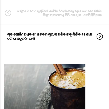
ବାୟୁର ମାନ ନ ସୁଧୁରିବା ପର୍ଯ୍ୟନ୍ତ ଦିଲ୍ଲୀର ସବୁ ସ୍କୁଲ୍‌ ବନ୍ଦ ରଖାଯାଉ;
ଦିଲ୍ଲୀ ସରକାରଙ୍କୁ ଚିଠି ଲେଖିଲା ଏନ୍‌ସିପିସିଆର୍‌
ମୃତ ପୋଲିଂ ଅଧିକାରୀ ନଟବର ମୁଣ୍ଡାଙ୍କ ପରିବାରକୁ ମିଳିବ ୧୫ ଲକ୍ଷ
ଟଙ୍କାର ଅନୁକମ୍ପା ରାଶି