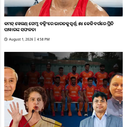
କମନ୍ ୱେଲଥ୍ ଗେମ୍ସ: ବକ୍ସିଂରେ ଭାରତକୁ ସ୍ବର୍ଣ୍ଣ, ୫୪ କେଜି ବର୍ଗରେ ପ୍ରିତି
ପାୱାରଙ୍କ ସଫଳତା
August 1, 2026 | 4:58 PM