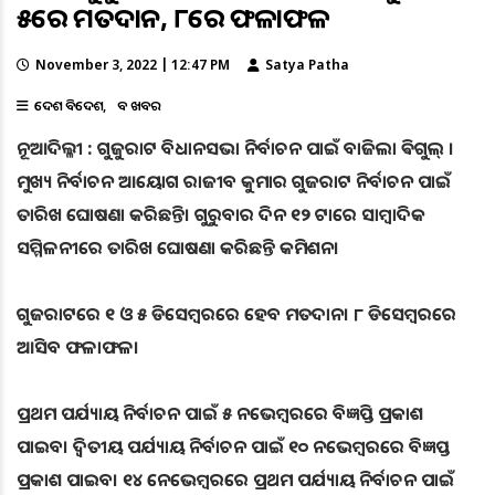
୫ରେ ମତଦାନ, ୮ରେ ଫଳାଫଳ
November 3, 2022 | 12:47 PM
Satya Patha
ଦେଶ ବିଦେଶ
ବଡ ଖବର
ନୂଆଦିଲ୍ଳୀ : ଗୁଜୁରାଟ ବିଧାନସଭା ନିର୍ବାଚନ ପାଇଁ ବାଜିଲା ଵିଗୁଲ୍ ।
ମୁଖ୍ୟ ନିର୍ବାଚନ ଆୟୋଗ ରାଜୀବ କୁମାର ଗୁଜରାଟ ନିର୍ବାଚନ ପାଇଁ
ତାରିଖ ଘୋଷଣା କରିଛନ୍ତି। ଗୁରୁବାର ଦିନ ୧୨ ଟାରେ ସାମ୍ବାଦିକ
ସମ୍ମିଳନୀରେ ତାରିଖ ଘୋଷଣା କରିଛନ୍ତି କମିଶନ।
ଗୁଜରାଟରେ ୧ ଓ ୫ ଡିସେମ୍ବରରେ ହେବ ମତଦାନ। ୮ ଡିସେମ୍ବରରେ
ଆସିବ ଫଳାଫଳ।
ପ୍ରଥମ ପର୍ଯ୍ୟାୟ ନିର୍ବାଚନ ପାଇଁ ୫ ନଭେମ୍ବରରେ ବିଜ୍ଞପ୍ତି ପ୍ରକାଶ
ପାଇବ। ଦ୍ବିତୀୟ ପର୍ଯ୍ୟାୟ ନିର୍ବାଚନ ପାଇଁ ୧୦ ନଭେମ୍ବରରେ ବିଜ୍ଞପ୍ତ
ପ୍ରକାଶ ପାଇବ। ୧୪ ନେଭେମ୍ବରରେ ପ୍ରଥମ ପର୍ଯ୍ୟାୟ ନିର୍ବାଚନ ପାଇଁ