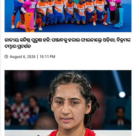
ଜାତୀୟ କନିଷ୍ଠ ପୁରୁଷ ହକି: ପଞ୍ଜାବକୁ ହରାଇ ଫାଇନାଲ୍ରେ ଓଡ଼ିଶା, ବିକ୍ରମଙ୍କ
ଦମ୍ଦାର ପ୍ରଦର୍ଶନ
August 6, 2026 | 10:11 PM