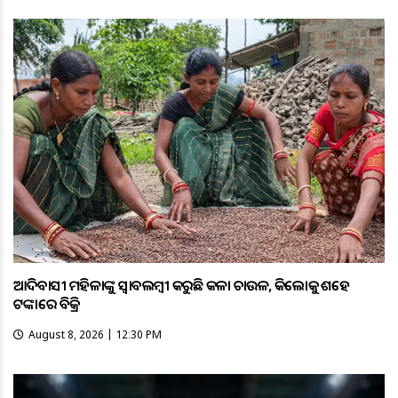
ଆଦିବାସୀ ମହିଳାଙ୍କୁ ସ୍ଵାବଲମ୍ଵୀ କରୁଛି କଳା ଚାଉଳ, କିଲୋକୁ ଶହେ
ଟଙ୍କାରେ ବିକ୍ରି
August 8, 2026 | 12:30 PM