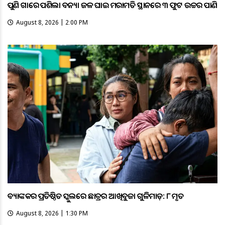
ପୁଣି ଗାଁରେ ପଶିଲା ବନ୍ୟା ଜଳ ଘାଇ ମରାମତି ସ୍ଥାନରେ ୩ ଫୁଟ ଉଚ୍ଚର ପାଣି
August 8, 2026 | 2:00 PM
ବ୍ୟାଙ୍କକର ପ୍ରତିଷ୍ଠିତ ସ୍କୁଲରେ ଛାତ୍ରର ଆଖିବୁଜା ଗୁଳିମାଡ଼: ୮ ମୃତ
August 8, 2026 | 1:30 PM