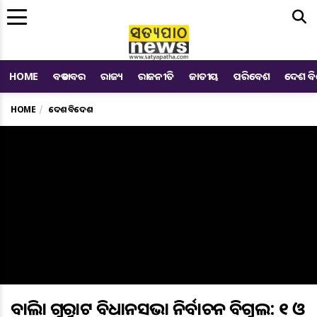
Me
HOME
ବଡ ଖବର
ରାଜ୍ୟ
ରାଜନୀତି
ଜାତୀୟ
ପରିବେଶ
ଦେଶ ବ
HOME
ଦେଶ ବିଦେଶ
ବାଜିଲା ଗୁଜୁରାଟ ବିଧାନସଭା ନିର୍ବାଚନ ବିଗୁଲ: ୧ ଓ