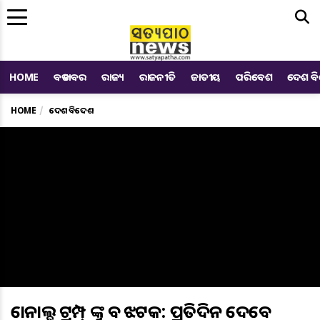
Me
HOME
ବଡ ଖବର
ରାଜ୍ୟ
ରାଜନୀତି
ଜାତୀୟ
ପରିବେଶ
ଦେଶ ବ
HOME
ଦେଶ ବିଦେଶ
ଡୋନାଲ୍ଡ ଟ୍ରମ୍ପ୍ ଙ୍କୁ ବଡ ଝଟକ: ପ୍ରତିଦିନ ଦେବେ