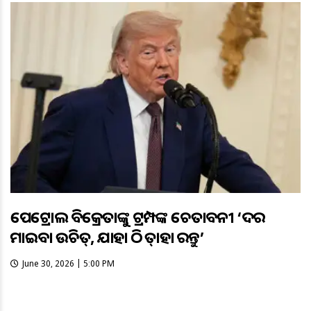
ପେଟ୍ରୋଲ ବିକ୍ରେତାଙ୍କୁ ଟ୍ରମ୍ପଙ୍କ ଚେତାବନୀ ‘ଦର
କମାଇବା ଉଚିତ୍, ଯାହା ଠିକ୍ ତାହା କରନ୍ତୁ’
June 30, 2026 | 5:00 PM