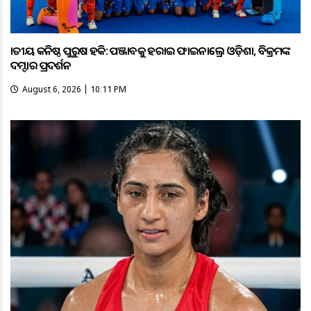
ଜାତୀୟ କନିଷ୍ଠ ପୁରୁଷ ହକି: ପଞ୍ଜାବକୁ ହରାଇ ଫାଇନାଲ୍ରେ ଓଡ଼ିଶା, ବିକ୍ରମଙ୍କ
ଦମ୍ଦାର ପ୍ରଦର୍ଶନ
August 6, 2026 | 10:11 PM