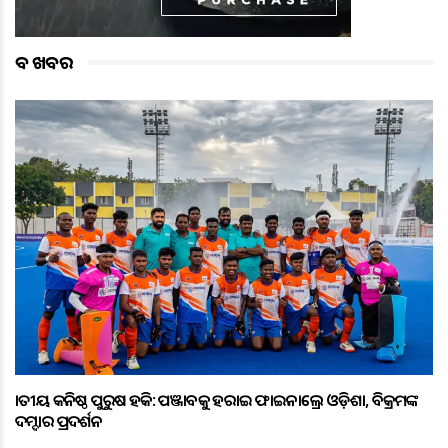
ବଡ ଖବର
ଜାତୀୟ କନିଷ୍ଠ ପୁରୁଷ ହକି: ପଞ୍ଜାବକୁ ହରାଇ ଫାଇନାଲ୍ରେ ଓଡ଼ିଶା, ବିକ୍ରମଙ୍କ
ଦମ୍ଦାର ପ୍ରଦର୍ଶନ