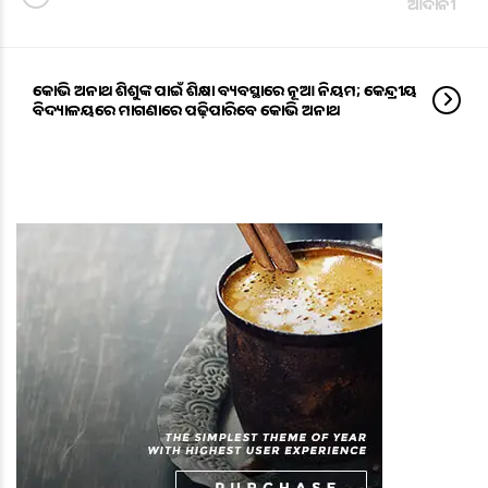
ଆଦାନୀ
କୋଭିଡ ଅନାଥ ଶିଶୁଙ୍କ ପାଇଁ ଶିକ୍ଷା ବ୍ୟବସ୍ଥାରେ ନୂଆ ନିୟମ; କେନ୍ଦ୍ରୀୟ
ବିଦ୍ୟାଳୟରେ ମାଗଣାରେ ପଢ଼ିପାରିବେ କୋଭିଡ ଅନାଥ