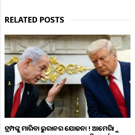
RELATED POSTS
ଟ୍ରମ୍ପଙ୍କୁ ମାରିବାକୁ ଇରାନର ଯୋଜନା ! ଆମେରିକାକୁ