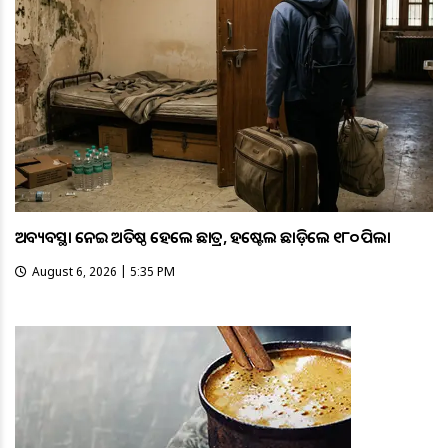
ଅବ୍ୟବସ୍ଥା ନେଇ ଅତିଷ୍ଠ ହେଲେ ଛାତ୍ର, ହଷ୍ଟେଲ ଛାଡ଼ିଲେ ୧୮୦ ପିଲା
August 6, 2026 | 5:35 PM