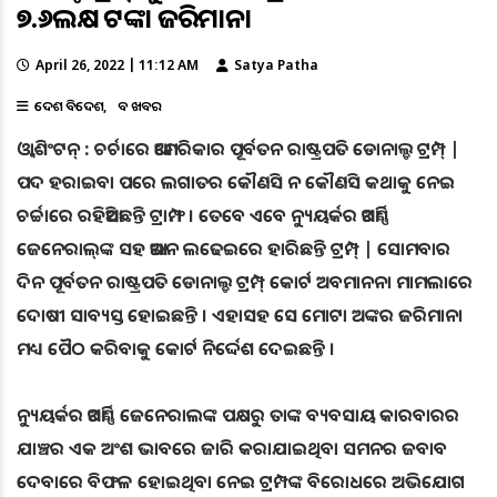
୭.୬ଲକ୍ଷ ଟଙ୍କା ଜରିମାନା
April 26, 2022 | 11:12 AM
Satya Patha
ଦେଶ ବିଦେଶ
ବଡ ଖବର
ଓ୍ବାଶିଂଟନ୍ : ଚର୍ଚାରେ ଆମେରିକାର ପୂର୍ବତନ ରାଷ୍ଟ୍ରପତି ଡୋନାଲ୍ଡ ଟ୍ରମ୍ପ୍ |
ପଦ ହରାଇବା ପରେ ଲଗାତର କୌଣସି ନ କୌଣସି କଥାକୁ ନେଇ
ଚର୍ଚ୍ଚାରେ ରହିଆସିଛନ୍ତି ଟ୍ରାମ୍ଫ । ତେବେ ଏବେ ନ୍ୟୁୟର୍କର ଆଟର୍ଣ୍ଣି
ଜେନେରାଲ୍‌ଙ୍କ ସହ ଆଇନ ଲଢେଇରେ ହାରିଛନ୍ତି ଟ୍ରମ୍ପ୍ | ସୋମବାର
ଦିନ ପୂର୍ବତନ ରାଷ୍ଟ୍ରପତି ଡୋନାଲ୍ଡ ଟ୍ରମ୍ପ୍ କୋର୍ଟ ଅବମାନନା ମାମଲାରେ
ଦୋଷୀ ସାବ୍ୟସ୍ତ ହୋଇଛନ୍ତି । ଏହାସହ ସେ ମୋଟା ଅଙ୍କର ଜରିମାନା
ମଧ୍ୟ ପୈଠ କରିବାକୁ କୋର୍ଟ ନିର୍ଦ୍ଦେଶ ଦେଇଛନ୍ତି ।
ନ୍ୟୁୟର୍କର ଆଟର୍ଣ୍ଣି ଜେନେରାଲଙ୍କ ପକ୍ଷରୁ ତାଙ୍କ ବ୍ୟବସାୟ କାରବାରର
ଯାଞ୍ଚର ଏକ ଅଂଶ ଭାବରେ ଜାରି କରାଯାଇଥିବା ସମନର ଜବାବ
ଦେବାରେ ବିଫଳ ହୋଇଥିବା ନେଇ ଟ୍ରମ୍ପଙ୍କ ବିରୋଧରେ ଅଭିଯୋଗ