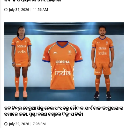
July 31, 2026 | 11:56 AM
ହକି ଟିମ୍‌ର ଗେରୁଆ ଜର୍ସିକୁ ନେଇ ସଂସଦରୁ ମୈଦାନ ଯାଏଁ ରାଜନୀତି; ପ୍ରିୟଙ୍କାଙ୍କ
ସମାଲୋଚନା, ସ୍ପଷ୍ଟୀକରଣ ରଖିଲେ ଦିଲ୍ଲୀପ ତିର୍କୀ
July 30, 2026 | 7:08 PM