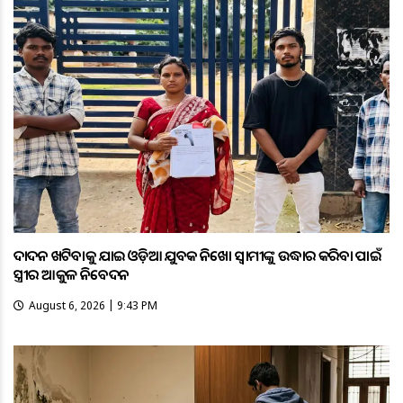
ଦାଦନ ଖଟିବାକୁ ଯାଇ ଓଡ଼ିଆ ଯୁବକ ନିଖୋଜ ସ୍ବାମୀଙ୍କୁ ଉଦ୍ଧାର କରିବା ପାଇଁ
ସ୍ତ୍ରୀର ଆକୁଳ ନିବେଦନ
August 6, 2026 | 9:43 PM