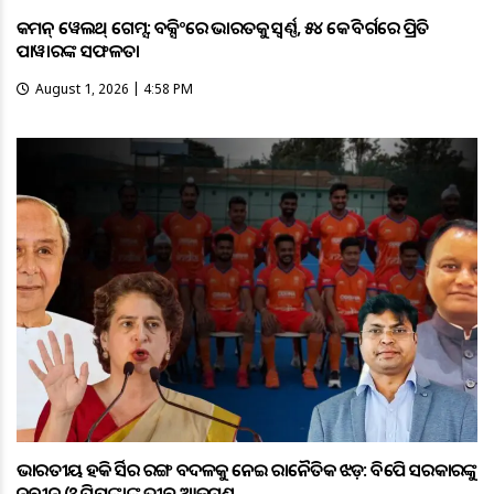
କମନ୍ ୱେଲଥ୍ ଗେମ୍ସ: ବକ୍ସିଂରେ ଭାରତକୁ ସ୍ବର୍ଣ୍ଣ, ୫୪ କେଜି ବର୍ଗରେ ପ୍ରିତି
ପାୱାରଙ୍କ ସଫଳତା
August 1, 2026 | 4:58 PM
ଭାରତୀୟ ହକି ଜର୍ସିର ରଙ୍ଗ ବଦଳକୁ ନେଇ ରାଜନୈତିକ ଝଡ଼: ବିଜେପି ସରକାରଙ୍କୁ
ନବୀନ ଓ ପ୍ରିୟଙ୍କାଙ୍କ ତୀବ୍ର ଆକ୍ରମଣ