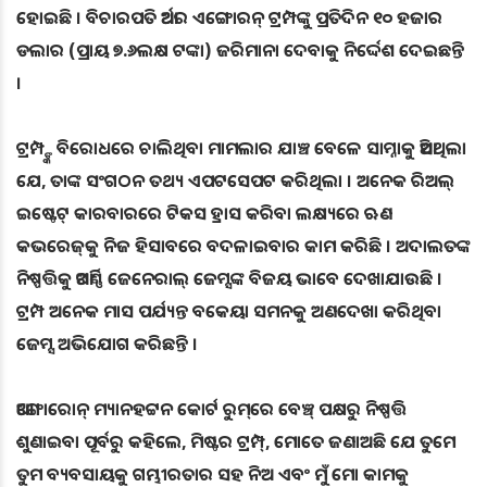
ହୋଇଛି । ବିଚାରପତି ଆର୍ଥର ଏଙ୍ଗୋରନ୍ ଟ୍ରମ୍ପଙ୍କୁ ପ୍ରତିଦିନ ୧୦ ହଜାର
ଡଲାର (ପ୍ରାୟ ୭.୬ଲକ୍ଷ ଟଙ୍କା) ଜରିମାନା ଦେବାକୁ ନିର୍ଦ୍ଦେଶ ଦେଇଛନ୍ତି
।
ଟ୍ରମ୍ପ୍ଙ୍କ ବିରୋଧରେ ଚାଲିଥିବା ମାମଲାର ଯାଞ୍ଚ ବେଳେ ସାମ୍ନାକୁ ଆସିଥିଲା
ଯେ, ତାଙ୍କ ସଂଗଠନ ତଥ୍ୟ ଏପଟସେପଟ କରିଥିଲା । ଅନେକ ରିଅଲ୍
ଇଷ୍ଟେଟ୍ କାରବାରରେ ଟିକସ ହ୍ରାସ କରିବା ଲକ୍ଷ୍ୟରେ ଋଣ
କଭରେଜ୍‌କୁ ନିଜ ହିସାବରେ ବଦଳାଇବାର କାମ କରିଛି । ଅଦାଲତଙ୍କ
ନିଷ୍ପତ୍ତିକୁ ଆଟର୍ଣ୍ଣି ଜେନେରାଲ୍ ଜେମ୍ସଙ୍କ ବିଜୟ ଭାବେ ଦେଖାଯାଉଛି ।
ଟ୍ରମ୍ପ ଅନେକ ମାସ ପର୍ଯ୍ୟନ୍ତ ବକେୟା ସମନକୁ ଅଣଦେଖା କରିଥିବା
ଜେମ୍ସ ଅଭିଯୋଗ କରିଛନ୍ତି ।
ଆଙ୍ଗୋରୋନ୍ ମ୍ୟାନହଟ୍ଟନ କୋର୍ଟ ରୁମ୍‌ରେ ବେଞ୍ଚ୍ ପକ୍ଷରୁ ନିଷ୍ପତ୍ତି
ଶୁଣାଇବା ପୂର୍ବରୁ କହିଲେ, ମିଷ୍ଟର ଟ୍ରମ୍ପ୍, ମୋତେ ଜଣାଅଛି ଯେ ତୁମେ
ତୁମ ବ୍ୟବସାୟକୁ ଗମ୍ଭୀରତାର ସହ ନିଅ ଏବଂ ମୁଁ ମୋ କାମକୁ