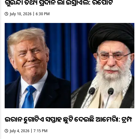
ଗୁଇନ୍ଦା ତଥ୍ୟ ପ୍ରଦାନ କଲା ଇସ୍ରାଏଲ: ରିପୋର୍ଟ
July 10, 2026 | 6:30 PM
ଇରାନକୁ ଗୋଟିଏ ସପ୍ତାହ ଛୁଟି ଦେଇଛି ଆମେରିକା: ଟ୍ରମ୍ପ
July 4, 2026 | 7:15 PM