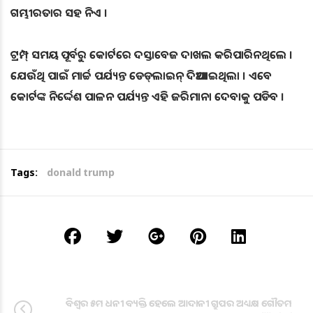
ଗମ୍ଭୀରତାର ସହ ନିଏ ।
ଟ୍ରମ୍ପ୍ ସମୟ ପୂର୍ବରୁ କୋର୍ଟରେ ଦସ୍ତାବେଜ ଦାଖଲ କରିପାରିନଥିଲେ ।
ଯେଉଁଥି ପାଇଁ ମାର୍ଚ୍ଚ ପର୍ଯ୍ୟନ୍ତ ଡେଡ୍‌ଲାଇନ୍ ଦିଆଯାଇଥିଲା । ଏବେ
କୋର୍ଟଙ୍କ ନିର୍ଦ୍ଦେଶ ପାଳନ ପର୍ଯ୍ୟନ୍ତ ଏହି ଜରିମାନା ଦେବାକୁ ପଡିବ ।
Tags:
donald trump
ବିଶ୍ୱର ୫ମ ଧନୀ ବ୍ୟକ୍ତି ହେଲେ ଆଦାନୀ ଗ୍ରୁପର ଅଧ୍ୟକ୍ଷ ଗୌତମ