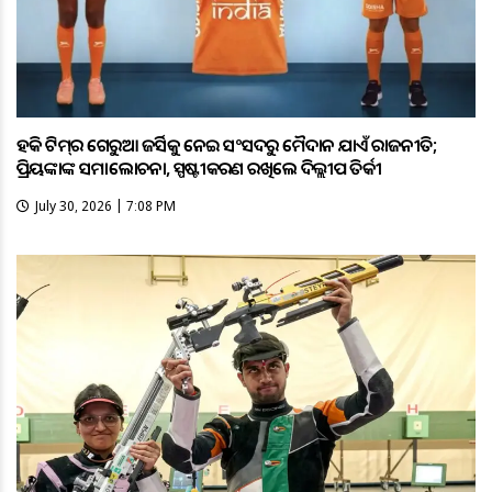
ହକି ଟିମ୍‌ର ଗେରୁଆ ଜର୍ସିକୁ ନେଇ ସଂସଦରୁ ମୈଦାନ ଯାଏଁ ରାଜନୀତି;
ପ୍ରିୟଙ୍କାଙ୍କ ସମାଲୋଚନା, ସ୍ପଷ୍ଟୀକରଣ ରଖିଲେ ଦିଲ୍ଲୀପ ତିର୍କୀ
July 30, 2026 | 7:08 PM