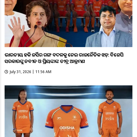
ଭାରତୀୟ ହକି ଜର୍ସିର ରଙ୍ଗ ବଦଳକୁ ନେଇ ରାଜନୈତିକ ଝଡ଼: ବିଜେପି
ସରକାରଙ୍କୁ ନବୀନ ଓ ପ୍ରିୟଙ୍କାଙ୍କ ତୀବ୍ର ଆକ୍ରମଣ
July 31, 2026 | 11:56 AM