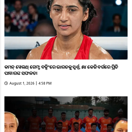
କମନ୍ ୱେଲଥ୍ ଗେମ୍ସ: ବକ୍ସିଂରେ ଭାରତକୁ ସ୍ବର୍ଣ୍ଣ, ୫୪ କେଜି ବର୍ଗରେ ପ୍ରିତି
ପାୱାରଙ୍କ ସଫଳତା
August 1, 2026 | 4:58 PM