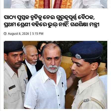
ପାଠ୍ୟ ପୁସ୍ତକ ତ୍ରୁଟିକୁ ନେଇ ଗୁରୁତ୍ବପୂର୍ଣ୍ଣ ବୈଠକ,
ପ୍ରଥମ ଶ୍ରେଣୀ ବହିରେ ଭୁଲ୍ ନାହିଁ: ଗଣଶିକ୍ଷା ମନ୍ତ୍ରୀ
August 6, 2026 | 5:15 PM