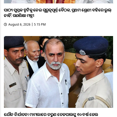
ପାଠ୍ୟ ପୁସ୍ତକ ତ୍ରୁଟିକୁ ନେଇ ଗୁରୁତ୍ବପୂର୍ଣ୍ଣ ବୈଠକ, ପ୍ରଥମ ଶ୍ରେଣୀ ବହିରେ ଭୁଲ୍
ନାହିଁ: ଗଣଶିକ୍ଷା ମନ୍ତ୍ରୀ
August 6, 2026 | 5:15 PM
ଯୌନ ନିର୍ଯାତନା ମାମଲାରେ ତରୁଣ ତେଜପାଲଙ୍କୁ ୧୦ ବର୍ଷ ଜେଲ