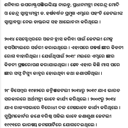
ଶନିବାର ଉପରାଷ୍ଟ୍ରପତି ଭେଙ୍କିୟା ନାଇଡୁ, ପ୍ରଧାନମନ୍ତ୍ରୀ ନରେନ୍ଦ୍ର ମୋଦି
ଓ କେନ୍ଦ୍ର ସ୍ୱାସ୍ଥ୍ୟମନ୍ତ୍ରୀ ଡ. ହର୍ଷବର୍ଦ୍ଧନ ପ୍ରମୁଖ ଏମ୍ସରେ ପହଂଚି ଜେଟଲୀଙ୍କ
ସ୍ୱାସ୍ଥାବସ୍ଥା ନେଇ ଡାକ୍ତରଙ୍କ ସହ ଆଲୋଚନା କରିଥିଲେ ।
୨୦୧୪ ସେପ୍ଟେମ୍ବରରେ ଓଜନ ହ୍ରାସ କରିବା ପାଇଁ ଜେଟଲୀ ମେକ୍ସ
ହସପିଟାଲରେ ସର୍ଜରୀ କରାଇଥିଲେ । ଏହାପରେ ଗତବର୍ଷ ତାଙ୍କର କିଡନୀ
ରୋଗ ବାହାରିଥିଲା । ଯେଉଁଥିପାଇଁ ୨୦୧୮ ମଇରେ ଏମ୍ସରେ ତାଙ୍କର
କିଡନୀ ପ୍ରତ୍ୟାରୋପଣ କରାଯାଇଥିଲା । ତେବେ ଏହାର କିଛି ମାସ ପରେ
ତାଙ୍କର ସଫ୍ଟ ଟିସ୍ୟୁ କାନ୍ସର ହୋଇଥିବା କଥା ଜଣାପଡିଥିଲା ।
୨୮ ଡିସେମ୍ବର ୧୯୫୨ରେ ଜନ୍ମିତ ଜେଟଲୀ ୨୦୧୪ରୁ ୨୦୧୯ ଯାଏ ଭାରତ
ସରକାରରେ ଅର୍ଥମନ୍ତ୍ରୀ ଭାବେ କାର୍ଯ୍ୟ କରିଥିଲେ । ୨୦୦୯ରୁ ୨୦୧୪
ଯାଏ ରାଜ୍ୟସଭାରେ ବିରୋଧୀ ଦଳ ନେତା ଭାବେ କାର୍ଯ୍ୟ କରିଥିଲେ ।
ସୁପ୍ରିମକୋର୍ଟର ଜଣେ ବରିଷ୍ଠ ଓକିଲ ଭାବେ ଜଣାଶୁଣା ଜେଟଲୀ
୧୯୯୧ରେ ଭାରତୀୟ ଜନତା ପାର୍ଟିରେ ଯୋଗଦେଇଥିଲେ ।