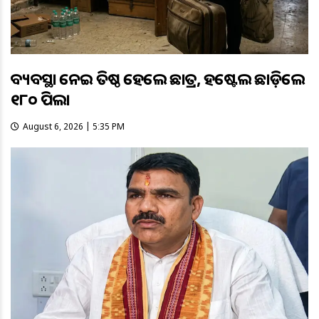
ଅବ୍ୟବସ୍ଥା ନେଇ ଅତିଷ୍ଠ ହେଲେ ଛାତ୍ର, ହଷ୍ଟେଲ ଛାଡ଼ିଲେ
୧୮୦ ପିଲା
August 6, 2026 | 5:35 PM