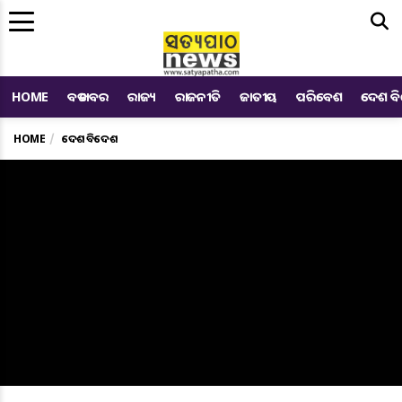
Me
HOME
ବଡ ଖବର
ରାଜ୍ୟ
ରାଜନୀତି
ଜାତୀୟ
ପରିବେଶ
ଦେଶ ବ
HOME
ଦେଶ ବିଦେଶ