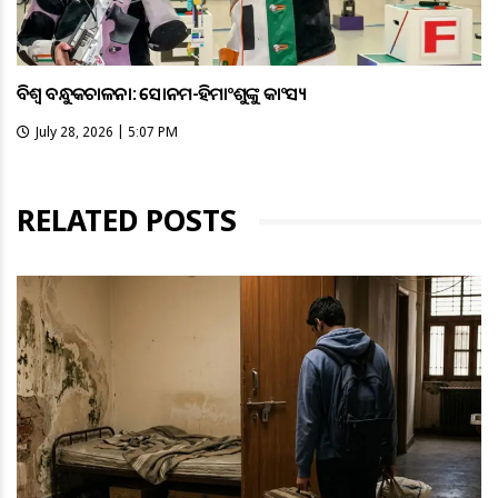
ବିଶ୍ବ ବନ୍ଧୁକଚାଳନା: ସୋନମ-ହିମାଂଶୁଙ୍କୁ କାଂସ୍ୟ
July 28, 2026 | 5:07 PM
RELATED POSTS