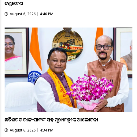
ଦଣ୍ଡାଦେଶ
August 6, 2026 | 4:46 PM
ଛତିଶଗଡ ରାଜ୍ୟପାଳଙ୍କ ସହ ମୁଖ୍ୟମନ୍ତ୍ରୀଙ୍କ ଆଲୋଚନା
August 6, 2026 | 4:34 PM