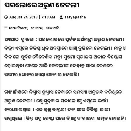
ପରଲୋକରେ ଅରୁଣ ଜେଟଲୀ
August 24, 2019 | 7:18 AM
satyapatha
ଦେଶ ବିଦେଶ
ବଡ ଖବର
ରାଜନୀତି
ସତ୍ୟପାଠ ବ୍ୟୁରୋ : ପରଲୋକରେ ପୂର୍ବତନ ଅର୍ଥମନ୍ତ୍ରୀ ଅରୁଣ ଜେଟଲୀ ।
ଦିଲ୍ଲୀ ଏମ୍ସରେ ଚିକିତ୍ସାଧିନ ଅବସ୍ଥାରେ ଆଖି ବୁଜିଲେ ଜେଟଲୀ । ମାତ୍ର ୪
ଦିନ ତଳେ ପୂର୍ବତନ ବୈଦେଶିକ ମନ୍ତ୍ରୀ ସୁଷମା ସ୍ୱରାଜଙ୍କ ଅକାଳ ବିୟୋଗ
ହୋଇଥିବା ବେଳେ ଆଜି ଜେଟଲୀଙ୍କ ଦେହାନ୍ତ ସାରା ଦେଶରେ
ଗଭୀର ଶୋକର ଛାୟା ଖେଳାଇ ଦେଇଛି ।
ଗତ ୯ ତାରିଖରେ ନିଶ୍ୱାସ ପ୍ରଶ୍ୱାସ ନେବାରେ ସମସ୍ୟା ଅନୁଭବ କରିଥିଲେ
ଅରୁଣ ଜେଟଲୀ । ତେଣୁ ଶୁକ୍ରବାର ସକାଳେ ତାଙ୍କୁ ଏମ୍ସରେ ଭର୍ତ୍ତୀ
କରାଯାଇଥିଲା । ଏକ ସ୍ୱତନ୍ତ୍ର ଡାକ୍ତରୀ ଦଳ ତାଙ୍କର ଚିକିତ୍ସା ଜାରୀ
ରଖିଥିଲେ । କିନ୍ତୁ ସବୁ ଚେଷ୍ଟା ପରେ ବି ତାଙ୍କୁ ବଂଚାଇବା ସମ୍ଭବ ହୋଇନି ।