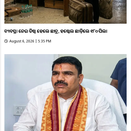
ଅବ୍ୟବସ୍ଥା ନେଇ ଅତିଷ୍ଠ ହେଲେ ଛାତ୍ର, ହଷ୍ଟେଲ ଛାଡ଼ିଲେ ୧୮୦ ପିଲା
August 6, 2026 | 5:35 PM