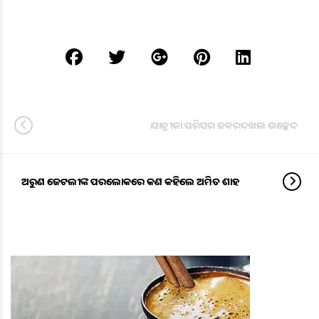
ଯାତ୍ରୀକା ପରିସର ଜବରଦଖଲ ଉଚ୍ଛେଦ
ଅରୁଣ ଜେଟଲୀଙ୍କ ପରଲୋକରେ କଣ କହିଲେ ଅମିତ ଶାହ