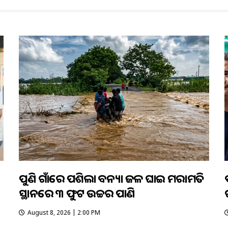
ପୁଣି ଗାଁରେ ପଶିଲା ବନ୍ୟା ଜଳ ଘାଇ ମରାମତି
ସ୍ଥାନରେ ୩ ଫୁଟ ଉଚ୍ଚର ପାଣି
August 8, 2026 | 2:00 PM