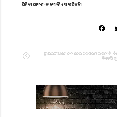
ପିଟିବା ଆବଶ୍ୟକ ବୋଲି ସେ କହିଛନ୍ତି।
ଡ୍ରାଇଭରଙ୍କ ଆନ୍ଦୋଳନ ନେଇ ସରଗରମ ରାଜନୀତି; ବି
ବିଜେପି ମୁହ