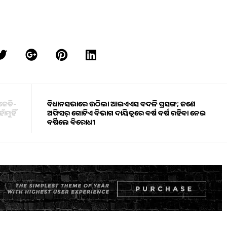
ଜେଡି-
ବିଧାନସଭାରେ ଉଠିଲା ଆଇଏଏସ ବଦଳି ପ୍ରସଙ୍ଗ; ଜଣେ
ାଁମୁହିଁ
ଅଫିସର୍ ଗୋଟିଏ ବିଭାଗ ଦାୟିତ୍ବରେ ବର୍ଷ ବର୍ଷ ରହିବା ନେଇ
ବର୍ଷିଲେ ବିରୋଧୀ