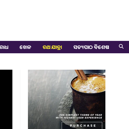
ରାଧ
ଖେଳ
ରଥ ଯାତ୍ରା
ସତ୍ୟପାଠ ବିଶେଷ