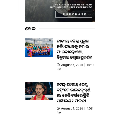
ଖେଳ
ଜାତୀୟ କନିଷ୍ଠ ପୁରୁଷ
ହକି: ପଞ୍ଜାବକୁ ହରାଇ
ଫାଇନାଲ୍ରେ ଓଡ଼ିଶା,
ବିକ୍ରମଙ୍କ ଦମ୍ଦାର ପ୍ରଦର୍ଶନ
August 6, 2026 | 10:11
PM
କମନ୍ ୱେଲଥ୍ ଗେମ୍ସ:
ବକ୍ସିଂରେ ଭାରତକୁ ସ୍ବର୍ଣ୍ଣ,
୫୪ କେଜି ବର୍ଗରେ ପ୍ରିତି
ପାୱାରଙ୍କ ସଫଳତା
August 1, 2026 | 4:58
PM