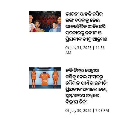
ଭାରତୀୟ ହକି ଜର୍ସିର
ରଙ୍ଗ ବଦଳକୁ ନେଇ
ରାଜନୈତିକ ଝଡ଼: ବିଜେପି
ସରକାରଙ୍କୁ ନବୀନ ଓ
ପ୍ରିୟଙ୍କାଙ୍କ ତୀବ୍ର ଆକ୍ରମଣ
July 31, 2026 | 11:56
AM
ହକି ଟିମ୍‌ର ଗେରୁଆ
ଜର୍ସିକୁ ନେଇ ସଂସଦରୁ
ମୈଦାନ ଯାଏଁ ରାଜନୀତି;
ପ୍ରିୟଙ୍କାଙ୍କ ସମାଲୋଚନା,
ସ୍ପଷ୍ଟୀକରଣ ରଖିଲେ
ଦିଲ୍ଲୀପ ତିର୍କୀ
July 30, 2026 | 7:08 PM