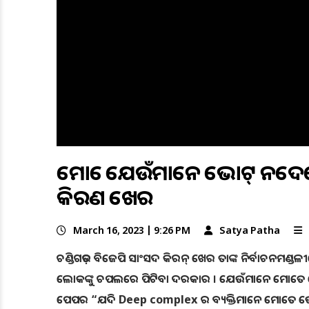
ମୋତେ ଯେଉଁମାନେ ଭୋଟ୍ ନଦେ
କିରଣ ଖେର
March 16, 2023 | 9:26 PM
Satya Patha
ଚଣ୍ଡିଗଡ଼ର ବିଜେପି ସାଂସଦ କିରନ୍ ଖେର ତାଙ୍କ ନିର୍ବାଚନମଣ୍ଡଳ
ଲୋକଙ୍କୁ ଚପଲରେ ପିଟିବା ଦରକାର । ଯେଉଁମାନେ ମୋତେ ଭୋ
ପେପର “ଯଦି Deep complex ର ବ୍ୟକ୍ତିମାନେ ମୋତେ ଭୋଟ୍ 