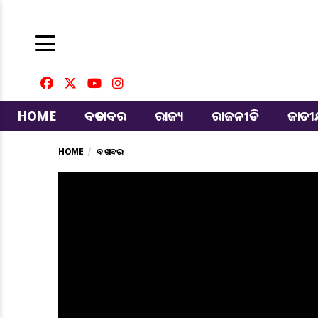
HOME
ବଡ ଖବର
ରାଜ୍ୟ
ରାଜନୀତି
ଜାତ
HOME
ବଡ ଖବର