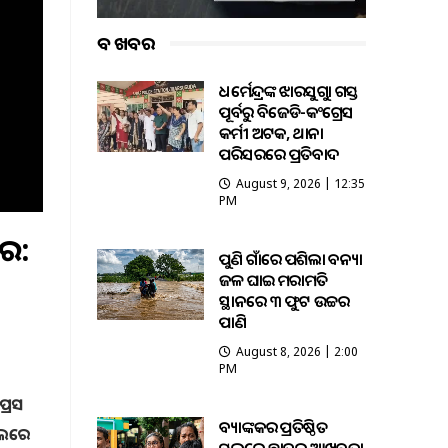
ବଡ ଖବର
ଧର୍ମେନ୍ଦ୍ରଙ୍କ ଝାରସୁଗୁଡ଼ା ଗସ୍ତ
ପୂର୍ବରୁ ବିଜେଡି-କଂଗ୍ରେସ
କର୍ମୀ ଅଟକ, ଥାନା
ପରିସରରେ ପ୍ରତିବାଦ
August 9, 2026 | 12:35
PM
ର:
ପୁଣି ଗାଁରେ ପଶିଲା ବନ୍ୟା
ଜଳ ଘାଇ ମରାମତି
ସ୍ଥାନରେ ୩ ଫୁଟ ଉଚ୍ଚର
ପାଣି
August 8, 2026 | 2:00
PM
ରେସ
ବ୍ୟାଙ୍କକର ପ୍ରତିଷ୍ଠିତ
ଚପଲରେ