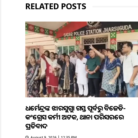
RELATED POSTS
ଧର୍ମେନ୍ଦ୍ରଙ୍କ ଝାରସୁଗୁଡ଼ା ଗସ୍ତ ପୂର୍ବରୁ ବିଜେଡି-
କଂଗ୍ରେସ କର୍ମୀ ଅଟକ, ଥାନା ପରିସରରେ
ପ୍ରତିବାଦ
August 9, 2026 | 12:35 PM