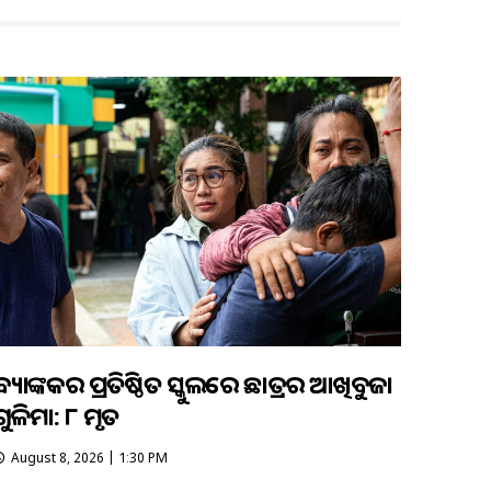
ବ୍ୟାଙ୍କକର ପ୍ରତିଷ୍ଠିତ ସ୍କୁଲରେ ଛାତ୍ରର ଆଖିବୁଜା
ଗୁଳିମାଡ଼: ୮ ମୃତ
August 8, 2026 | 1:30 PM