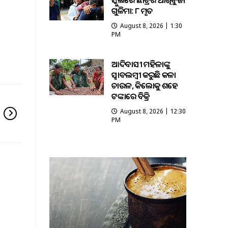
ସ୍କୁଲରେ ଛାତ୍ରର ଆଖିବୁଜା
ଗୁଳିମାଡ଼: ୮ ମୃତ
August 8, 2026 | 1:30
PM
ଆଦିବାସୀ ମହିଳାଙ୍କୁ
ସ୍ଵାବଲମ୍ଵୀ କରୁଛି କଳା
ଚାଉଳ, କିଲୋକୁ ଶହେ
ଟଙ୍କାରେ ବିକ୍ରି
August 8, 2026 | 12:30
PM