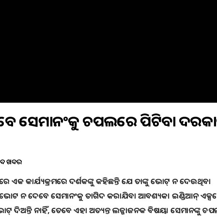
ବେ ସେମାନଂକୁ ଚପଲରେ ପିଟିବା ଦରକା
ବଡ ଖବର
ୀରେ ଏକ କାର୍ଯ୍ୟକ୍ରମରେ ଦର୍ଶକଙ୍କୁ କହିଛନ୍ତି ଯେ ତାଙ୍କୁ ଭୋଟ୍ ନ ଦେଉଥିବା
ଟ ନ ଦେବେ ସେମାନଂକୁ ତାଗିଦ କରାଯିବା ଆବଶ୍ୟକ। ଇଣ୍ଡିଆନ୍ ଏକ୍ସପ୍
ଦିଅନ୍ତି ନାହିଁ, ତେବେ ଏହା ଅତ୍ୟନ୍ତ ଲଜ୍ଜାଜନକ ବିଷୟ। ସେମାନଙ୍କୁ 