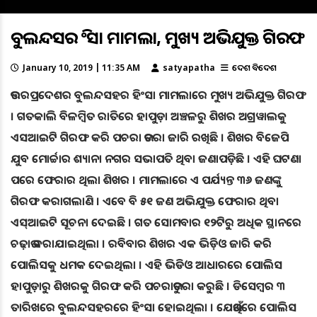
ବୁଲନ୍ଦସହର ହିଂସା ମାମଲା, ମୁଖ୍ୟ ଅଭିଯୁକ୍ତ ଗିରଫ
January 10, 2019 | 11:35 AM
satyapatha
ଦେଶ ବିଦେଶ
ଉତ୍ତରପ୍ରଦେଶର ବୁଲନ୍ଦସହର ହିଂସା ମାମଲାରେ ମୁଖ୍ୟ ଅଭିଯୁକ୍ତ ଗିରଫ
। ଗତକାଲି ବିଳମ୍ବିତ ରାତିରେ ହାପୁଡ଼ା ଅଞ୍ଚଳରୁ ଶିଖର ଅଗ୍ରୱାଲକୁ
ଏସଆଇଟି ଗିରଫ କରି ପଚରା ଉଚରା ଜାରି ରଖିଛି । ଶିଖର ବିଜେପି
ଯୁବ ମୋର୍ଚ୍ଚାର ଶ୍ୟାନା ନଗର ସଭାପତି ଥିବା ଜଣାପଡ଼ିଛି । ଏହି ଘଟଣା
ପରେ ଫେରାର ଥିଲା ଶିଖର । ମାମଲାରେ ଏ ପର୍ଯ୍ୟନ୍ତ ୩୬ ଜଣଙ୍କୁ
ଗିରଫ କରାଗଲାଣି । ଏବେ ବି ୫୧ ଜଣ ଅଭିଯୁକ୍ତ ଫେରାର ଥିବା
ଏସ୍‌ଆଇଟି ସୂଚନା ଦେଇଛି । ଗତ ସୋମବାର ୧୨ଟିରୁ ଅଧିକ ସ୍ଥାନରେ
ଚଢ଼ାଉ କରାଯାଇଥିଲା । ରବିବାର ଶିଖର ଏକ ଭିଡ଼ିଓ ଜାରି କରି
ପୋଲିସକୁ ଧମକ ଦେଇଥିଲା । ଏହି ଭିଡିଓ ଆଧାରରେ ପୋଲିସ
ହାପୁଡ଼ାରୁ ଶିଖରକୁ ଗିରଫ କରି ପଚରାଉଚୁରା କରୁଛି । ଡିସେମ୍ବର ୩
ତାରିଖରେ ବୁଲନ୍ଦସହରରେ ହିଂସା ହୋଇଥିଲା । ଯେଉଁଥିରେ ପୋଲିସ