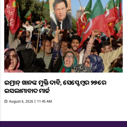
ଇମ୍ରାନ୍ ଖାନଙ୍କ ମୁକ୍ତି ଦାବି, ସେପ୍ଟେମ୍ବର ୨୭ରେ
ଇସଲାମାବାଦ ମାର୍ଚ୍ଚ
August 6, 2026 | 11:45 AM