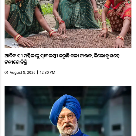
ଆଦିବାସୀ ମହିଳାଙ୍କୁ ସ୍ଵାବଲମ୍ଵୀ କରୁଛି କଳା ଚାଉଳ, କିଲୋକୁ ଶହେ
ଟଙ୍କାରେ ବିକ୍ରି
August 8, 2026 | 12:30 PM