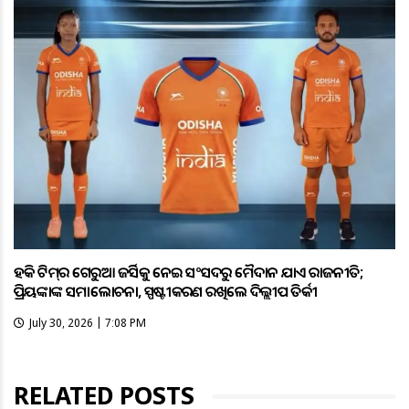
ହକି ଟିମ୍‌ର ଗେରୁଆ ଜର୍ସିକୁ ନେଇ ସଂସଦରୁ ମୈଦାନ ଯାଏଁ ରାଜନୀତି;
ପ୍ରିୟଙ୍କାଙ୍କ ସମାଲୋଚନା, ସ୍ପଷ୍ଟୀକରଣ ରଖିଲେ ଦିଲ୍ଲୀପ ତିର୍କୀ
July 30, 2026 | 7:08 PM
RELATED POSTS