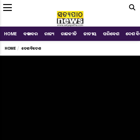
Me
HOME
ବଡ ଖବର
ରାଜ୍ୟ
ରାଜନୀତି
ଜାତୀୟ
ପରିବେଶ
ଦେଶ ବ
HOME
ଦେଶ ବିଦେଶ