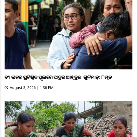
ବ୍ୟାଙ୍କକର ପ୍ରତିଷ୍ଠିତ ସ୍କୁଲରେ ଛାତ୍ରର ଆଖିବୁଜା ଗୁଳିମାଡ଼: ୮ ମୃତ
August 8, 2026 | 1:30 PM