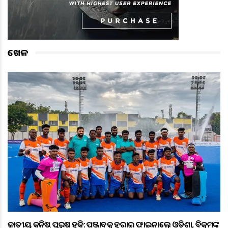
ଖେଳ
ଜାତୀୟ କନିଷ୍ଠ ପୁରୁଷ ହକି: ପଞ୍ଜାବକୁ ହରାଇ ଫାଇନାଲ୍ରେ ଓଡ଼ିଶା, ବିକ୍ରମଙ୍କ