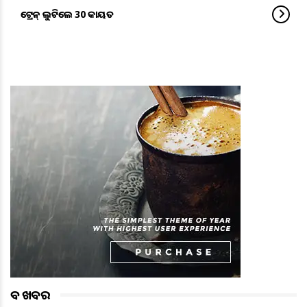
ଟ୍ରେନ୍‌ ଲୁଟିଲେ 30 ଡକାୟତ
ବଡ ଖବର