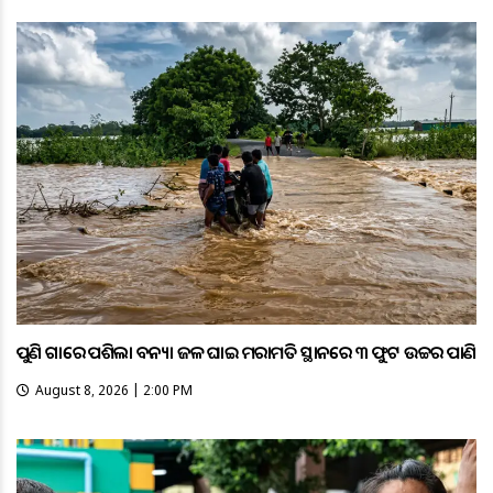
ପୁଣି ଗାଁରେ ପଶିଲା ବନ୍ୟା ଜଳ ଘାଇ ମରାମତି ସ୍ଥାନରେ ୩ ଫୁଟ ଉଚ୍ଚର ପାଣି
August 8, 2026 | 2:00 PM