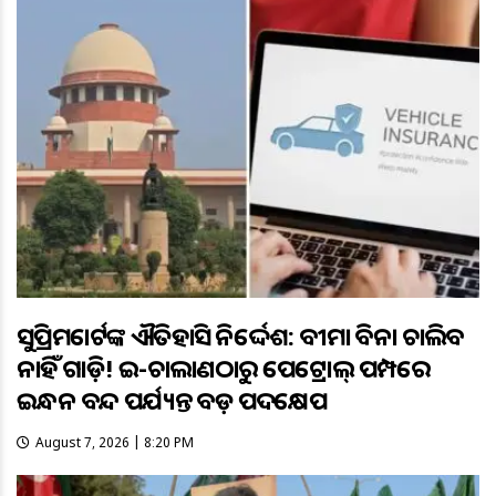
ସୁପ୍ରିମକୋର୍ଟଙ୍କ ଐତିହାସିକ ନିର୍ଦ୍ଦେଶ: ବୀମା ବିନା ଚାଲିବ
ନାହିଁ ଗାଡ଼ି! ଇ-ଚାଲାଣଠାରୁ ପେଟ୍ରୋଲ୍ ପମ୍ପରେ
ଇନ୍ଧନ ବନ୍ଦ ପର୍ଯ୍ୟନ୍ତ ବଡ଼ ପଦକ୍ଷେପ
August 7, 2026 | 8:20 PM