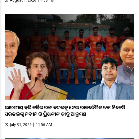
August 1, 2026 | 4:58 PM
ଭାରତୀୟ ହକି ଜର୍ସିର ରଙ୍ଗ ବଦଳକୁ ନେଇ ରାଜନୈତିକ ଝଡ଼: ବିଜେପି
ସରକାରଙ୍କୁ ନବୀନ ଓ ପ୍ରିୟଙ୍କାଙ୍କ ତୀବ୍ର ଆକ୍ରମଣ
July 31, 2026 | 11:56 AM