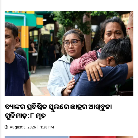
ବ୍ୟାଙ୍କକର ପ୍ରତିଷ୍ଠିତ ସ୍କୁଲରେ ଛାତ୍ରର ଆଖିବୁଜା
ଗୁଳିମାଡ଼: ୮ ମୃତ
August 8, 2026 | 1:30 PM