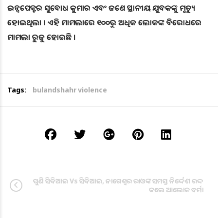
ଇନ୍ସପେକ୍ଟର ସୁବୋଧ କୁମାର ଏବଂ ଜଣେ ସ୍ଥାନୀୟ ଯୁବକଙ୍କୁ ମୃତ୍ୟୁ
ହୋଇଥିଲା । ଏହି ମାମଲାରେ ୧୦୦ରୁ ଅଧିକ ଲୋକଙ୍କ ବିରୋଧରେ
ମାମଲା ରୁଜୁ ହୋଇଛି ।
Tags:
bulandshahr violence
ପୁଣି ସିବିଆଇ Vs ସିବିଆଇ, ନାଗେଶ୍ବର ରାଓଙ୍କ ସମସ୍ତ ନିର୍ଦ୍ଦେଶ ରଦ୍ଦ
କଲେ ଆଲୋକ ବର୍ମା