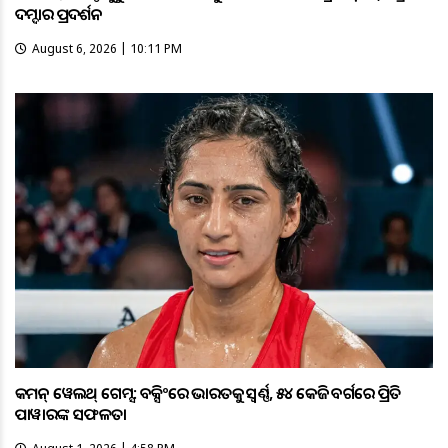
ଦମ୍ଦାର ପ୍ରଦର୍ଶନ
August 6, 2026 | 10:11 PM
କମନ୍ ୱେଲଥ୍ ଗେମ୍ସ: ବକ୍ସିଂରେ ଭାରତକୁ ସ୍ବର୍ଣ୍ଣ, ୫୪ କେଜି ବର୍ଗରେ ପ୍ରିତି
ପାୱାରଙ୍କ ସଫଳତା