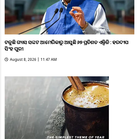
ଟଳୁଛି ଗ୍ୟାସ ସଙ୍କଟ ଆମେରିକାରୁ ଆସୁଛି ୬୭ ପ୍ରତିଶତ ଏଲ୍ପିଜି : ହରଦୀପ
ସିଂହ ପୁରୀ
August 8, 2026 | 11:47 AM