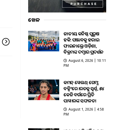
ଖେଳ
ଜାତୀୟ କନିଷ୍ଠ ପୁରୁଷ
ହକି: ପଞ୍ଜାବକୁ ହରାଇ
ଫାଇନାଲ୍ରେ ଓଡ଼ିଶା,
ବିକ୍ରମଙ୍କ ଦମ୍ଦାର ପ୍ରଦର୍ଶନ
August 6, 2026 | 10:11
PM
କମନ୍ ୱେଲଥ୍ ଗେମ୍ସ:
ବକ୍ସିଂରେ ଭାରତକୁ ସ୍ବର୍ଣ୍ଣ, ୫୪
କେଜି ବର୍ଗରେ ପ୍ରିତି
ପାୱାରଙ୍କ ସଫଳତା
August 1, 2026 | 4:58
PM