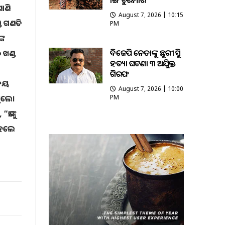
ଭାଙ୍ଗି ଚୁରମାର
ାଣି
August 7, 2026 | 10:15
 ଗଣତି
PM
୍କ
ବିଜେପି ନେତାଙ୍କୁ ଛୁରୀ ଭୁସି
 ଖଣ୍ଡ
ହତ୍ୟା ଘଟଣା ୩ ଅଭିଯୁକ୍ତ
ଗିରଫ
ିଜୟ
August 7, 2026 | 10:00
ଥିଲେ।
PM
ାଙ୍କୁ
’ହେଲେ