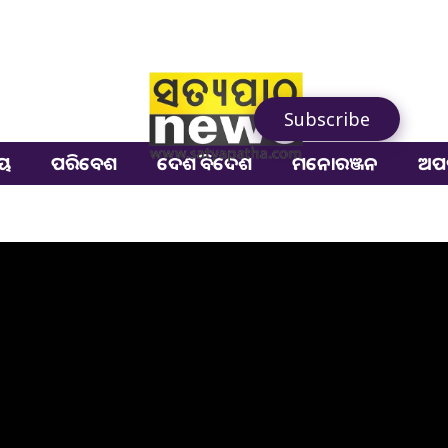
Subscribe
ୀୟ
ପରିବେଶ
ଦେଶ ବିଦେଶ
ମନୋରଞ୍ଜନ
ଅପ