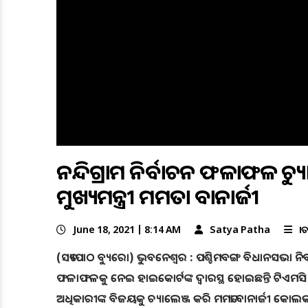
ନନ୍ଦିଗ୍ରାମ ନିର୍ବାଚନ ଫଳାଫଳକୁ ଚ୍ୟ
ମୁଖ୍ୟମନ୍ତ୍ରୀ ମମତା ବାନାର୍ଜୀ
June 18, 2021 | 8:14 AM
Satya Patha
ଜା
(ସତ୍ୟପାଠ ବ୍ୟୁରୋ) ଭୁବନେଶ୍ୱର : ପଶ୍ଚିମବଙ୍ଗ ବିଧାନସଭା ନିର୍ବାଚ
ଫଳାଫଳକୁ ନେଇ ହାଇକୋର୍ଟଙ୍କ ଦ୍ୱାରସ୍ଥ ହୋଇଛନ୍ତି ଟିଏମସି ସୁପ୍ରି
ଅଧିକାରୀଙ୍କ ବିଜୟକୁ ଚ୍ୟାଲେଞ୍ଜ କରି ମମତା ବାନାର୍ଜୀ କୋଲକା