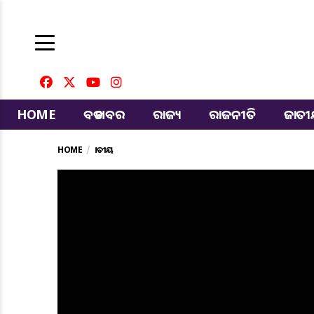
HOME
ବଡ ଖବର
ରାଜ୍ୟ
ରାଜନୀତି
ଜାତ
HOME
ଜାତୀୟ