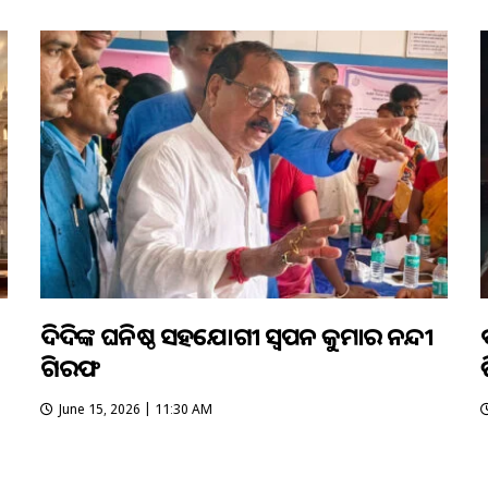
ଦିଦିଙ୍କ ଘନିଷ୍ଠ ସହଯୋଗୀ ସ୍ୱପନ କୁମାର ନନ୍ଦୀ
ଗିରଫ
ଡ
June 15, 2026 | 11:30 AM