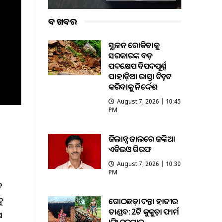
ବଡ ଖବର
ଭୂସ୍ଖଳନ ରୋକିବାକୁ
ସରକାରଙ୍କ ବଡ଼
ପଦକ୍ଷେପ ବିପଦପୂର୍ଣ୍ଣ
ପାହାଡ଼ିଆ ରାସ୍ତା ଚିହ୍ନଟ
କରିବାକୁ ନିର୍ଦ୍ଦେଶ
August 7, 2026 | 10:45
PM
ଭିଜିଲାନ୍ସ ଜାଲରେ ଜଙ୍କିଆ
ଏଡିଇଓ ଗିରଫ
August 7, 2026 | 10:30
PM
ନ
ଦୁ
ଗୋଠଛଡ଼ା ଦନ୍ତା ହାତୀର
ତାଣ୍ଡବ: 2ଟି କୁକୁଡ଼ା ଫାର୍ମ
େ