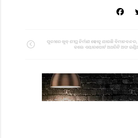
ପୁରୀରେ ଖୁବ୍ ଶୀଘ୍ର ନିର୍ମାଣ ହେବାକୁ ଯାଉଛି ବିମାନବନ୍ଦର,
କଲେ ଏୟାରପୋର୍ଟ ଅଥରିଟି ଅଫ ଇଣ୍ଡିଆ