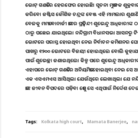
ଭୋଟ୍ ଗଣତିରେ ହେରଫେର ହୋଇଛି। ସୂଚନା ମୁତାବକ ଶୁକ୍ରବ
କରିବେ। ଜଷ୍ଟିସ କୌଶିକ ଚନ୍ଦ୍ରଙ୍କ ବେଞ୍ଜ ଏହି ମାମଲାର ଶୁଣା
ବେଳକୁ ମମତା ବାନାର୍ଜୀ ତାଙ୍କର ପ୍ରତିଦ୍ୱନ୍ଦୀ ଶୁଭେନ୍ଦୁ ଅଧିକାରୀଙ୍
ଠାରୁ ପଛେଇ ଯାଇଥିଲେ। ନନ୍ଦିଗ୍ରାମ ବିଧାନସଭା ଆସନରୁ ଟିଏମସି 
ଭୋଟରେ ପରାସ୍ତ ହୋଇଥିବା ନେଇ ନିର୍ବାଚନ କମିଶନର ଘୋଷଣା କ
ପାଖରୁ ୧୨୦୦ ଭୋଟରେ ବିଜୟୀ ହୋଇଥିଲେ ବୋଲି କୁହାଯାଇ
ପାଇଁ ଶୁଭେଚ୍ଛା ଜଣାଇଥିଲେ। କିନ୍ତୁ ପରେ ଶୁଭେନ୍ଦୁ ଅଧିକାର
ଏହାପରେ ଭୋଟ୍ ଗଣତିରେ ଅନିୟମିତତା ହୋଇଥିବା ନେଇ ସେ ଅଭିଯୋ
ଏକ ଏସଏମଏସ ଆସିଥିଲା ଯେଉଁଥିରେ ଲେଖାଥିଲା ଯେ ନନ୍ଦିଗ୍ରା
ତାଙ୍କ ଜୀବନ ବିପଦରେ ପଡ଼ିବ। ତେଣୁ ସେ ଏଥିପାଇଁ ନିର୍ଦ୍ଦେଶ ଦେଇ
Tags:
Kolkata high court
,
Mamata Banerjee
,
na