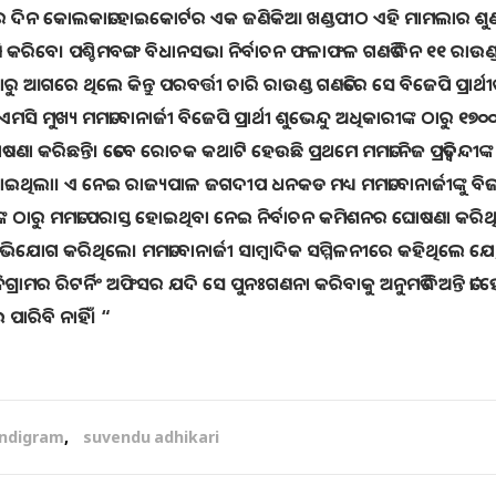
ାର ଦିନ କୋଲକାତା ହାଇକୋର୍ଟର ଏକ ଜଣିକିଆ ଖଣ୍ଡପୀଠ ଏହି ମାମଲାର ଶୁଣ
ଣି କରିବେ। ପଶ୍ଚିମବଙ୍ଗ ବିଧାନସଭା ନିର୍ବାଚନ ଫଳାଫଳ ଗଣତି ଦିନ ୧୧ ରାଉଣ୍ଡ
କ ଠାରୁ ଆଗରେ ଥିଲେ କିନ୍ତୁ ପରବର୍ତ୍ତୀ ଚାରି ରାଉଣ୍ଡ ଗଣତିରେ ସେ ବିଜେପି ପ୍ରାର୍ଥୀଙ
ମୁଖ୍ୟ ମମତା ବାନାର୍ଜୀ ବିଜେପି ପ୍ରାର୍ଥୀ ଶୁଭେନ୍ଦୁ ଅଧିକାରୀଙ୍କ ଠାରୁ ୧୭୦୦
ରିଛନ୍ତି। ତେବେ ରୋଚକ କଥାଟି ହେଉଛି ପ୍ରଥମେ ମମତା ନିଜ ପ୍ରତିଦ୍ୱନ୍ଦୀଙ୍କ
ଥିଲା। ଏ ନେଇ ରାଜ୍ୟପାଳ ଜଗଦୀପ ଧନକଡ ମଧ୍ୟ ମମତା ବାନାର୍ଜୀଙ୍କୁ ବ
ୀଙ୍କ ଠାରୁ ମମତା ପରାସ୍ତ ହୋଇଥିବା ନେଇ ନିର୍ବାଚନ କମିଶନର ଘୋଷଣା କରି
ଗ କରିଥିଲେ। ମମତା ବାନାର୍ଜୀ ସାମ୍ବାଦିକ ସମ୍ମିଳନୀରେ କହିଥିଲେ ଯେ, “ତ
ମର ରିଟର୍ନିଂ ଅଫିସର ଯଦି ସେ ପୁନଃଗଣନା କରିବାକୁ ଅନୁମତି ଦିଅନ୍ତି ତା
 ପାରିବି ନାହିଁ। “
ndigram
,
suvendu adhikari