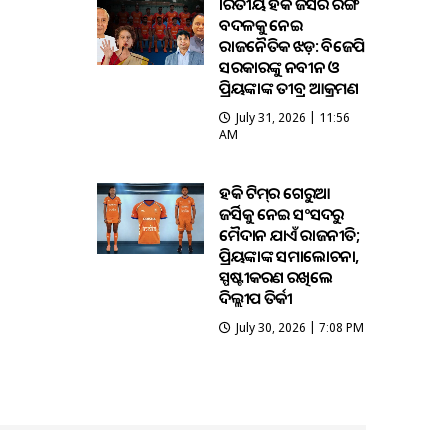
ଭାରତୀୟ ହକି ଜର୍ସିର ରଙ୍ଗ
ବଦଳକୁ ନେଇ
ରାଜନୈତିକ ଝଡ଼: ବିଜେପି
ସରକାରଙ୍କୁ ନବୀନ ଓ
ପ୍ରିୟଙ୍କାଙ୍କ ତୀବ୍ର ଆକ୍ରମଣ
July 31, 2026 | 11:56
AM
ହକି ଟିମ୍‌ର ଗେରୁଆ
ଜର୍ସିକୁ ନେଇ ସଂସଦରୁ
ମୈଦାନ ଯାଏଁ ରାଜନୀତି;
ପ୍ରିୟଙ୍କାଙ୍କ ସମାଲୋଚନା,
ସ୍ପଷ୍ଟୀକରଣ ରଖିଲେ
ଦିଲ୍ଲୀପ ତିର୍କୀ
July 30, 2026 | 7:08 PM