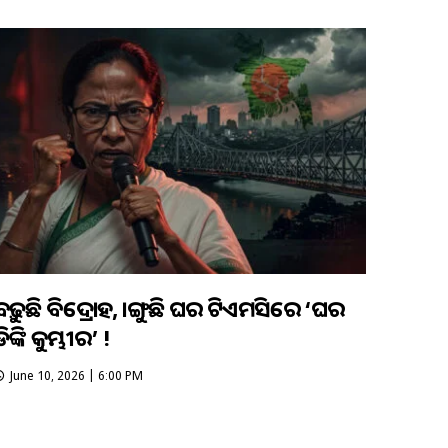
ବଢ଼ୁଛି ବିଦ୍ରୋହ, ଭାଙ୍ଗୁଛି ଘର ଟିଏମସିରେ ‘ଘର
ିଙ୍କି କୁମ୍ଭୀର’ !
June 10, 2026 | 6:00 PM