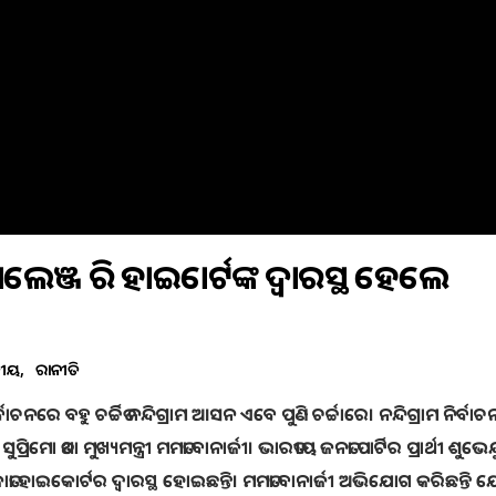
ାଲେଞ୍ଜ କରି ହାଇକୋର୍ଟଙ୍କ ଦ୍ଵାରସ୍ଥ ହେଲେ
ତୀୟ
ରାଜନୀତି
ନରେ ବହୁ ଚର୍ଚ୍ଚିତ ନନ୍ଦିଗ୍ରାମ ଆସନ ଏବେ ପୁଣି ଚର୍ଚ୍ଚାରେ। ନନ୍ଦିଗ୍ରାମ ନିର୍ବାଚ
ମୋ ତଥା ମୁଖ୍ୟମନ୍ତ୍ରୀ ମମତା ବାନାର୍ଜୀ। ଭାରତୀୟ ଜନତା ପାର୍ଟିର ପ୍ରାର୍ଥୀ ଶୁଭେନ୍
ତା ହାଇକୋର୍ଟର ଦ୍ୱାରସ୍ଥ ହୋଇଛନ୍ତି। ମମତା ବାନାର୍ଜୀ ଅଭିଯୋଗ କରିଛନ୍ତି ଯ