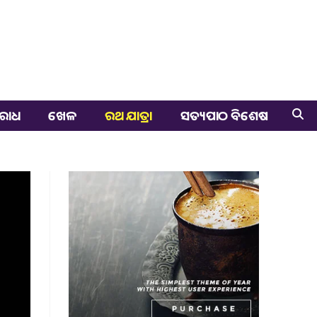
ରାଧ
ଖେଳ
ରଥ ଯାତ୍ରା
ସତ୍ୟପାଠ ବିଶେଷ