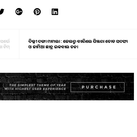
 ସର୍ଭେ
ଦିଲ୍ଲୀ ଦଙ୍ଗା ମାମଲା : ଜେଲରୁ ବାହାରିଲେ ପିଞ୍ଜରା ତୋଡ ସଦସ୍ୟ
 ଟିମ୍
ଓ ଜାମିଆ ଛାତ୍ର ଇକବାଲ ତନହା