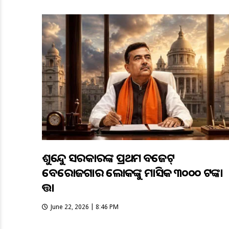
ଶୁଭେନ୍ଦୁ ସରକାରଙ୍କ ପ୍ରଥମ ବଜେଟ୍
ବେରୋଜଗାର ଲୋକଙ୍କୁ ମାସିକ ୩୦୦୦ ଟଙ୍କା
ଭତ୍ତା
June 22, 2026 | 8:46 PM