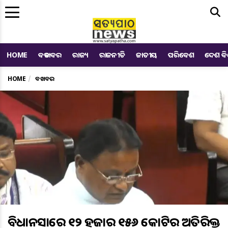
Me
HOME
ବଡ ଖବର
ରାଜ୍ୟ
ରାଜନୀତି
ଜାତୀୟ
ପରିବେଶ
ଦେଶ ବ
HOME
ବଡ ଖବର
ବିଧାନସଭାରେ ୧୨ ହଜାର ୧୫୬ କୋଟିର ଅତିରିକ୍ତ