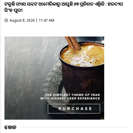
ଟଳୁଛି ଗ୍ୟାସ ସଙ୍କଟ ଆମେରିକାରୁ ଆସୁଛି ୬୭ ପ୍ରତିଶତ ଏଲ୍ପିଜି : ହରଦୀପ
ସିଂହ ପୁରୀ
August 8, 2026 | 11:47 AM
ଖେଳ