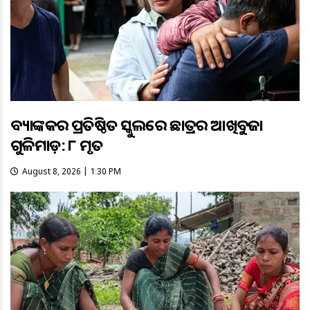
ବ୍ୟାଙ୍କକର ପ୍ରତିଷ୍ଠିତ ସ୍କୁଲରେ ଛାତ୍ରର ଆଖିବୁଜା
ଗୁଳିମାଡ଼: ୮ ମୃତ
August 8, 2026 | 1:30 PM