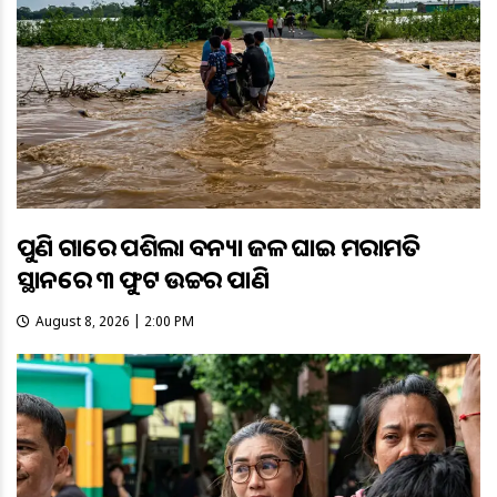
ପୁଣି ଗାଁରେ ପଶିଲା ବନ୍ୟା ଜଳ ଘାଇ ମରାମତି
ସ୍ଥାନରେ ୩ ଫୁଟ ଉଚ୍ଚର ପାଣି
August 8, 2026 | 2:00 PM