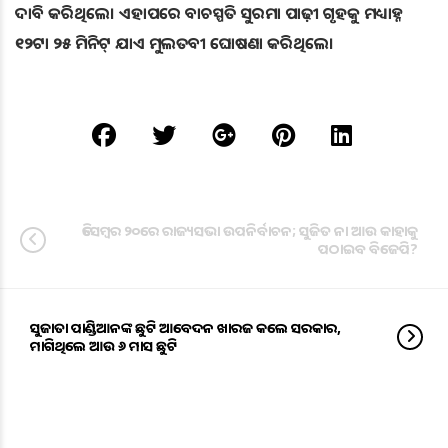
ଦାବି କରିଥିଲେ। ଏହାପରେ ବାଚସ୍ପତି ସୁରମା ପାଢ଼ୀ ଗୃହକୁ ମଧ୍ୟାହ୍ନ
୧୨ଟା ୨୫ ମିନିଟ୍ ଯାଏ ମୁଲତବୀ ଘୋଷଣା କରିଥିଲେ।
ଡିସେମ୍ବର ୨୦ରେ ରାଜ୍ୟସଭା ଉପନିର୍ବାଚନ; ସୁଜିତ ନା ଆଉ କାହାକୁ
ପଠାଇବ ବିଜେପି?
ସୁଜାତା ପାଣ୍ଡିଆନଙ୍କ ଛୁଟି ଆବେଦନ ଖାରଜ କଲେ ସରକାର,
ମାଗିଥିଲେ ଆଉ ୬ ମାସ ଛୁଟି