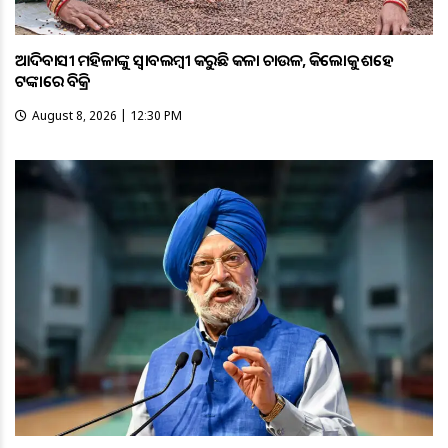
ଆଦିବାସୀ ମହିଳାଙ୍କୁ ସ୍ଵାବଲମ୍ଵୀ କରୁଛି କଳା ଚାଉଳ, କିଲୋକୁ ଶହେ
ଟଙ୍କାରେ ବିକ୍ରି
August 8, 2026 | 12:30 PM