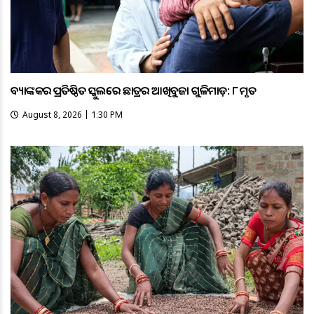
ବ୍ୟାଙ୍କକର ପ୍ରତିଷ୍ଠିତ ସ୍କୁଲରେ ଛାତ୍ରର ଆଖିବୁଜା ଗୁଳିମାଡ଼: ୮ ମୃତ
August 8, 2026 | 1:30 PM