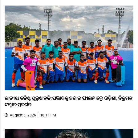
ଜାତୀୟ କନିଷ୍ଠ ପୁରୁଷ ହକି: ପଞ୍ଜାବକୁ ହରାଇ ଫାଇନାଲ୍ରେ ଓଡ଼ିଶା, ବିକ୍ରମଙ୍କ
ଦମ୍ଦାର ପ୍ରଦର୍ଶନ
August 6, 2026 | 10:11 PM