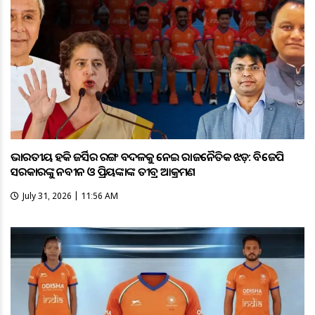
ଭାରତୀୟ ହକି ଜର୍ସିର ରଙ୍ଗ ବଦଳକୁ ନେଇ ରାଜନୈତିକ ଝଡ଼: ବିଜେପି
ସରକାରଙ୍କୁ ନବୀନ ଓ ପ୍ରିୟଙ୍କାଙ୍କ ତୀବ୍ର ଆକ୍ରମଣ
July 31, 2026 | 11:56 AM