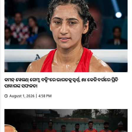
କମନ୍ ୱେଲଥ୍ ଗେମ୍ସ: ବକ୍ସିଂରେ ଭାରତକୁ ସ୍ବର୍ଣ୍ଣ, ୫୪ କେଜି ବର୍ଗରେ ପ୍ରିତି
ପାୱାରଙ୍କ ସଫଳତା
August 1, 2026 | 4:58 PM