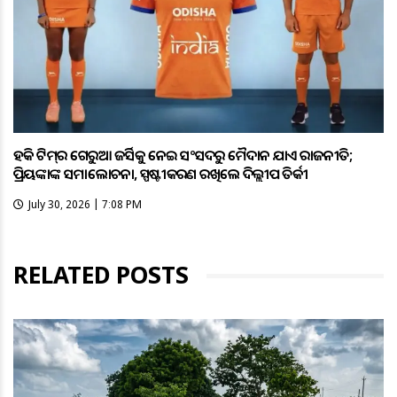
ହକି ଟିମ୍‌ର ଗେରୁଆ ଜର୍ସିକୁ ନେଇ ସଂସଦରୁ ମୈଦାନ ଯାଏଁ ରାଜନୀତି;
ପ୍ରିୟଙ୍କାଙ୍କ ସମାଲୋଚନା, ସ୍ପଷ୍ଟୀକରଣ ରଖିଲେ ଦିଲ୍ଲୀପ ତିର୍କୀ
July 30, 2026 | 7:08 PM
RELATED POSTS