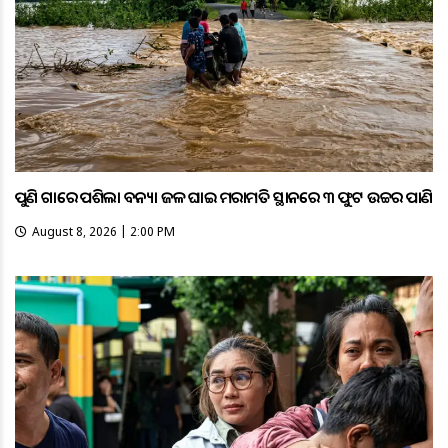
ପୁଣି ଗାଁରେ ପଶିଲା ବନ୍ୟା ଜଳ ଘାଇ ମରାମତି ସ୍ଥାନରେ ୩ ଫୁଟ ଉଚ୍ଚର ପାଣି
August 8, 2026 | 2:00 PM