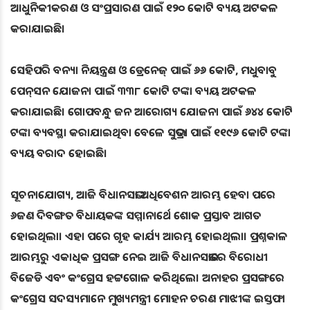
ଆଧୁନିକୀକରଣ ଓ ସଂପ୍ରସାରଣ ପାଇଁ ୧୨୦ କୋଟି ବ୍ୟୟ ଅଟକଳ
କରାଯାଇଛି।
ସେହିପରି ବନ୍ୟା ନିୟନ୍ତ୍ରଣ ଓ ଡ୍ରେନେଜ୍‌ ପାଇଁ ୬୬ କୋଟି, ମଧୁବାବୁ
ପେନ୍‌ସନ ଯୋଜନା ପାଇଁ ୩୩୮ କୋଟି ଟଙ୍କା ବ୍ୟୟ ଅଟକଳ
କରାଯାଇଛି। ଗୋପବନ୍ଧୁ ଜନ ଆରୋଗ୍ୟ ଯୋଜନା ପାଇଁ ୬୪୪ କୋଟି
ଟଙ୍କା ବ୍ୟବସ୍ଥା କରାଯାଇଥିବା ବେଳେ ସୁଭଦ୍ରା ପାଇଁ ୧୧୯୬ କୋଟି ଟଙ୍କା
ବ୍ୟୟ ବରାଦ ହୋଇଛି।
ସୂଚନାଯୋଗ୍ୟ, ଆଜି ବିଧାନସଭା ଅଧିବେଶନ ଆରମ୍ଭ ହେବା ପରେ
୬ଜଣ ଦିବଙ୍ଗତ ବିଧାୟକଙ୍କ ସମ୍ମାନାର୍ଥେ ଶୋକ ପ୍ରସ୍ତାବ ଆଗତ
ହୋଇଥିଲା। ଏହା ପରେ ଗୃହ କାର୍ଯ୍ୟ ଆରମ୍ଭ ହୋଇଥିଲା। ପ୍ରଶ୍ନକାଳ
ଆରମ୍ଭରୁ ଏକାଧିକ ପ୍ରସଙ୍ଗ ନେଇ ଆଜି ବିଧାନସଭାରେ ବିରୋଧୀ
ବିଜେଡି ଏବଂ କଂଗ୍ରେସ ହଟ୍ଟଗୋଳ କରିଥିଲେ। ଅନାହର ପ୍ରସଙ୍ଗରେ
କଂଗ୍ରେସ ସଦସ୍ୟମାନେ ମୁଖ୍ୟମନ୍ତ୍ରୀ ମୋହନ ଚରଣ ମାଝୀଙ୍କ ଇସ୍ତଫା