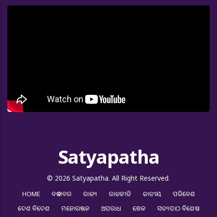
Satyapatha
© 2026 Satyapatha. All Right Reserved.
HOME
ବଡ ଖବର
ରାଜ୍ୟ
ରାଜନୀତି
ଜାତୀୟ
ପରିବେଶ
ଦେଶ ବିଦେଶ
ମନୋରଞ୍ଜନ
ଅପରାଧ
ଖେଳ
ସତ୍ୟପାଠ ବିଶେଷ