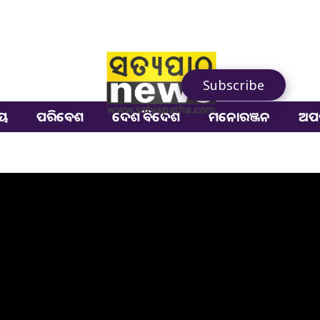
Subscribe
ୀୟ
ପରିବେଶ
ଦେଶ ବିଦେଶ
ମନୋରଞ୍ଜନ
ଅପ