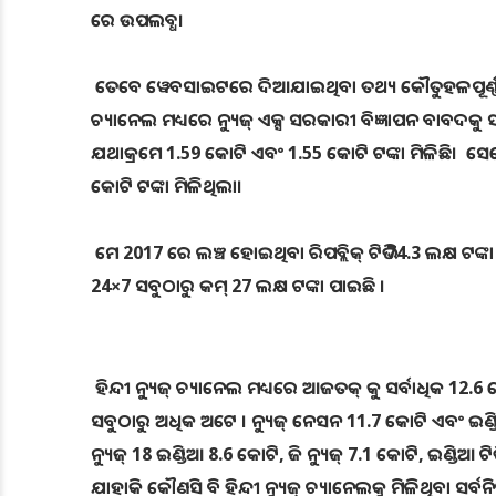
ରେ ଉପଲବ୍ଧ।
ତେବେ ୱେବସାଇଟରେ ଦିଆଯାଇଥିବା ତଥ୍ୟ କୌତୁହଳପୂର୍ଣ୍ଣ 
ଚ୍ୟାନେଲ ମଧ୍ୟରେ ନ୍ୟୁଜ୍ ଏକ୍ସ ସରକାରୀ ବିଜ୍ଞାପନ ବାବଦକୁ ସର
ଯଥାକ୍ରମେ 1.59 କୋଟି ଏବଂ 1.55 କୋଟି ଟଙ୍କା ମିଳିଛି। ସେପ୍
କୋଟି ଟଙ୍କା ମିଳିଥିଲା।
ମେ 2017 ରେ ଲଞ୍ଚ ହୋଇଥିବା ରିପବ୍ଲିକ୍ ଟିଭି 74.3 ଲକ୍ଷ ଟଙ
24×7 ସବୁଠାରୁ କମ୍ 27 ଲକ୍ଷ ଟଙ୍କା ପାଇଛି ।
ହିନ୍ଦୀ ନ୍ୟୁଜ୍ ଚ୍ୟାନେଲ ମଧ୍ୟରେ ଆଜତକ୍ କୁ ସର୍ବାଧିକ 12.6 
ସବୁଠାରୁ ଅଧିକ ଅଟେ । ନ୍ୟୁଜ୍ ନେସନ 11.7 କୋଟି ଏବଂ ଇଣ୍ଡିଆ ନ
ନ୍ୟୁଜ୍ 18 ଇଣ୍ଡିଆ 8.6 କୋଟି, ଜି ନ୍ୟୁଜ୍ 7.1 କୋଟି, ଇଣ୍ଡିଆ ଟି
ଯାହାକି କୌଣସି ବି ହିନ୍ଦୀ ନ୍ୟୁଜ୍ ଚ୍ୟାନେଲକୁ ମିଳିଥିବା ସର୍ବନିମ