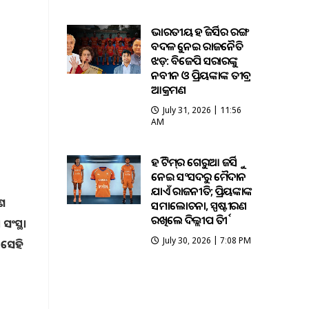
ଭାରତୀୟ ହକି ଜର୍ସିର ରଙ୍ଗ
ବଦଳକୁ ନେଇ ରାଜନୈତିକ
ଝଡ଼: ବିଜେପି ସରକାରଙ୍କୁ
ନବୀନ ଓ ପ୍ରିୟଙ୍କାଙ୍କ ତୀବ୍ର
ଆକ୍ରମଣ
July 31, 2026 | 11:56
AM
ହକି ଟିମ୍‌ର ଗେରୁଆ ଜର୍ସିକୁ
ନେଇ ସଂସଦରୁ ମୈଦାନ
ଯାଏଁ ରାଜନୀତି; ପ୍ରିୟଙ୍କାଙ୍କ
ାଶ
ସମାଲୋଚନା, ସ୍ପଷ୍ଟୀକରଣ
ରଖିଲେ ଦିଲ୍ଲୀପ ତିର୍କୀ
ସଂସ୍ଥା
July 30, 2026 | 7:08 PM
 ସେହି