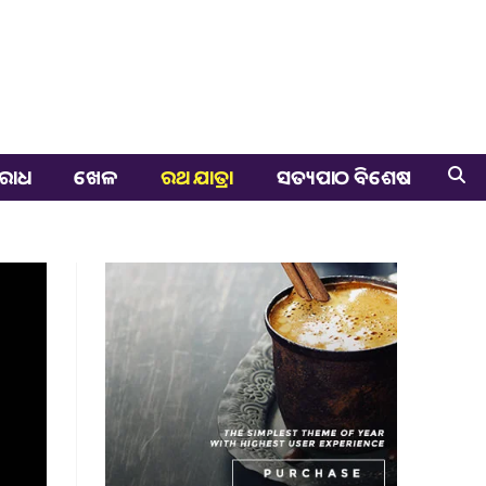
ରାଧ
ଖେଳ
ରଥ ଯାତ୍ରା
ସତ୍ୟପାଠ ବିଶେଷ