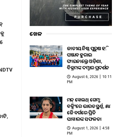
ଜ୍
 କୁ
ଖେଳ
16
ଜାତୀୟ କନିଷ୍ଠ ପୁରୁଷ ହକି:
ପଞ୍ଜାବକୁ ହରାଇ
ଫାଇନାଲ୍ରେ ଓଡ଼ିଶା,
ବିକ୍ରମଙ୍କ ଦମ୍ଦାର ପ୍ରଦର୍ଶନ
େ NDTV
August 6, 2026 | 10:11
PM
କମନ୍ ୱେଲଥ୍ ଗେମ୍ସ:
ବକ୍ସିଂରେ ଭାରତକୁ ସ୍ବର୍ଣ୍ଣ, ୫୪
କେଜି ବର୍ଗରେ ପ୍ରିତି
ୋଟି,
ପାୱାରଙ୍କ ସଫଳତା
August 1, 2026 | 4:58
PM