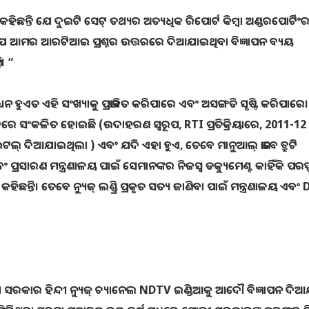
 କହିଛନ୍ତି ଯେ ଦୁଇଟି ସେଟ୍ ତଥ୍ୟର ଅତ୍ୟଧିକ ରିପୋର୍ଟ କିମ୍ବା ଅଣ୍ଡରପୋର୍ଟିଂର ସ
ଛି ଯେ ଆମର ଆରଟିଆଇ ପ୍ରଶ୍ନର ଉତ୍ତରରେ ଦିଆଯାଇଥିବା ବିଜ୍ଞାପନ ବ୍ୟୟ
ନ। “
ୁଏତ ଏହି ସଂଖ୍ୟାକୁ ପ୍ରଭାବିତ କରିପାରେ ଏବଂ ଅସଙ୍ଗତି ସୃଷ୍ଟି କରିପାରେ।
ାବରେ ସଂକଳିତ ହୋଇଛି (ଉଦାହରଣ ସ୍ୱରୂପ, RTI ପ୍ରତିକ୍ରିୟାରେ, 2011-12 
ଟଲ୍ ଦିଆଯାଇଥିଲା ) ଏବଂ ଯଦି ଏହା ହୁଏ, ତେବେ ମାନୁଆଲ୍ ଭାବେ ତ୍ରୁଟି
ରସାରଣ ମନ୍ତ୍ରଣାଳୟ ପାଇଁ ସେମାନଙ୍କର ନିଜସ୍ୱ ଡକ୍ୟୁମେଣ୍ଟ କାହିଁକି ପରସ
କହିଛନ୍ତି। ତେବେ ନ୍ୟୁଜ୍ ଲଣ୍ଡ୍ରି ପ୍ରକୃତ ସତ୍ୟ ଜାଣିବା ପାଇଁ ମନ୍ତ୍ରଣାଳୟ ଏବଂ
ସରକାର ହିନ୍ଦୀ ନ୍ୟୁଜ୍ ଚ୍ୟାନେଲ NDTV ଇଣ୍ଡିଆକୁ ଆଦୌ ବିଜ୍ଞାପନ ଦି