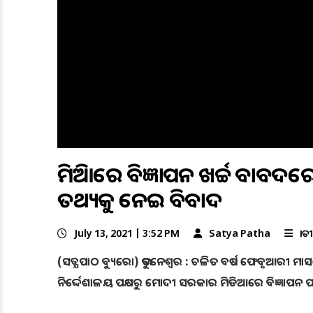
ମିଡିଆରେ ବିଜ୍ଞାପନ ଖର୍ଚ୍ଚ ବା
ତଥ୍ୟକୁ ନେଇ ବିବାଦ
July 13, 2021 | 3:52 PM
Satya Patha
ଜାତ
(ସତ୍ଯପାଠ ବ୍ୟୁରୋ) ଭୁବନେଶ୍ୱର : ଚଳିତ ବର୍ଷ ଫେବୃଆରୀ 
ନିର୍ଦ୍ଦେଶାଳୟ ପକ୍ଷରୁ ମୋଦୀ ସରକାର ମିଡିଆରେ ବିଜ୍ଞାପନ ପାଇଁ 