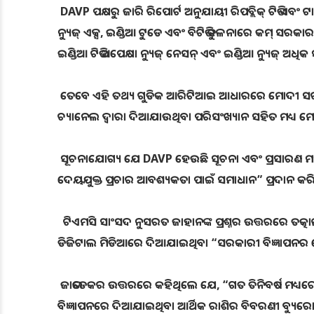
DAVP ପକ୍ଷରୁ ଜାରି ରିପୋର୍ଟ ଅନୁଯାୟୀ ରିପବ୍ଲିକ୍ ଟିଭି ଏବଂ ଟ
ନ୍ୟୁଜ୍ ଏକ୍ସ, ଇଣ୍ଡିଆ ଟୁଡେ ଏବଂ ବିଟିଭି ତୁଳନାରେ କମ୍ ସରକାରୀ 
ଇଣ୍ଡିଆ ଟିଭି ଅପେକ୍ଷା ନ୍ୟୁଜ୍ ନେସନ୍ ଏବଂ ଇଣ୍ଡିଆ ନ୍ୟୁଜ୍ ଅଧି
ତେବେ ଏହି ତଥ୍ୟ ଗୁଡିକ ଆରିଟିଆଇ ଆଧାରରେ ମୋଦୀ ସରକାରଙ
ଚ୍ୟାନେଲ ଦ୍ୱାରା ଦିଆଯାଉଥିବା ପରିସଂଖ୍ୟାନ ସହିତ ମଧ୍ୟ ମେ
ସୂଚନାଯୋଗ୍ୟ ଯେ DAVP ହେଉଛି ସୂଚନା ଏବଂ ପ୍ରସାରଣ ମନ୍ତ
ଦେୟଯୁକ୍ତ ପ୍ରଚାର ଆବଶ୍ୟକତା ପାଇଁ ସମାଧାନ” ପ୍ରଦାନ କର
ଟିଏମସି ସାଂସଦ ନୁସରତ ଜାହାନଙ୍କ ପ୍ରଶ୍ନର ଉତ୍ତରରେ ତତ୍କାଳ
ଡିଜିଟାଲ ମିଡିଆରେ ଦିଆଯାଇଥିବା “ସରକାରୀ ବିଜ୍ଞାପନର
ଜାଭଡେକର ଉତ୍ତରରେ କହିଥିଲେ ଯେ, “ଗତ ତିନିବର୍ଷ ମଧ୍ୟରେ
ବିଜ୍ଞାପନରେ ଦିଆଯାଇଥିବା ଆର୍ଥିକ ରାଶିର ବିବରଣୀ ବ୍ୟୁର