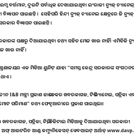
ାଇମ୍ସ ବର୍ତ୍ତମାନ, ଦୁଇଟି ସର୍ବାଧିକ ଦେଖାଯାଇଥିବା ଇଂରାଜୀ ନ୍ୟୁଜ୍ ଚ୍ୟାନେଲ୍
ବିଜ୍ଞାପନ ପାଇଛନ୍ତି । ସେହିପରି ହିନ୍ଦୀ ନ୍ୟୁଜ୍ ଚ୍ୟାନେଲ କ୍ଷେତ୍ରରେ ଜି ନ୍ୟୁଜ
କ ସରକାର ବିଜ୍ଞାପନ ପାଇଛନ୍ତି ।
୍କ ପକ୍ଷରୁ ଦିଆଯାଇଥିବା ତଥ୍ୟ ସହିତ ମେଳ ଖାଉ ନାହିଁ। ଏମିତିକି ନ୍ୟୁ
ଳ ଖାଉ ନାହିଁ ।
୍ରଣାଳୟର ଏକ ମିଡିଆ ୟୁନିଟ୍ ଯାହା “ସମସ୍ତ କେନ୍ଦ୍ର ସରକାରଙ୍କ ସଂଗଠନ
ିଥାଏ ।
ୀନ I&B ମନ୍ତ୍ରୀ ପ୍ରକାଶ ଜାଭଡେକର ଖବରକାଗଜ, ଟିଭି ଚ୍ୟାନେଲ, ପତ୍ରିକା ଏ
 ମୋଟ ପରିମାଣ” ତଥ୍ୟ ଫେବୃଆରୀରେ ପ୍ରକାଶ ପାଇଥିଲା।
 ଖବରକାଗଜ, ପତ୍ରିକା, ଟିଭି, ଡିଜିଟାଲ ମିଡିଆକୁ ଦିଆଯାଇଥିବା ସରକାରୀ
ୋ ଅଫ୍ ଆଉଟରିଚ ଆଣ୍ଡ କମ୍ୟୁନିକେସନ୍ ୱେବସାଇଟ୍ ଅର୍ଥାତ୍ www.davp.