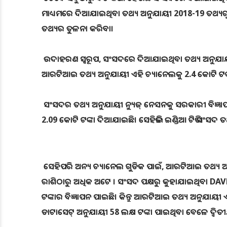
ମାଧ୍ୟମରେ ଦିଆଯାଇଥିବା ତଥ୍ୟ ଅନୁଯାୟୀ 2018-19 ତଥ୍ୟଗ
ତଥ୍ୟର ତୁଳନା କରିବା।
ଉଦାହରଣ ସ୍ୱରୂପ, ସଂସଦରେ ଦିଆଯାଇଥିବା ତଥ୍ୟ ଅନୁଯାୟୀ 2
ଆରଟିଆଇ ତଥ୍ୟ ଅନୁଯାୟୀ ଏହି ଚ୍ୟାନେଲକୁ 2.4 କୋଟି ଟଙ୍କା
ସଂସଦର ତଥ୍ୟ ଅନୁଯାୟୀ ନ୍ୟୁଜ୍ ନେସନକୁ ସରକାରୀ ବିଜ୍ଞାପନ
2.09 କୋଟି ଟଙ୍କା ଦିଆଯାଇଛି। ସେହିଭଳି ଇଣ୍ଡିଆ ଟିଭି ସଂସ
ସେହିପରି ଅନ୍ୟ ଚ୍ୟାନେଲ ଗୁଡିକ ପାଇଁ, ଆରଟିଆଇ ତଥ୍ୟ ଅ
ରାଶିଠାରୁ ଅଧିକ ଅଟେ । ସଂସଦ ପକ୍ଷରୁ କୁହାଯାଇଥିବା DA
ଟଙ୍କାର ବିଜ୍ଞାପନ ପାଇଛି। କିନ୍ତୁ ଆରଟିଆଇ ତଥ୍ୟ ଅନୁଯାୟୀ 
ଡାଟାସେଟ୍ ଅନୁଯାୟୀ 58 ଲକ୍ଷ ଟଙ୍କା ପାଇଥିବା ବେଳେ ଦ୍ୱିତ