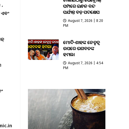
ଚାଲାଣଠାରୁ ପେଟ୍ରୋଲ୍
 ,
ପମ୍ପରେ ଇନ୍ଧନ ବନ୍ଦ
ପର୍ଯ୍ୟନ୍ତ ବଡ଼ ପଦକ୍ଷେପ
୍ ଏବଂ
August 7, 2026 | 8:20
PM
ଜ୍
ମୋଦି-ଶାହଙ୍କ ନେତୃତ୍ୱ
ଉପରେ ଭଗବତଙ୍କ
ହମଲା
August 7, 2026 | 4:54
ର
PM
ବଂ
nic.in