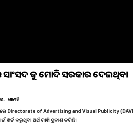
ବଦରେ ସାଂସଦ କୁ ମୋଦି ସରକାର ଦେଇଥିବା
ୀୟ
ରାଜନୀତି
ମାସରେ Directorate of Advertising and Visual Publicity (DAV
ଖର୍ଚ୍ଚ କରୁଥିବା ଅର୍ଥ ରାଶି ପ୍ରକାଶ କରିଛି।