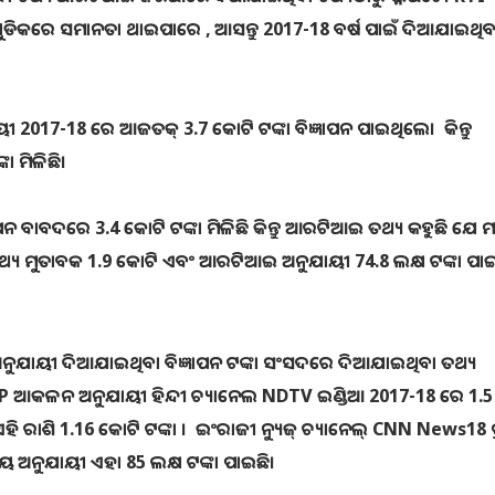
ୁଡିକରେ ସମାନତା ଥାଇପାରେ , ଆସନ୍ତୁ 2017-18 ବର୍ଷ ପାଇଁ ଦିଆଯାଇଥିବ
017-18 ରେ ଆଜତକ୍ 3.7 କୋଟି ଟଙ୍କା ବିଜ୍ଞାପନ ପାଇଥିଲେ। କିନ୍ତୁ
 ମିଳିଛି।
 ବାବଦରେ 3.4 କୋଟି ଟଙ୍କା ମିଳିଛି କିନ୍ତୁ ଆରଟିଆଇ ତଥ୍ୟ କହୁଛି ଯେ ମା
ଦ ତଥ୍ୟ ମୁତାବକ 1.9 କୋଟି ଏବଂ ଆରଟିଆଇ ଅନୁଯାୟୀ 74.8 ଲକ୍ଷ ଟଙ୍କା ପାଇ
ନୁଯାୟୀ ଦିଆଯାଇଥିବା ବିଜ୍ଞାପନ ଟଙ୍କା ସଂସଦରେ ଦିଆଯାଇଥିବା ତଥ୍ୟ
VP ଆକଳନ ଅନୁଯାୟୀ ହିନ୍ଦୀ ଚ୍ୟାନେଲ NDTV ଇଣ୍ଡିଆ 2017-18 ରେ 1.5 
ଏହି ରାଶି 1.16 କୋଟି ଟଙ୍କା । ଇଂରାଜୀ ନ୍ୟୁଜ୍ ଚ୍ୟାନେଲ୍ CNN News18 
ୀୟ ଅନୁଯାୟୀ ଏହା 85 ଲକ୍ଷ ଟଙ୍କା ପାଇଛି।