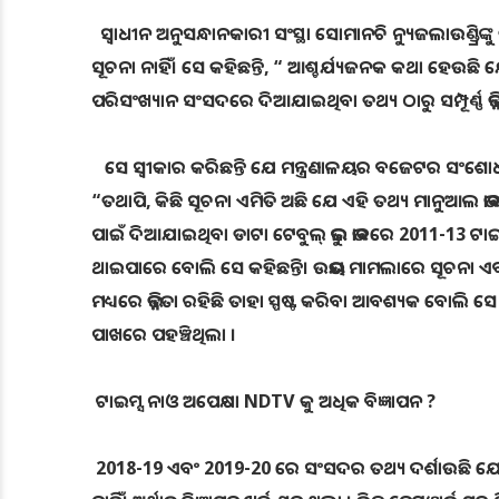
ସ୍ବାଧୀନ ଅନୁସନ୍ଧାନକାରୀ ସଂସ୍ଥା ସୋମାନଚି ନ୍ୟୁଜଲାଉଣ୍ଡ୍ରିଙ୍କୁ
ସୂଚନା ନାହିଁ। ସେ କହିଛନ୍ତି, “ ଆଶ୍ଚର୍ଯ୍ୟଜନକ କଥା ହେଉ
ପରିସଂଖ୍ୟାନ ସଂସଦରେ ଦିଆଯାଇଥିବା ତଥ୍ୟ ଠାରୁ ସମ୍ପୂର୍ଣ୍ଣ ଭିନ୍
ସେ ସ୍ବୀକାର କରିଛନ୍ତି ଯେ ମନ୍ତ୍ରଣାଳୟର ବଜେଟର ସଂଶୋଧନ ହ
“ତଥାପି, କିଛି ସୂଚନା ଏମିତି ଅଛି ଯେ ଏହି ତଥ୍ୟ ମାନୁଆଲ ଭ
ପାଇଁ ଦିଆଯାଇଥିବା ଡାଟା ଟେବୁଲ୍ ଭୁଲ ଭାବରେ 2011-13 ଟାଇ
ଥାଇପାରେ ବୋଲି ସେ କହିଛନ୍ତି। ଉଭୟ ମାମଲାରେ ସୂଚନା ଏବଂ ପ୍
ମଧ୍ୟରେ ଭିନ୍ନତା ରହିଛି ତାହା ସ୍ପଷ୍ଟ କରିବା ଆବଶ୍ୟକ ବୋଲି ସେ 
ପାଖରେ ପହଞ୍ଚିଥିଲା ​​।
ଟାଇମ୍ସ ନାଓ ଅପେକ୍ଷା NDTV କୁ ଅଧିକ ବିଜ୍ଞାପନ ?
2018-19 ଏବଂ 2019-20 ରେ ସଂସଦର ତଥ୍ୟ ଦର୍ଶାଉଛି ଯେ 