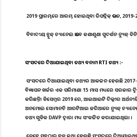
2019 ପ୍ରାରମ୍ଭରେ ଆରମ୍ଭ ହୋଇଥିବା ରିପବ୍ଲିକ୍ ଭରତ, 2019-2
ବିବାଦୀୟ ନ୍ଯୁଜ୍ ଚ୍ୟାନେଲ ଭାବେ ଜଣାଶୁଣା ସୁଦର୍ଶନ ନ୍ୟୁଜ୍ ତି
ସଂସଦରେ ଦିଆଯାଇଥିବା ତଥ୍ୟ ବନାମ RTI ତଥ୍ୟ :-
ସଂସଦରେ ଦିଆଯାଇଥିବା ତଥ୍ୟର ଆକଳନ ହେଉଛି 2017-18, 
ବିଜ୍ଞାପନ ଖର୍ଚ୍ଚର ଏକ ପରିମାଣ। 15 ମାସ ମଧ୍ୟରେ ସରକାର ଦ୍
କରିଛନ୍ତି। ଡିସେମ୍ବର 2019 ରେ, ଆଇଆଇଟି ଦିଲ୍ଲୀର ଅର୍ଥନ
ଅନମୋଲ ସୋମାନଚି ଆରଟିଆଇ ଜରିଆରେ ନ୍ୟୁଜ୍ ଚ୍ୟାନେଲଗୁଡ
ତଥ୍ୟ ଗୁଡିକ DAVP ଦ୍ୱାରା ମଧ୍ୟ ସଂକଳିତ କରାଯାଇଥିଲା ।
ତେବେ ସବୁଠାରୁ ବଡ କଥା ହେଉଛି ସଂସଦରେ ଦିଆଯାଇଥିବା 