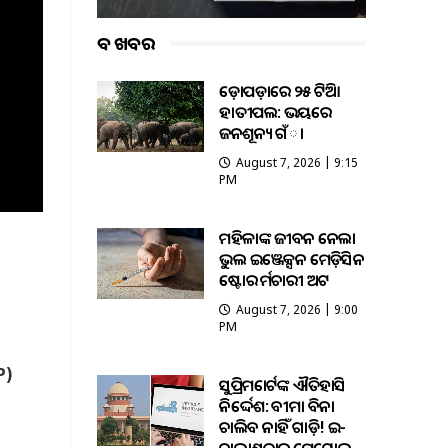
ବଡ ଖବର
କଡ଼ୋପଡ଼ାରେ ୨୫ ଟିକିଆ
ହାତୀପଲ: ଭୟରେ
ଜନଶୂନ୍ୟ ଗଁା
August 7, 2026 | 9:15
PM
ମହିଳାଙ୍କ ଜୀବନ ନେଲା
ଭୁଲ ଇଞ୍ଜେକ୍ସନ ମେଡ଼ିସିନ
ଷ୍ଟୋର କର୍ମଚାରୀ ଅଟକ
August 7, 2026 | 9:00
PM
P)
ସୁପ୍ରିମକୋର୍ଟଙ୍କ ଐତିହାସିକ
ନିର୍ଦ୍ଦେଶ: ବୀମା ବିନା
ଚାଲିବ ନାହିଁ ଗାଡ଼ି! ଇ-