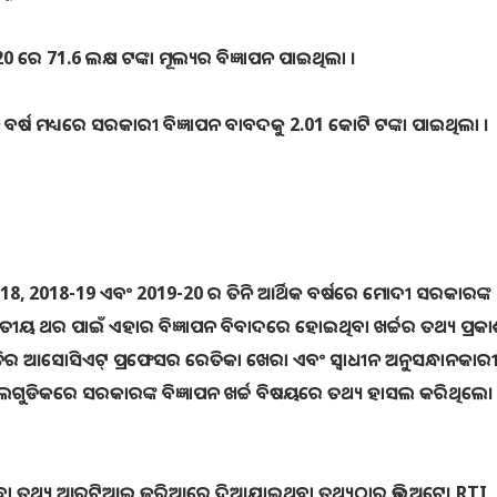
0 ରେ 71.6 ଲକ୍ଷ ଟଙ୍କା ମୂଲ୍ୟର ବିଜ୍ଞାପନ ପାଇଥିଲା ।
ନି ବର୍ଷ ମଧ୍ୟରେ ସରକାରୀ ବିଜ୍ଞାପନ ବାବଦକୁ 2.01 କୋଟି ଟଙ୍କା ପାଇଥିଲା ​​।
2018-19 ଏବଂ 2019-20 ର ତିନି ଆର୍ଥିକ ବର୍ଷରେ ମୋଦୀ ସରକାରଙ୍କ
ୱିତୀୟ ଥର ପାଇଁ ଏହାର ବିଜ୍ଞାପନ ବିବାଦରେ ହୋଇଥିବା ଖର୍ଚ୍ଚର ତଥ୍ୟ ପ୍ରକ
ୀତିର ଆସୋସିଏଟ୍ ପ୍ରଫେସର ରେତିକା ଖେରା ଏବଂ ସ୍ବାଧୀନ ଅନୁସନ୍ଧାନକାରୀ 
ିକରେ ସରକାରଙ୍କ ବିଜ୍ଞାପନ ଖର୍ଚ୍ଚ ବିଷୟରେ ତଥ୍ୟ ହାସଲ କରିଥିଲେ।
ତଥ୍ୟ ଆରଟିଆଇ ଜରିଆରେ ଦିଆଯାଇଥିବା ତଥ୍ୟଠାରୁ ଭିନ୍ନ ଅଟେ। RTI