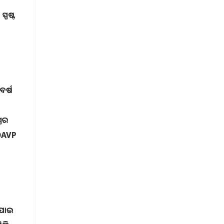
୍ପଷ୍ଟ
ବର୍ଷ
୍ପର
 DAVP
ଆଯାଇ