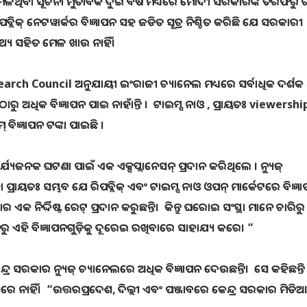
କ ସୂତ୍ର ମିଳିଥିବା ସୂଚନା ମୁତାବକ ଦୁଇ ବର୍ଷ ମଧ୍ୟରେ ମୋଦୀ ସରକାରଙ୍କ ତରଫରୁ ଟିଭ
ରିପବ୍ଲିକ୍ ନେଟୱାର୍କର ବିଜ୍ଞାପନ ସହ ଜଡିତ ସୂତ୍ର ନିଶ୍ଚିତ କରିଛି ଯେ ସରକାରୀ
୍ୟ ସହିତ ମେଳ ଖାଉ ନାହିଁ।
ch Council ଅନୁଯାୟୀ ଇଂରାଜୀ ଚ୍ୟାନେଲ ମଧ୍ୟରେ ସର୍ବାଧିକ ଦର୍ଶକ 
୍କ ଠାରୁ ଅଧିକ ବିଜ୍ଞାପନ ପାଇ ନାହାଁନ୍ତି । ଟାଇମ୍ସ ନାଓ , ପ୍ରାୟତଃ viewers
ବିଜ୍ଞାପନ ଟଙ୍କା ପାଇଛି ।
 ଆଶ୍ଚର୍ଯ୍ୟଜନକ ଘଟଣା ପାଇଁ ଏକ ଏକ୍ସପ୍ଲାନେସନ୍ ପ୍ରଦାନ କରିଥିଲେ । ନ୍ୟୁଜ୍
ା ପ୍ରାୟତଃ ସମ୍ଭବ ଯେ ରିପବ୍ଲିକ୍ ଏବଂ ଟାଇମ୍ସ ନାଓ ଓପନ୍ ମାର୍କେଟରେ ବିଜ୍ଞ
ାର ଏକ ନିର୍ଦ୍ଦିଷ୍ଟ ରେଟ୍ ପ୍ରଦାନ କରୁଛନ୍ତି। କିନ୍ତୁ ଘରୋଇ ସଂସ୍ଥା ମାନେ ଚାରିର
ପନରୁ ଏହି ବିଜ୍ଞାପନଗୁଡ଼ିକୁ ଦୂରେଇ ରଖିବାରେ ସାହାଯ୍ୟ କରେ। ”
େନ୍ଦ୍ର ସରକାର ନ୍ୟୁଜ୍ ଚ୍ୟାନେଲରେ ଅଧିକ ବିଜ୍ଞାପନ ଦେଉଛନ୍ତି। ସେ କହିଛନ୍ତ
୍ତ କରେ ନାହିଁ। “ଉତ୍ତରପ୍ରଦେଶ, ଦିଲ୍ଲୀ ଏବଂ ପଞ୍ଜାବରେ କେନ୍ଦ୍ର ସରକାର ମିଡି