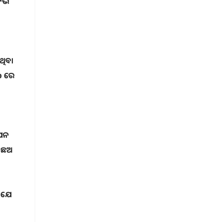
ି
ଥିବା
hip ରେ
ାପନ
ୁ ଛଅ
ି ଯେ
ଆ