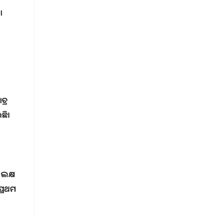
ା
ତ୍ର
ଛି।
ଲକ୍ଷ
ପ୍ରଥମ