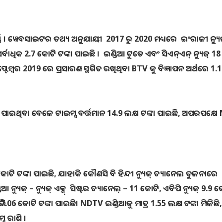
। ୱେବସାଇଟର ତଥ୍ୟ ଅନୁଯାୟୀ 2017 ରୁ 2020 ମଧ୍ୟରେ ଇଂରାଜୀ ନ୍ୟୁ
୍ବାଧିକ 2.7 କୋଟି ଟଙ୍କା ପାଇଛି । ଇଣ୍ଡିଆ ଟୁଡେ ଏବଂ ସିଏନ୍ଏନ୍ ନ୍ୟୁଜ୍ 18
ଟେମ୍ବର 2019 ରେ ପ୍ରସାରଣ ସ୍ଥଗିତ ରଖିଥିବା BTV କୁ ବିଜ୍ଞାପନ ଅର୍ଥରେ 1.
୍କା ପାଇଥିବା ବେଳେ ଟାଇମ୍ସ ବର୍ତ୍ତମାନ 14.9 ଲକ୍ଷ ଟଙ୍କା ପାଇଛି, ଅପରପକ୍ଷ
କୋଟି ଟଙ୍କା ପାଇଛି, ଯାହାକି କୌଣସି ବି ହିନ୍ଦୀ ନ୍ୟୁଜ୍ ଚ୍ୟାନେଲ ତୁଳନାରେ
୍ୟୁଜ୍ – ନ୍ୟୁଜ୍ ଏକ୍ସ୍ ସିଷ୍ଟର ଚ୍ୟାନେଲ୍ – 11 କୋଟି, ଏବିପି ନ୍ୟୁଜ୍ 9.9 କ
ଭି 7.06 କୋଟି ଟଙ୍କା ପାଇଛି। NDTV ଇଣ୍ଡିଆକୁ ମାତ୍ର 1.55 ଲକ୍ଷ ଟଙ୍କା ମିଳିଛି,
୍ନ ରାଶି ।