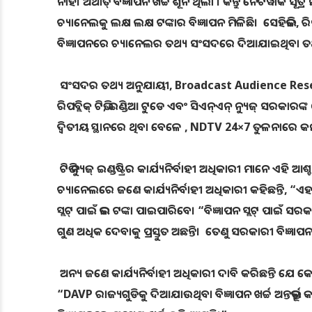
ନାହିଁ। ଅର୍ଥାତ୍ ବିଜ୍ଞାପନ ଖର୍ଚ୍ଚ ଶୂନ ଥିଲା । କିନ୍ତୁ ନେଟୱାର୍
ଚ୍ୟାନେଲକୁ ଲକ୍ଷ ଲକ୍ଷ ଟଙ୍କାର ବିଜ୍ଞାପନ ମିଳିଛି। ସେହିଭଳି, 
ବିଜ୍ଞାପନରେ ଚ୍ୟାନେଲର ତଥ୍ୟ ସଂସଦରେ ଦିଆଯାଇଥିବା ତଥ
ସଂସଦର ତଥ୍ୟ ଅନୁଯାୟୀ, Broadcast Audience Resear
ରିପବ୍ଲିକ୍ ଟିଭି, ଇଣ୍ଡିଆ ଟୁଡେ ଏବଂ ସିଏନ୍ଏନ୍ ନ୍ୟୁଜ୍ ସରକାରଙ
ଦ୍ବିତୀୟ ସ୍ଥାନରେ ଥିବା ବେଳେ , NDTV 24×7 ତୁଳନାରେ କମ୍ 
ଟିଭି ନ୍ୟୁଜ୍ ଇଣ୍ଡଷ୍ଟ୍ରିର କାର୍ଯ୍ୟନିର୍ବାହୀ ଅଧିକାରୀ ମାନେ ଏହି
ଚ୍ୟାନେଲରେ ଜଣେ କାର୍ଯ୍ୟନିର୍ବାହୀ ଅଧିକାରୀ କହିଛନ୍ତି, “ଏହ
ସ୍ଲଟ୍ ପାଇଁ ଭଲ ଟଙ୍କା ପାଇପାରିବେ। “ବିଜ୍ଞାପନ ସ୍ଲଟ୍ ପାଇଁ ସରକ
ଗୁଣ ଅଧିକ ଦେବାକୁ ପ୍ରସ୍ତୁତ ଅଛନ୍ତି। ତେଣୁ ସରକାରୀ ବିଜ୍ଞା
ଅନ୍ୟ ଜଣେ କାର୍ଯ୍ୟନିର୍ବାହୀ ଅଧିକାରୀ ଦାବି କରିଛନ୍ତି ଯେ କ
“DAVP ରାଜ୍ୟଗୁଡିକୁ ଦିଆଯାଉଥିବା ବିଜ୍ଞାପନ ଖର୍ଚ୍ଚ ଅନ୍ତର୍ଭୂକ