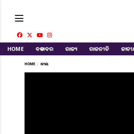
HOME
ବଡ ଖବର
ରାଜ୍ୟ
ରାଜନୀତି
ଜାତ
HOME
ଜାତୀୟ