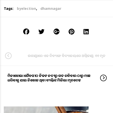
Tags:
byelection
,
dhamnagar
ଉଗାଣ୍ଡାରେ ଏକ ଦିବ୍ୟାଙ୍ଗ ବିଦ୍ୟାଳୟରେ ଅଗ୍ନିକାଣ୍ଡ: ୧୧ ମୃତ
ମିନାଝୋଲା ଶୈବପୀଠ ନିକଟ ନଦୀରୁ ଗତ ରବିବାର ଠାରୁ ମାଛ
ଧରିବାକୁ ଯାଇ ନିଖୋଜ ଥିବା ବ୍ୟକ୍ତିଙ୍କ ମିଳିଲା ମୃତଦେହ