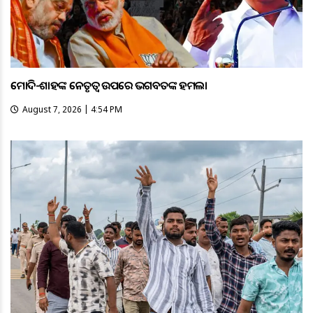
ମୋଦି-ଶାହଙ୍କ ନେତୃତ୍ୱ ଉପରେ ଭଗବତଙ୍କ ହମଲା
August 7, 2026 | 4:54 PM