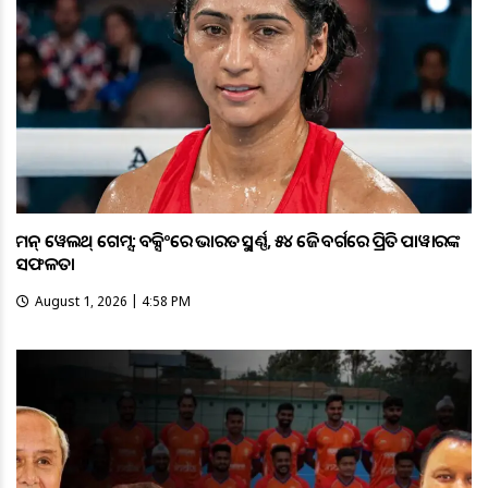
କମନ୍ ୱେଲଥ୍ ଗେମ୍ସ: ବକ୍ସିଂରେ ଭାରତକୁ ସ୍ବର୍ଣ୍ଣ, ୫୪ କେଜି ବର୍ଗରେ ପ୍ରିତି ପାୱାରଙ୍କ
ସଫଳତା
August 1, 2026 | 4:58 PM