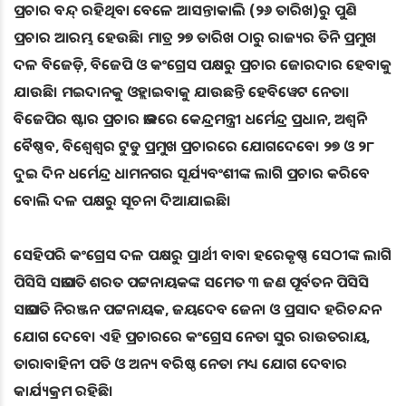
ପ୍ରଚାର ବନ୍ଦ୍ ରହିଥିବା ବେଳେ ଆସନ୍ତାକାଲି (୨୬ ତାରିଖ)ରୁ ପୁଣି
ପ୍ରଚାର ଆରମ୍ଭ ହେଉଛି। ମାତ୍ର ୨୭ ତାରିଖ ଠାରୁ ରାଜ୍ୟର ତିନି ପ୍ରମୁଖ
ଦଳ ବିଜେଡ଼ି, ବିଜେପି ଓ କଂଗ୍ରେସ ପକ୍ଷରୁ ପ୍ରଚାର ଜୋରଦାର ହେବାକୁ
ଯାଉଛି। ମଇଦାନକୁ ଓହ୍ଲାଇବାକୁ ଯାଉଛନ୍ତି ହେବିୱେଟ ନେତା।
ବିଜେପିର ଷ୍ଟାର ପ୍ରଚାର ଭାବରେ କେନ୍ଦ୍ରମନ୍ତ୍ରୀ ଧର୍ମେନ୍ଦ୍ର ପ୍ରଧାନ, ଅଶ୍ୱନି
ବୈଷ୍ଣବ, ବିଶ୍ବେଶ୍ବର ଟୁଡୁ ପ୍ରମୁଖ ପ୍ରଚାରରେ ଯୋଗଦେବେ। ୨୭ ଓ ୨୮
ଦୁଇ ଦିନ ଧର୍ମେନ୍ଦ୍ର ଧାମନଗର ସୂର୍ଯ୍ୟବଂଶୀଙ୍କ ଲାଗି ପ୍ରଚାର କରିବେ
ବୋଲି ଦଳ ପକ୍ଷରୁ ସୂଚନା ଦିଆଯାଇଛି।
ସେହିପରି କଂଗ୍ରେସ ଦଳ ପକ୍ଷରୁ ପ୍ରାର୍ଥୀ ବାବା ହରେକୃଷ୍ଣ ସେଠୀଙ୍କ ଲାଗି
ପିସିସି ସଭାପତି ଶରତ ପଟ୍ଟନାୟକଙ୍କ ସମେତ ୩ ଜଣ ପୂର୍ବତନ ପିସିସି
ସଭାପତି ନିରଞ୍ଜନ ପଟ୍ଟନାୟକ, ଜୟଦେବ ଜେନା ଓ ପ୍ରସାଦ ହରିଚନ୍ଦନ
ଯୋଗ ଦେବେ। ଏହି ପ୍ରଚାରରେ କଂଗ୍ରେସ ନେତା ସୁର ରାଉତରାୟ,
ତାରାବାହିନୀ ପତି ଓ ଅନ୍ୟ ବରିଷ୍ଠ ନେତା ମଧ୍ୟ ଯୋଗ ଦେବାର
କାର୍ଯ୍ୟକ୍ରମ ରହିଛି।