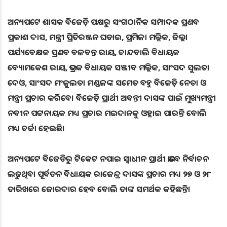
ଅନ୍ୟପଟେ ଶାସକ ବିଜେଡ଼ି ପକ୍ଷରୁ ସଂଗଠାନିକ ସମ୍ପାଦକ ପ୍ରଣବ
ପ୍ରକାଶ ଦାସ, ମନ୍ତ୍ରୀ ପ୍ରିତିରଞ୍ଜନ ଘଡାଇ, ପ୍ରମିଳା ମଲ୍ଲିକ, ଜିଲ୍ଲା
ପର୍ଯ୍ୟବେକ୍ଷକ ପ୍ରଣବ ବଳବନ୍ତ ରାୟ, ଚାନ୍ଦବାଲି ବିଧାୟକ
ବ୍ୟୋମକେଶ ରାୟ, ଭଦ୍ରକ ବିଧାୟକ ସଞ୍ଜୀବ ମଲ୍ଲିକ, ସାଂସଦ ସୁଲତା
ଦେଓ, ସାଂସଦ ମଂଜୁଲତା ମଣ୍ଡଳଙ୍କ ସମେତ ବହୁ ବିଜେଡ଼ି ନେତା ଓ
ମନ୍ତ୍ରୀ ପ୍ରଚାର କରିବେ। ବିଜେଡ଼ି ପ୍ରାର୍ଥୀ ଅବନ୍ତୀ ଦାସଙ୍କ ପାଇଁ ମୁଖ୍ୟମନ୍ତ୍ରୀ
ନବୀନ ପଟ୍ଟନାୟକ ମଧ୍ୟ ପ୍ରଚାର ମଇଦାନକୁ ଓହ୍ଲାଇ ପାରନ୍ତି ବୋଲି
ମଧ୍ୟ ଚର୍ଚ୍ଚା ହେଉଛି।
ଅନ୍ୟପଟେ ବିଜେଡିରୁ ଟିକେଟ ନପାଇ ସ୍ଵାଧୀନ ପ୍ରାର୍ଥୀ ଭାବେ ନିର୍ବାଚନ
ଲଢୁଥିବା ପୂର୍ବତନ ବିଧାୟକ ରାଜେନ୍ଦ୍ର ଦାସଙ୍କ ପ୍ରଚାର ମଧ୍ୟ ୨୭ ଓ ୨୮
ତାରିଖରେ ଜୋରଦାର ହେବ ବୋଲି ତାଙ୍କ ସମର୍ଥକ କହିଛନ୍ତି।