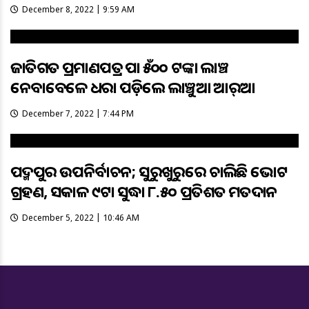
December 8, 2022 | 9:59 AM
ଜାତିଗତ ପ୍ରମାଣପତ୍ର ପାଇଁ ୫୦୦ ଟଙ୍କା ଲାଞ୍ଚ
ନେବାବେଳେ ଧରା ପଡ଼ିଲେ ଲାଞ୍ଚୁଆ ଆର୍‌ଆଇ
December 7, 2022 | 7:44 PM
ପଦ୍ମପୁର ଉପନିର୍ବାଚନ; ସୁରୁଖୁରୁରେ ଚାଲିଛି ଭୋଟ
ଗ୍ରହଣ, ସକାଳ ୯ଟା ସୁଦ୍ଧା ୮.୫୦ ପ୍ରତିଶତ ମତଦାନ
December 5, 2022 | 10:46 AM