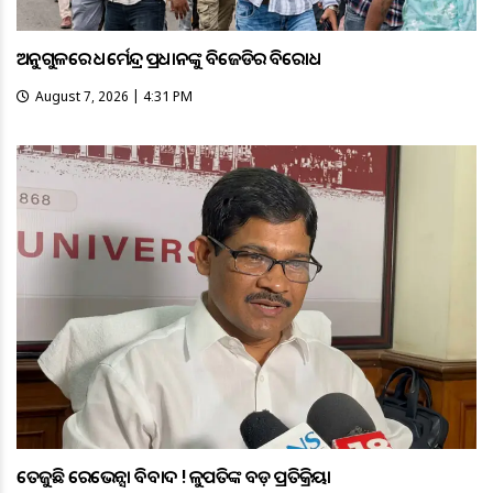
ଅନୁଗୁଳରେ ଧର୍ମେନ୍ଦ୍ର ପ୍ରଧାନଙ୍କୁ ବିଜେଡିର ବିରୋଧ
August 7, 2026 | 4:31 PM
ତେଜୁଛି ରେଭେନ୍ସା ବିବାଦ ! କୁଳପତିଙ୍କ ବଡ଼ ପ୍ରତିକ୍ରିୟା