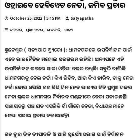
ଓହ୍ଲାଇବେ ହେବିୱେଟ ନେତା, ଜମିବ ପ୍ରଚାର
October 25, 2022 | 5:15 PM
Satyapatha
ବଡ ଖବର
ମୁଖ୍ୟ ଖବର
ରାଜନୀତି
ରାଜ୍ୟ
ଭୁବନେଶ୍ୱର ( ସତ୍ୟପାଠ ବ୍ୟୁରୋ ): ଧାମନଗରରେ ଉପନିର୍ବାଚନ ପାଇଁ
ଏବେ ରାଜନୈତିକ ମହୋଲ ସରଗରମ ରହିଛି । ଅନ୍ୟପଟେ ଏହି
ଉପନିର୍ବାଚନ ଉପରେ ସାରା ଓଡ଼ିଶା ନଜର ରଖିଛି। ସବୁଠି ଚାଲିଛି
ଧାମନଗରକୁ ନେଇ ଚର୍ଚ୍ଚା। କିଏ ଜିତିବ, ଆଉ କିଏ ହାରିବ, ତାକୁ ନେଇ
ଚର୍ଚ୍ଚା ଜୋର ଧରିଛି। ଗତ କିଛି ଦିନ ହେବ ରାଜ୍ୟର ତିନି ପ୍ରମୁଖ ଦଳର
ନେତା ଭଦ୍ରକର ଧାମନଗର ନିର୍ବାଚନ ମଣ୍ଡଳୀରେ ଡେରା ପକାଇଛନ୍ତି।
ପଞ୍ଚାୟତରୁ ପଞ୍ଚାୟତ ଏପରିକି ଗାଁ ଗାଁରେ ନେତା, ବିଧାୟକମାନେ
ଡେରା ପକାଇ ପ୍ରଚାର ଚଳାଇଛନ୍ତି।
ଗତ ଦୁଇ ଦିନ ଦୀପାବଳି ଓ ଆଜି ସୂର୍ଯ୍ୟୋପରାଗ ପାଇଁ ନିର୍ବାଚନ