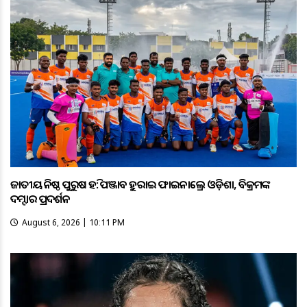
ଜାତୀୟ କନିଷ୍ଠ ପୁରୁଷ ହକି: ପଞ୍ଜାବକୁ ହରାଇ ଫାଇନାଲ୍ରେ ଓଡ଼ିଶା, ବିକ୍ରମଙ୍କ
ଦମ୍ଦାର ପ୍ରଦର୍ଶନ
August 6, 2026 | 10:11 PM