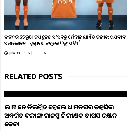
ହକି ଟିମ୍‌ର ଗେରୁଆ ଜର୍ସିକୁ ନେଇ ସଂସଦରୁ ମୈଦାନ ଯାଏଁ ରାଜନୀତି; ପ୍ରିୟଙ୍କାଙ୍କ
ସମାଲୋଚନା, ସ୍ପଷ୍ଟୀକରଣ ରଖିଲେ ଦିଲ୍ଲୀପ ତିର୍କୀ
July 30, 2026 | 7:08 PM
RELATED POSTS
ଲାଞ୍ଚ ନେଇ ନିଲମ୍ବିତ ହେଲେ ଧାମନଗର ତହସିଲ
ଅନ୍ତର୍ଗତ ଦଳାଙ୍ଗ ରାଜସ୍ବ ନିରୀକ୍ଷକ ତାପସ ରଞ୍ଜନ
ଜେନା