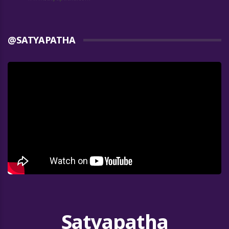
@SATYAPATHA
Satyapatha