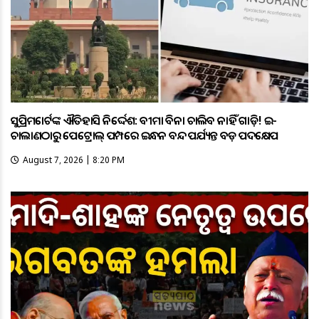
ସୁପ୍ରିମକୋର୍ଟଙ୍କ ଐତିହାସିକ ନିର୍ଦ୍ଦେଶ: ବୀମା ବିନା ଚାଲିବ ନାହିଁ ଗାଡ଼ି! ଇ-
ଚାଲାଣଠାରୁ ପେଟ୍ରୋଲ୍ ପମ୍ପରେ ଇନ୍ଧନ ବନ୍ଦ ପର୍ଯ୍ୟନ୍ତ ବଡ଼ ପଦକ୍ଷେପ
August 7, 2026 | 8:20 PM