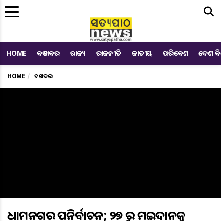
Me
HOME
ବଡ ଖବର
ରାଜ୍ୟ
ରାଜନୀତି
ଜାତୀୟ
ପରିବେଶ
ଦେଶ ବ
HOME
ବଡ ଖବର
ଧାମନଗର ଉପନିର୍ବାଚନ; ୨୭ ରୁ ମଇଦାନକୁ