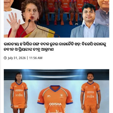
ଭାରତୀୟ ହକି ଜର୍ସିର ରଙ୍ଗ ବଦଳକୁ ନେଇ ରାଜନୈତିକ ଝଡ଼: ବିଜେପି ସରକାରଙ୍କୁ
ନବୀନ ଓ ପ୍ରିୟଙ୍କାଙ୍କ ତୀବ୍ର ଆକ୍ରମଣ
July 31, 2026 | 11:56 AM