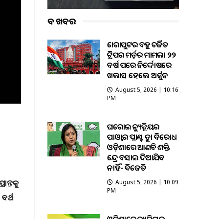
ବଡ ଖବର
କୋରାପୁଟର ବହୁ ଚର୍ଚ୍ଚିତ
ଟ୍ରିପର ମର୍ଡ଼ର ମାମଲା ୨୨
ବର୍ଷ ପରେ ନିର୍ଦ୍ଦୋଷରେ
ଖଲାସ ହେଲେ ଅର୍ଜୁନ
August 5, 2026 | 10:16
PM
ଘରୋଇ ନ୍ୟୁକ୍ଲିୟର
ପାଓ୍ବାର ପ୍ଲାଣ୍ଟକୁ କଡ଼ା ବିରୋଧ
ଓଡ଼ିଶାରେ ଆଣବିକ ଶକ୍ତି
କେନ୍ଦ୍ର ବସାଇ ଦିଆଯିବ
ନାହିଁ- ବିଜେଡି
ାନ୍ତକୁ
August 5, 2026 | 10:09
PM
ବର୍ଥ