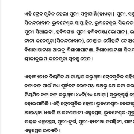
ଏହି ଟ୍ରେନ ଗୁଡିକ ହେଲା ପୁରୀ-ସନ୍ତ୍ରାଗାଛି(ହାୱଡ଼ା)-ପୁରୀ, ସନ୍ତ
ସିକନ୍ଦରାବାଦ-ଭୁବନେଶ୍ୱର ସାପ୍ତାହିକ, ଭୁବନେଶ୍ୱର-ସିକନ୍ଦ
ପୁରୀ-ସିଆଲଦା, ହବିବଗଞ୍ଜ-ପୁରୀ-ହବିବଗଞ୍ଜ(ଭୋପାଳ), ଭଞ
ଟାଟା-କଚେଗୁଡ଼ା(ସିକନ୍ଦରାବାଦ), ଚେନ୍ନାଇ-ଗୌହାଟି-ଚେନ୍ନାଇ, ଚ
ବିଶାଖାପାଟଣା-ଆରକୁ-ବିଶାଖାପାଟଣା, ବିଶାଖାପାଟଣା-ସିକନ୍
ଶ୍ରୀକାକୁଲମ-କଚେଗୁଡା ସ୍ୱତନ୍ତ୍ର ଟ୍ରେନ ।
ଏହାବ୍ୟତୀତ ନିୟମିତ ଯାତାୟାତ କରୁଥିବା ଟ୍ରେନଗୁଡିକ ସହିତ ଭିତ
ଚଳାଚଳ ପାଇଁ ମଧ୍ୟ ପୂର୍ବତଟ ରେଳପଥ ପକ୍ଷରୁ ଯୋଜନା କରାଯାଉ
ନିୟମିତ ଚଳାଚଳ କରୁଥିବା ୪୦ଟି(୨୦ ଯୋଡ଼ା) ଗୁରୁତ୍ୱପୂର୍ଣ୍ଣ ଟ
ହୋଇପାରିଛି । ଏହି ଟ୍ରେନଗୁଡିକ ହେଲା ଭୁବନେଶ୍ୱର-ବେଙ୍ଗାଲୁରୁ
ଯାଉଥିବା ଧଉଳି ଓ ଜନଶତାବ୍ଦୀ ଏକ୍ସପ୍ରେସ, ଭୁବନେଶ୍ୱର-ପୁଡ
ଉତ୍କଳ ଏକ୍ସପ୍ରେସ, ପୁରୀ-ଦୁର୍ଗ, ପୁରୀ-ହାତୀଆ ତପସ୍ୱିନୀ, 
ଏକ୍ସପ୍ରେସ ଇତ୍ୟାଦି ।