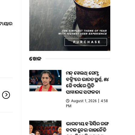
 ଟାୟାର
ଖେଳ
କମନ୍ ୱେଲଥ୍ ଗେମ୍ସ:
ବକ୍ସିଂରେ ଭାରତକୁ ସ୍ବର୍ଣ୍ଣ, ୫୪
କେଜି ବର୍ଗରେ ପ୍ରିତି
ପାୱାରଙ୍କ ସଫଳତା
August 1, 2026 | 4:58
PM
ଭାରତୀୟ ହକି ଜର୍ସିର ରଙ୍ଗ
ବଦଳକୁ ନେଇ ରାଜନୈତିକ