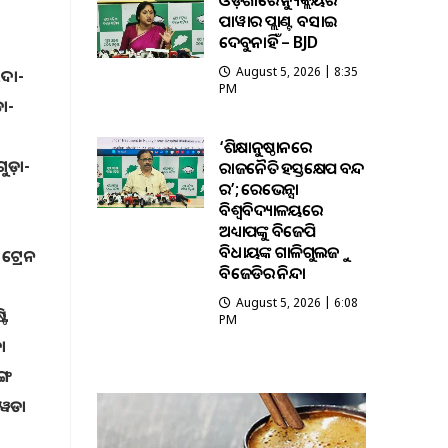
ଓଡ଼ିଶାରେ ନ୍ୟୁକ୍ଲିୟର
ପାୱାର ପ୍ଲାଣ୍ଟ ବସାଇ
ଦେବୁନାହିଁ – BJD
August 5, 2026 | 8:35
ଲଦା-
PM
ା-
‘ଶିକ୍ଷାନୁଷ୍ଠାନରେ
ୁଡ଼ା-
ରାଜନୈତିକ ହସ୍ତକ୍ଷେପ ବନ୍ଦ
କର’; ରେଭେନ୍ସା
ବିଶ୍ୱବିଦ୍ୟାଳୟରେ
ଅଧ୍ୟାପକଙ୍କୁ ବିଜେପି
ବିଧାୟକଙ୍କ ଗାଳିଗୁଲଜକୁ
 ଟ୍ରେନ
ବିଜେଡିର ନିନ୍ଦା
August 5, 2026 | 6:08
ଟି
PM
ା
୍ଗ
ାୱଡା