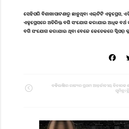
ସେହିପରି ବିଶାଖାପାଟଣାରୁ ଛାଡ଼ୁଥିବା ଏଲ୍‌ଟିଟି ଏକ୍ସପ୍ରେସ, ଏପ
ଏକ୍ସପ୍ରେସରେ ଅତିରିକ୍ତ ବଗି ସଂଯୋଗ କରାଯାଇ ଅଧିକ ବର୍ଥ
ବଗି ସଂଯୋଗ କରାଯାଇ ଥିବା ବେଳେ କେତେକରେ ସ୍ଲିପର୍‌ କ
ବଡିବିଲଡିଂରେ ରାଜ୍ୟର ପ୍ରଥମ ଆନ୍ତର୍ଜାତୀୟ ବିଚାର
ସୁମିତ୍ରା ତ