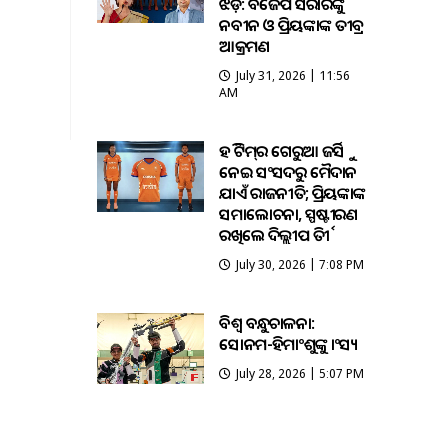
ଝଡ଼: ବିଜେପି ସରକାରଙ୍କୁ
ନବୀନ ଓ ପ୍ରିୟଙ୍କାଙ୍କ ତୀବ୍ର
ଆକ୍ରମଣ
July 31, 2026 | 11:56
AM
ହକି ଟିମ୍‌ର ଗେରୁଆ ଜର୍ସିକୁ
ନେଇ ସଂସଦରୁ ମୈଦାନ
ଯାଏଁ ରାଜନୀତି; ପ୍ରିୟଙ୍କାଙ୍କ
ସମାଲୋଚନା, ସ୍ପଷ୍ଟୀକରଣ
ରଖିଲେ ଦିଲ୍ଲୀପ ତିର୍କୀ
July 30, 2026 | 7:08 PM
ବିଶ୍ବ ବନ୍ଧୁକଚାଳନା:
ସୋନମ-ହିମାଂଶୁଙ୍କୁ କାଂସ୍ୟ
July 28, 2026 | 5:07 PM