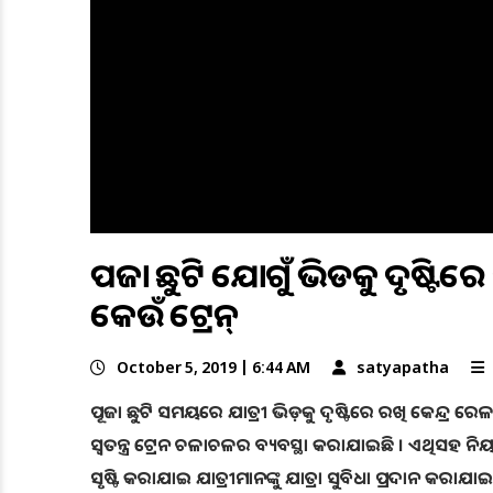
ପୂଜା ଛୁଟି ଯୋଗୁଁ ଭିଡକୁ ଦୃଷ୍ଟିରେ ରଖ
କେଉଁ ଟ୍ରେନ୍
October 5, 2019 | 6:44 AM
satyapatha
ପୂଜା ଛୁଟି ସମୟରେ ଯାତ୍ରୀ ଭିଡ଼କୁ ଦୃଷ୍ଟିରେ ରଖି କେନ୍ଦ୍ର ରେ
ସ୍ୱତନ୍ତ୍ର ଟ୍ରେନ ଚଳାଚଳର ବ୍ୟବସ୍ଥା କରାଯାଇଛି । ଏଥିସହ 
ସୃଷ୍ଟି କରାଯାଇ ଯାତ୍ରୀମାନଙ୍କୁ ଯାତ୍ରା ସୁବିଧା ପ୍ରଦାନ କରାଯା