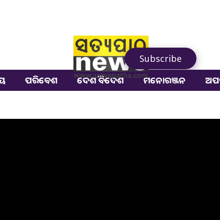
Subscribe
ୀୟ
ପରିବେଶ
ଦେଶ ବିଦେଶ
ମନୋରଞ୍ଜନ
ଅପ