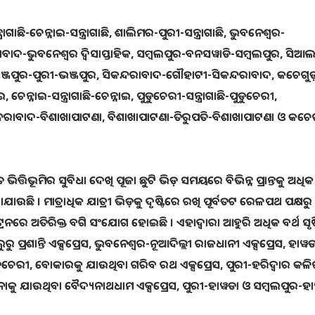
୍ରାଗାଛି-ଚେନ୍ନାଇ-ସନ୍ତ୍ରାଗାଛି, ଶାଲିମର-ପୁରୀ-ସନ୍ତ୍ରାଗାଛି, ଭୁବନେଶ୍ୱର-
ରାବାଦ-ଭୁବନେଶ୍ୱର ଦ୍ବିସାପ୍ତାହିକ, ସମ୍ବଲପୁର-ବନସୱାଡି-ସମ୍ବଲପୁର, ସିଆ
୍ଜପୁର-ପୁରୀ-ଭଞ୍ଜପୁର, ସିକନ୍ଦରାବାଦ-ଗୌହାଟୀ-ସିକନ୍ଦରାବାଦ, କଚେଗୁଡ଼
େନ୍ନାଇ-ସନ୍ତ୍ରାଗାଛି-ଚେନ୍ନାଇ, ପୁଡୁଚେରୀ-ସନ୍ତ୍ରାଗାଛି-ପୁଡୁଚେରୀ,
ଦରାବାଦ-ବିଶାଖାପାଟଣା, ବିଶାଖାପାଟଣା-ତିରୁପତି-ବିଶାଖାପାଟଣା ଓ କଚେଗ
୍ତିଭୂମିର ସୁବିଧା ଦେଖି ପୂଜା ଛୁଟି ଭିଡ଼ ସମୟରେ ବିଭିନ୍ନ ପ୍ରାନ୍ତକୁ ଅଧିକ
ଛି । ମାତ୍ରାଧିକ ଯାତ୍ରୀ ଭିଡ଼କୁ ଦୃଷ୍ଟିରେ ରଖି ପୂର୍ବତଟ ରେଳପଥ ପକ୍ଷରୁ
୍ରେନରେ ଅତିରିକ୍ତ ବଗି ସଂଯୋଗ ହୋଇଛି । ଏହାଦ୍ବାରା ଆହୁରି ଅଧିକ ବର୍ଥ ସୃଷ୍
 ପ୍ରଶାନ୍ତି ଏକ୍ସପ୍ରେସ, ଭୁବନେଶ୍ୱର-ନୂଆଦିଲ୍ଲୀ ରାଜଧାନୀ ଏକ୍ସପ୍ରେସ, ହାୱଡ
ୁଚେରୀ, ବୋକାରକୁ ଯାଉଥିବା ଗରିବ ରଥ ଏକ୍ସପ୍ରେସ, ପୁରୀ-ହରିଦ୍ୱାର କଳିଙ
ପାଟନାକୁ ଯାଉଥିବା ବୈଦ୍ୟନାଥଧାମ ଏକ୍ସପ୍ରେସ, ପୁରୀ-ହାୱଡା ଓ ସମ୍ବଲପୁର-ହ