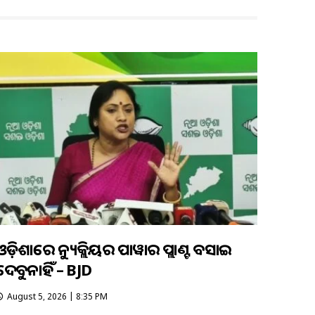
ଓଡ଼ିଶାରେ ନ୍ୟୁକ୍ଲିୟର ପାୱାର ପ୍ଲାଣ୍ଟ ବସାଇ
ଦେବୁନାହିଁ – BJD
August 5, 2026 | 8:35 PM