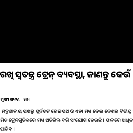
ି ସ୍ବତନ୍ତ୍ର ଟ୍ରେନ୍ ବ୍ୟବସ୍ଥା, ଜାଣନ୍ତୁ କେଉଁ
ମୁଖ୍ୟ ଖବର
ରାଜ୍ୟ
ଳ ମନ୍ତ୍ରଣାଳୟ ପକ୍ଷରୁ ପୂର୍ବତଟ ରେଳପଥ ଓ ଏହା ମଧ୍ୟ ଦେଇ ଦେଶର ବିଭିନ୍ନ ପ୍ର
ନିୟମିତ ଟ୍ରେନଗୁଡିକରେ ମଧ୍ୟ ଅତିରିକ୍ତ ବଗି ସଂଯୋଗ ହେଉଛି । ଫଳରେ ଅଧିକ 
ଇପାରିବ ।