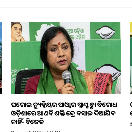
ଘରୋଇ ନ୍ୟୁକ୍ଲିୟର ପାଓ୍ବାର ପ୍ଲାଣ୍ଟକୁ କଡ଼ା ବିରୋଧ
ଓଡ଼ିଶାରେ ଆଣବିକ ଶକ୍ତି କେନ୍ଦ୍ର ବସାଇ ଦିଆଯିବ
ନାହିଁ- ବିଜେଡି