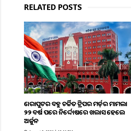
RELATED POSTS
କୋରାପୁଟର ବହୁ ଚର୍ଚ୍ଚିତ ଟ୍ରିପର ମର୍ଡ଼ର ମାମଲା
୨୨ ବର୍ଷ ପରେ ନିର୍ଦ୍ଦୋଷରେ ଖଲାସ ହେଲେ
ଅର୍ଜୁନ