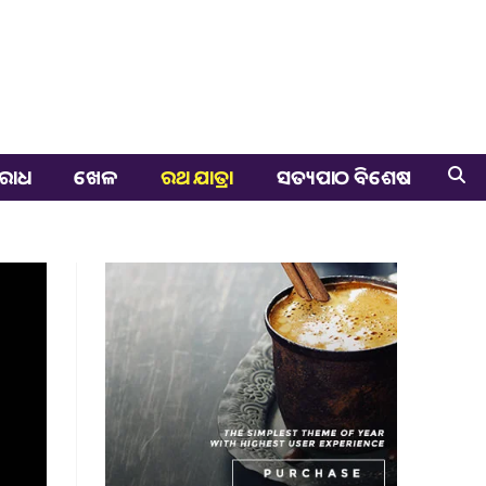
ରାଧ
ଖେଳ
ରଥ ଯାତ୍ରା
ସତ୍ୟପାଠ ବିଶେଷ