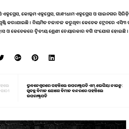
ି ଏକ୍ସପ୍ରେସ, କୋଲ୍ଲମ ଏକ୍ସପ୍ରେସ, ଗାନ୍ଧୀଧାମ ଏକ୍ସପ୍ରେସ ଓ ସାଇନଗର ସିରିଡ଼ି
 ସୃଷ୍ଟି କରାଯାଇଛି । ନିୟମିତ ଚଳାଚଳ କରୁଥିବା କେତେକ ଟ୍ରେନରେ ଏସି୩
୍ଲାସ ଓ କେତେକରେ ଦ୍ଵିତୀୟ ଶ୍ରେଣୀ ଚେୟାରକାର ବଗି ସଂଯୋଗ ହୋଇଛି ।
କ ହେଲେ
ଭୁବନେଶ୍ବରରେ ପହଞ୍ଚିଲେ ଉପରାଷ୍ଟ୍ରପତି ଏମ୍.ଭେଙ୍କିୟା ନାଇଡ଼ୁ:
୍ରିପାଠୀ
ସ୍ୱତନ୍ତ୍ର ବିମାନ ଯୋଗେ ବିମାନ ବନ୍ଦରରେ ପହଞ୍ଚିଲେ
ଉପରାଷ୍ଟ୍ରପତି