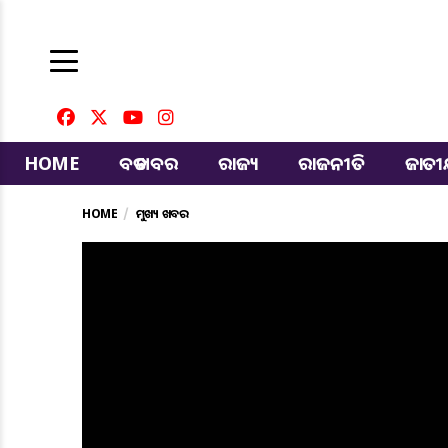
HOME
ବଡ ଖବର
ରାଜ୍ୟ
ରାଜନୀତି
ଜାତ
HOME
ମୁଖ୍ୟ ଖବର