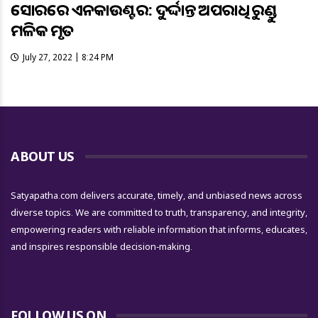
ସୋରରେ ଏନକାଉଣ୍ଟର: ଦୁର୍ଦ୍ଦାନ୍ତ ଅପରାଧି ରୁଣ୍ଡୁ
ମଳିକ ମୃତ
July 27, 2022 | 8:24 PM
ABOUT US
Satyapatha.com delivers accurate, timely, and unbiased news across
diverse topics. We are committed to truth, transparency, and integrity,
empowering readers with reliable information that informs, educates,
and inspires responsible decision-making.
FOLLOW US ON