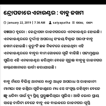
କେନ୍ଦ୍ରାପଡାରେ ଏନକାଉଣ୍ଟର : ବାବୁ ଜଖମ
January 22, 2019 | 7:36 AM
satyapatha
ଅପରାଧ
ରାଜ୍ୟ
ସତ୍ୟପାଠ ବ୍ରୁରୋ : କେନ୍ଦ୍ରାପଡା ରାଜନଗରରେ ଏନକାଉଣ୍ଟର ହୋଇଛି ।
ଏନକାଉଣ୍ଟରରେ ଦୁର୍ଦ୍ଦାନ୍ତ ଅପରାଧି ସଂଜୟ ବିଶ୍ୱାଳ ଓରଫ ବାବୁ
ଜଖମ ହୋଇଛି । କୁରୁଂଟି ଛକ ନିକଟରେ ହୋଇଥିବା ଏହି
ଏନକାଉଣ୍ଟରରେ ବାବୁର ବାମ ଗୋଡରେ ଗୁଳି ବାଜିଛି । ପଟ୍ଟାମୁଣ୍ଡାଇ
ପୁଲିସ ଏହି ଏନକାଉଣ୍ଟର କରିଥିବା ବେଳେ ଗୁରୁତର ବାବୁକୁ ରାଜନଗର
ଡାକ୍ତରଖାନାରେ ଭର୍ତ୍ତୀ କରାଯାଇଛି ।
ବାବୁ ନାଁରେ ବିଭିନ୍ନ ଥାନାରେ ୧୦ରୁ ଅଧିକ ଅପରାଧ ଓ ରାହାଜାନୀ
ମାମଲା ସହ କଣ୍ଡିରା ଗୁଳିକାଣ୍ଡରେ ମଧ୍ୟ ସେ ସଂପୃକ୍ତ ରହିଥିବା ବେଳେ
ତାକୁ ଧରିବା ପାଇଁ ବ୍ଲ୍ୟୁ ପ୍ରିଣ୍ଟ ପ୍ରସ୍ତୁତ କରିଥିଲା ପୁଲିସ । ଆଜି ଭୋର ପ୍ରାୟ
ସାଢ଼େ ଚାରିଟା ବେଳେ ବାବୁ ଏକ ବାଇକରେ ରାଜନଗର-ଗୁପ୍ତି