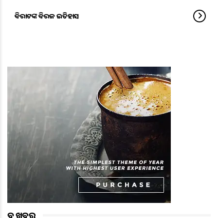
ବିରାଟଙ୍କ ବିରଳ ଇତିହାସ
ବଡ ଖବର