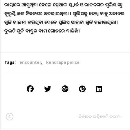
ରାସ୍ତାରେ ଆସୁଥିବା ବେଳେ ସ୍ପେଷାଲ ସ୍କ୍ୱାର୍ଡ ଓ ରାଜନଗର ପୁଲିସ ତାକୁ
କୁରୁଣ୍ଟି ଛକ ନିକଟରେ ଅଟକାଇଥିଲା । ପୁଲିସକୁ ଦେଖି ବାବୁ ଅଚାନକ
ଗୁଳି ଚାଳନା କରିଥିବା ବେଳେ ପୁଲିସ ପାଲଟା ଗୁଳି ଚଳାଇଥିଲା ।
ଦୁଇଟି ଗୁଳି ବାବୁର ବାମ ଗୋଡରେ ବାଜିଛି ।
Tags:
encounter
,
kendrapa police
ନିର୍ବାଚନ ଲଢ଼ିବେନି କରୀନା