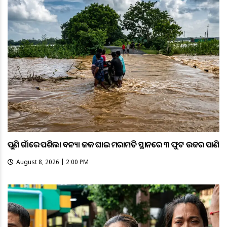
ପୁଣି ଗାଁରେ ପଶିଲା ବନ୍ୟା ଜଳ ଘାଇ ମରାମତି ସ୍ଥାନରେ ୩ ଫୁଟ ଉଚ୍ଚର ପାଣି
August 8, 2026 | 2:00 PM