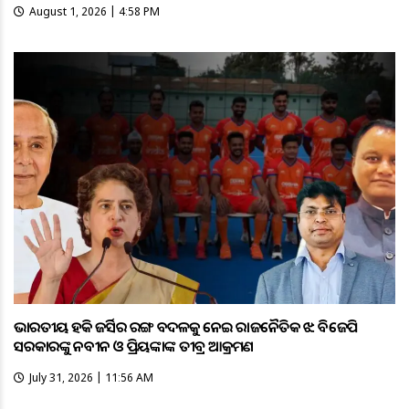
August 1, 2026 | 4:58 PM
ଭାରତୀୟ ହକି ଜର୍ସିର ରଙ୍ଗ ବଦଳକୁ ନେଇ ରାଜନୈତିକ ଝଡ଼: ବିଜେପି
ସରକାରଙ୍କୁ ନବୀନ ଓ ପ୍ରିୟଙ୍କାଙ୍କ ତୀବ୍ର ଆକ୍ରମଣ
July 31, 2026 | 11:56 AM