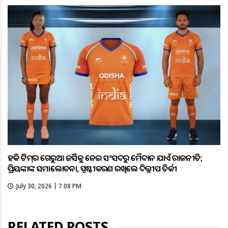
ହକି ଟିମ୍‌ର ଗେରୁଆ ଜର୍ସିକୁ ନେଇ ସଂସଦରୁ ମୈଦାନ ଯାଏଁ ରାଜନୀତି;
ପ୍ରିୟଙ୍କାଙ୍କ ସମାଲୋଚନା, ସ୍ପଷ୍ଟୀକରଣ ରଖିଲେ ଦିଲ୍ଲୀପ ତିର୍କୀ
July 30, 2026 | 7:08 PM
RELATED POSTS