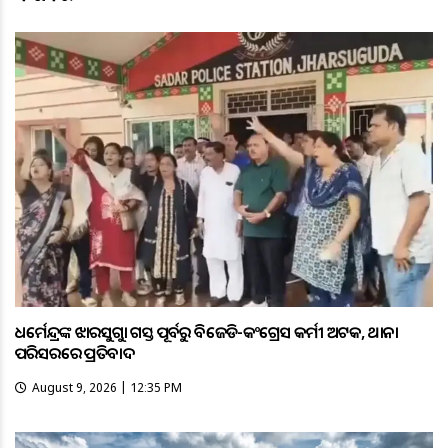
ଧର୍ମେନ୍ଦ୍ରଙ୍କ ଝାରସୁଗୁଡ଼ା ଗସ୍ତ ପୂର୍ବରୁ ବିଜେଡି-କଂଗ୍ରେସ କର୍ମୀ ଅଟକ, ଥାନା
ପରିସରରେ ପ୍ରତିବାଦ
August 9, 2026 | 12:35 PM