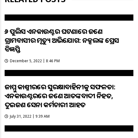
୨୬ ପୁଲିସ ଏନକାଉଣ୍ଟର ଘଟଣାରେ ଜଣେ
ଗ୍ରାମବାସୀର ମୃତ୍ୟୁ ଅଭିଯୋଗ: ନକ୍ସଲଙ୍କ ପ୍ରେସ
ବିଜ୍ଞପ୍ତି
December 5, 2022 | 8:46 PM
ଜାମ୍ମୁ କାଶ୍ମୀରରେ ସୁରକ୍ଷାବାହିନୀକୁ ସଫଳତା:
ଏନକାଉଣ୍ଟରରେ ଜଣେ ଆତଙ୍କବାଦୀ ନିହତ,
ଦୁଇଜଣ ସେନା କର୍ମଚାରୀ ଆହତ
July 31, 2022 | 9:39 AM