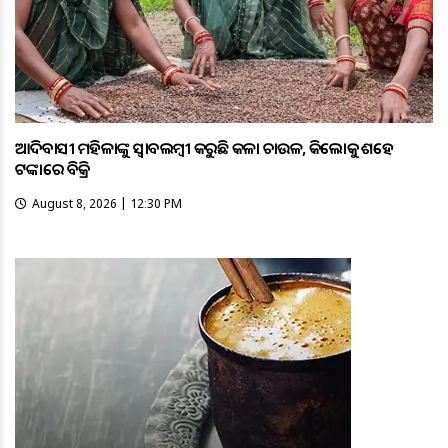
ଆଦିବାସୀ ମହିଳାଙ୍କୁ ସ୍ଵାବଲମ୍ଵୀ କରୁଛି କଳା ଚାଉଳ, କିଲୋକୁ ଶହେ
ଟଙ୍କାରେ ବିକ୍ରି
August 8, 2026 | 12:30 PM