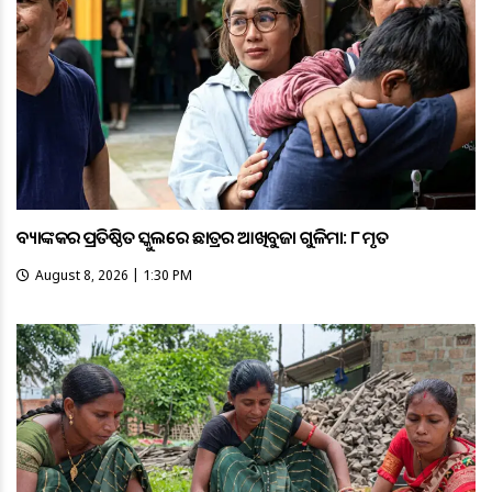
ବ୍ୟାଙ୍କକର ପ୍ରତିଷ୍ଠିତ ସ୍କୁଲରେ ଛାତ୍ରର ଆଖିବୁଜା ଗୁଳିମାଡ଼: ୮ ମୃତ
August 8, 2026 | 1:30 PM