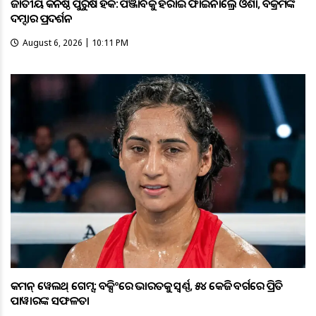
ଜାତୀୟ କନିଷ୍ଠ ପୁରୁଷ ହକି: ପଞ୍ଜାବକୁ ହରାଇ ଫାଇନାଲ୍ରେ ଓଡ଼ିଶା, ବିକ୍ରମଙ୍କ
ଦମ୍ଦାର ପ୍ରଦର୍ଶନ
August 6, 2026 | 10:11 PM
କମନ୍ ୱେଲଥ୍ ଗେମ୍ସ: ବକ୍ସିଂରେ ଭାରତକୁ ସ୍ବର୍ଣ୍ଣ, ୫୪ କେଜି ବର୍ଗରେ ପ୍ରିତି
ପାୱାରଙ୍କ ସଫଳତା