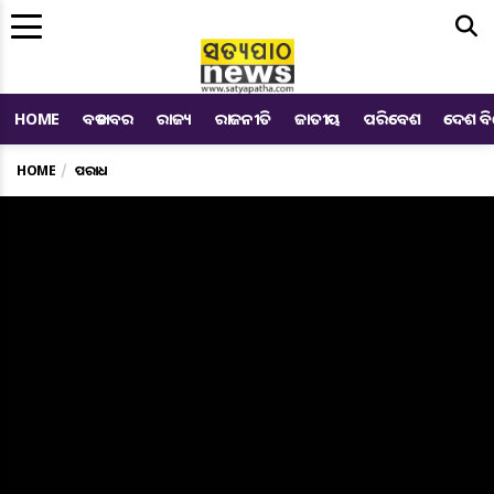
Me
HOME
ବଡ ଖବର
ରାଜ୍ୟ
ରାଜନୀତି
ଜାତୀୟ
ପରିବେଶ
ଦେଶ ବ
HOME
ଅପରାଧ