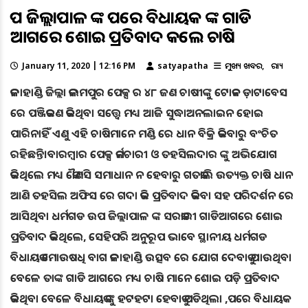
ଉପ ଜିଲ୍ଲାପାଳ ଙ୍କ ପରେ ବିଧାୟକ ଙ୍କ ଗାଡି
ଆଗରେ ଶୋଇ ପ୍ରତିବାଦ କଲେ ଚାଷି
January 11, 2020 | 12:16 PM
satyapatha
ମୁଖ୍ୟ ଖବର
ରାଜ୍ୟ
କଳାହାଣ୍ଡି ଜିଲ୍ଲା କଲମପୁର ପେକ୍ସ ର ୪୮ ଜଣ ଚାଷୀଙ୍କୁ ଟୋକନ ଡ଼ାଟାବେସ
ରେ ପଞ୍ଜିକରଣ କରିଥିବା ସତ୍ତ୍ୱେ ମଧ୍ୟ ଆଜି ସୁଦ୍ଧାଅନଲାଇନ ହୋଇ
ପାରିନାହିଁ ଏଣୁ ଏହି ଚାଷିମାନେ ମଣ୍ଡି ରେ ଧାନ ବିକ୍ରି କରିବାରୁ ବଂଚିତ
ରହିଛନ୍ତି।ବାରମ୍ବାର ପେକ୍ସ କର୍ମଚାରୀ ଓ ତହସିଲଦାର ଙ୍କୁ ଅଭିଯୋଗ
କରିଥିଲେ ମଧ୍ୟ କୌଣସି ସମାଧାନ ନ ହେବାରୁ ଗତକାଲି ଉତ୍ୟକ୍ତ ଚାଷି ଧାନ
ଆଣି ତହସିଲ ଅଫିସ ରେ ଗଦା କରି ପ୍ରତିବାଦ କରିବା ସହ ପରିଦର୍ଶନ ରେ
ଆସିଥିବା ଧର୍ମଗଡ ଉପ ଜିଲ୍ଲାପାଳ ଙ୍କ ସରକାରୀ ଗାଡିଆଗରେ ଶୋଇ
ପ୍ରତିବାଦ କରିଥିଲେ, ସେହିପରି ଅନୁରୂପ ଭାବେ ସ୍ଥାନୀୟ ଧର୍ମଗଡ
ବିଧାୟକ ମୋଉଷଧି ବାଗ କଳାହାଣ୍ଡି ଉତ୍ସବ ରେ ଯୋଗ ଦେବାକୁ ଯାଉଥିବା
ବେଳେ ତାଙ୍କ ଗାଡି ଆଗରେ ମଧ୍ୟ ଚାଷି ମାନେ ଶୋଇ ପଡ଼ି ପ୍ରତିବାଦ
କରିଥିବା ବେଳେ ବିଧାୟକ ଙ୍କୁ ହଟହଟା ହେବାକୁ ପଡିଥିଲା ,ପରେ ବିଧାୟକ