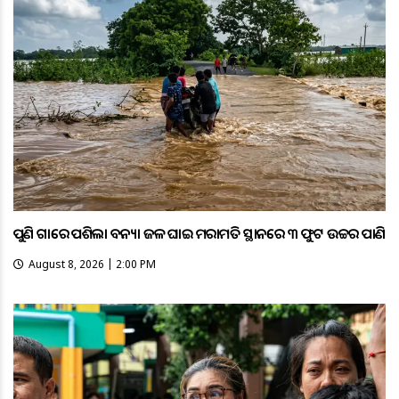
ପୁଣି ଗାଁରେ ପଶିଲା ବନ୍ୟା ଜଳ ଘାଇ ମରାମତି ସ୍ଥାନରେ ୩ ଫୁଟ ଉଚ୍ଚର ପାଣି
August 8, 2026 | 2:00 PM