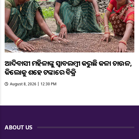
ଆଦିବାସୀ ମହିଳାଙ୍କୁ ସ୍ଵାବଲମ୍ଵୀ କରୁଛି କଳା ଚାଉଳ,
କିଲୋକୁ ଶହେ ଟଙ୍କାରେ ବିକ୍ରି
August 8, 2026 | 12:30 PM
ABOUT US