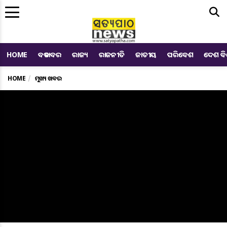
Me
HOME
ବଡ ଖବର
ରାଜ୍ୟ
ରାଜନୀତି
ଜାତୀୟ
ପରିବେଶ
ଦେଶ ବ
HOME
ମୁଖ୍ୟ ଖବର