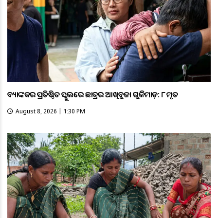
ବ୍ୟାଙ୍କକର ପ୍ରତିଷ୍ଠିତ ସ୍କୁଲରେ ଛାତ୍ରର ଆଖିବୁଜା ଗୁଳିମାଡ଼: ୮ ମୃତ
August 8, 2026 | 1:30 PM