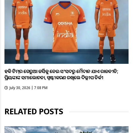
ହକି ଟିମ୍‌ର ଗେରୁଆ ଜର୍ସିକୁ ନେଇ ସଂସଦରୁ ମୈଦାନ ଯାଏଁ ରାଜନୀତି;
ପ୍ରିୟଙ୍କାଙ୍କ ସମାଲୋଚନା, ସ୍ପଷ୍ଟୀକରଣ ରଖିଲେ ଦିଲ୍ଲୀପ ତିର୍କୀ
July 30, 2026 | 7:08 PM
RELATED POSTS