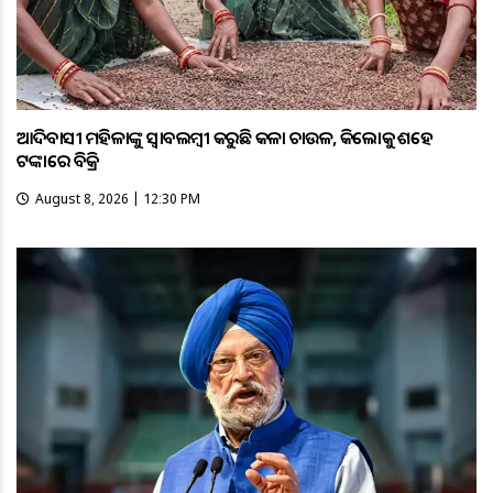
ଆଦିବାସୀ ମହିଳାଙ୍କୁ ସ୍ଵାବଲମ୍ଵୀ କରୁଛି କଳା ଚାଉଳ, କିଲୋକୁ ଶହେ
ଟଙ୍କାରେ ବିକ୍ରି
August 8, 2026 | 12:30 PM