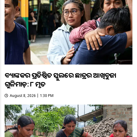
ବ୍ୟାଙ୍କକର ପ୍ରତିଷ୍ଠିତ ସ୍କୁଲରେ ଛାତ୍ରର ଆଖିବୁଜା
ଗୁଳିମାଡ଼: ୮ ମୃତ
August 8, 2026 | 1:30 PM