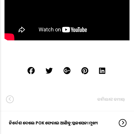
କାମିଲାଙ୍କ କମାଲ୍
ନିର୍ଦ୍ଦେଶ ଦେଲେ POK ଫେରାଇ ଆଣିବୁ:ସ୍ଥଳସେନା ମୁଖ୍ୟ