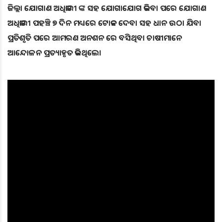
ଜିଲ୍ଲା ଯୋଗାଣ ଅଧିକାରୀ ଙ୍କ ସହ ଯୋଗାଯୋଗ କରିବା ପରେ ଯୋଗାଣ
ଅଧିକାରୀ ପହଞ୍ଚି ୭ ଦିନ ମଧ୍ୟରେ ଟୋକନ ଦେବା ସହ ଧାନ ଉଠା ଯିବା
ପ୍ରତିଶୃତି ପରେ ଆମରଣ ଅନଶନ ରେ ବସିଥିବା ଚାଷୀମାନେ
ଆନ୍ଦୋଳନ ପ୍ରତ୍ୟାହୃତ କରିଥିଲେ।