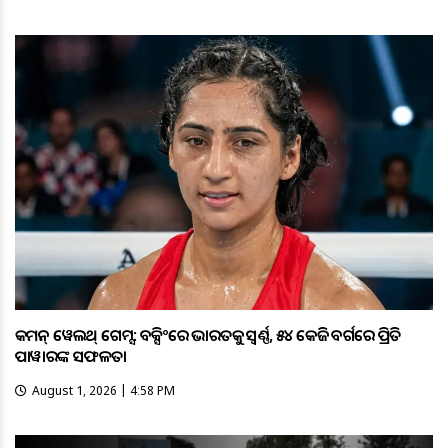
କମନ୍ ୱେଲଥ୍ ଗେମ୍ସ: ବକ୍ସିଂରେ ଭାରତକୁ ସ୍ବର୍ଣ୍ଣ, ୫୪ କେଜି ବର୍ଗରେ ପ୍ରିତି
ପାୱାରଙ୍କ ସଫଳତା
August 1, 2026 | 4:58 PM