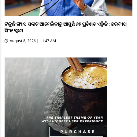
ଟଳୁଛି ଗ୍ୟାସ ସଙ୍କଟ ଆମେରିକାରୁ ଆସୁଛି ୬୭ ପ୍ରତିଶତ ଏଲ୍ପିଜି : ହରଦୀପ
ସିଂହ ପୁରୀ
August 8, 2026 | 11:47 AM