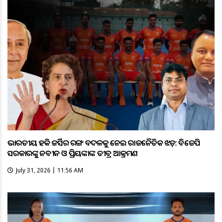
ଭାରତୀୟ ହକି ଜର୍ସିର ରଙ୍ଗ ବଦଳକୁ ନେଇ ରାଜନୈତିକ ଝଡ଼: ବିଜେପି
ସରକାରଙ୍କୁ ନବୀନ ଓ ପ୍ରିୟଙ୍କାଙ୍କ ତୀବ୍ର ଆକ୍ରମଣ
July 31, 2026 | 11:56 AM