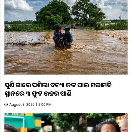
ପୁଣି ଗାଁରେ ପଶିଲା ବନ୍ୟା ଜଳ ଘାଇ ମରାମତି
ସ୍ଥାନରେ ୩ ଫୁଟ ଉଚ୍ଚର ପାଣି
August 8, 2026 | 2:00 PM