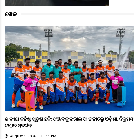
ଖେଳ
ଜାତୀୟ କନିଷ୍ଠ ପୁରୁଷ ହକି: ପଞ୍ଜାବକୁ ହରାଇ ଫାଇନାଲ୍ରେ ଓଡ଼ିଶା, ବିକ୍ରମଙ୍କ
ଦମ୍ଦାର ପ୍ରଦର୍ଶନ
August 6, 2026 | 10:11 PM