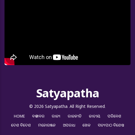
Satyapatha
© 2026 Satyapatha. All Right Reserved.
HOME
ବଡ ଖବର
ରାଜ୍ୟ
ରାଜନୀତି
ଜାତୀୟ
ପରିବେଶ
ଦେଶ ବିଦେଶ
ମନୋରଞ୍ଜନ
ଅପରାଧ
ଖେଳ
ସତ୍ୟପାଠ ବିଶେଷ