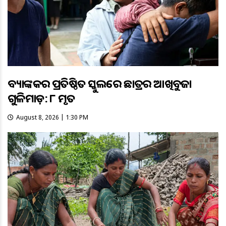
ବ୍ୟାଙ୍କକର ପ୍ରତିଷ୍ଠିତ ସ୍କୁଲରେ ଛାତ୍ରର ଆଖିବୁଜା
ଗୁଳିମାଡ଼: ୮ ମୃତ
August 8, 2026 | 1:30 PM