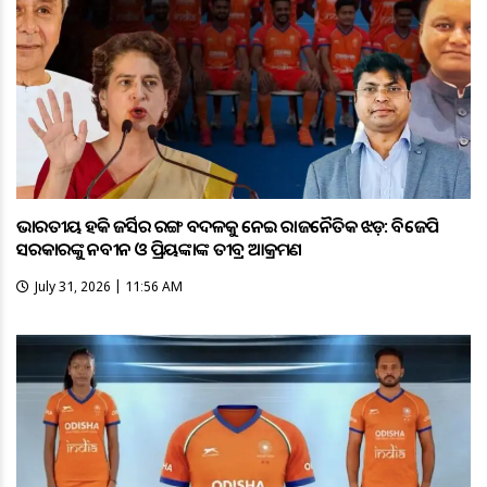
ଭାରତୀୟ ହକି ଜର୍ସିର ରଙ୍ଗ ବଦଳକୁ ନେଇ ରାଜନୈତିକ ଝଡ଼: ବିଜେପି
ସରକାରଙ୍କୁ ନବୀନ ଓ ପ୍ରିୟଙ୍କାଙ୍କ ତୀବ୍ର ଆକ୍ରମଣ
July 31, 2026 | 11:56 AM