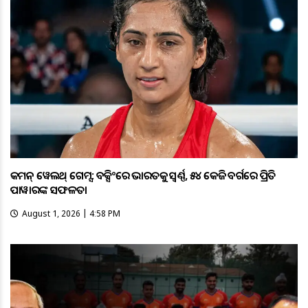
କମନ୍ ୱେଲଥ୍ ଗେମ୍ସ: ବକ୍ସିଂରେ ଭାରତକୁ ସ୍ବର୍ଣ୍ଣ, ୫୪ କେଜି ବର୍ଗରେ ପ୍ରିତି
ପାୱାରଙ୍କ ସଫଳତା
August 1, 2026 | 4:58 PM