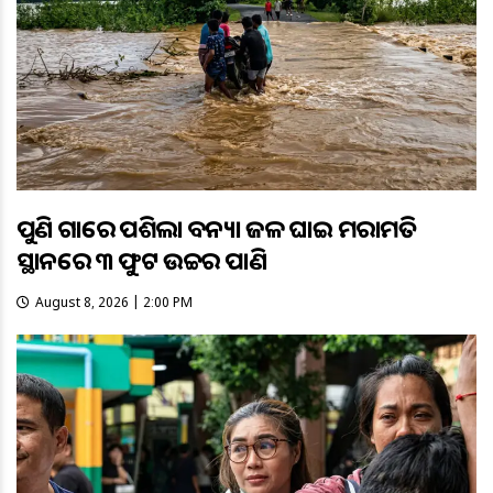
ପୁଣି ଗାଁରେ ପଶିଲା ବନ୍ୟା ଜଳ ଘାଇ ମରାମତି
ସ୍ଥାନରେ ୩ ଫୁଟ ଉଚ୍ଚର ପାଣି
August 8, 2026 | 2:00 PM