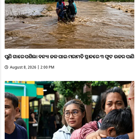
ପୁଣି ଗାଁରେ ପଶିଲା ବନ୍ୟା ଜଳ ଘାଇ ମରାମତି ସ୍ଥାନରେ ୩ ଫୁଟ ଉଚ୍ଚର ପାଣି
August 8, 2026 | 2:00 PM