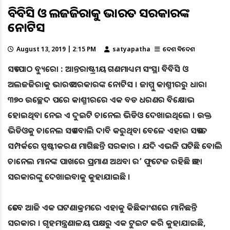
ବିବିସି ଓ ଅଲଜଜିରାକୁ ଭାରତ ସରକାରଙ୍କ
ନୋଟିସ
August 13, 2019 | 2:15 PM
satyapatha
ଦେଶ ବିଦେଶ
ସତ୍ୟପାଠ ବ୍ୟୁରୋ : ଆନ୍ତରାଷ୍ଟ୍ରୀୟ ଗଣମାଧ୍ୟମ ସଂସ୍ଥା ବିବିସି ଓ
ଅଲଜଜିରାକୁ ଭାରତ ସରକାରଙ୍କ ନୋଟିସ । ଜାମ୍ମୁ କାଶ୍ମୀରରୁ ଧାରା
୩୭୦ ଉଚ୍ଛେଦ ପରେ କାଶ୍ମୀରରେ ଏକ ବଡ ଧରଣର ବିକ୍ଷୋଭ
ହୋଇଥିବା ନେଇ ଏ ଦୁଇଟି ଚାନେଲ ଭିଡିଓ ଦେଖାଇଥିଲେ । ଉକ୍ତ
ଭିଡିଓକୁ ଚାନେଲ ସତ ବୋଲି ଦାବି କରୁଥିବା ବେଳେ ଏହାର ସତ୍ୟତା
ସମ୍ପର୍କରେ ସ୍ପଷ୍ଟୀକରଣ ମାଗିଛନ୍ତି ସରକାର । ଯଦି ଏଭଳି ଘଟିଛି ବୋଲି
ଚାନେଲ ମାନଙ୍କ ପାଖରେ ପ୍ରମାଣ ଅଥବା ର’ ଫୁଟେଜ ରହିଛି ତାହା
ସରକାରଙ୍କୁ ଦେଖାଇବାକୁ କୁହାଯାଇଛି ।
ତେବେ ଆଜି ଏକ ଘଟଣାକ୍ରମରେ ଏହାକୁ କିଛିକାଂଶରେ ମାନିଛନ୍ତି
ସରକାର । ଗୃହମନ୍ତ୍ରଣାଳୟ ପକ୍ଷରୁ ଏକ ଟୁଇଟ କରି କୁହାଯାଇଛି,