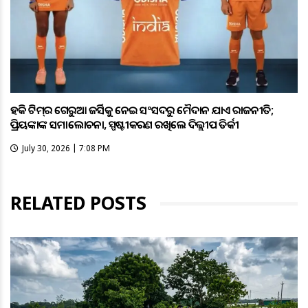
ହକି ଟିମ୍‌ର ଗେରୁଆ ଜର୍ସିକୁ ନେଇ ସଂସଦରୁ ମୈଦାନ ଯାଏଁ ରାଜନୀତି;
ପ୍ରିୟଙ୍କାଙ୍କ ସମାଲୋଚନା, ସ୍ପଷ୍ଟୀକରଣ ରଖିଲେ ଦିଲ୍ଲୀପ ତିର୍କୀ
July 30, 2026 | 7:08 PM
RELATED POSTS