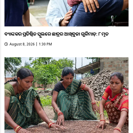
ବ୍ୟାଙ୍କକର ପ୍ରତିଷ୍ଠିତ ସ୍କୁଲରେ ଛାତ୍ରର ଆଖିବୁଜା ଗୁଳିମାଡ଼: ୮ ମୃତ
August 8, 2026 | 1:30 PM