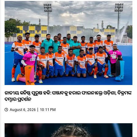
ଜାତୀୟ କନିଷ୍ଠ ପୁରୁଷ ହକି: ପଞ୍ଜାବକୁ ହରାଇ ଫାଇନାଲ୍ରେ ଓଡ଼ିଶା, ବିକ୍ରମଙ୍କ
ଦମ୍ଦାର ପ୍ରଦର୍ଶନ
August 6, 2026 | 10:11 PM