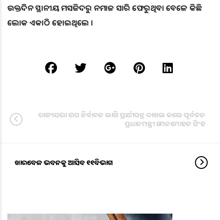
ଉକ୍ତଦିନ ସ୍ଥାନୀୟ ମସଜିଦରୁ ନମାଜ ସାରି ଫେରୁଥିବା ବେଳେ କିଛି
ଲୋକ ଏକାଠି ହୋଇଥିଲେ ।
ରାଜ୍ୟସଭା ଉପ ନିର୍ବାଚନ ଲାଗି ପ୍ରାର୍ଥୀପତ୍ର ଦାଖଲ କଲେ ପୂର୍ବତନ
ପ୍ରଧାନମନ୍ତ୍ରୀ ଡ. ମନମୋହନ ସିଂହ
ଖାରବେଳ ଭବନକୁ ଆସିବ ୧୧ବିଭାଗ