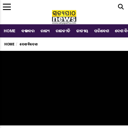
Me
HOME
ବଡ ଖବର
ରାଜ୍ୟ
ରାଜନୀତି
ଜାତୀୟ
ପରିବେଶ
ଦେଶ ବ
HOME
ଦେଶ ବିଦେଶ