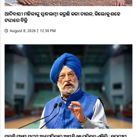
ଆଦିବାସୀ ମହିଳାଙ୍କୁ ସ୍ଵାବଲମ୍ଵୀ କରୁଛି କଳା ଚାଉଳ, କିଲୋକୁ ଶହେ
ଟଙ୍କାରେ ବିକ୍ରି
August 8, 2026 | 12:30 PM
ଟଳୁଛି ଗ୍ୟାସ ସଙ୍କଟ ଆମେରିକାରୁ ଆସୁଛି ୬୭ ପ୍ରତିଶତ ଏଲ୍ପିଜି : ହରଦୀପ