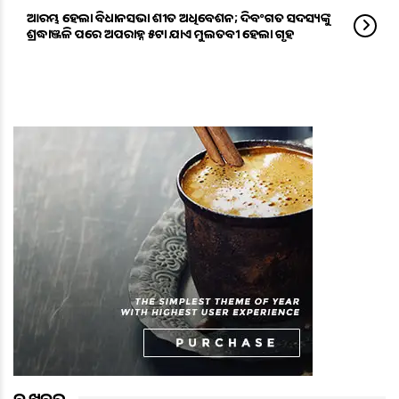
ଆରମ୍ଭ ହେଲା ବିଧାନସଭା ଶୀତ ଅଧିବେଶନ; ଦିବଂଗତ ସଦସ୍ୟଙ୍କୁ
ଶ୍ରଦ୍ଧାଞ୍ଜଳି ପରେ ଅପରାହ୍ନ ୫ଟା ଯାଏ ମୁଲତବୀ ହେଲା ଗୃହ
ବଡ ଖବର