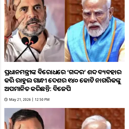
ପ୍ରଧାନମନ୍ତ୍ରୀଙ୍କ ବିରୋଧରେ ‘ଗଦ୍ଦର’ ଶବ୍ଦ ବ୍ୟବହାର
କରି ରାହୁଲ ଗାନ୍ଧୀ ଦେଶର ୧୪୦ କୋଟି ନାଗରିକଙ୍କୁ
ଅପମାନିତ କରିଛନ୍ତି: ବିଜେପି
May 21, 2026 | 12:50 PM