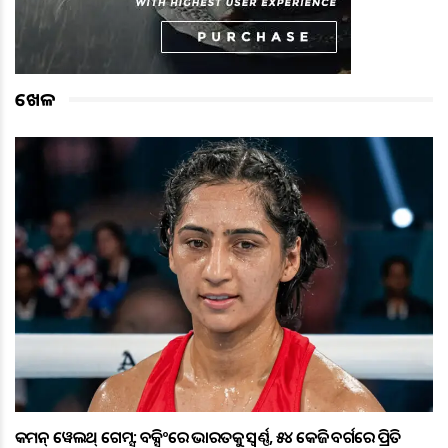
ଖେଳ
କମନ୍ ୱେଲଥ୍ ଗେମ୍ସ: ବକ୍ସିଂରେ ଭାରତକୁ ସ୍ବର୍ଣ୍ଣ, ୫୪ କେଜି ବର୍ଗରେ ପ୍ରିତି