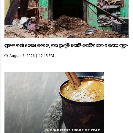
ପ୍ରବଳ ବର୍ଷା ନେଲା ଜୀବନ, ଘର ଭୁଶୁଡ଼ି ଗୋଟିଏ ପରିବାରର ୬ ଜଣଙ୍କ ମୃତ୍ୟୁ
August 6, 2026 | 12:15 PM