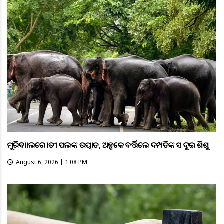
ମୁରିବାହାଲରେ ହାତୀ ପଲଙ୍କ ଉତ୍ପାତ, ଅଳ୍ପକେ ବର୍ତ୍ତିଲେ ଦମ୍ପତିଙ୍କ ସହ ଦୁଇ ଶିଶୁ
August 6, 2026 | 1:08 PM