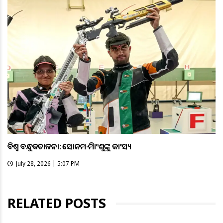
ବିଶ୍ବ ବନ୍ଧୁକଚାଳନା: ସୋନମ-ହିମାଂଶୁଙ୍କୁ କାଂସ୍ୟ
July 28, 2026 | 5:07 PM
RELATED POSTS