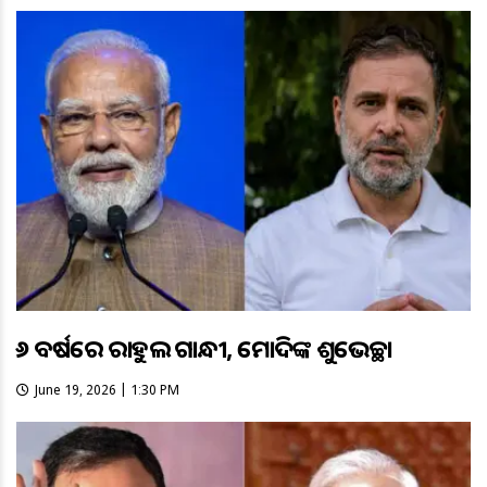
୫୬ ବର୍ଷରେ ରାହୁଲ ଗାନ୍ଧୀ, ମୋଦିଙ୍କ ଶୁଭେଚ୍ଛା
June 19, 2026 | 1:30 PM