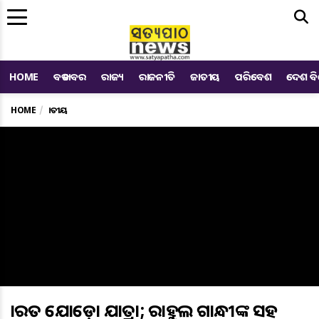
Me
HOME
ବଡ ଖବର
ରାଜ୍ୟ
ରାଜନୀତି
ଜାତୀୟ
ପରିବେଶ
ଦେଶ ବ
HOME
ଜାତୀୟ
ଭାରତ ଯୋଡ଼ୋ ଯାତ୍ରା; ରାହୁଲ ଗାନ୍ଧୀଙ୍କ ସହ