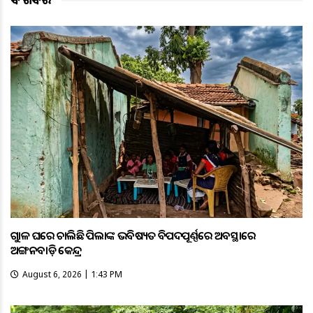
ଗୁହାଳ ଘରେ ଚାଲିଛି ପିଲାଙ୍କ ଭବିଷ୍ୟତ ବିପଦପୂର୍ଣ୍ଣରେ ଅବସ୍ଥାରେ
ଅଙ୍ଗନବାଡ଼ି କେନ୍ଦ୍ର
August 6, 2026 | 1:43 PM