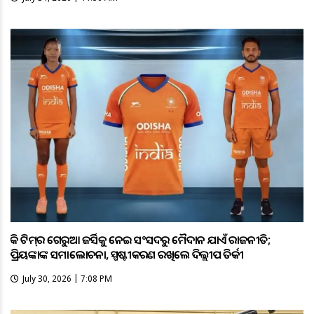
ହକି ଟିମ୍‌ର ଗେରୁଆ ଜର୍ସିକୁ ନେଇ ସଂସଦରୁ ମୈଦାନ ଯାଏଁ ରାଜନୀତି;
ପ୍ରିୟଙ୍କାଙ୍କ ସମାଲୋଚନା, ସ୍ପଷ୍ଟୀକରଣ ରଖିଲେ ଦିଲ୍ଲୀପ ତିର୍କୀ
July 30, 2026 | 7:08 PM