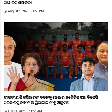
ପାୱାରଙ୍କ ସଫଳତା
August 1, 2026 | 4:58 PM
ଭାରତୀୟ ହକି ଜର୍ସିର ରଙ୍ଗ ବଦଳକୁ ନେଇ ରାଜନୈତିକ ଝଡ଼: ବିଜେପି
ସରକାରଙ୍କୁ ନବୀନ ଓ ପ୍ରିୟଙ୍କାଙ୍କ ତୀବ୍ର ଆକ୍ରମଣ
July 31, 2026 | 11:56 AM