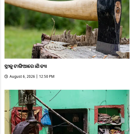
ସ୍ତ୍ରୀକୁ ଟାଙ୍ଗିଆରେ ହାଣି ହତ୍ୟା
August 6, 2026 | 12:50 PM