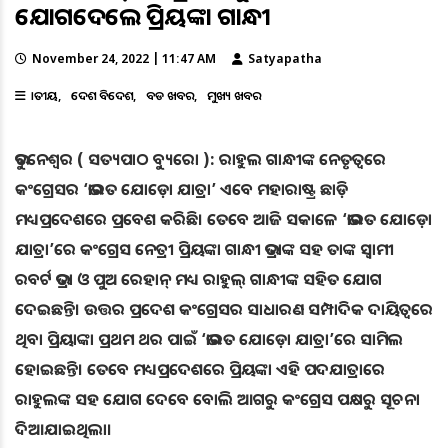
ଯୋଗଦେଲେ ପ୍ରିୟଙ୍କା ଗାନ୍ଧୀ
November 24, 2022 | 11:47 AM
Satyapatha
ଜାତୀୟ
ଦେଶ ବିଦେଶ
ବଡ ଖବର
ମୁଖ୍ୟ ଖବର
ଭୁବନେଶ୍ୱର ( ସତ୍ୟପାଠ ବ୍ୟୁରୋ ): ରାହୁଲ ଗାନ୍ଧୀଙ୍କ ନେତୃତ୍ଵରେ
କଂଗ୍ରେସର ‘ଭାରତ ଯୋଡ଼ୋ ଯାତ୍ରା’ ଏବେ ମହାରାଷ୍ଟ୍ର ଛାଡ଼ି
ମଧ୍ୟପ୍ରଦେଶରେ ପ୍ରବେଶ କରିଛି। ତେବେ ଆଜି ସକାଳେ ‘ଭାରତ ଯୋଡ଼ୋ
ଯାତ୍ରା’ରେ କଂଗ୍ରେସ ନେତ୍ରୀ ପ୍ରିୟଙ୍କା ଗାନ୍ଧୀ ଭଦ୍ରାଙ୍କ ସହ ତାଙ୍କ ସ୍ବାମୀ
ରବର୍ଟ ଭଦ୍ରା ଓ ପୁଅ ରେହାନ୍‌ ମଧ୍ୟ ରାହୁଲ୍‌ ଗାନ୍ଧୀଙ୍କ ସହିତ ଯୋ‌ଗ
ଦେଇଛନ୍ତି। ଉତ୍ତର ପ୍ରଦେଶ କଂଗ୍ରେସର ସାଧାରଣ ସମ୍ପାଦିକ ଦାୟିତ୍ବରେ
ଥିବା ପ୍ରିୟାଙ୍କା ପ୍ରଥମ ଥର ପାଇଁ ‘ଭାରତ ଯୋଡ଼ୋ ଯାତ୍ରା’ରେ ସାମିଲ
ହୋଇଛନ୍ତି। ତେବେ ମଧ୍ୟପ୍ରଦେଶରେ ପ୍ରିୟଙ୍କା ଏହି ପଦଯାତ୍ରାରେ
ରାହୁଲଙ୍କ ସହ ଯୋଗ ଦେବେ ବୋଲି ଆଗରୁ କଂଗ୍ରେସ ପକ୍ଷରୁ ସୂଚନା
ଦିଆଯାଇଥିଲା।