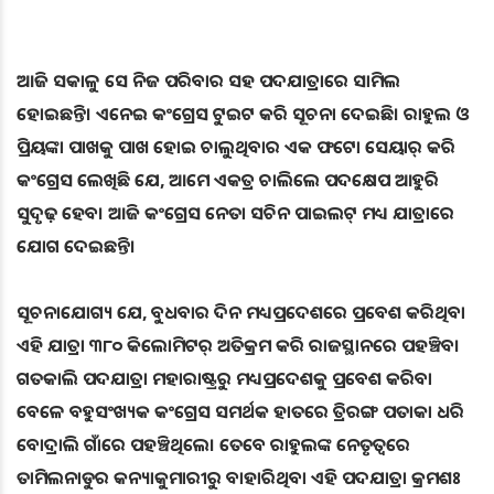
ଆଜି ସକାଳୁ ସେ ନିଜ ପରିବାର ସହ ପଦଯାତ୍ରାରେ ସାମିଲ
ହୋଇଛନ୍ତି। ଏନେଇ କଂଗ୍ରେସ ଟୁଇଟ କରି ସୂଚନା ଦେଇଛି। ରାହୁଲ ଓ
ପ୍ରିୟଙ୍କା ପାଖକୁ ପାଖ ହୋଇ ଚାଲୁଥିବାର ଏକ ଫଟୋ ସେୟାର୍‌ କରି
କଂଗ୍ରେସ ଲେଖିଛି ଯେ, ଆମେ ଏକତ୍ର ଚାଲିଲେ ପଦକ୍ଷେପ ଆହୁରି
ସୁଦୃଢ଼ ହେବ। ଆଜି କଂଗ୍ରେସ ନେତା ସଚିନ ପାଇଲଟ୍‌ ମଧ୍ୟ ଯାତ୍ରାରେ
ଯୋଗ ଦେଇଛନ୍ତି।
ସୂଚନାଯୋଗ୍ୟ ଯେ, ବୁଧବାର ଦିନ ମଧ୍ୟପ୍ରଦେଶରେ ପ୍ରବେଶ କରିଥିବା
ଏହି ଯାତ୍ରା ୩୮୦ କିଲୋମିଟର୍‌ ଅତିକ୍ରମ କରି ରାଜସ୍ଥାନରେ ପହଞ୍ଚିବ।
ଗତକାଲି ପଦଯାତ୍ରା ମହାରାଷ୍ଟ୍ରରୁ ମଧ୍ୟପ୍ରଦେଶକୁ ପ୍ରବେଶ କରିବା
ବେଳେ ବହୁସଂଖ୍ୟକ କଂଗ୍ରେସ ସମର୍ଥକ ହାତରେ ତ୍ରିରଙ୍ଗ ପତାକା ଧରି
ବୋଦ୍ରାଲି ଗାଁରେ ପହଞ୍ଚିଥିଲେ। ତେବେ ରାହୁଲଙ୍କ ନେତୃତ୍ୱରେ
ତାମିଲନାଡୁର କନ୍ୟାକୁମାରୀରୁ ବାହାରିଥିବା ଏହି ପଦଯାତ୍ରା କ୍ରମଶଃ