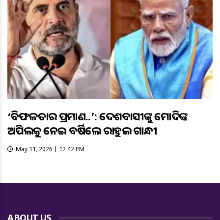
‘ବିଫଳତାର ପ୍ରମାଣ..’: ଦେଶବାସୀଙ୍କୁ ମୋଦିଙ୍କ
ଅପିଲକୁ ନେଇ ବର୍ଷିଲେ ରାହୁଲ ଗାନ୍ଧୀ
May 11, 2026 | 12:42 PM
ABOUT US