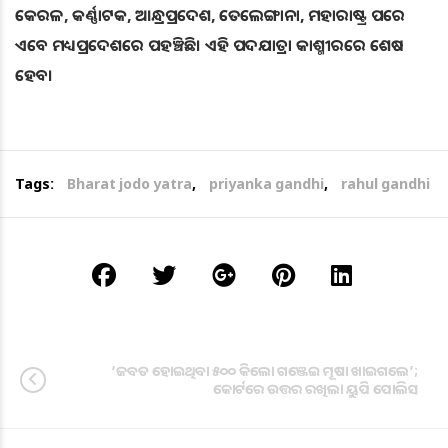
କେରଳ, କର୍ଣ୍ଣାଟକ, ଆନ୍ଧ୍ରପ୍ରଦେଶ, ତେଲେଙ୍ଗାନା, ମହାରାଷ୍ଟ୍ର ପରେ
ଏବେ ମଧ୍ୟପ୍ରଦେଶରେ ପହଞ୍ଚିଛି। ଏହି ପଦଯାତ୍ରା କାଶ୍ମୀରରେ ଶେଷ
ହେବ।
Tags:
Bharat jodo yatra
,
priyanka gandhi
,
rahul gandhi
‘ଜବତ ହୋଇଥିବା ୫୦୦ କିଲୋ ଗଞ୍ଜେଇ ମୂଷା ଖାଇଗଲେ’;
କୋର୍ଟରେ ଉତ୍ତର ରଖିଲା ୟୁପି ପୋଲିସ