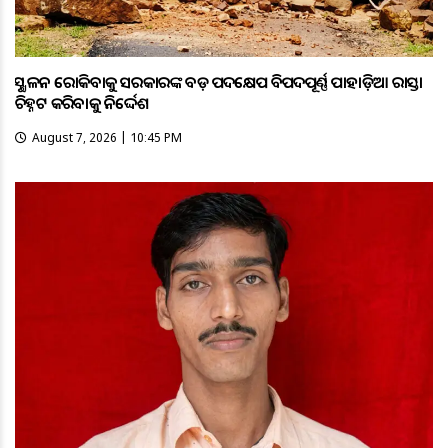
ଭୂସ୍ଖଳନ ରୋକିବାକୁ ସରକାରଙ୍କ ବଡ଼ ପଦକ୍ଷେପ ବିପଦପୂର୍ଣ୍ଣ ପାହାଡ଼ିଆ ରାସ୍ତା
ଚିହ୍ନଟ କରିବାକୁ ନିର୍ଦ୍ଦେଶ
August 7, 2026 | 10:45 PM