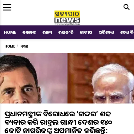
Me
HOME
ବଡ ଖବର
ରାଜ୍ୟ
ରାଜନୀତି
ଜାତୀୟ
ପରିବେଶ
ଦେଶ ବ
HOME
ଜାତୀୟ
ପ୍ରଧାନମନ୍ତ୍ରୀଙ୍କ ବିରୋଧରେ ‘ଗଦ୍ଦର’ ଶବ୍ଦ
ବ୍ୟବହାର କରି ରାହୁଲ ଗାନ୍ଧୀ ଦେଶର ୧୪୦
କୋଟି ନାଗରିକଙ୍କୁ ଅପମାନିତ କରିଛନ୍ତି: