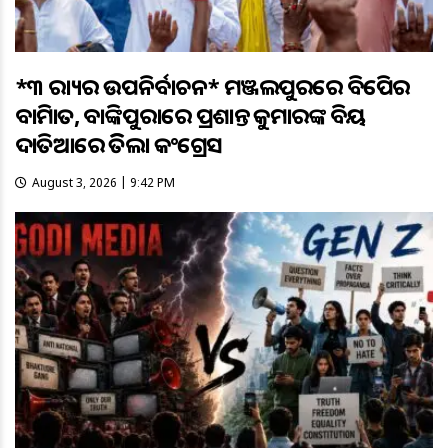
*୩ ରାଜ୍ୟର ଉପନିର୍ବାଚନ* ମଞ୍ଜଲପୁରରେ ବିଜେପିର
ବାଜିମାତ, ବାଙ୍କିପୁରାରେ ପ୍ରଶାନ୍ତ କୁମାରଙ୍କ ବିଜୟ
ଦାତିଆରେ ଜିତିଲା କଂଗ୍ରେସ
August 3, 2026 | 9:42 PM