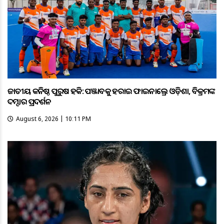
ଜାତୀୟ କନିଷ୍ଠ ପୁରୁଷ ହକି: ପଞ୍ଜାବକୁ ହରାଇ ଫାଇନାଲ୍ରେ ଓଡ଼ିଶା, ବିକ୍ରମଙ୍କ
ଦମ୍ଦାର ପ୍ରଦର୍ଶନ
August 6, 2026 | 10:11 PM