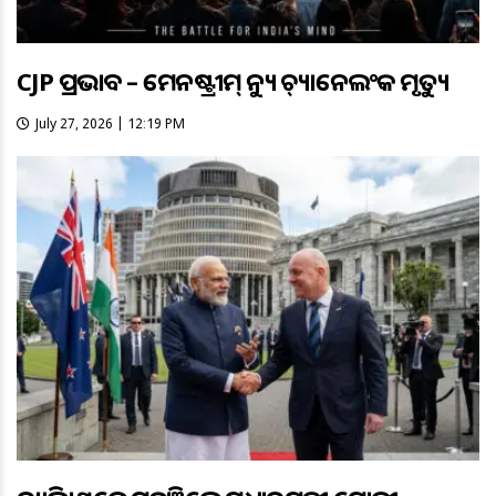
CJP ପ୍ରଭାବ – ମେନଷ୍ଟ୍ରୀମ୍ ନ୍ୟୁଜ୍ ଚ୍ୟାନେଲଂକ ମୃତ୍ୟୁ
July 27, 2026 | 12:19 PM