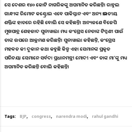
ସେ ଦେଶର ୧୪୦ କୋଟି ନାଗରିକଙ୍କୁ ଅପମାନିତ କରିଛନ୍ତି। ରାହୁଲ
ଗାନ୍ଧୀଙ୍କ ରିମୋଟ କଣ୍ଟ୍ରୋଲ ଏବେ ପାକିସ୍ତାନ ଏବଂ ଅନ୍ୟ ଭାରତୀୟ
ଶକ୍ତିଙ୍କ ହାତରେ ରହିଛି ବୋଲି ସେ କହିଛନ୍ତି। ଅନ୍ୟଜଣେ ବିଜେପି
ମୁଖପାତ୍ର ‌ଶେହଜାଦ ପୁନାୱାଲା ମଧ୍ୟ କଂଗ୍ରେସ ନେତାଙ୍କ ଟିପ୍ପଣୀ ପାଇଁ
ତାଙ୍କ ଉପରେ ଆକ୍ରମଣ କରିଛନ୍ତି। ପୁନାୱାଲା କହିଛନ୍ତି, କଂଗ୍ରେସ
ମହବ୍ବତ କୀ ଦୁକାନ କଥା କହୁଛି କିନ୍ତୁ ଏହା ସେମାନଙ୍କ ପ୍ରକୃତ
ପରିଚୟ। ସେମାନେ ସର୍ବଦା ପ୍ରଧାନମନ୍ତ୍ରୀ ମୋଦୀ ଏବଂ ତାଙ୍କ ମା’ଙ୍କୁ ମଧ୍ୟ
ଅପମାନିତ କରିଛନ୍ତି ବୋଲି କହିଛନ୍ତି।
Tags:
BJP
,
congress
,
narendra modi
,
rahul gandhi