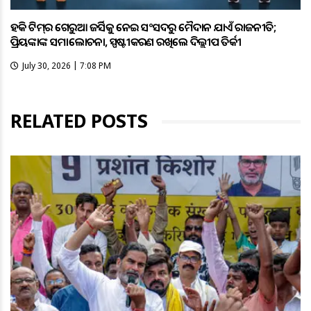
ହକି ଟିମ୍‌ର ଗେରୁଆ ଜର୍ସିକୁ ନେଇ ସଂସଦରୁ ମୈଦାନ ଯାଏଁ ରାଜନୀତି;
ପ୍ରିୟଙ୍କାଙ୍କ ସମାଲୋଚନା, ସ୍ପଷ୍ଟୀକରଣ ରଖିଲେ ଦିଲ୍ଲୀପ ତିର୍କୀ
July 30, 2026 | 7:08 PM
RELATED POSTS