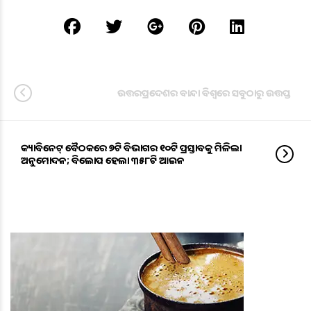
ଉତ୍ତରପ୍ରଦେଶର ବାନ୍ଦା ବିଶ୍ବରେ ସବୁଠାରୁ ଉତ୍ତପ୍ତ
କ୍ୟାବିନେଟ୍ ବୈଠକରେ ୭ଟି ବିଭାଗର ୧୦ଟି ପ୍ରସ୍ତାବକୁ ମିଳିଲା
ଅନୁମୋଦନ; ବିଲୋପ ହେଲା ୩୫୮ଟି ଆଇନ