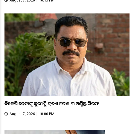
August 7, 2026 | 10:15 PM
ବିଜେପି ନେତାଙ୍କୁ ଛୁରୀ ଭୁସି ହତ୍ୟା ଘଟଣା ୩ ଅଭିଯୁକ୍ତ ଗିରଫ
August 7, 2026 | 10:00 PM