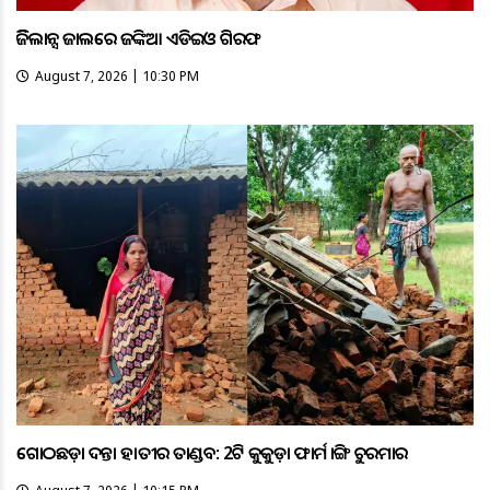
ଭିଜିଲାନ୍ସ ଜାଲରେ ଜଙ୍କିଆ ଏଡିଇଓ ଗିରଫ
August 7, 2026 | 10:30 PM
ଗୋଠଛଡ଼ା ଦନ୍ତା ହାତୀର ତାଣ୍ଡବ: 2ଟି କୁକୁଡ଼ା ଫାର୍ମ ଭାଙ୍ଗି ଚୁରମାର