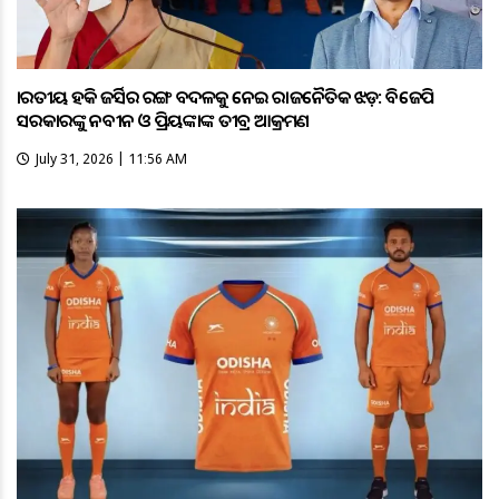
ଭାରତୀୟ ହକି ଜର୍ସିର ରଙ୍ଗ ବଦଳକୁ ନେଇ ରାଜନୈତିକ ଝଡ଼: ବିଜେପି
ସରକାରଙ୍କୁ ନବୀନ ଓ ପ୍ରିୟଙ୍କାଙ୍କ ତୀବ୍ର ଆକ୍ରମଣ
July 31, 2026 | 11:56 AM