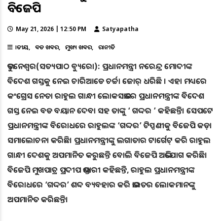
ବିଜେପି
May 21, 2026 | 12:50 PM
Satyapatha
ଜାତୀୟ
ବଡ ଖବର
ମୁଖ୍ୟ ଖବର
ରାଜନୀତି
ଭୁବନେଶ୍ୱର(ସତ୍ୟପାଠ ବ୍ୟୁରୋ): ପ୍ରଧାନମନ୍ତ୍ରୀ ନରେନ୍ଦ୍ର ମୋଦୀଙ୍କ
ବିଦେଶ ଗସ୍ତକୁ ନେଇ ଚାରିଆଡେ ଚର୍ଚ୍ଚା ଜୋର୍ ଧରିଛି । ଏହା ମଧ୍ୟରେ
କଂଗ୍ରେସ ନେତା ରାହୁଲ ଗାନ୍ଧୀ ଲୋକସଭାରେ ପ୍ରଧାନମନ୍ତ୍ରୀଙ୍କ ବିଦେଶ
ଗସ୍ତ ନେଇ ବଡ ବୟାନ ଦେବା ସହ ତାଙ୍କୁ ‘ ଗଦ୍ଦର ’ କହିଛନ୍ତି। ସେପଟେ
ପ୍ରଧାନମନ୍ତ୍ରୀଙ୍କ ବିରୋଧରେ ରାହୁଲଙ୍କ ‘ଗଦ୍ଦର’ ଟିପ୍ପଣୀକୁ ବିଜେପି କଡ଼ା
ସମାଲୋଚନା କରିଛି। ପ୍ରଧାନମନ୍ତ୍ରୀଙ୍କୁ ଲଗାତାର ଟାର୍ଗେଟ୍‌ କରି ରାହୁଲ
ଗାନ୍ଧୀ ଦେଶକୁ ଅପମାନିତ କରୁଛନ୍ତି ବୋଲି ବିଜେପି ଅଭିଯୋଗ କରିଛି।
ବିଜେପି ମୁଖପାତ୍ର ପ୍ରଦୀପ ଭଣ୍ଡାରୀ କହିଛନ୍ତି, ରାହୁଲ ପ୍ରଧାନମନ୍ତ୍ରୀଙ୍କ
ବିରୋଧରେ ‘ଗଦ୍ଦର’ ଶବ୍ଦ ବ୍ୟବହାର କରି ଭାରତର ଲୋକମାନଙ୍କୁ
ଅପମାନିତ କରିଛନ୍ତି।