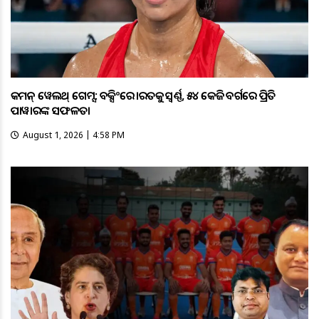
କମନ୍ ୱେଲଥ୍ ଗେମ୍ସ: ବକ୍ସିଂରେ ଭାରତକୁ ସ୍ବର୍ଣ୍ଣ, ୫୪ କେଜି ବର୍ଗରେ ପ୍ରିତି
ପାୱାରଙ୍କ ସଫଳତା
August 1, 2026 | 4:58 PM