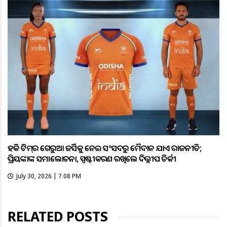
ହକି ଟିମ୍‌ର ଗେରୁଆ ଜର୍ସିକୁ ନେଇ ସଂସଦରୁ ମୈଦାନ ଯାଏଁ ରାଜନୀତି;
ପ୍ରିୟଙ୍କାଙ୍କ ସମାଲୋଚନା, ସ୍ପଷ୍ଟୀକରଣ ରଖିଲେ ଦିଲ୍ଲୀପ ତିର୍କୀ
July 30, 2026 | 7:08 PM
RELATED POSTS