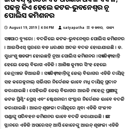
ପଢନ୍ତୁ କିଏ ହେଲେ କଟକ-ଭୁବନେଶ୍ୱର ନୂଆ
ପୋଲିସ କମିଶନର
August 19, 2019 | 4:04 PM
satyapatha
ବଡ ଖବର
ରାଜ୍ୟ
ସତ୍ୟପାଠ ବ୍ୟୁରୋ : ବଦଳିଲେ କଟକ-ଭୁବନେଶ୍ୱର ପୋଲିସ କମିଶନର
। ଆଇପିଏସ୍ ସ୍ତରରେ ବଡ ଧରଣର ଅଦଳ ବଦଳ ହୋଇଯାଇଛି । ଡ.
ସୁଧାଂଶୁ ଷଡଙ୍ଗୀ ହୋଇଛନ୍ତି ନୂଆ ପୋଲିସ କମିଶନର ।
ସତ୍ୟଜିତ୍ ମହାନ୍ତି
ହେଲେ ଜେଲ୍ ବିଭାଗ ଏଡିଜି । ଆଶିଷ କୁମାର ସିଂହ ହେଲେ
କେନ୍ଦ୍ରାଞ୍ଚଳ ଡିଆଇଜି । ସତ୍ୟଜିତ୍ ମହାନ୍ତିଙ୍କୁ ଜେଲ୍ ବିଭାଗର ଏଡିଜି ଦାୟିତ୍ୱ
ସହ କରେକ୍ସନାଲ୍ ସର୍ଭିସର ନିର୍ଦ୍ଦେଶକ ଭାବେ ମଧ୍ଯ ଦାୟିତ୍ୱ ପ୍ରଦାନ
କରାଯାଇଛି । ସେହିଭଳି ଜେଲ୍ ବିଭାଗର ଆଇଜି ମହେନ୍ଦ୍ର ପ୍ରତାପଙ୍କୁ
କଟକ ପ୍ରିଣ୍ଟିଂ ପ୍ରେସ୍ ଏବଂ ଷ୍ଟେସନାରୀ ସଂସ୍ଥାର ନିର୍ଦ୍ଦେଶକ ଭାବେ ବଦଳି
କରାଯାଇଛି । ଆଇନ୍ ଶୃଙ୍ଖଳା ଦାୟିତ୍ୱରେ ଥିବା ଏଡିଜି ସଂଜୀବ
ପଣ୍ଡାଙ୍କୁ ପରିବହନ କମିଶନର ଭାବେ ବଦଳି କରାଯାଇଛି । ତାଙ୍କ
ସ୍ଥାନରେ ଏଡିଜି ଅପରେସନ୍ ଆର୍ପି କୋଚେଙ୍କୁ ଆଇନ୍ ଶୃଙ୍ଖଳା ଏଡିଜି