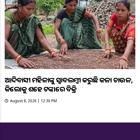
ଆଦିବାସୀ ମହିଳାଙ୍କୁ ସ୍ଵାବଲମ୍ଵୀ କରୁଛି କଳା ଚାଉଳ,
କିଲୋକୁ ଶହେ ଟଙ୍କାରେ ବିକ୍ରି
August 8, 2026 | 12:30 PM