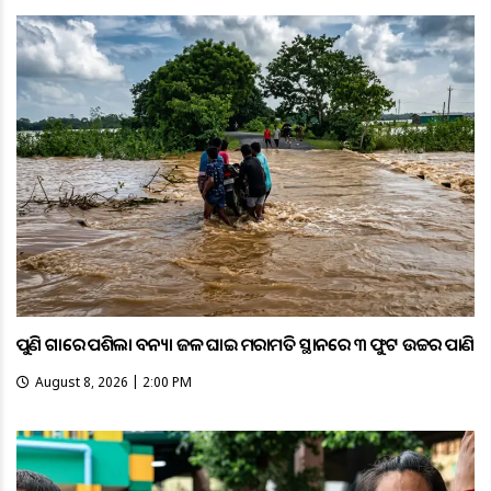
ପୁଣି ଗାଁରେ ପଶିଲା ବନ୍ୟା ଜଳ ଘାଇ ମରାମତି ସ୍ଥାନରେ ୩ ଫୁଟ ଉଚ୍ଚର ପାଣି
August 8, 2026 | 2:00 PM