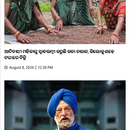
ଆଦିବାସୀ ମହିଳାଙ୍କୁ ସ୍ଵାବଲମ୍ଵୀ କରୁଛି କଳା ଚାଉଳ, କିଲୋକୁ ଶହେ
ଟଙ୍କାରେ ବିକ୍ରି
August 8, 2026 | 12:30 PM