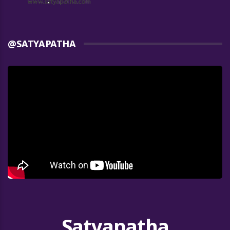
@SATYAPATHA
Satyapatha