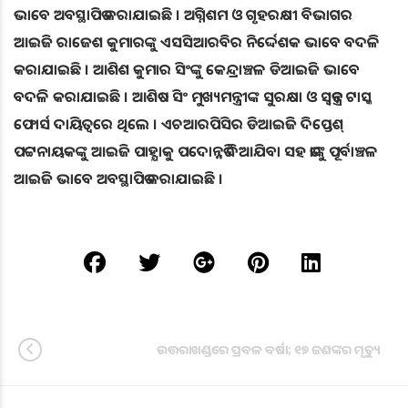
ଭାବେ ଅବସ୍ଥାପିତ କରାଯାଇଛି । ଅଗ୍ନିଶମ ଓ ଗୃହରକ୍ଷୀ ବିଭାଗର
ଆଇଜି ରାଜେଶ କୁମାରଙ୍କୁ ଏସସିଆରବିର ନିର୍ଦ୍ଦେଶକ ଭାବେ ବଦଳି
କରାଯାଇଛି । ଆଶିଶ କୁମାର ସିଂଙ୍କୁ କେନ୍ଦ୍ରାଞ୍ଚଳ ଡିଆଇଜି ଭାବେ
ବଦଳି କରାଯାଇଛି । ଆଶିଷ ସିଂ ମୁଖ୍ୟମନ୍ତ୍ରୀଙ୍କ ସୁରକ୍ଷା ଓ ସ୍ୱତନ୍ତ୍ର ଟାସ୍କ
ଫୋର୍ସ ଦାୟିତ୍ୱରେ ଥିଲେ । ଏଚଆରପିସିର ଡିଆଇଜି ଦିପ୍ତେଶ୍
ପଟ୍ଟନାୟକଙ୍କୁ ଆଇଜି ପାହ୍ଯାକୁ ପଦୋନ୍ନତି ଦିଆଯିବା ସହ ତାଙ୍କୁ ପୂର୍ବାଞ୍ଚଳ
ଆଇଜି ଭାବେ ଅବସ୍ଥାପିତ କରାଯାଇଛି ।
ଉତ୍ତରାଖଣ୍ଡରେ ପ୍ରବଳ ବର୍ଷା; ୧୭ ଜଣଙ୍କର ମୃତ୍ୟୁ