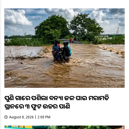
ପୁଣି ଗାଁରେ ପଶିଲା ବନ୍ୟା ଜଳ ଘାଇ ମରାମତି
ସ୍ଥାନରେ ୩ ଫୁଟ ଉଚ୍ଚର ପାଣି
August 8, 2026 | 2:00 PM