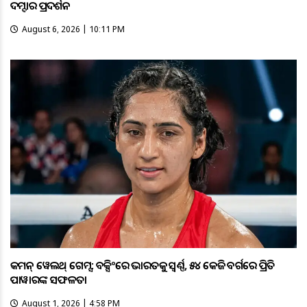
ଦମ୍ଦାର ପ୍ରଦର୍ଶନ
August 6, 2026 | 10:11 PM
କମନ୍ ୱେଲଥ୍ ଗେମ୍ସ: ବକ୍ସିଂରେ ଭାରତକୁ ସ୍ବର୍ଣ୍ଣ, ୫୪ କେଜି ବର୍ଗରେ ପ୍ରିତି
ପାୱାରଙ୍କ ସଫଳତା
August 1, 2026 | 4:58 PM