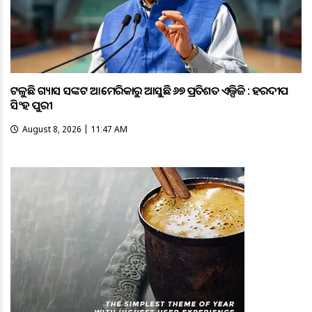
ଟଳୁଛି ଗ୍ୟାସ ସଙ୍କଟ ଆମେରିକାରୁ ଆସୁଛି ୬୭ ପ୍ରତିଶତ ଏଲ୍ପିଜି : ହରଦୀପ
ସିଂହ ପୁରୀ
August 8, 2026 | 11:47 AM