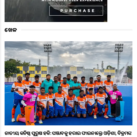
ଖେଳ
ଜାତୀୟ କନିଷ୍ଠ ପୁରୁଷ ହକି: ପଞ୍ଜାବକୁ ହରାଇ ଫାଇନାଲ୍ରେ ଓଡ଼ିଶା, ବିକ୍ରମଙ୍କ