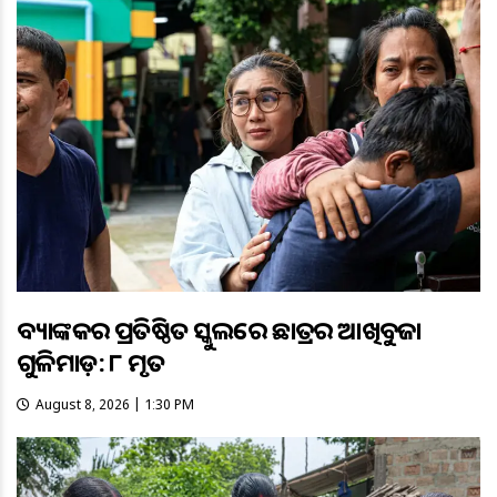
ବ୍ୟାଙ୍କକର ପ୍ରତିଷ୍ଠିତ ସ୍କୁଲରେ ଛାତ୍ରର ଆଖିବୁଜା
ଗୁଳିମାଡ଼: ୮ ମୃତ
August 8, 2026 | 1:30 PM