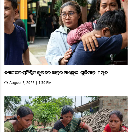
ବ୍ୟାଙ୍କକର ପ୍ରତିଷ୍ଠିତ ସ୍କୁଲରେ ଛାତ୍ରର ଆଖିବୁଜା ଗୁଳିମାଡ଼: ୮ ମୃତ
August 8, 2026 | 1:30 PM