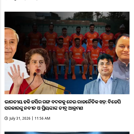
ଭାରତୀୟ ହକି ଜର୍ସିର ରଙ୍ଗ ବଦଳକୁ ନେଇ ରାଜନୈତିକ ଝଡ଼: ବିଜେପି
ସରକାରଙ୍କୁ ନବୀନ ଓ ପ୍ରିୟଙ୍କାଙ୍କ ତୀବ୍ର ଆକ୍ରମଣ
July 31, 2026 | 11:56 AM