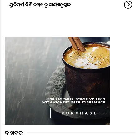
ୟୁନିଫର୍ମ ପିନ୍ଧି ନଥିବାରୁ କାର୍ଯ୍ୟାନୁଷ୍ଠାନ
ବଡ ଖବର