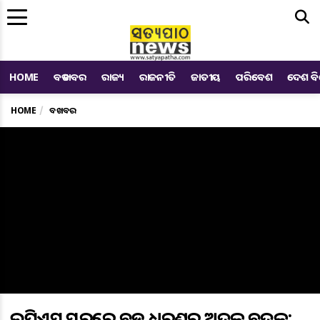
Me
HOME
ବଡ ଖବର
ରାଜ୍ୟ
ରାଜନୀତି
ଜାତୀୟ
ପରିବେଶ
ଦେଶ ବ
HOME
ବଡ ଖବର
ଆଇପିଏସ୍ ସ୍ତରରେ ବଡ ଧରଣର ଅଦଳ ବଦଳ;