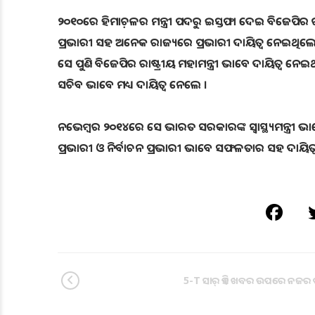
୨୦୧୦ରେ ହିମାଚ଼ଳର ମନ୍ତ୍ରୀ ପଦରୁ ଇସ୍ତଫା ଦେଇ ବିଜେପିର ରାଷ
ପ୍ରଭାରୀ ସହ ଅନେକ ରାଜ୍ୟରେ ପ୍ରଭାରୀ ଦାୟିତ୍ବ ନେଇଥିଲ
ସେ ପୁଣି ବିଜେପିର ରାଷ୍ଟ୍ରୀୟ ମହାମନ୍ତ୍ରୀ ଭାବେ ଦାୟିତ୍ବ 
ସଚିବ ଭାବେ ମଧ୍ୟ ଦାୟିତ୍ବ ନେଲେ ।
ନଭେମ୍ବର ୨୦୧୪ରେ ସେ ଭାରତ ସରକାରଙ୍କ ସ୍ବାସ୍ଥ୍ୟମନ୍ତ୍ରୀ ଭା
ପ୍ରଭାରୀ ଓ ନିର୍ବାଚନ ପ୍ରଭାରୀ ଭାବେ ସଫଳତାର ସହ ଦାୟିତ୍ବ ଗ
5-T ସାର୍ ଏହି ଖବର ଉପରେ ନଜର ପକ