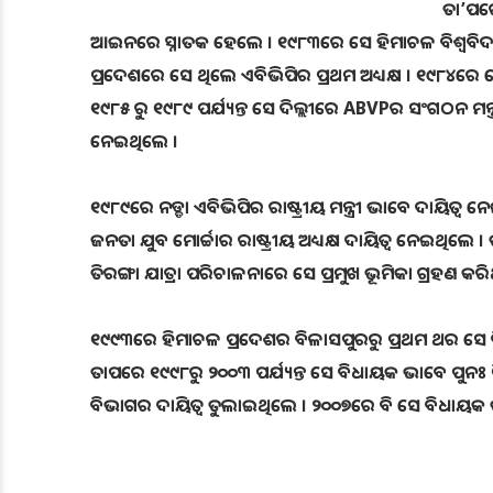
ତା’ପର
ଆଇନରେ ସ୍ନାତକ ହେଲେ । ୧୯୮୩ରେ ସେ ହିମାଚଳ ବିଶ୍ବବିଦ୍
ପ୍ରଦେଶରେ ସେ ଥିଲେ ଏବିଭିପିର ପ୍ରଥମ ଅଧ୍ୟକ୍ଷ । ୧୯୮୪ରେ ସେ 
୧୯୮୫ ରୁ ୧୯୮୯ ପର୍ଯ୍ୟନ୍ତ ସେ ଦିଲ୍ଲୀରେ ABVPର ସଂଗଠନ ମନ୍
ନେଇଥିଲେ ।
୧୯୮୯ରେ ନଡ୍ଡା ଏବିଭିପିର ରାଷ୍ଟ୍ରୀୟ ମନ୍ତ୍ରୀ ଭାବେ ଦା
ଜନତା ଯୁବ ମୋର୍ଚ୍ଚାର ରାଷ୍ଟ୍ରୀୟ ଅଧ୍ୟକ୍ଷ ଦାୟିତ୍ବ ନେଇଥିଲ
ତିରଙ୍ଗା ଯାତ୍ରା ପରିଚାଳନାରେ ସେ ପ୍ରମୁଖ ଭୂମିକା ଗ୍ରହଣ କରି
୧୯୯୩ରେ ହିମାଚଳ ପ୍ରଦେଶର ବିଳାସପୁରରୁ ପ୍ରଥମ ଥର ସେ ବ
ତାପରେ ୧୯୯୮ରୁ ୨୦୦୩ ପର୍ଯ୍ୟନ୍ତ ସେ ବିଧାୟକ ଭାବେ ପୁନଃ ନିର
ବିଭାଗର ଦାୟିତ୍ବ ତୁଲାଇଥିଲେ । ୨୦୦୭ରେ ବି ସେ ବିଧାୟକ ଭ