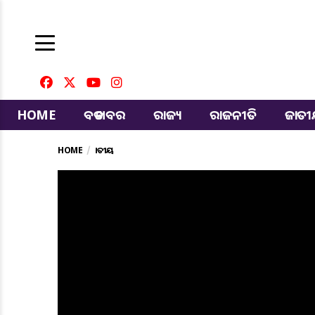
HOME
ବଡ ଖବର
ରାଜ୍ୟ
ରାଜନୀତି
ଜାତ
HOME
ଜାତୀୟ