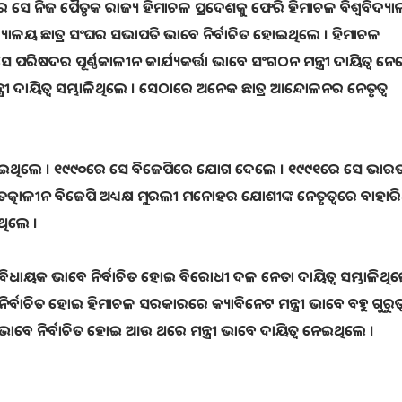
େ ସେ ନିଜ ପୈତୃକ ରାଜ୍ୟ ହିମାଚଳ ପ୍ରଦେଶକୁ ଫେରି ହିମାଚଳ ବିଶ୍ବବିଦ୍ୟ
ୟାଳୟ ଛାତ୍ର ସଂଘର ସଭାପତି ଭାବେ ନିର୍ବାଚିତ ହୋଇଥିଲେ । ହିମାଚଳ
ପରିଷଦର ପୂର୍ଣ୍ଣକାଳୀନ କାର୍ଯ୍ୟକର୍ତ୍ତା ଭାବେ ସଂଗଠନ ମନ୍ତ୍ରୀ ଦାୟିତ୍ବ ନେ
ତ୍ରୀ ଦାୟିତ୍ବ ସମ୍ଭାଳିଥିଲେ । ସେଠାରେ ଅନେକ ଛାତ୍ର ଆନ୍ଦୋଳନର ନେତୃତ୍ବ
ୟିତ୍ବ ନେଇଥିଲେ । ୧୯୯୦ରେ ସେ ବିଜେପିରେ ଯୋଗ ଦେଲେ । ୧୯୯୧ରେ ସେ ଭା
େ । ତତ୍କାଳୀନ ବିଜେପି ଅଧ୍ୟକ୍ଷ ମୁରଲୀ ମନୋହର ଯୋଶୀଙ୍କ ନେତୃତ୍ବରେ ବାହାରି
ଥିଲେ ।
ିଧାୟକ ଭାବେ ନିର୍ବାଚିତ ହୋଇ ବିରୋଧୀ ଦଳ ନେତା ଦାୟିତ୍ବ ସମ୍ଭାଳିଥିଲ
୍ବାଚିତ ହୋଇ ହିମାଚଳ ସରକାରରେ କ୍ୟାବିନେଟ ମନ୍ତ୍ରୀ ଭାବେ ବହୁ ଗୁରୁତ୍ବପୂ
ାବେ ନିର୍ବାଚିତ ହୋଇ ଆଉ ଥରେ ମନ୍ତ୍ରୀ ଭାବେ ଦାୟିତ୍ବ ନେଇଥିଲେ ।