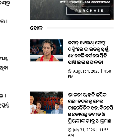
ାଳୟରୁ
ଲେ ।
ଖେଳ
କମନ୍ ୱେଲଥ୍ ଗେମ୍ସ:
ବକ୍ସିଂରେ ଭାରତକୁ ସ୍ବର୍ଣ୍ଣ,
୫୪ କେଜି ବର୍ଗରେ ପ୍ରିତି
ରତୀୟ
ପାୱାରଙ୍କ ସଫଳତା
ଥିବା
August 1, 2026 | 4:58
PM
ଭାରତୀୟ ହକି ଜର୍ସିର
େ ।
ରଙ୍ଗ ବଦଳକୁ ନେଇ
ର୍ଣ୍ଣ
ରାଜନୈତିକ ଝଡ଼: ବିଜେପି
ସରକାରଙ୍କୁ ନବୀନ ଓ
ପ୍ରିୟଙ୍କାଙ୍କ ତୀବ୍ର ଆକ୍ରମଣ
July 31, 2026 | 11:56
AM