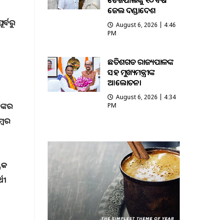
ତେଜପାଲଙ୍କୁ ୧୦ ବର୍ଷ
ଜେଲ ଦଣ୍ଡାଦେଶ
ର୍ବରୁ
August 6, 2026 | 4:46
PM
ଛତିଶଗଡ ରାଜ୍ୟପାଳଙ୍କ
ସହ ମୁଖ୍ୟମନ୍ତ୍ରୀଙ୍କ
ଆଲୋଚନା
August 6, 2026 | 4:34
ଙ୍କର
PM
୍ବର
ଭିକ
ଥୀ