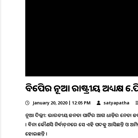
ବିଜେପିର ନୂଆ ରାଷ୍ଟ୍ରୀୟ ଅଧ୍ୟକ୍ଷ ଜେ.ପି
January 20, 2020 | 12:05 PM
satyapatha
ନୂଆ ଦିଲ୍ଲୀ: ଭାରତୀୟ ଜନତା ପାର୍ଟିର ଆଗ ଧାଡ଼ିର ନେତା ଜଗତ ପ
। ବିନା କୌଣସି ନିର୍ବାଚ଼ନରେ ସେ ଏହି ପଦକୁ ଆସିଛନ୍ତି ଓ ଅ
ହୋଇଛନ୍ତି ।