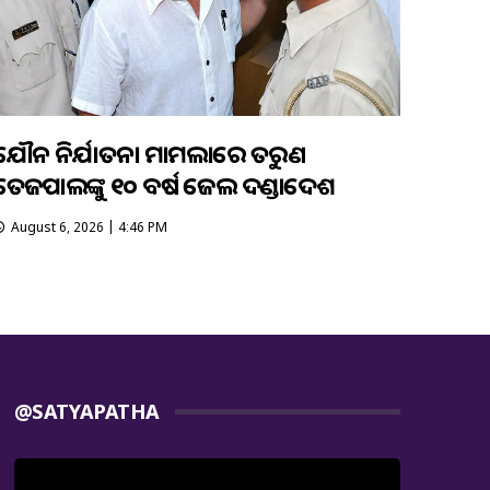
ଯୌନ ନିର୍ଯାତନା ମାମଲାରେ ତରୁଣ
ତେଜପାଲଙ୍କୁ ୧୦ ବର୍ଷ ଜେଲ ଦଣ୍ଡାଦେଶ
August 6, 2026 | 4:46 PM
@SATYAPATHA