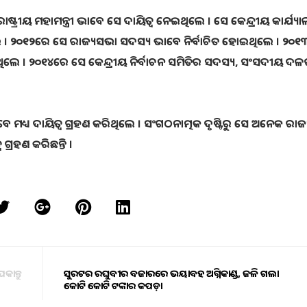
୍ଟ୍ରୀୟ ମହାମନ୍ତ୍ରୀ ଭାବେ ସେ ଦାୟିତ୍ବ ନେଇଥିଲେ । ସେ କେନ୍ଦ୍ରୀୟ କାର୍ଯ୍ୟ
େ । ୨୦୧୨ରେ ସେ ରାଜ୍ୟସଭା ସଦସ୍ୟ ଭାବେ ନିର୍ବାଚିତ ହୋଇଥିଲେ । ୨୦
ନେଇଥିଲେ । ୨୦୧୪ରେ ସେ କେନ୍ଦ୍ରୀୟ ନିର୍ବାଚନ ସମିତିର ସଦସ୍ୟ, ସଂସଦୀୟ ଦ
ବେ ମଧ୍ୟ ଦାୟିତ୍ବ ଗ୍ରହଣ କରିଥିଲେ । ସଂଗଠନାତ୍ମକ ଦୃଷ୍ଟିରୁ ସେ ଅନେକ ରାଜ
୍ରହଣ କରିଛନ୍ତି ।
ାନ୍ତୁ
ସୁରଟର ରଘୁବୀର ବଜାରରେ ଭୟାବହ ଅଗ୍ନିକାଣ୍ଡ, ଜଳି ଗଲା
କୋଟି କୋଟି ଟଙ୍କାର କପଡ଼ା