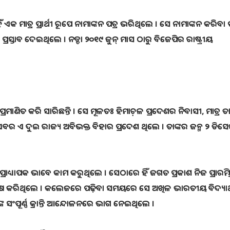
 ଏକ ମାତ୍ର ପ୍ରାର୍ଥୀ ରୂପେ ନାମାଙ୍କନ ପତ୍ର ଭରିଥିଲେ । ସେ ନାମାଙ୍କନ କରିବା ପୂ
ସ୍ତାବ ଦେଇଥିଲେ । ନଡ୍ଡା ୨୦୧୯ ଜୁନ୍‌ ମାସ ଠାରୁ ବିଜେପିର ରାଷ୍ଟ୍ରୀୟ
ରମାଣିତ କରି ସାରିଛନ୍ତି । ସେ ମୂଳତଃ ହିମାଚ଼ଳ ପ୍ରଦେଶର ନିବାସୀ, ମାତ୍ର ତା
 ଏ ଦୁଇ ରାଜ୍ୟ ଅବିଭକ୍ତ ବିହାର ପ୍ରଦେଶ ଥିଲେ । ତାଙ୍କର ଜନ୍ମ ୨ ଡିସେମ
୍ରାଧ୍ୟାପକ ଭାବେ କାମ କରୁଥିଲେ । ସେଠାରେ ହିଁ ଜଗତ ପ୍ରକାଶ ନିଜ ପ୍ରାରମ୍
଼ା ଶେଷ କରିଥିଲେ । କଲେଜରେ ପଢ଼ିବା ସମୟରେ ସେ ଅଖିଳ ଭାରତୀୟ ବିଦ୍ୟାର୍
ଂପୂର୍ଣ୍ଣ କ୍ରାନ୍ତି ଆନ୍ଦୋଳନରେ ଭାଗ ନେଇଥିଲେ ।