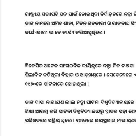
ରାଷ୍ଟ୍ରୀୟ ସଭାପତି ପଦ ପାଇଁ ହୋଇଥିବା ନିର୍ବାଚ଼ନରେ ନଡ୍ଡା ହିଁ
ତାଙ୍କ ନାମରେ ଅମିତ ଶାହା, ନିତିନ ଗଡକାରୀ ଓ ରାଜନାଥ ସିଂ ପ୍ର
କାର୍ଯ୍ୟକାରୀ ଭାବେ କାର୍ଯ୍ୟ କରିଆସୁଥିଲେ ।
ବିଜେପିର ଅନେକ ସାଂଗଠନିକ ଦାୟିତ୍ବରେ ନଡ୍ଡା ନିଜ ଦକ୍ଷତା ପ୍
ପିଲାଦିନ କଟିଥିଲା ବିହାର ଓ ଝାଡ଼ଖଣ୍ଡରେ । ସେତେବେଳେ ଏବର
୧୯୬୦ରେ ପାଟନାରେ ହୋଇଥିଲା ।
ତାଙ୍କ ବାପା ନାରାୟଣ ଲାଲ ନଡ୍ଡା ପାଟନା ବିଶ୍ବବିଦ୍ୟାଳୟରେ ପ
ଶିକ୍ଷା ଆରମ୍ଭ କରି ପାଟନା ବିଶ୍ବବିଦ୍ୟାଳୟରୁ ସ୍ନାତକ ପଢ
ପରିଷଦରେ ସକ୍ରିୟ ଥିଲେ । ୧୯୭୫ରେ ଜୟପ୍ରକାଶ ନାରାୟଣଙ୍କ ସ