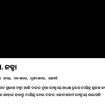
. ନଡ୍ଡା
ଜାତୀୟ
ବଡ ଖବର
ମୁଖ୍ୟ ଖବର
ରାଜନୀତି
୍ରକାଶ ନଡ୍ଡା ଆଜି ଦଳର ନୂଆ ରାଷ୍ଟ୍ରୀୟ ଅଧ୍ୟକ୍ଷ ରୂପେ ଦାୟିତ୍ବ ଗ୍ରହଣ କରି
ମିତ ଶାହାଙ୍କ ହାତରୁ ଦାୟିତ୍ୱ ନେଇ ଦଳର ଏକାଦଶତମ ରାଷ୍ଟ୍ରୀୟ ସଭାପତି