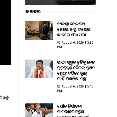
ବଡ ଖବର
ଅବ୍ୟବସ୍ଥା ନେଇ ଅତିଷ୍ଠ
ହେଲେ ଛାତ୍ର, ହଷ୍ଟେଲ
ଛାଡ଼ିଲେ ୧୮୦ ପିଲା
August 6, 2026 | 5:35
PM
ପାଠ୍ୟ ପୁସ୍ତକ ତ୍ରୁଟିକୁ ନେଇ
ଗୁରୁତ୍ବପୂର୍ଣ୍ଣ ବୈଠକ, ପ୍ରଥମ
ଶ୍ରେଣୀ ବହିରେ ଭୁଲ୍
ନାହିଁ: ଗଣଶିକ୍ଷା ମନ୍ତ୍ରୀ
August 6, 2026 | 5:15
PM
ଛନ୍ତି
ଯୌନ ନିର୍ଯାତନା
ମାମଲାରେ ତରୁଣ