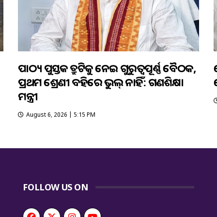
ପାଠ୍ୟ ପୁସ୍ତକ ତ୍ରୁଟିକୁ ନେଇ ଗୁରୁତ୍ବପୂର୍ଣ୍ଣ ବୈଠକ,
ପ୍ରଥମ ଶ୍ରେଣୀ ବହିରେ ଭୁଲ୍ ନାହିଁ: ଗଣଶିକ୍ଷା
ମନ୍ତ୍ରୀ
August 6, 2026 | 5:15 PM
FOLLOW US ON