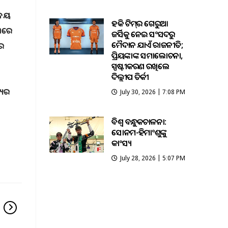
ାଳୟ
ହକି ଟିମ୍‌ର ଗେରୁଆ
୧୩ରେ
ଜର୍ସିକୁ ନେଇ ସଂସଦରୁ
ମୈଦାନ ଯାଏଁ ରାଜନୀତି;
ଳର
ପ୍ରିୟଙ୍କାଙ୍କ ସମାଲୋଚନା,
ସ୍ପଷ୍ଟୀକରଣ ରଖିଲେ
ଦିଲ୍ଲୀପ ତିର୍କୀ
୍ୟର
July 30, 2026 | 7:08 PM
ବିଶ୍ବ ବନ୍ଧୁକଚାଳନା:
ସୋନମ-ହିମାଂଶୁଙ୍କୁ
କାଂସ୍ୟ
July 28, 2026 | 5:07 PM