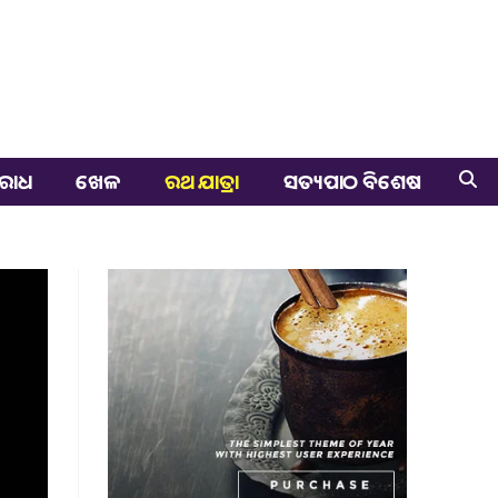
ରାଧ
ଖେଳ
ରଥ ଯାତ୍ରା
ସତ୍ୟପାଠ ବିଶେଷ