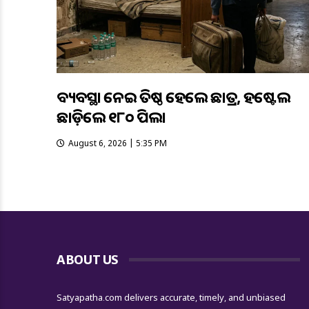
ଅବ୍ୟବସ୍ଥା ନେଇ ଅତିଷ୍ଠ ହେଲେ ଛାତ୍ର, ହଷ୍ଟେଲ
ଛାଡ଼ିଲେ ୧୮୦ ପିଲା
August 6, 2026 | 5:35 PM
ABOUT US
Satyapatha.com delivers accurate, timely, and unbiased