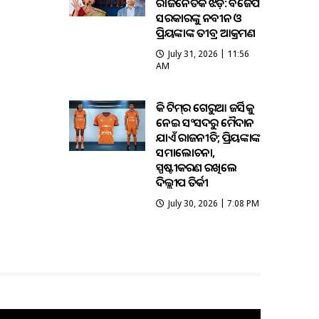
ରାଜନୈତିକ ଝଡ଼: ବିଜେପି
ସରକାରଙ୍କୁ ନବୀନ ଓ
ପ୍ରିୟଙ୍କାଙ୍କ ତୀବ୍ର ଆକ୍ରମଣ
July 31, 2026 | 11:56
AM
ହକି ଟିମ୍‌ର ଗେରୁଆ ଜର୍ସିକୁ
ନେଇ ସଂସଦରୁ ମୈଦାନ
ଯାଏଁ ରାଜନୀତି; ପ୍ରିୟଙ୍କାଙ୍କ
ସମାଲୋଚନା,
ସ୍ପଷ୍ଟୀକରଣ ରଖିଲେ
ଦିଲ୍ଲୀପ ତିର୍କୀ
July 30, 2026 | 7:08 PM