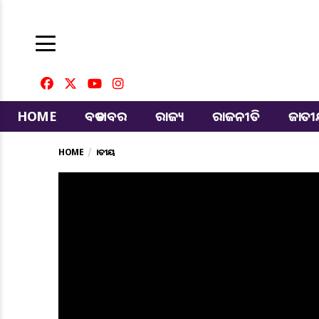
HOME
ବଡ ଖବର
ରାଜ୍ୟ
ରାଜନୀତି
ଜାତ
HOME
ଜାତୀୟ