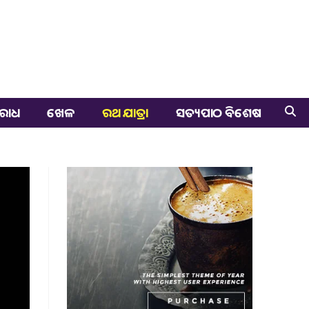
ରାଧ
ଖେଳ
ରଥ ଯାତ୍ରା
ସତ୍ୟପାଠ ବିଶେଷ