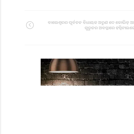
ବାଲେଶ୍ବରର ପୂର୍ବତନ ବିଧାୟକ ଅରୁଣ ଦେ କୋଭିଡ୍ ଆକ୍ରା
ଗୁରୁତର ଅବସ୍ଥାରେ ହସ୍ପିଟାଲରେ ଭ