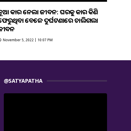
ନୂଆ କାର ନେଲା ଜୀବନ: ଘରକୁ କାର କିଣି
ଫେରୁଥିବା ବେଳେ ଦୁର୍ଘଟଣାରେ ଚାଲିଗଲା
ଜୀବନ
November 5, 2022 | 10:07 PM
@SATYAPATHA