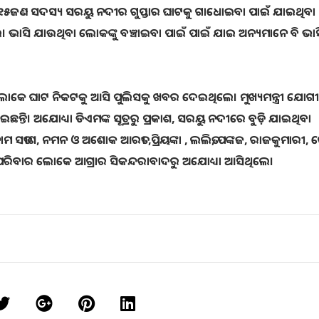
ବାର ୧୫ଜଣ ସଦସ୍ୟ ସରୟୁ ନଦୀର ଗୁପ୍ତାର ଘାଟକୁ ଗାଧୋଇବା ପାଇଁ ଯାଇଥିବା
 ଭାସି ଯାଉଥିବା ଲୋକଙ୍କୁ ବଞ୍ଚାଇବା ପାଇଁ ପାଇଁ ଯାଇ ଅନ୍ୟମାନେ ବି ଭାସ
ଲୋକେ ଘାଟ ନିକଟକୁ ଆସି ପୁଲିସକୁ ଖବର ଦେଇଥିଲେ। ମୁଖ୍ୟମନ୍ତ୍ରୀ ଯୋଗ
ଇଛନ୍ତି। ଅଯୋଧ୍ୟା ଡିଏମଙ୍କ ସୂତ୍ରରୁ ପ୍ରକାଶ, ସରୟୁ ନଦୀରେ ବୁଡ଼ି ଯାଇଥିବା
 ନାମ ସତୀଶ, ନମନ ଓ ଅଶୋକ ଆରତୀ ,ପ୍ରିୟଙ୍କା , ଲଲିତ, ପଙ୍କଜ, ରାଜକୁମାରୀ,
 ମୁତାବକ ପରିବାର ଲୋକେ ଆଗ୍ରାର ସିକନ୍ଦରାବାଦରୁ ଅଯୋଧ୍ୟା ଆସିଥିଲେ।