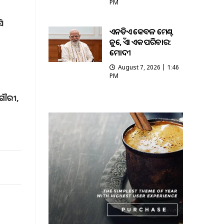
PM
ି
ଏନଡିଏ କେବଳ ମେଣ୍ଟ
ନୁହେଁ, ଏହା ଏକ ପରିବାର:
ମୋଦୀ
ୀ
August 7, 2026 | 1:46
PM
 ଗୌରୀ,