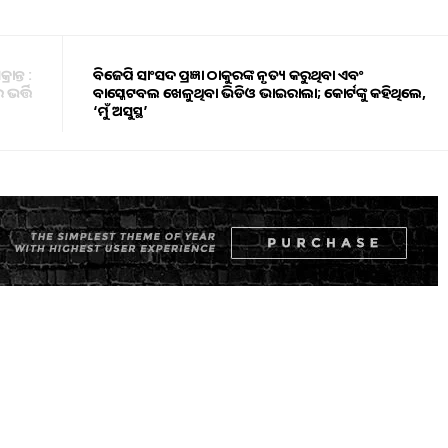
ନ୍ତ :
ବିଜେପି ସାଂସଦ ପ୍ରଜ୍ଞା ଠାକୁରଙ୍କ ନୃତ୍ୟ କରୁଥିବା ଏବଂ
ର୍ତ୍ତି
ବାସ୍କେଟବଲ ଖେଳୁଥିବା ଭିଡିଓ ଭାଇରାଲା; କୋର୍ଟଙ୍କୁ କହିଥିଲେ,
‘ମୁଁ ଅସୁସ୍ଥ’