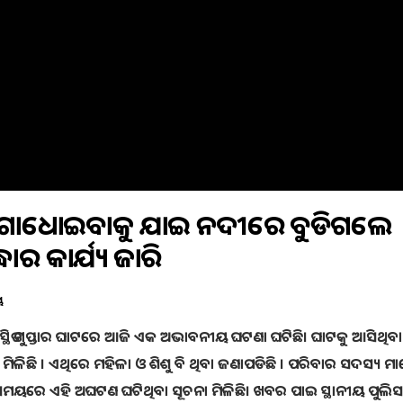
: ଗାଧୋଇବାକୁ ଯାଇ ନଦୀରେ ବୁଡିଗଲେ
ର କାର୍ଯ୍ୟ ଜାରି
ୟ
 ସ୍ଥିତ ଗୁପ୍ତାର ଘାଟରେ ଆଜି ଏକ ଅଭାବନୀୟ ଘଟଣା ଘଟିଛି। ଘାଟକୁ ଆସିଥିବା
ଳିଛି । ଏଥିରେ ମହିଳା ଓ ଶିଶୁ ବି ଥିବା ଜଣାପଡିଛି । ପରିବାର ସଦସ୍ୟ ମ
ରେ ଏହି ଅଘଟଣ ଘଟିଥିବା ସୂଚନା ମିଳିଛି। ଖବର ପାଇ ସ୍ଥାନୀୟ ପୁଲି