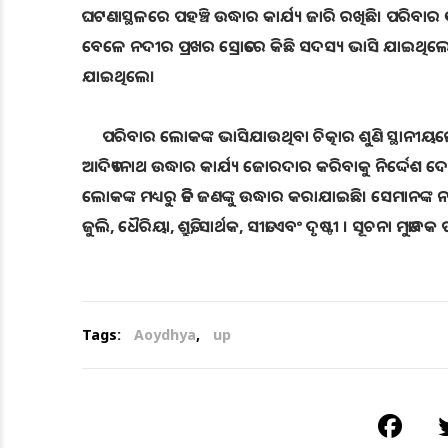
ଘଟଣାସ୍ଥଳରେ ପହଞ୍ଚି ଉଦ୍ଧାର କାର୍ଯ୍ୟ ଜାରି ରଖିଛି। ପରି
ବେଳେ ନଦୀର ପ୍ରଖର ସ୍ରୋତରେ କିଛି ସଦସ୍ୟ ଭାସି ଯାଇଥିଲେ।
ଯାଇଥିଲେ।
ପରିବାର ଲୋକଙ୍କ ଭାସିଯାଉଥିବା ଚିତ୍କାର ଶୁଣି ସ୍ଥାନୀୟ
ଆଦିତ୍ୟନାଥ ଉଦ୍ଧାର କାର୍ଯ୍ୟ ଜୋରଦାର କରିବାକୁ ନିର୍ଦ୍ଦେଶ ଦେ
ଲୋକଙ୍କ ମଧ୍ୟରୁ ତିନି ଜଣଙ୍କୁ ଉଦ୍ଧାର କରାଯାଇଛି। ସେମାନଙ୍କ
ଜୁଲି, ଧୈରିୟା, ଶ୍ରୁତି, ସାର୍ଥକ, ସୀତା ଏବଂ ଦୃଷ୍ଟୀ । ସୂଚନା
Tags:
Aoydhya
,
up