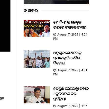
ବଡ ଖବର
ମୋଦି-ଶାହଙ୍କ ନେତୃତ୍ୱ
ଉପରେ ଭଗବତଙ୍କ ହମଲା
August 7, 2026 | 4:54
PM
ଅନୁଗୁଳରେ ଧର୍ମେନ୍ଦ୍ର
ପ୍ରଧାନଙ୍କୁ ବିଜେଡିର
ବିରୋଧ
August 7, 2026 | 4:31
PM
ତେଜୁଛି ରେଭେନ୍ସା ବିବାଦ
! କୁଳପତିଙ୍କ ବଡ଼
ାନେ
ପ୍ରତିକ୍ରିୟା
ସ
August 7, 2026 | 1:57