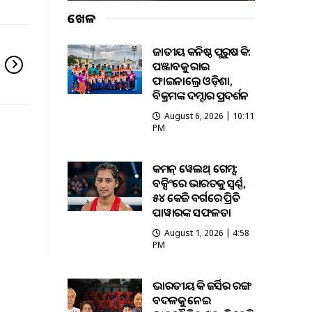
ଖେଳ
ଜାତୀୟ କନିଷ୍ଠ ପୁରୁଷ ହକି:
ପଞ୍ଜାବକୁ ହରାଇ
ଫାଇନାଲ୍ରେ ଓଡ଼ିଶା,
ବିକ୍ରମଙ୍କ ଦମ୍ଦାର ପ୍ରଦର୍ଶନ
August 6, 2026 | 10:11
PM
କମନ୍ ୱେଲଥ୍ ଗେମ୍ସ:
ବକ୍ସିଂରେ ଭାରତକୁ ସ୍ବର୍ଣ୍ଣ,
୫୪ କେଜି ବର୍ଗରେ ପ୍ରିତି
ପାୱାରଙ୍କ ସଫଳତା
August 1, 2026 | 4:58
PM
ଭାରତୀୟ ହକି ଜର୍ସିର ରଙ୍ଗ
ବଦଳକୁ ନେଇ