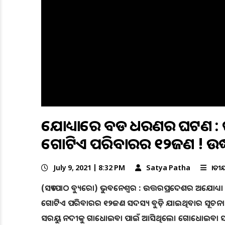
ଅଯୋଧ୍ୟାରେ ବଡ ଧରଣର ଅଘଟଣ 
ଗୋଟିଏ ପରିବାରର ୧୨ଜଣ ! ଉଦ୍ଧା
July 9, 2021 | 8:32 PM
Satya Patha
ଜାତୀ
(ସତ୍ୟପାଠ ବ୍ୟୁରୋ) ଭୁବନେଶ୍ୱର : ଉତ୍ତରପ୍ରଦେଶର ଅଯୋଧ୍ୟା
ଗୋଟିଏ ପରିବାରର ୧୨ଜଣ ସଦସ୍ୟ ବୁଡ଼ି ଯାଇଥିବାର ସୂଚନା ମି
ସରୟୁ ନଦୀକୁ ଗାଧୋଇବା ପାଇଁ ଆସିଥିଲେ। ଗୋଧୋଇବା ସମୟ