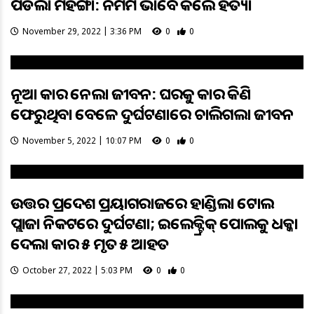
ପଡିଲା ମହଙ୍ଗା: ନିର୍ମମ ଭାବେ କଲେ ହତ୍ୟା
November 29, 2022 | 3:36 PM
0
0
ନୂଆ କାର ନେଲା ଜୀବନ: ଘରକୁ କାର କିଣି
ଫେରୁଥିବା ବେଳେ ଦୁର୍ଘଟଣାରେ ଚାଲିଗଲା ଜୀବନ
November 5, 2022 | 10:07 PM
0
0
ଉତ୍ତର ପ୍ରଦେଶ ପ୍ରୟାଗରାଜରେ ହାଣ୍ଡିଲା ଟୋଲ
ପ୍ଲାଜା ନିକଟରେ ଦୁର୍ଘଟଣା; ଇଲେକ୍ଟ୍ରିକ୍ ପୋଲକୁ ଧକ୍କା
ଦେଲା କାର ୫ ମୃତ ୫ ଆହତ
October 27, 2022 | 5:03 PM
0
0