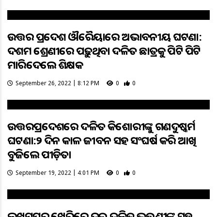
ଉତ୍ତର ପ୍ରଦେଶ ଔରୈୟାରେ ଅଭାବନୀୟ ଘଟଣା:
ଦଶମ ଶ୍ରେଣୀରେ ପଢ଼ୁଥିବା ଦଳିତ ଛାତ୍ରକୁ ପିଟି ପିଟି
ମାରିଦେଲେ ଶିକ୍ଷକ
September 26, 2022 | 8:12 PM
0
0
ଉତ୍ତରପ୍ରଦେଶରେ ଦଳିତ କିଶୋରୀଙ୍କୁ ଗଣଦୁଷ୍କର୍ମ
ଘଟଣା:୧୨ ଦିନ କାଳ ଜୀବନ ସହ ସଂଘର୍ଷ କରି ଆଖି
ବୁଜିଲେ ପୀଡ଼ିତା
September 19, 2022 | 4:01 PM
0
0
ଲଖିମ୍‌ପୁର ଖେରିରେ ଦୁଇ ଦଳିତ ଭଉଣୀଙ୍କ ସହ