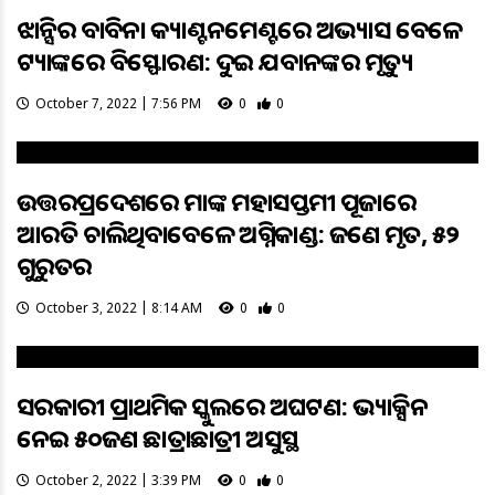
ଝାନ୍ସିର ବାବିନା କ୍ୟାଣ୍ଟନମେଣ୍ଟରେ ଅଭ୍ୟାସ ବେଳେ
ଟ୍ୟାଙ୍କରେ ବିସ୍ଫୋରଣ: ଦୁଇ ଯବାନଙ୍କର ମୃତ୍ୟୁ
October 7, 2022 | 7:56 PM
0
0
ଉତ୍ତରପ୍ରଦେଶରେ ମାଙ୍କ ମହାସପ୍ତମୀ ପୂଜାରେ
ଆରତି ଚାଲିଥିବାବେଳେ ଅଗ୍ନିକାଣ୍ଡ: ଜଣେ ମୃତ, ୫୨
ଗୁରୁତର
October 3, 2022 | 8:14 AM
0
0
ସରକାରୀ ପ୍ରାଥମିକ ସ୍କୁଲରେ ଅଘଟଣ: ଭ୍ୟାକ୍ସିନ
ନେଇ ୫୦ଜଣ ଛାତ୍ରାଛାତ୍ରୀ ଅସୁସ୍ଥ
October 2, 2022 | 3:39 PM
0
0