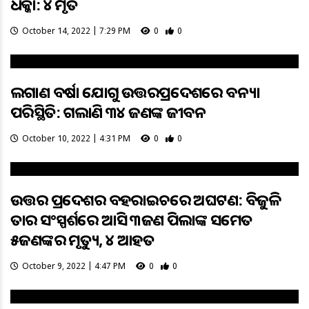
ଧକ୍କା: ୪ ମୃତ
October 14, 2022 | 7:29 PM
0
0
ଲଗାଣ ବର୍ଷା ଯୋଗୁ ଉତ୍ତରପ୍ରଦେଶରେ ବନ୍ୟା
ପରିସ୍ଥିତି: ଗଲାଣି ୩୪ ଜଣଙ୍କ ଜୀବନ
October 10, 2022 | 4:31 PM
0
0
ଉତ୍ତର ପ୍ରଦେଶର ବହରାଇଚରେ ଅଘଟଣ: ବିଜୁଳି
ତାର ସଂସ୍ପର୍ଶରେ ଆସି ୩ଜଣ ପିଲାଙ୍କ ସମେତ
୫ଜଣଙ୍କର ମୃତ୍ୟୁ, ୪ ଆହତ
October 9, 2022 | 4:47 PM
0
0