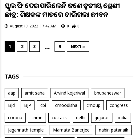
ସ୍କୁଲ ଫି ଦେଇପାରିଲେନି ଜଣେ ତୃତୀୟ ଶ୍ରେଣୀ
ଛାତ୍ର: ଶିକ୍ଷକଙ୍କ ମାଡରେ ଚାଲିଗଲା ଜୀବନ
August 19, 2022 | 7:42 AM
0
0
…
1
2
3
9
NEXT »
TAGS
aap
amit saha
Arvind kejeriwal
bhubaneswar
Bjd
BJP
cbi
cmoodisha
cmoup
congress
corona
crime
cuttack
delhi
gujurat
india
Jagannath temple
Mamata Banerjee
nabin patanaik