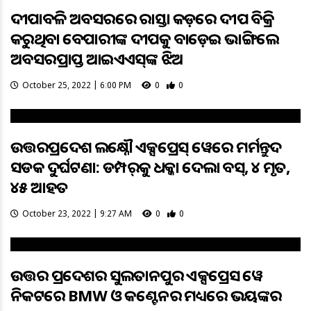
ଦୀପାବଳି ଅବସରରେ ରାସ୍ତା କଡ଼ରେ ଦୀପ ବିକ୍ରି
କରୁଥିବା ବେପାରୀଙ୍କ ‌ଦୀପକୁ ବାଡ଼େଇ ଭାଙ୍ଗିଲେ
ଅବସରପ୍ରାପ୍ତ ଆଇଏଏସ୍‌ଙ୍କ ଝିଅ
October 25, 2022 | 6:00 PM
0
0
ଉତ୍ତରପ୍ରଦେଶ ଲକ୍ଷ୍ନୌ ଏକ୍ସପ୍ରେସ୍ ୱେରେ ମର୍ମନ୍ତୁଦ
ସଡକ ଦୁର୍ଘଟଣା: ଡମ୍ପର୍‌କୁ ଧକ୍କା ଦେଲା ବସ୍, ୪ ମୃତ,
୪୫ ଆହତ
October 23, 2022 | 9:27 AM
0
0
ଉତ୍ତର ପ୍ରଦେଶର ସୁଲତାନପୁର ଏକ୍ସପ୍ରେସ ୱେ
ନିକଟରେ BMW ଓ କଣ୍ଟେନର ମଧ୍ୟରେ ଭୟଙ୍କର