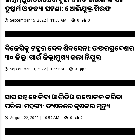
ଦୁଷ୍କର୍ମ ଓ ହତ୍ୟା ଘଟଣା: 6 ଅଭିଯୁକ୍ତ ଗିରଫ
September 15, 2022 | 11:58 AM
0
0
ବିଜେପିକୁ ଟକ୍କର ଦେବ ଶିବସେନା: ଉତ୍ତରପ୍ରଦେଶର
୩୦ ଜିଲ୍ଲା ପାଇଁ ଜିଲ୍ଲାମୁଖ୍ୟ କଲା ନିଯୁକ୍ତ
September 11, 2022 | 1:26 PM
0
0
ସାପ ସହ ଖେଳିବା ଓ ଭିଡିଓ ଉତ୍ତୋଳନ କରିବା
ପଡିଲା ମହଙ୍ଗା: ଦଂଶନରେ କୃଷକର ମୃତ୍ୟୁ
August 22, 2022 | 10:59 AM
0
0