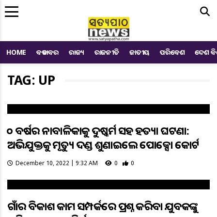
Me
HOME
ବଡ ଖବର
ରାଜ୍ୟ
ରାଜନୀତି
ଜାତୀୟ
ପରିବେଶ
ଦେଶ ବ
TAG: UP
୧୦ ବର୍ଷର ନାବାଳିକାକୁ ଦୁଷ୍କର୍ମ ସହ ହତ୍ୟା ଘଟଣା:
ଅଭିଯୁକ୍ତକୁ ମୃତ୍ୟୁ ଦଣ୍ଡ ଶୁଣାଇଲେ ପୋକ୍ସୋ କୋର୍ଟ
December 10, 2022 | 9:32 AM
0
0
ଗାଁର ବିକାଶ କାମ ସମ୍ପର୍କରେ ପ୍ରଶ୍ନ କରିବା ଯୁବକଙ୍କୁ