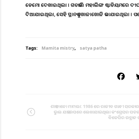
ଡେମୋ ଦେଖାଇଥିଲା । ଗତକାଲି ମହାଲିଙ୍ଗ ଷ୍ଟାଡିୟମରେ ଦୀର୍
ଦିଆଯାଇଥିଲା, ସେହି ସ୍ଥାନକୁ ଖୋଳାଖୋଳି କରାଯାଇଥିଲା । ପ
Tags:
Mamita mistry
,
satya patha
ଶାହ ବାନୋ ମାମଲା: 1986 ରେ ରାଜୀବ ଗାନ୍ଧୀ ସରକାରଙ୍କ
ଭୁଲ ଯାହା ଉପରେ ଲେଖାଯାଇଥିଲା କଂଗ୍ରେସର ପତ
ବିଜେପିର ଉତ୍ଥାନ ର ସ୍