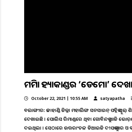
ମମିତା ହତ୍ୟାକାଣ୍ଡର ‘ଡେମୋ’ ଦେ
October 22, 2021 | 10:55 AM
satyapatha
ବଲାଙ୍ଗୀର: କଳାହାଣ୍ଡି ଜିଲ୍ଲା ମହାଲିଙ୍ଗ ସନସାଇନ୍ ପବ୍ଲିକ ସ୍
ଦେଖାଇଛି । ପୋଲିସ ରିମାଣ୍ଡରେ ଥିବା ଗୋବିନ୍ଦକୁ ଆଜି ଭୋର୍‌
ଦଇଥିଲା । ସେଠାରେ ଉତ୍ତରାଂଚଳ ଡିଆଇଜି ଦୀପକ କୁମାର ଓ ବଲା