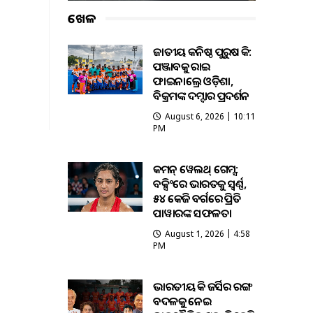
ଖେଳ
ଜାତୀୟ କନିଷ୍ଠ ପୁରୁଷ ହକି:
ପଞ୍ଜାବକୁ ହରାଇ
ଫାଇନାଲ୍ରେ ଓଡ଼ିଶା,
ବିକ୍ରମଙ୍କ ଦମ୍ଦାର ପ୍ରଦର୍ଶନ
August 6, 2026 | 10:11
PM
କମନ୍ ୱେଲଥ୍ ଗେମ୍ସ:
ବକ୍ସିଂରେ ଭାରତକୁ ସ୍ବର୍ଣ୍ଣ,
୫୪ କେଜି ବର୍ଗରେ ପ୍ରିତି
ପାୱାରଙ୍କ ସଫଳତା
August 1, 2026 | 4:58
PM
ଭାରତୀୟ ହକି ଜର୍ସିର ରଙ୍ଗ
ବଦଳକୁ ନେଇ