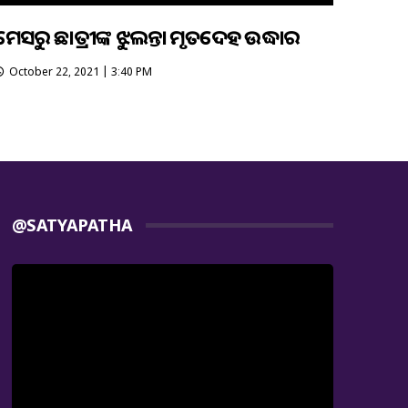
ମେସରୁ ଛାତ୍ରୀଙ୍କ ଝୁଲନ୍ତା ମୃତଦେହ ଉଦ୍ଧାର
October 22, 2021 | 3:40 PM
@SATYAPATHA