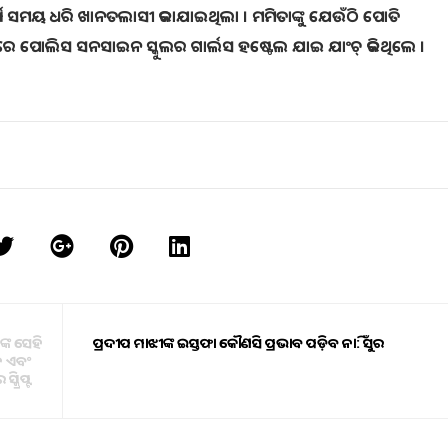
ଘ ସମୟ ଧରି ଖାନତଲାସୀ କରାଯାଇଥିଲା । ମମିତାଙ୍କୁ ଯେଉଁଠି ପୋତି
ରେ ପୋଲିସ ସନସାଇନ ସ୍କୁଲର ଗାର୍ଲସ ହଷ୍ଟେଲ ଯାଇ ଯାଂଚ୍ କରିଥିଲେ ।
 ସେହି
ପ୍ରଦୀପ ମାଝୀଙ୍କ ଇସ୍ତଫା କୌଣସି ପ୍ରଭାବ ପଡ଼ିବ ନାହିଁ: ସୁର
ନ ଏବଂ
କ୍ରିପ୍ଟ