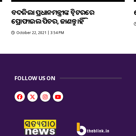
ବଦଳିଲା ପ୍ରଧାନମନ୍ତ୍ରୀଙ୍କ ଟ୍ଵିଟରରେ
ପ୍ରୋଫାଇଲ ପିକଚର, ଜାଣନ୍ତୁ କାହିଁକି
October 22, 2021 | 3:54 PM
FOLLOW US ON