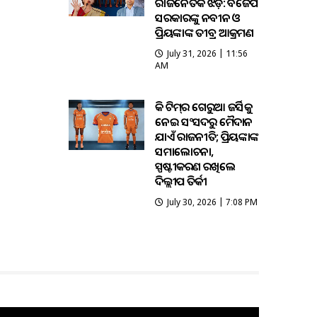
ରାଜନୈତିକ ଝଡ଼: ବିଜେପି
ସରକାରଙ୍କୁ ନବୀନ ଓ
ପ୍ରିୟଙ୍କାଙ୍କ ତୀବ୍ର ଆକ୍ରମଣ
July 31, 2026 | 11:56
AM
ହକି ଟିମ୍‌ର ଗେରୁଆ ଜର୍ସିକୁ
ନେଇ ସଂସଦରୁ ମୈଦାନ
ଯାଏଁ ରାଜନୀତି; ପ୍ରିୟଙ୍କାଙ୍କ
ସମାଲୋଚନା,
ସ୍ପଷ୍ଟୀକରଣ ରଖିଲେ
ଦିଲ୍ଲୀପ ତିର୍କୀ
July 30, 2026 | 7:08 PM