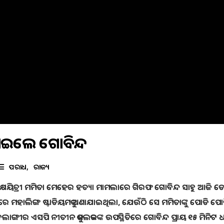
ଖାଇଲେ ଗୋବିନ୍ଦ
ଅପରାଧ
ରାଜ୍ୟ
କୁଲ୍ ଶିକ୍ଷୟିତ୍ରୀ ମମିତା ମେହେର ହତ୍ୟା ମାମଲାରେ ଗିରଫ ଗୋବିନ୍ଦ ସାହୁ ଆଜି 
ରେ ମହାଲିଙ୍ଗ ଷ୍ଟାଡିୟମକୁ ଅଣାଯାଇଥିଲା, ଯେଉଁଠି ସେ ମମିତାଙ୍କୁ ପୋଡି ପୋ
ଙ୍ଗୀର ଏସପି ନୀତୀନ କୁଶଲକରଙ୍କ ଉପସ୍ଥିତିରେ ଗୋବିନ୍ଦ ପ୍ରାୟ ୧୫ ମିନିଟ 