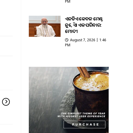
PM
ଏନଡିଏ କେବଳ ମେଣ୍ଟ
ନୁହେଁ, ଏହା ଏକ ପରିବାର:
ମୋଦୀ
August 7, 2026 | 1:46
PM