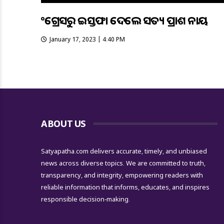
କଂଗ୍ରେସରୁ ଇସ୍ତଫା ଦେଲେ ସତ୍ୟ ପ୍ରକାଶ ନାୟକ
January 17, 2023 | 4:40 PM
ABOUT US
Satyapatha.com delivers accurate, timely, and unbiased
news across diverse topics. We are committed to truth,
transparency, and integrity, empowering readers with
reliable information that informs, educates, and inspires
responsible decision-making.