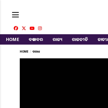
HOME
ବଡ ଖବର
ରାଜ୍ୟ
ରାଜନୀତି
ଜାତ
HOME
ଅପରାଧ