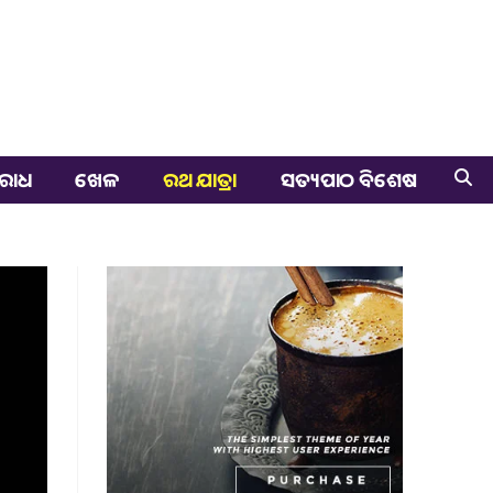
ରାଧ
ଖେଳ
ରଥ ଯାତ୍ରା
ସତ୍ୟପାଠ ବିଶେଷ