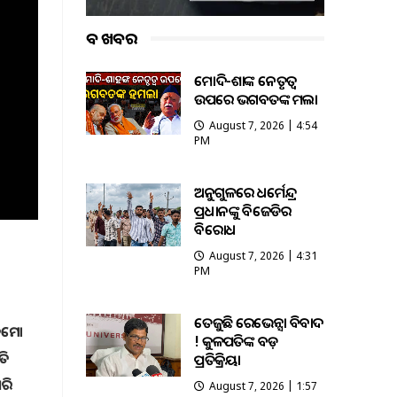
ବଡ ଖବର
ମୋଦି-ଶାହଙ୍କ ନେତୃତ୍ୱ
ଉପରେ ଭଗବତଙ୍କ ହମଲା
August 7, 2026 | 4:54
PM
ଅନୁଗୁଳରେ ଧର୍ମେନ୍ଦ୍ର
ପ୍ରଧାନଙ୍କୁ ବିଜେଡିର
ବିରୋଧ
August 7, 2026 | 4:31
PM
ତେଜୁଛି ରେଭେନ୍ସା ବିବାଦ
ଡେମୋ
! କୁଳପତିଙ୍କ ବଡ଼
ତି
ପ୍ରତିକ୍ରିୟା
ଧରି
August 7, 2026 | 1:57