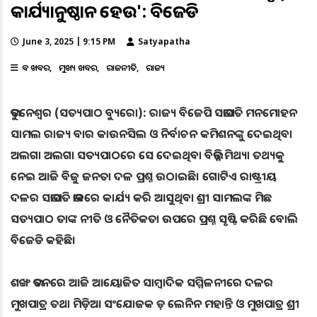
କାର୍ଯ୍ୟାନୁଷ୍ଠାନ ହେଉ': ବିଜେଡି
June 3, 2025 | 9:15 PM
Satyapatha
ବଡ ଖବର
ମୁଖ୍ୟ ଖବର
ରାଜନୀତି
ରାଜ୍ୟ
ଭୁବନେଶ୍ୱର (ସତ୍ୟପାଠ ବ୍ୟୁରୋ): ରାଜ୍ୟ ବିଜେପି ସଭାପତି ମନମୋହନ
ସାମଲ ରାଜ୍ୟ ବାର କାଉନସିଲ ଓ ନିର୍ବାଚନ କମିଶନଙ୍କୁ ଦେଇଥିବା
ଅଲଗା ଅଲଗା ସତ୍ୟପାଠରେ ସେ ଦେଇଥିବା ବିଭିନ୍ନ ମିଥ୍ୟା ତଥ୍ୟକୁ
ନେଇ ଆଜି ବିଜୁ ଜନତା ଦଳ ପ୍ରଶ୍ନ ଉଠାଇଛି। ଗୋଟିଏ ରାଷ୍ଟ୍ରୀୟ
ଦଳର ସଭାପତି ଭାବରେ କାର୍ଯ୍ୟ କରି ଆସୁଥିବା ଶ୍ରୀ ସାମଲଙ୍କ ମିଛ
ସତ୍ୟପାଠ ତାଙ୍କ ନୀତି ଓ ନୈତିକତା ଉପରେ ପ୍ରଶ୍ନ ସୃଷ୍ଟି କରିଛି ବୋଲି
ବିଜେଡି କହିଛି।
ଶଙ୍ଖ ଭବନରେ ଆଜି ଆୟୋଜିତ ସାମ୍ୱାଦିକ ସମ୍ମିଳନୀରେ ଦଳର
ମୁଖପାତ୍ର ତଥା ମିଡ଼ିଆ ସଂଯୋଜକ ଡ଼ ଲେନିନ ମହାନ୍ତି ଓ ମୁଖପାତ୍ର ଶ୍ରୀ