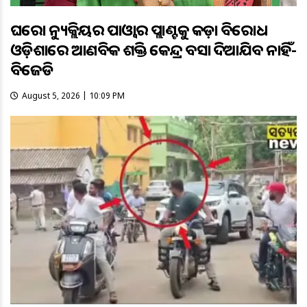
ଘରୋଇ ନ୍ୟୁକ୍ଲିୟର ପାଓ୍ବାର ପ୍ଲାଣ୍ଟକୁ କଡ଼ା ବିରୋଧ
ଓଡ଼ିଶାରେ ଆଣବିକ ଶକ୍ତି କେନ୍ଦ୍ର ବସାଇ ଦିଆଯିବ ନାହିଁ-
ବିଜେଡି
August 5, 2026 | 10:09 PM