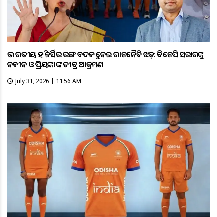
ଭାରତୀୟ ହକି ଜର୍ସିର ରଙ୍ଗ ବଦଳକୁ ନେଇ ରାଜନୈତିକ ଝଡ଼: ବିଜେପି ସରକାରଙ୍କୁ
ନବୀନ ଓ ପ୍ରିୟଙ୍କାଙ୍କ ତୀବ୍ର ଆକ୍ରମଣ
July 31, 2026 | 11:56 AM