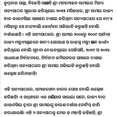
ତୁମ୍ୱନାଥ ପଣ୍ଡା, ବିଜେପି ସଭାପତି ଶ୍ରୀ ମନମୋହନ ସାମଲଙ୍କ ମିଥ୍ୟା
ସତ୍ୟପାଠର ଖୁଲାସା କରିଥିଲେ। ୨୦୧୫ ମସିହାରେ, ଶ୍ରୀ ସାମଲ ରାଜ୍ୟ
ବାର କାଉନସିଲ ପାଖରେ ଦାଖଲ କରିଥିବା ସତ୍ୟପାଠରେ ସେ ୧୯୮୬
ମସିହାରୁ ସେ ଚାନ୍ଦବାଲି କୋର୍ଟରେ ଓକିଲାତି କରୁଛନ୍ତି ବୋଲି
ଦର୍ଶାଇଛନ୍ତି । ଏହି ସତ୍ୟପାଠରେ, ଶ୍ରୀ ସାମଲ ୨୦୦୪ରୁ ୨୦୦୯ ପର୍ଯ୍ୟନ୍ତ
ରାଜ୍ୟ ମନ୍ତ୍ରୀମଣ୍ଡଳରେ ଖାଦ୍ୟ ଯୋଗାଣ ଓ ରାଜସ୍ୱ ମନ୍ତ୍ରୀ ଭାବେ କାର୍ଯ୍ୟ
କରିଥିଲେ ବୋଲି ସୂଚନା ଦେଇନଥିଲେ। ସେହିପରି, ୨୦୧୯ ଓ ୨୦୨୪
ସାଧାରଣ ନିର୍ବାଚନରେ, ନିର୍ବାଚନ କମିସନରଙ୍କ ପାଖରେ ଦାଖଲ
କରିଥିବା ସତ୍ୟପାଠରେ ଶ୍ରୀ ସାମଲ ଓକିଲାତି କରୁଛନ୍ତି ବୋଲି
ଉଲ୍ଲେଖ କରିନାହାନ୍ତି।
ଏହି ସତ୍ୟପାଠରେ, ସମାଜସେବା ତାଙ୍କର ପେସା ବୋଲି ଉଲ୍ଲେଖ
କରିଛନ୍ତି। ଏ ସମ୍ବନ୍ଧରେ ଏକ ଅଭିଯୋଗ ପାଇଲା ପରେ, ରାଜ୍ୟ ବାର
କାଉନସିଲ ଦ୍ୱାରା ଶ୍ରୀ ସାମଲଙ୍କୁ କାରଣ ଦର୍ଶାଅ ନୋଟିସ୍ ଜାରି
କରାଯାଇଛି। ଏହି ୨ ସତ୍ୟପାଠକୁ ନେଇ ଡ଼ ମହାନ୍ତି କହିଛନ୍ତି, ଶ୍ରୀ