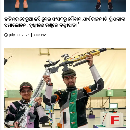
ହକି ଟିମ୍‌ର ଗେରୁଆ ଜର୍ସିକୁ ନେଇ ସଂସଦରୁ ମୈଦାନ ଯାଏଁ ରାଜନୀତି; ପ୍ରିୟଙ୍କାଙ୍କ
ସମାଲୋଚନା, ସ୍ପଷ୍ଟୀକରଣ ରଖିଲେ ଦିଲ୍ଲୀପ ତିର୍କୀ
July 30, 2026 | 7:08 PM