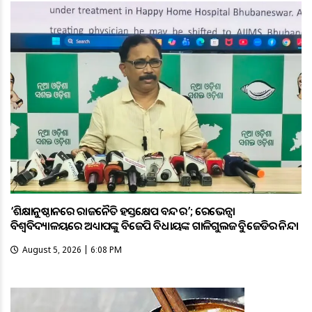
‘ଶିକ୍ଷାନୁଷ୍ଠାନରେ ରାଜନୈତିକ ହସ୍ତକ୍ଷେପ ବନ୍ଦ କର’; ରେଭେନ୍ସା
ବିଶ୍ୱବିଦ୍ୟାଳୟରେ ଅଧ୍ୟାପକଙ୍କୁ ବିଜେପି ବିଧାୟକଙ୍କ ଗାଳିଗୁଲଜକୁ ବିଜେଡିର ନିନ୍ଦା
August 5, 2026 | 6:08 PM