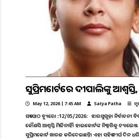
ସୁପ୍ରିମକୋର୍ଟରେ ଦୀପାଲିଙ୍କୁ ଆଶ୍ବସ୍ତି
May 12, 2026 | 7:45 AM
Satya Patha
ମୁ
ସତ୍ୟପାଠ ବ୍ୟୁରୋ :12/05/2026: ଝାରସୁଗୁଡ଼ା ନିର୍ବାଚନୀ ବି
କୌଣସି ଆଶ୍ଵସ୍ତି ମିଳିନାହିଁ। ହାଇକୋର୍ଟଙ୍କ ନିଷ୍ପତ୍ତିକୁ ଚ୍ୟାଲେଞ୍
ସୁପ୍ରିମକୋର୍ଟ ଖାରଜ କରିଦେଇଛନ୍ତି। ଏହା ସହିତ ଦୀର୍ଘ ଦିନ 