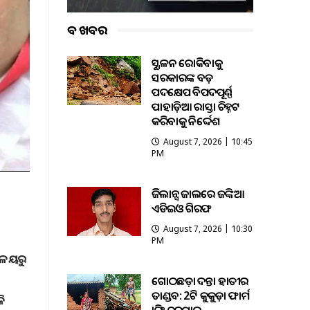
ବଡ ଖବର
ଭୂସ୍ଖଳନ ରୋକିବାକୁ
ସରକାରଙ୍କ ବଡ଼
ପଦକ୍ଷେପ ବିପଦପୂର୍ଣ୍ଣ
ପାହାଡ଼ିଆ ରାସ୍ତା ଚିହ୍ନଟ
କରିବାକୁ ନିର୍ଦ୍ଦେଶ
August 7, 2026 | 10:45
PM
ଭିଜିଲାନ୍ସ ଜାଲରେ ଜଙ୍କିଆ
ଏଡିଇଓ ଗିରଫ
August 7, 2026 | 10:30
PM
ୟାଳୟରୁ
ଗୋଠଛଡ଼ା ଦନ୍ତା ହାତୀର
ତାଣ୍ଡବ: 2ଟି କୁକୁଡ଼ା ଫାର୍ମ
ଳି