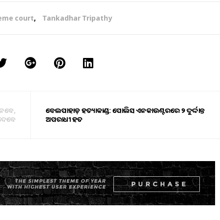
eme court
,
Tankadhar Tripathy
 ନେବେ,
ବେଲପାହାଡ଼ ହତ୍ୟାକାଣ୍ଡ: ପୋଲିସ ଏନକାଉଣ୍ଟରରେ ୨ ଦୁର୍ଦ୍ଦାନ୍ତ
ଗଦେବେ
ଅପରାଧୀ ଆହତ