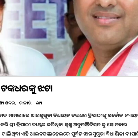
, ଟଙ୍କଧରଙ୍କୁ ଝଟକା
ଖ୍ୟ ଖବର
ରାଜନୀତି
ରାଜ୍ୟ
ବାଦ ମାମଲାରେ ଝାରସୁଗୁଡା ବିଧାୟକ ଟଙ୍କଧର ତ୍ରିପାଠୀଙ୍କୁ ସର୍ବୋଚ୍ଚ ନ୍ୟା
ଜ କରି ଶ୍ରୀ ତ୍ରିପାଠୀ ଦାୟର କରିଥିବା ସ୍ୱତନ୍ତ୍ର ଅନୁମତି ପିଟିସନ କୁ ସୋମବାର
ଧରି ଚାଲିଥିବା ଏହି ଆଇନଗତ ଲଢ଼େଇରେ ପୂର୍ବତନ ଝାରସୁଗୁଡା ବିଧାୟିକା ଦୀପା