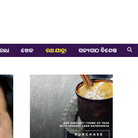
ରାଧ
ଖେଳ
ରଥ ଯାତ୍ରା
ସତ୍ୟପାଠ ବିଶେଷ