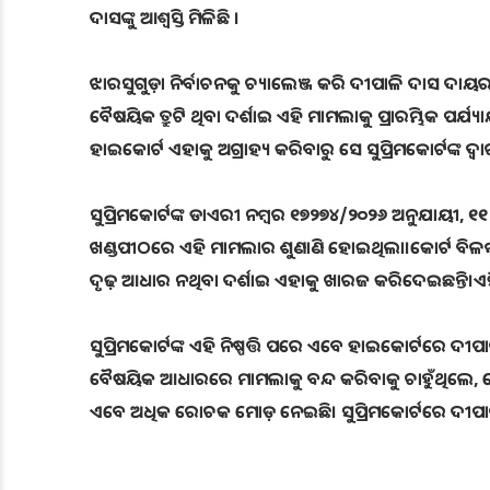
ଦାସଙ୍କୁ ଆଶ୍ବସ୍ତି ମିଳିଛି ।
ଝାରସୁଗୁଡ଼ା ନିର୍ବାଚନକୁ ଚ୍ୟାଲେଞ୍ଜ କରି ଦୀପାଳି ଦାସ ଦା
ବୈଷୟିକ ତ୍ରୁଟି ଥିବା ଦର୍ଶାଇ ଏହି ମାମଲାକୁ ପ୍ରାରମ୍ଭିକ ପ
ହାଇକୋର୍ଟ ଏହାକୁ ଅଗ୍ରାହ୍ୟ କରିବାରୁ ସେ ସୁପ୍ରିମକୋର୍ଟଙ୍କ ଦ
ସୁପ୍ରିମକୋର୍ଟଙ୍କ ଡାଏରୀ ନମ୍ବର ୧୭୨୭୪/୨୦୨୬ ଅନୁଯାୟୀ, ୧୧
ଖଣ୍ଡପୀଠରେ ଏହି ମାମଲାର ଶୁଣାଣି ହୋଇଥିଲା।କୋର୍ଟ ବିଳମ
ଦୃଢ଼ ଆଧାର ନଥିବା ଦର୍ଶାଇ ଏହାକୁ ଖାରଜ କରିଦେଇଛନ୍ତି।ଏହ
ସୁପ୍ରିମକୋର୍ଟଙ୍କ ଏହି ନିଷ୍ପତ୍ତି ପରେ ଏବେ ହାଇକୋର୍ଟରେ ଦୀପା
ବୈଷୟିକ ଆଧାରରେ ମାମଲାକୁ ବନ୍ଦ କରିବାକୁ ଚାହୁଁଥିଲେ, 
ଏବେ ଅଧିକ ରୋଚକ ମୋଡ଼ ନେଇଛି। ସୁପ୍ରିମକୋର୍ଟରେ ଦୀପାଳି