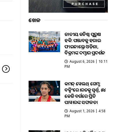
ଖେଳ
ଜାତୀୟ କନିଷ୍ଠ ପୁରୁଷ
ହକି: ପଞ୍ଜାବକୁ ହରାଇ
ଫାଇନାଲ୍ରେ ଓଡ଼ିଶା,
ବିକ୍ରମଙ୍କ ଦମ୍ଦାର ପ୍ରଦର୍ଶନ
August 6, 2026 | 10:11
PM
କମନ୍ ୱେଲଥ୍ ଗେମ୍ସ:
ବକ୍ସିଂରେ ଭାରତକୁ ସ୍ବର୍ଣ୍ଣ, ୫୪
କେଜି ବର୍ଗରେ ପ୍ରିତି
ପାୱାରଙ୍କ ସଫଳତା
August 1, 2026 | 4:58
PM