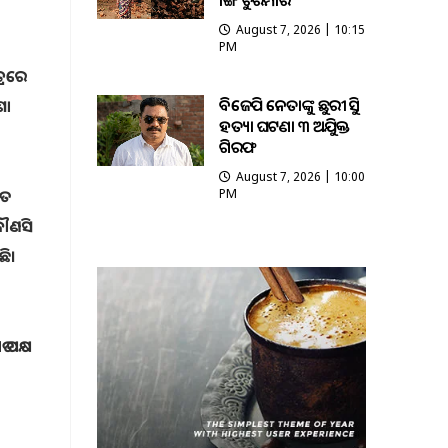
ଭାଙ୍ଗି ଚୁରମାର
August 7, 2026 | 10:15
PM
୍ରରେ
ବିଜେପି ନେତାଙ୍କୁ ଛୁରୀ ଭୁସି
ଶା
ହତ୍ୟା ଘଟଣା ୩ ଅଭିଯୁକ୍ତ
ଗିରଫ
August 7, 2026 | 10:00
PM
କୌଣସି
ଛି।
 ପକ୍ଷ