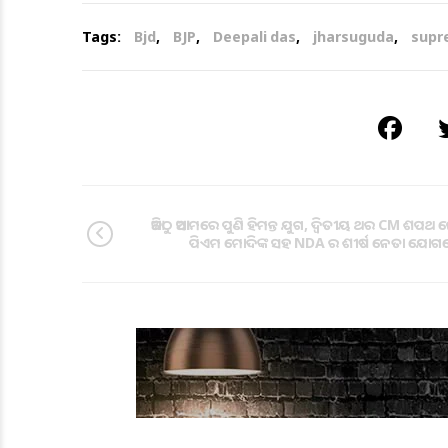
Tags:
Bjd
,
BJP
,
Deepali das
,
jharsuguda
,
supr
ଆଜିଠୁ ଆସାମରେ ପୁଣି ହିମନ୍ତ ଯୁଗ, ଦ୍ୱିତୀୟ ଥର CM ଶପଥ
ପିଏମ ମୋଦିଙ୍କ ସହ NDA ର ଶୀର୍ଷ ନେତା ଯୋ