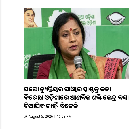
ଘରୋଇ ନ୍ୟୁକ୍ଲିୟର ପାଓ୍ବାର ପ୍ଲାଣ୍ଟକୁ କଡ଼ା
ବିରୋଧ ଓଡ଼ିଶାରେ ଆଣବିକ ଶକ୍ତି କେନ୍ଦ୍ର ବସାଇ
ଦିଆଯିବ ନାହିଁ- ବିଜେଡି
August 5, 2026 | 10:09 PM