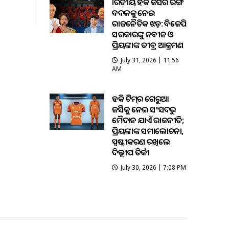
ଭାରତୀୟ ହକି ଜର୍ସିର ରଙ୍ଗ
ବଦଳକୁ ନେଇ
ରାଜନୈତିକ ଝଡ଼: ବିଜେପି
ସରକାରଙ୍କୁ ନବୀନ ଓ
ପ୍ରିୟଙ୍କାଙ୍କ ତୀବ୍ର ଆକ୍ରମଣ
July 31, 2026 | 11:56
AM
ହକି ଟିମ୍‌ର ଗେରୁଆ
ଜର୍ସିକୁ ନେଇ ସଂସଦରୁ
ମୈଦାନ ଯାଏଁ ରାଜନୀତି;
ପ୍ରିୟଙ୍କାଙ୍କ ସମାଲୋଚନା,
ସ୍ପଷ୍ଟୀକରଣ ରଖିଲେ
ଦିଲ୍ଲୀପ ତିର୍କୀ
July 30, 2026 | 7:08 PM