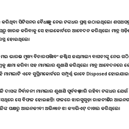
ୟର କରିଥିବା ପିଟିସନର ବୈଧତାକୁ ନେଇ ଟଙ୍କଧର ପ୍ରଶ୍ନ ଉଠାଇଥିଲେ। ଶପଥପତ
ର୍ଯ୍ୟାୟରୁ ଖାରଜ କରିବାକୁ ସେ ହାଇକୋର୍ଟରେ ଆବେଦନ କରିଥିଲେ। ମାତ୍ର ଓଡ଼ି
୍ଵାରସ୍ଥ ହୋଇଥିଲେ।
 ମଇ ଭାରତର ମୁଖ୍ୟ ବିଚାରପତି ଏବଂ ଜଷ୍ଟିସ ଜୟମାଲ୍ୟ ବାଗଚୀଙ୍କୁ ନେଇ ଗଠିତ
୍ବକୁ କ୍ଷମା କରିବା ସହ ମାମଲାର ଶୁଣାଣି କରିଥିଲେ। ମାତ୍ର ଆବେଦନରେ 
ି ମାମଲାଟି ଏବେ ସୁପ୍ରିମକୋର୍ଟରେ ସମ୍ପୂର୍ଣ୍ଣ ଭାବେ Disposed ହୋଇଯାଇ
ଳି ଦାସଙ୍କ ନିର୍ବାଚନୀ ମାମଲାର ଶୁଣାଣି ପୂର୍ବବତ୍ ଜାରି ରହିବ। ଟଙ୍କଧର ଯେଉଁ
ସେଥିରେ ସେ ବିଫଳ ହୋଇଛନ୍ତି। ଫଳରେ ଝାରସୁଗୁଡ଼ା ରାଜନୀତିରେ ଆଇନଗତ
ଙ୍କ ପକ୍ଷରୁ ଆଇନଜୀବୀ ଅଭିଜ୍ଞାନ ଝା କ୍ୟାଭିଏଟ୍ ଦାଖଲ କରିଥିଲେ।