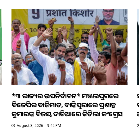
*୩ ରାଜ୍ୟର ଉପନିର୍ବାଚନ* ମଞ୍ଜଲପୁରରେ
ସ
ବିଜେପିର ବାଜିମାତ, ବାଙ୍କିପୁରାରେ ପ୍ରଶାନ୍ତ
କୁମାରଙ୍କ ବିଜୟ ଦାତିଆରେ ଜିତିଲା କଂଗ୍ରେସ
August 3, 2026 | 9:42 PM