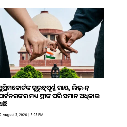
ୁପ୍ରିମକୋର୍ଟଙ୍କ ଗୁରୁତ୍ୱପୂର୍ଣ୍ଣ ରାୟ, ଲିଭ୍-ଇନ୍
ପାର୍ଟନରଙ୍କର ମଧ୍ୟ ସ୍ତ୍ରୀଙ୍କ ପରି ସମାନ ଅଧିକାର
ଅଛି
August 3, 2026 | 5:05 PM