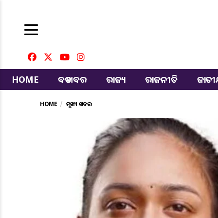
HOME
ବଡ ଖବର
ରାଜ୍ୟ
ରାଜନୀତି
ଜାତ
HOME
ମୁଖ୍ୟ ଖବର