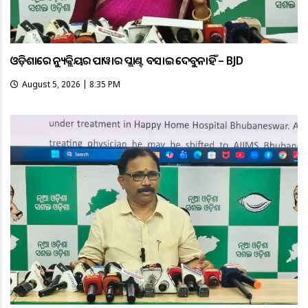
ଓଡ଼ିଶାରେ ନ୍ୟୁକ୍ଲିୟର ପାୱାର ପ୍ଲାଣ୍ଟ ବସାଇ ଦେବୁନାହିଁ – BJD
August 5, 2026 | 8:35 PM