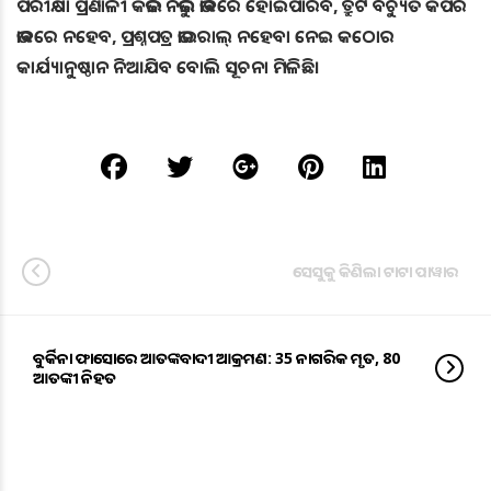
ପରୀକ୍ଷା ପ୍ରଣାଳୀ କିଭଳି ନିର୍ଭୁଲ ଭାବରେ ହୋଇପାରିବ, ତ୍ରୁଟି ବିଚ୍ୟୁତି କିପରି
ଭାବରେ ନହେବ, ପ୍ରଶ୍ନପତ୍ର ଭାଇରାଲ୍ ନହେବା ନେଇ କଠୋର
କାର୍ଯ୍ୟାନୁଷ୍ଠାନ ନିଆଯିବ ବୋଲି ସୂଚନା ମିଳିଛି।
ସେସୁକୁ କିଣିଲା ଟାଟା ପାୱାର
ବୁର୍କିନା ଫାସୋରେ ଆତଙ୍କବାଦୀ ଆକ୍ରମଣ: 35 ନାଗରିକ ମୃତ, 80
ଆତଙ୍କୀ ନିହତ