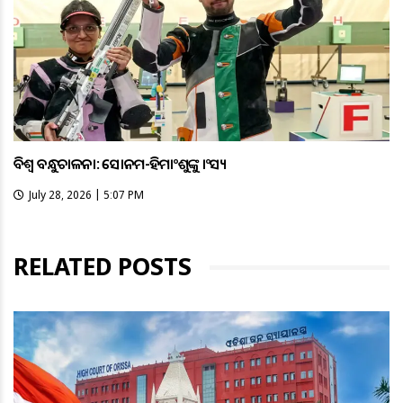
ବିଶ୍ବ ବନ୍ଧୁକଚାଳନା: ସୋନମ-ହିମାଂଶୁଙ୍କୁ କାଂସ୍ୟ
July 28, 2026 | 5:07 PM
RELATED POSTS