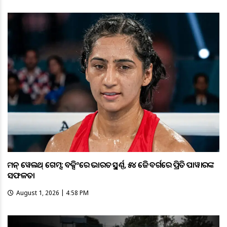
କମନ୍ ୱେଲଥ୍ ଗେମ୍ସ: ବକ୍ସିଂରେ ଭାରତକୁ ସ୍ବର୍ଣ୍ଣ, ୫୪ କେଜି ବର୍ଗରେ ପ୍ରିତି ପାୱାରଙ୍କ
ସଫଳତା
August 1, 2026 | 4:58 PM