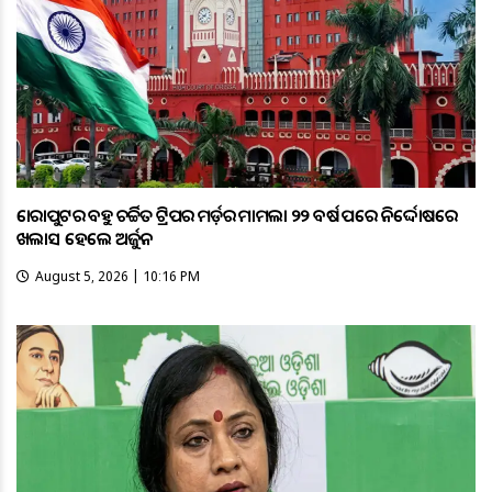
କୋରାପୁଟର ବହୁ ଚର୍ଚ୍ଚିତ ଟ୍ରିପର ମର୍ଡ଼ର ମାମଲା ୨୨ ବର୍ଷ ପରେ ନିର୍ଦ୍ଦୋଷରେ
ଖଲାସ ହେଲେ ଅର୍ଜୁନ
August 5, 2026 | 10:16 PM