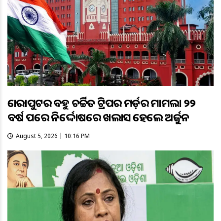
କୋରାପୁଟର ବହୁ ଚର୍ଚ୍ଚିତ ଟ୍ରିପର ମର୍ଡ଼ର ମାମଲା ୨୨
ବର୍ଷ ପରେ ନିର୍ଦ୍ଦୋଷରେ ଖଲାସ ହେଲେ ଅର୍ଜୁନ
August 5, 2026 | 10:16 PM