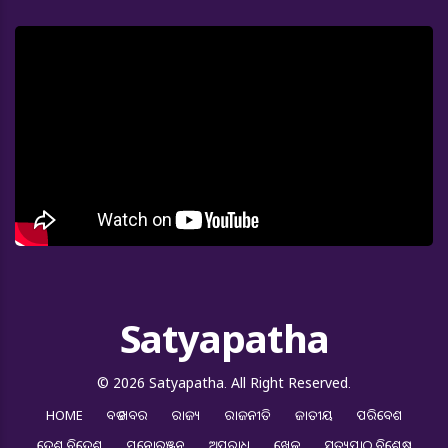
Satyapatha
© 2026 Satyapatha. All Right Reserved.
HOME
ବଡ ଖବର
ରାଜ୍ୟ
ରାଜନୀତି
ଜାତୀୟ
ପରିବେଶ
ଦେଶ ବିଦେଶ
ମନୋରଞ୍ଜନ
ଅପରାଧ
ଖେଳ
ସତ୍ୟପାଠ ବିଶେଷ