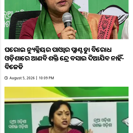
ଘରୋଇ ନ୍ୟୁକ୍ଲିୟର ପାଓ୍ବାର ପ୍ଲାଣ୍ଟକୁ କଡ଼ା ବିରୋଧ
ଓଡ଼ିଶାରେ ଆଣବିକ ଶକ୍ତି କେନ୍ଦ୍ର ବସାଇ ଦିଆଯିବ ନାହିଁ-
ବିଜେଡି
August 5, 2026 | 10:09 PM