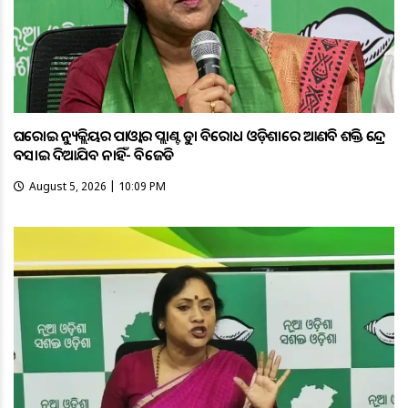
ଘରୋଇ ନ୍ୟୁକ୍ଲିୟର ପାଓ୍ବାର ପ୍ଲାଣ୍ଟକୁ କଡ଼ା ବିରୋଧ ଓଡ଼ିଶାରେ ଆଣବିକ ଶକ୍ତି କେନ୍ଦ୍ର
ବସାଇ ଦିଆଯିବ ନାହିଁ- ବିଜେଡି
August 5, 2026 | 10:09 PM