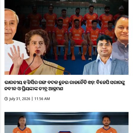
ଭାରତୀୟ ହକି ଜର୍ସିର ରଙ୍ଗ ବଦଳକୁ ନେଇ ରାଜନୈତିକ ଝଡ଼: ବିଜେପି ସରକାରଙ୍କୁ
ନବୀନ ଓ ପ୍ରିୟଙ୍କାଙ୍କ ତୀବ୍ର ଆକ୍ରମଣ
July 31, 2026 | 11:56 AM