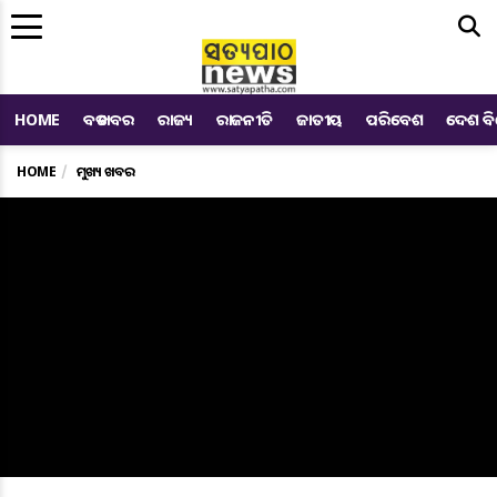
Me
HOME
ବଡ ଖବର
ରାଜ୍ୟ
ରାଜନୀତି
ଜାତୀୟ
ପରିବେଶ
ଦେଶ ବ
HOME
ମୁଖ୍ୟ ଖବର