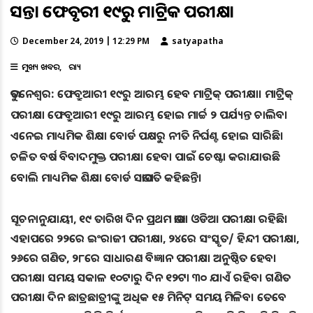
ଆସନ୍ତା ଫେବୃଆରୀ ୧୯ରୁ ମାଟ୍ରିକ ପରୀକ୍ଷା
December 24, 2019 | 12:29 PM
satyapatha
ମୁଖ୍ୟ ଖବର
ରାଜ୍ୟ
ଭୁବନେଶ୍ଵର: ଫେବ୍ରୁଆରୀ ୧୯ରୁ ଆରମ୍ଭ ହେବ ମାଟ୍ରିକ୍ ପରୀକ୍ଷା। ମାଟ୍ରିକ୍
ପରୀକ୍ଷା ଫେବ୍ରୁଆରୀ ୧୯ରୁ ଆରମ୍ଭ ହୋଇ ମାର୍ଚ୍ଚ ୨ ପର୍ଯ୍ୟନ୍ତ ଚାଲିବ।
ଏନେଇ ମାଧ୍ୟମିକ ଶିକ୍ଷା ବୋର୍ଡ ପକ୍ଷରୁ ନୀତି ନିର୍ଘଣ୍ଟ ହୋଇ ସାରିଛି।
ଚଳିତ ବର୍ଷ ବିବାଦମୁକ୍ତ ପରୀକ୍ଷା ହେବା ପାଇଁ ଚେଷ୍ଟା କରାଯାଉଛି
ବୋଲି ମାଧ୍ୟମିକ ଶିକ୍ଷା ବୋର୍ଡ ସଭାପତି କହିଛନ୍ତି।
ସୂଚନାନୁଯାୟୀ, ୧୯ ତାରିଖ ଦିନ ପ୍ରଥମ ଭାଷା ଓଡିଆ ପରୀକ୍ଷା ରହିଛି।
ଏହାପରେ ୨୨ରେ ଇଂରାଜୀ ପରୀକ୍ଷା, ୨୪ରେ ସଂସ୍କୃତ/ ହିନ୍ଦୀ ପରୀକ୍ଷା,
୨୬ରେ ଗଣିତ, ୨୮ରେ ସାଧାରଣ ବିଜ୍ଞାନ ପରୀକ୍ଷା ଅନୁଷ୍ଠିତ ହେବ।
ପରୀକ୍ଷା ସମୟ ସକାଳ ୧୦ଟାରୁ ଦିନ ୧୨ଟା ୩୦ ଯାଏଁ ରହିବ। ଗଣିତ
ପରୀକ୍ଷା ଦିନ ଛାତ୍ରଛାତ୍ରୀଙ୍କୁ ଅଧିକ ୧୫ ମିନିଟ୍ ସମୟ ମିଳିବ। ତେବେ