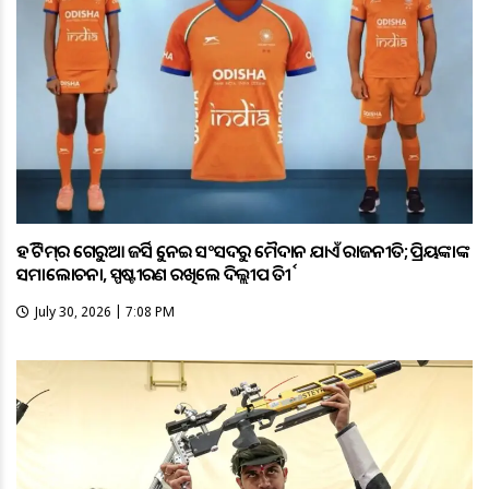
ହକି ଟିମ୍‌ର ଗେରୁଆ ଜର୍ସିକୁ ନେଇ ସଂସଦରୁ ମୈଦାନ ଯାଏଁ ରାଜନୀତି; ପ୍ରିୟଙ୍କାଙ୍କ
ସମାଲୋଚନା, ସ୍ପଷ୍ଟୀକରଣ ରଖିଲେ ଦିଲ୍ଲୀପ ତିର୍କୀ
July 30, 2026 | 7:08 PM