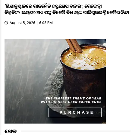
‘ଶିକ୍ଷାନୁଷ୍ଠାନରେ ରାଜନୈତିକ ହସ୍ତକ୍ଷେପ ବନ୍ଦ କର’; ରେଭେନ୍ସା
ବିଶ୍ୱବିଦ୍ୟାଳୟରେ ଅଧ୍ୟାପକଙ୍କୁ ବିଜେପି ବିଧାୟକଙ୍କ ଗାଳିଗୁଲଜକୁ ବିଜେଡିର ନିନ୍ଦା
August 5, 2026 | 6:08 PM
ଖେଳ