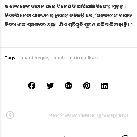
ଓ ହେଗଡ଼େଙ୍କ ବୟାନ ପରେ ବିଜେପି ବି ଆସିଯାଇଛି ଡିଫେନ୍ସ ମୁଡ୍‌କୁ ।
ବିଜେପି ନେତା ଶାହୱନାଜ୍‌ ହୁସେନ୍‌ କହିଛନ୍ତି ଯେ, ‘ଗଡ଼କରୀଙ୍କ ବୟାନ
ବିରୋଧୀଙ୍କ ପ୍ରସଙ୍ଗରେ ଥିଲା, ଯିଏ ପ୍ରତିଶ୍ରୁତି ପୂରଣ କରିପାରିନାହାନ୍ତି । ’
Tags:
anant hegde
,
modi
,
nitin gadkari
ମହିଳାଙ୍କ ଉପରେ ରାଗିଗଲେ ପୂର୍ବତନ ମୁଖ୍ୟମନ୍ତ୍ରୀ