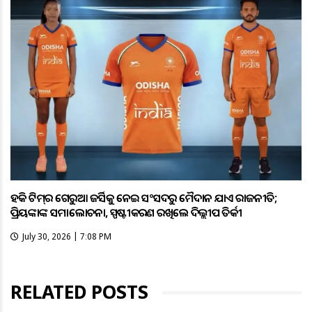
ହକି ଟିମ୍‌ର ଗେରୁଆ ଜର୍ସିକୁ ନେଇ ସଂସଦରୁ ମୈଦାନ ଯାଏଁ ରାଜନୀତି;
ପ୍ରିୟଙ୍କାଙ୍କ ସମାଲୋଚନା, ସ୍ପଷ୍ଟୀକରଣ ରଖିଲେ ଦିଲ୍ଲୀପ ତିର୍କୀ
July 30, 2026 | 7:08 PM
RELATED POSTS