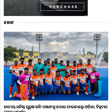
ଖେଳ
ଜାତୀୟ କନିଷ୍ଠ ପୁରୁଷ ହକି: ପଞ୍ଜାବକୁ ହରାଇ ଫାଇନାଲ୍ରେ ଓଡ଼ିଶା, ବିକ୍ରମଙ୍କ
ଦମ୍ଦାର ପ୍ରଦର୍ଶନ