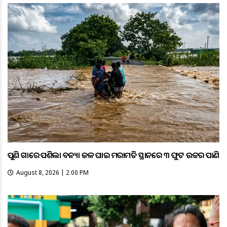
ପୁଣି ଗାଁରେ ପଶିଲା ବନ୍ୟା ଜଳ ଘାଇ ମରାମତି ସ୍ଥାନରେ ୩ ଫୁଟ ଉଚ୍ଚର ପାଣି
August 8, 2026 | 2:00 PM