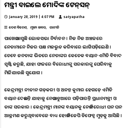
ମନ୍ତ୍ରୀ ବଢ଼ାଇଲେ ମୋଦିଙ୍କ ଟେନ୍‌ସନ୍‌
January 28, 2019 | 4:07 PM
satyapatha
ଦେଶ ବିଦେଶ
ମୁଖ୍ୟ ଖବର
ରାଜନୀତି
ପାଖେଇ ଆସୁଛି ଲୋକସଭା ନିର୍ବାଚନ । ନିଜ ନିଜ ଅଞ୍ଚଳରେ
ନେତାମାନେ ନିଜର ପକ୍ଷ ମଜଭୁତ କରିବାରେ ଲାଗିପଡ଼ିଲେଣି ।
ତେବେ ଜନତାଙ୍କ ଭିତରେ ନେତାଙ୍କର କେତେକ ବୟାନ ଏମିତି ବିବାଦ
ସୃଷ୍ଟି କରୁଛି, ଯାହା ଫଳରେ ବିରୋଧୀଙ୍କୁ ସରକାରଙ୍କୁ ଘେରିବାକୁ
ମିଳିଯାଉଛି ସୁଯୋଗ ।
କେନ୍ଦ୍ରମନ୍ତ୍ରୀ ନୀତୀନ ଗଡ଼କରୀ ଓ ଅନନ୍ତ କୁମାର ହେଗଡ଼େ ଏମିତି
ବୟାନ ଦେଇଛନ୍ତି ଯାହାକୁ ନେଇ ଅଡୁଆରେ ପଡ଼ିପାରନ୍ତି ପ୍ରଧାନମନ୍ତ୍ରୀ ଓ
ତାଙ୍କ ସରକାର । କେନ୍ଦ୍ରମନ୍ତ୍ରୀ ମାନଙ୍କ ବୟାନକୁ ନେଇ ବିରୋଧୀ ଘନ ଘନ
ଆକ୍ରମଣ କରୁଥିବାବେଳେ ବାଧ୍ୟ ହୋଇ ବିଜେପି ଡିଫେନ୍ସ ମୁଡ୍‌କୁ ଆସିଛି ।