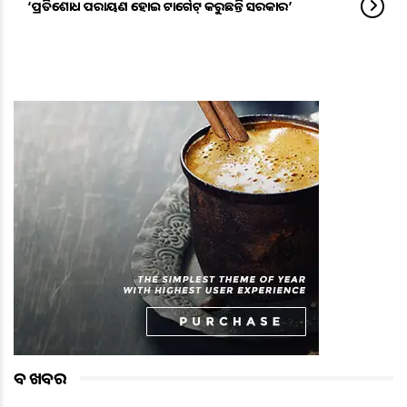
‘ପ୍ରତିଶୋଧ ପରାୟଣ ହୋଇ ଟାର୍ଗେଟ୍‌ କରୁଛନ୍ତି ସରକାର’
ବଡ ଖବର