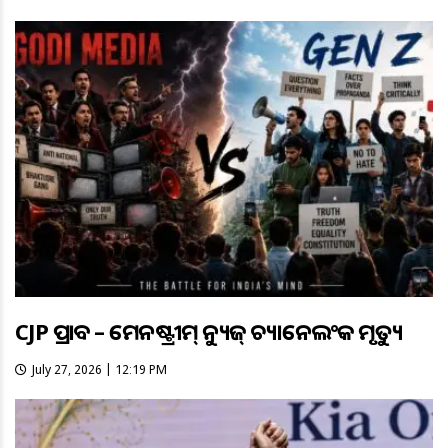
CJP ପ୍ରଭାବ – ମେନଷ୍ଟ୍ରୀମ୍ ନ୍ୟୁଜ୍ ଚ୍ୟାନେଲଂକ ମୃତ୍ୟୁ
July 27, 2026 | 12:19 PM