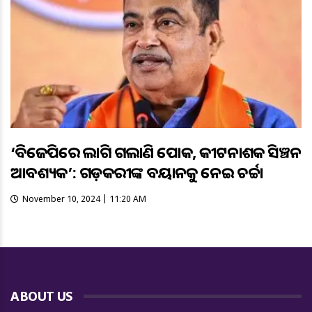
‘ବିଜେପିରେ ଲାଗି ଗଲାଣି ପୋକ, କୀଟନାଶକ ସିଞ୍ଚନ
ଆବଶ୍ୟକ’: ଗଡ଼କରୀଙ୍କ ବୟାନକୁ ନେଇ ଚର୍ଚ୍ଚା
November 10, 2024 | 11:20 AM
ABOUT US