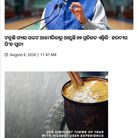
ଟଳୁଛି ଗ୍ୟାସ ସଙ୍କଟ ଆମେରିକାରୁ ଆସୁଛି ୬୭ ପ୍ରତିଶତ ଏଲ୍ପିଜି : ହରଦୀପ
ସିଂହ ପୁରୀ
August 8, 2026 | 11:47 AM