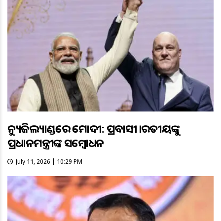
ନ୍ୟୁଜିଲ୍ୟାଣ୍ଡରେ ମୋଦୀ: ପ୍ରବାସୀ ଭାରତୀୟଙ୍କୁ
ପ୍ରଧାନମନ୍ତ୍ରୀଙ୍କ ସମ୍ବୋଧନ
July 11, 2026 | 10:29 PM