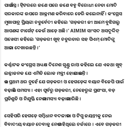
ପାଇଁ ଅସ୍ତ୍ର । ଟ୍ବିଟରରେ ଜଣେ ପରେ ଜଣେ ବହୁ ବିରୋଧୀ ନେତା ମୋଦି
ସରକାରଙ୍କ ଉପରେ ଆକ୍ରମଣ କରିବାରେ ଡେରି କଲେନାହିଁ । କଂଗ୍ରେସ
ମୁଖାପାତ୍ର ପ୍ରିୟଙ୍କା ଚତୁର୍ବେଦୀ କହିଲେ ‘ଗଡ଼କରୀ ଜୀ ଆମେ ବୁଝିଗଲୁ
ଆପଣଙ୍କ ଟାର୍ଗେଟ୍‌ କେଉଁ ଆଡ଼େ ଅଛି ।’ AIMIM ସାଂସଦ ଅସଦୁଦ୍ଦିନ୍‌
ଓୱେସୀ କହିଲେ ‘ଗଡ଼କରୀ ଖୁବ୍‌ ଚତୁରତାର ସହ ପିଏମ୍‌ ମୋଦିଙ୍କୁ
ଆଇନା ଦେଖାଉଛନ୍ତି ।’
କର୍ଣ୍ଣାଟକ କଂଗ୍ରେସ ଅଧ୍ୟକ୍ଷ ଦିନେଶ ଗୁଣ୍ଡୁ ରାଓ କହିଲେ ଯେ ଏକଥା ଖୁବ୍‌
ଲଜ୍ଜାଜନକ ଯେ ଏମିତି ଲୋକ ମନ୍ତ୍ରୀ ହୋଇଯାଇଛନ୍ତି ।
ଇଏ ପ୍ରଥମ ଥର ନୁହେଁ ଯେ ଗଡ଼କରୀ ଓ ହେଗଡ଼େଙ୍କ ବୟାନ ବିଜେପି ପାଇଁ
ବଢ଼ାଇଛି ସମସ୍ୟା । ଏହା ପୂର୍ବରୁ ଗଡ଼କରୀ, ନେହେରୁଙ୍କ ପ୍ରଶଂସା, ବଡ଼
ପ୍ରତିଶ୍ରୁତି ଓ ନିଯୁକ୍ତି ନେଇ ସମସ୍ୟା ବଢ଼ାଇ ସାରିଛି ।
ସେହିପରି ହେଗଡ଼େ ସମ୍ବିଧାନ ବଦଳାଇବା ଓ ଟିପୁ ଜୟନ୍ତୀକୁ ନେଇ
ବିବାଦୀୟ ବୟାନ ଦେବାକୁ ନେଇ ରହିଥିଲେ ଚର୍ଚ୍ଚାରେ । ଏବେ ଗଡ଼କରୀ