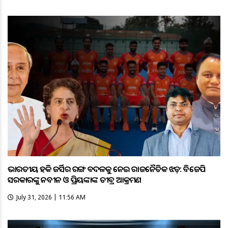
ଭାରତୀୟ ହକି ଜର୍ସିର ରଙ୍ଗ ବଦଳକୁ ନେଇ ରାଜନୈତିକ ଝଡ଼: ବିଜେପି
ସରକାରଙ୍କୁ ନବୀନ ଓ ପ୍ରିୟଙ୍କାଙ୍କ ତୀବ୍ର ଆକ୍ରମଣ
July 31, 2026 | 11:56 AM