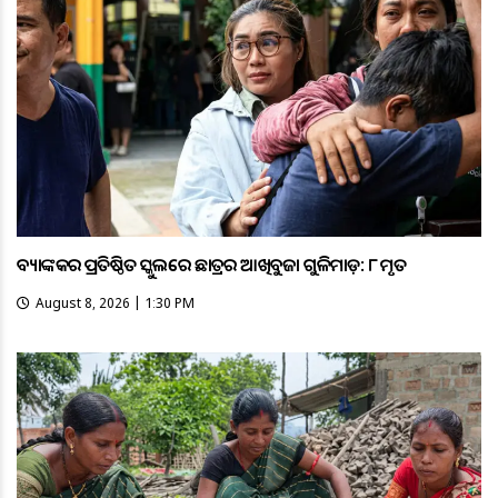
ବ୍ୟାଙ୍କକର ପ୍ରତିଷ୍ଠିତ ସ୍କୁଲରେ ଛାତ୍ରର ଆଖିବୁଜା ଗୁଳିମାଡ଼: ୮ ମୃତ
August 8, 2026 | 1:30 PM