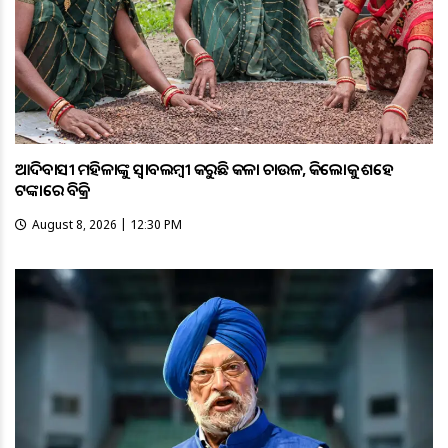
ଆଦିବାସୀ ମହିଳାଙ୍କୁ ସ୍ଵାବଲମ୍ଵୀ କରୁଛି କଳା ଚାଉଳ, କିଲୋକୁ ଶହେ
ଟଙ୍କାରେ ବିକ୍ରି
August 8, 2026 | 12:30 PM