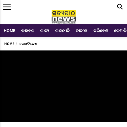
Me
HOME
ବଡ ଖବର
ରାଜ୍ୟ
ରାଜନୀତି
ଜାତୀୟ
ପରିବେଶ
ଦେଶ ବ
HOME
ଦେଶ ବିଦେଶ