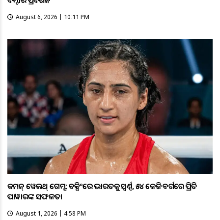
August 6, 2026 | 10:11 PM
କମନ୍ ୱେଲଥ୍ ଗେମ୍ସ: ବକ୍ସିଂରେ ଭାରତକୁ ସ୍ବର୍ଣ୍ଣ, ୫୪ କେଜି ବର୍ଗରେ ପ୍ରିତି
ପାୱାରଙ୍କ ସଫଳତା
August 1, 2026 | 4:58 PM