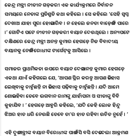
କେନ୍ଦ୍ର ମନ୍ତ୍ରୀ ନୀତୀନ ଗଡ଼କରୀ ଏକ କାର୍ଯ୍ୟକ୍ରମରେ ନିର୍ବାଚନ
ସମୟରେ ନେତାଙ୍କ ପ୍ରତିଶ୍ରୁତି କଥା କହିଲେ । ସେ କହିଲେ ‘ସେହି ସ୍ବପ୍ନ
ଦେଖାଅ ଯାହା ପୁରା ହୋଇପାରିବ । ନ ହେଲେ ଜନତା ବାଡ଼େଇ ବି ପାରେ
।’ ଗୋଟିଏ ପଟେ ନୀତୀନ ଗଡ଼କରୀ ବୟାନ ଦେଉଥିଲେ । ଅନ୍ୟପଟେ
ଦକ୍ଷିଣରେ କେନ୍ଦ୍ର ମନ୍ତ୍ରୀ ଅନନ୍ତ କୁମାର ହେଗଡ଼େ ନିଜ ବିବାଦୀୟ
ବୟାନକୁ ନେଇ ବିରୋଧୀଙ୍କ ଟାର୍ଗେଟ୍‌କୁ ଆସିଲେ ।
ସମାଜର ପ୍ରାଥମିକତା ଉପରେ ବୟାନ ଦେଇ ଅନନ୍ତ କୁମାର ହେଗଡ଼େ
ଏକଥା ଯାଏଁ କହିଗଲେ ଯେ, ‘ଆପଣ ସ୍ଥିର କରନ୍ତୁ ଆପଣ ଇତିହାସ
ଲେଖିବାକୁ ଚାହୁଁଛନ୍ତି ନା ଇତିହାସ ପଢ଼ିବାକୁ ଚାହୁଁଛନ୍ତି । ଯଦି ଆମେ
ଶୋଇରହିବା ତେବେ ଭଗବାନ ରାମଙ୍କୁ ଯାହାଁପନା ଓ ସୀତାଙ୍କୁ ବିବି
କୁହାଯିବ । ’ ହେଗଡ଼େ ଆହୁରି କହିଲେ, ‘ଯଦି କେହି ଲୋକ ହିନ୍ଦୁ
ଝିଅର ହାତ ଧରି ନେଉଛି ତେବେ ତା’ର ହାତ ରହିବା ଉଚିତ ନୁହେଁ । ’
ଏହି ଦୁଇ ମନ୍ତ୍ରୀଙ୍କ ବୟାନ ବିରୋଧୀଙ୍କ ପାଇଁ ବସି ବସି ଦେଇଦେଲା ଆକ୍ରମଣ