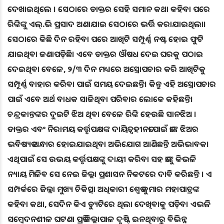
ଦେଖାଇଥିଲେ । ସେଠାରେ ଡାକ୍ତର ସେହି ସମାନ କଥା କହିବା ପରେ
ରିଙ୍କିଙ୍କୁ ଏଲ୍.ଭି ପ୍ରସାଦ ଅଣାଯାଇ ସେଠାରେ ଭର୍ତ୍ତି କରାଯାଇଥିଲା।
ସେଠାରେ କିଛି ଦିନ ରହିବା ପରେ ଆଖିଟି ସମ୍ପୂର୍ଣ୍ଣ ନଷ୍ଟ ହୋଇ ଫୁଟି
ଯାଇଥିବା ଜଣାପଡ଼ିଛି। ଏବେ ଡାକ୍ତର ଔଷଧ ଦେଇ ଘରକୁ ପଠାଇ
ଦେଇଥିବା ବେଳେ, ୨/୩ ଦିନ ମଧ୍ୟରେ ଅସ୍ତ୍ରୋପଚାର କରି ଆଖିଟିକୁ
ସମ୍ପୂର୍ଣ୍ଣ ବାହାର କରିବା ପାଇଁ ସମୟ ଦେଇଛନ୍ତି। କିନ୍ତୁ ଏହି ଅସ୍ତ୍ରୋପଚାର
ପାଇଁ ଏବେ ଅର୍ଥ ବାଧକ ସାଜିଥିବା ପରିବାର ଲୋକେ କହିଛନ୍ତି।
ଚନ୍ଦ୍ରକାନ୍ତଙ୍କର ଦୁଇଟି ଝିଅ ଥିବା ବେଳେ ରିଙ୍କି ହେଉଛି ସାନଝିଅ ।
ଡାକ୍ତର ଏବଂ ନିରାମୟ କର୍ତ୍ତୃପକ୍ଷଙ୍କ ଦାୟିତ୍ବହୀନତା ପାଇଁ ତାଙ୍କ ଝିଅର
ଭବିଷ୍ୟତ ଅନ୍ଧାର ହୋଇଯାଇଥିବା ଅଭିଯୋଗ ଆଣିଛନ୍ତି ଅଭିଭାବକ।
ଏଥିପାଇଁ ସେ ଉଭୟ କର୍ତ୍ତୃପକ୍ଷଙ୍କୁ ଦାୟୀ କରିବା ସହ ତାଙ୍କୁ କିଭଳି
ନ୍ୟାୟ ମିଳିବ ସେ ନେଇ ଜିଲ୍ଲା ପ୍ରଶାସନ ନିକଟରେ ଦାବି କରିଛନ୍ତି । ଏ
ସମ୍ପର୍କରେ ଜିଲ୍ଲା ମୁଖ୍ୟ ଚିକିତ୍ସା ଅଧିକାରୀ ଶ୍ବେତ କୁମାର ମହାପାତ୍ରଙ୍କ
କହିବା କଥା, ସେଦିନ କିଏ ଡ୍ୟୁଟିରେ ଥିଲା ଦେଖିବାକୁ ପଡ଼ିବ। ଏଭଳି
ସମ୍ବେଦନଶୀଳ ଘଟଣା ପ୍ରତି ଜିଲ୍ଲାପାଳ ଦୃଷ୍ଟି ଇନଥିବାରୁ ବିଭିନ୍ନ