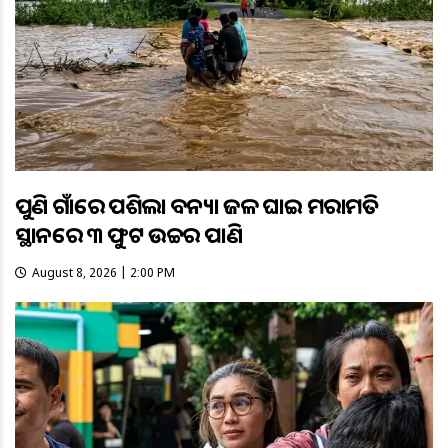
ପୁଣି ଗାଁରେ ପଶିଲା ବନ୍ୟା ଜଳ ଘାଇ ମରାମତି
ସ୍ଥାନରେ ୩ ଫୁଟ ଉଚ୍ଚର ପାଣି
August 8, 2026 | 2:00 PM