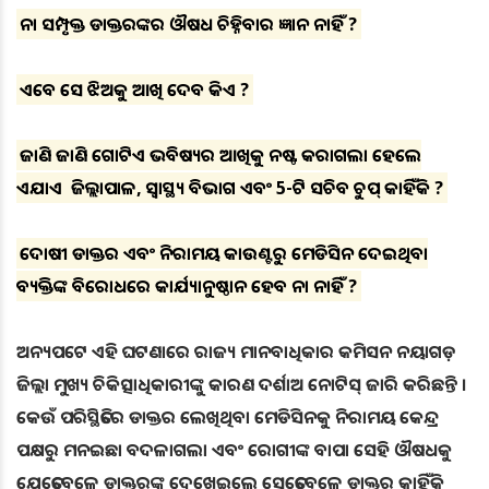
ନା ସମ୍ପୃକ୍ତ ଡାକ୍ତରଙ୍କର ଔଷଧ ଚିହ୍ନିବାର ଜ୍ଞାନ ନାହିଁ ?
ଏବେ ସେ ଝିଅକୁ ଆଖି ଦେବ କିଏ ?
ଜାଣି ଜାଣି ଗୋଟିଏ ଭବିଷ୍ୟତର ଆଖିକୁ ନଷ୍ଟ କରାଗଲା ହେଲେ
ଏଯାଏ ଜିଲ୍ଲାପାଳ, ସ୍ବାସ୍ଥ୍ୟ ବିଭାଗ ଏବଂ 5-ଟି ସଚିବ ଚୁପ୍ କାହିଁକି ?
ଦୋଷୀ ଡାକ୍ତର ଏବଂ ନିରାମୟ କାଉଣ୍ଟରୁ ମେଡିସିନ ଦେଇଥିବା
ବ୍ୟକ୍ତିଙ୍କ ବିରୋଧରେ କାର୍ଯ୍ୟାନୁଷ୍ଠାନ ହେବ ନା ନାହିଁ ?
ଅନ୍ୟପଟେ ଏହି ଘଟଣାରେ ରାଜ୍ୟ ମାନବାଧିକାର କମିସନ ନୟାଗଡ଼
ଜିଲ୍ଲା ମୁଖ୍ୟ ଚିକିତ୍ସାଧିକାରୀଙ୍କୁ କାରଣ ଦର୍ଶାଅ ନୋଟିସ୍ ଜାରି କରିଛନ୍ତି ।
କେଉଁ ପରିସ୍ଥିତିରେ ଡାକ୍ତର ଲେଖିଥିବା ମେଡିସିନକୁ ନିରାମୟ କେନ୍ଦ୍ର
ପକ୍ଷରୁ ମନଇଛା ବଦଳାଗଲା ଏବଂ ରୋଗୀଙ୍କ ବାପା ସେହି ଔଷଧକୁ
ଯେତେବେଳେ ଡାକ୍ତରଙ୍କୁ ଦେଖେଇଲେ ସେତେବେଳେ ଡାକ୍ତର କାହିଁକି