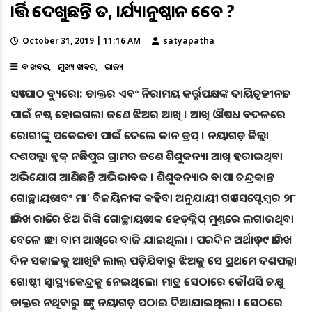
କାର୍ତ୍ତିକ ଦେଖୁଛନ୍ତି ତ, କାର୍ଯ୍ୟାନୁଷ୍ଠାନ କେବେ ?
October 31, 2019 | 11:16 AM
satyapatha
ବଡ ଖବର
ମୁଖ୍ୟ ଖବର
ରାଜ୍ୟ
ସତ୍ୟପାଠ ବ୍ୟୁରୋ: ଡାକ୍ତର ଏବଂ ନିରାମୟ କର୍ତ୍ତୃପକ୍ଷଙ୍କ ଦାୟିତ୍ବହୀନତା
ପାଇଁ ନଷ୍ଟ ହୋଇଗଲା ଜଣେ ଝିଅର ଆଖି । ଆଖି ଔଷଧ ବଦଳରେ
ରୋଗୀଙ୍କୁ ପକେଇବା ପାଇଁ ଦେଲେ କାନ ଡ୍ରପ୍ । ନୟାଗଡ଼ ଜିଲ୍ଲା
ଦଶପଲ୍ଲା ବ୍ଲକ୍‌ ନଛିପୁର ଗ୍ରାମର ଜଣେ ଶିଶୁକନ୍ୟା ଆଖି ହରାଇଥିବା
ଅଭିଯୋଗ ଆଣିଛନ୍ତି ଅଭିଭାବକ । ଶିଶୁକନ୍ୟାର ବାପା ଚନ୍ଦ୍ରକାନ୍ତ
ଗୋଚ୍ଛାୟତ ଏବଂ ମା’ ବିଜୟିନୀଙ୍କ କହିବା ଅନୁଯାୟୀ ଗତ ସେପ୍ଟେମ୍ବର ୨୮
ତାରିଖ ରାତିରେ ଝିଅ ରିଙ୍କି ଗୋଚ୍ଛାୟତ ଏକ ହେଡ୍‌କ୍ଲିପ୍ ମୁଣ୍ତରେ ଲଗାଉଥିବା
ବେଳେ ତାହା ବାମ ଆଖିରେ ବାଜି ଯାଇଥିଲା । ପରଦିନ ଅର୍ଥାତ୍ ୨୯ ତାରିଖ
ଦିନ ସକାଳକୁ ଆଖିଟି ଲାଲ୍ ପଡ଼ିଯିବାରୁ ଝିଅକୁ ସେ ପ୍ରଥମେ ଦଶପଲ୍ଲା
ଗୋଷ୍ଠୀ ସ୍ବାସ୍ଥ୍ୟକେନ୍ଦ୍ରକୁ ନେଇଥିଲେ। ମାତ୍ର ସେଠାରେ କୌଣସି ଚକ୍ଷୁ
ଡାକ୍ତର ନଥିବାରୁ ତାଙ୍କୁ ନୟାଗଡ଼ ପଠାଇ ଦିଆଯାଇଥିଲା । ସେଠରେ