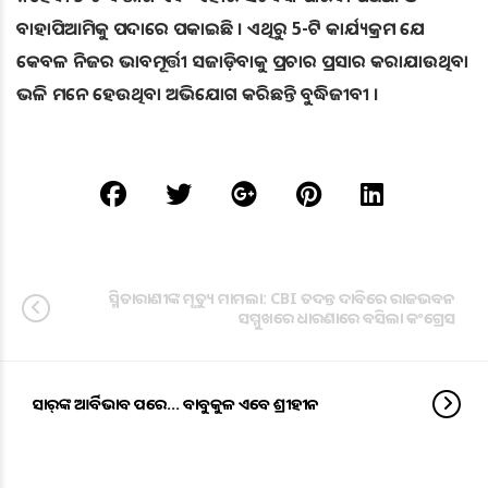
ବାହାପିଆମିକୁ ପଦାରେ ପକାଇଛି । ଏଥିରୁ 5-ଟି କାର୍ଯ୍ୟକ୍ରମ ଯେ
କେବଳ ନିଜର ଭାବମୂର୍ତ୍ତୀ ସଜାଡ଼ିବାକୁ ପ୍ରଚାର ପ୍ରସାର କରାଯାଉଥିବା
ଭଳି ମନେ ହେଉଥିବା ଅଭିଯୋଗ କରିଛନ୍ତି ବୁଦ୍ଧିଜୀବୀ ।
ସ୍ମିତାରାଣୀଙ୍କ ମୃତ୍ୟୁ ମାମଲା: CBI ତଦନ୍ତ ଦାବିରେ ରାଜଭବନ
ସମ୍ମୁଖରେ ଧାରଣାରେ ବସିଲା କଂଗ୍ରେସ
ସାର୍‌ଙ୍କ ଆର୍ବିଭାବ ପରେ… ବାବୁକୁଳ ଏବେ ଶ୍ରୀହୀନ