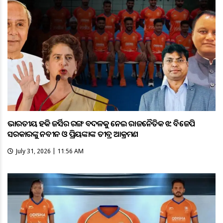
ଭାରତୀୟ ହକି ଜର୍ସିର ରଙ୍ଗ ବଦଳକୁ ନେଇ ରାଜନୈତିକ ଝଡ଼: ବିଜେପି
ସରକାରଙ୍କୁ ନବୀନ ଓ ପ୍ରିୟଙ୍କାଙ୍କ ତୀବ୍ର ଆକ୍ରମଣ
July 31, 2026 | 11:56 AM