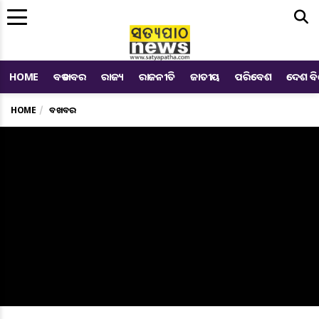
Me
HOME
ବଡ ଖବର
ରାଜ୍ୟ
ରାଜନୀତି
ଜାତୀୟ
ପରିବେଶ
ଦେଶ ବ
HOME
ବଡ ଖବର