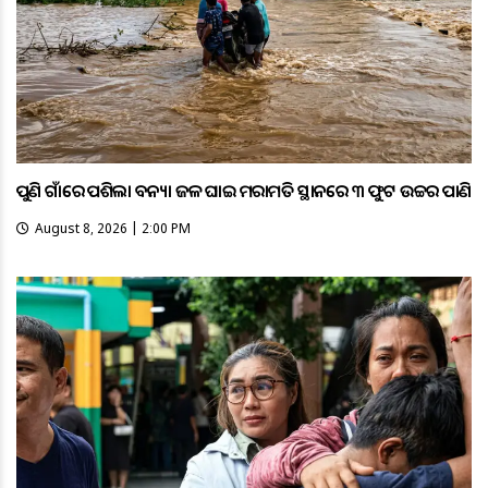
ପୁଣି ଗାଁରେ ପଶିଲା ବନ୍ୟା ଜଳ ଘାଇ ମରାମତି ସ୍ଥାନରେ ୩ ଫୁଟ ଉଚ୍ଚର ପାଣି
August 8, 2026 | 2:00 PM