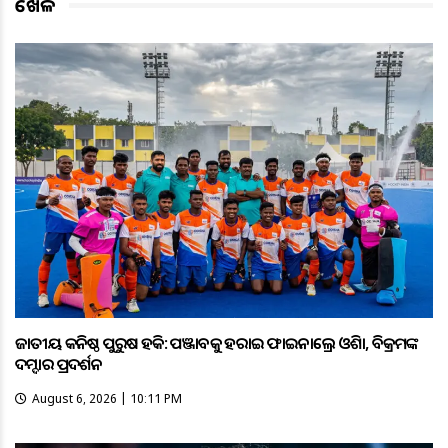
ଖେଳ
ଜାତୀୟ କନିଷ୍ଠ ପୁରୁଷ ହକି: ପଞ୍ଜାବକୁ ହରାଇ ଫାଇନାଲ୍ରେ ଓଡ଼ିଶା, ବିକ୍ରମଙ୍କ
ଦମ୍ଦାର ପ୍ରଦର୍ଶନ
August 6, 2026 | 10:11 PM