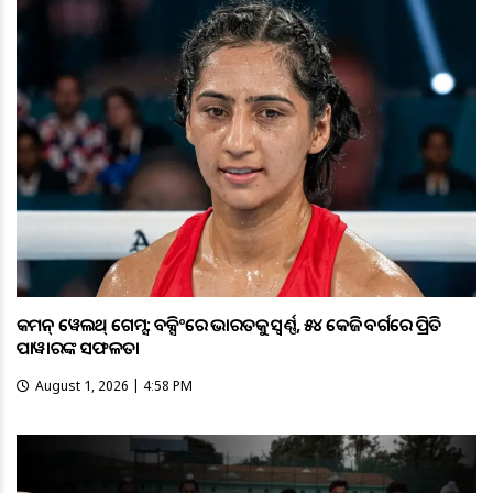
କମନ୍ ୱେଲଥ୍ ଗେମ୍ସ: ବକ୍ସିଂରେ ଭାରତକୁ ସ୍ବର୍ଣ୍ଣ, ୫୪ କେଜି ବର୍ଗରେ ପ୍ରିତି
ପାୱାରଙ୍କ ସଫଳତା
August 1, 2026 | 4:58 PM