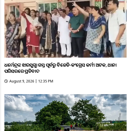
ଧର୍ମେନ୍ଦ୍ରଙ୍କ ଝାରସୁଗୁଡ଼ା ଗସ୍ତ ପୂର୍ବରୁ ବିଜେଡି-କଂଗ୍ରେସ କର୍ମୀ ଅଟକ, ଥାନା
ପରିସରରେ ପ୍ରତିବାଦ
August 9, 2026 | 12:35 PM