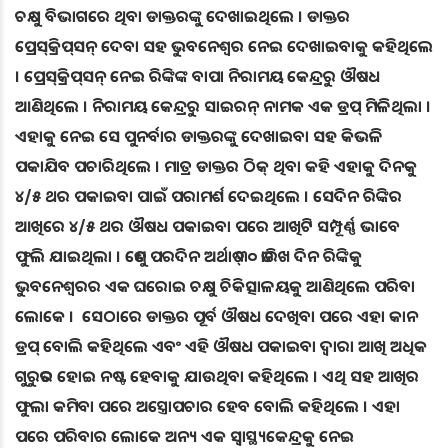
ଚକ୍ଷୁ ବିଭାଗରେ ଥିବା ଡାକ୍ତରଙ୍କୁ ଦେଖାଇଥିଲେ । ଡାକ୍ତର
ପ୍ରେସ୍‌କ୍ରିପ୍‌ସନ୍‌ ଦେବା ସହ ଭୁବନେଶ୍ବର ନେଇ ଦେଖାଇବାକୁ କହିଥିଲେ
। ପ୍ରେସ୍‌କ୍ରିପ୍‌ସନ୍‌ ନେଇ ରିଙ୍କିଙ୍କ ବାପା ନିରାମୟ କେନ୍ଦ୍ରରୁ ଔଷଧ
ଆଣିଥିଲେ । ନିରାମୟ କେନ୍ଦ୍ରରୁ ସାଇରନ୍ ନାମକ ଏକ ଡ୍ରପ୍‌ ମିଳିଥିଲା ।
ଏହାକୁ ନେଇ ସେ ପୁନର୍ବାର ଡାକ୍ତରଙ୍କୁ ଦେଖାଇବା ସହ କିଭଳି
ପକାଯିବ ପଚାରିଥିଲେ । ମାତ୍ର ଡାକ୍ତର ଠିକ୍‌ ଥିବା କହି ଏହାକୁ ଦିନକୁ
୪/୫ ଥର ପକାଇବା ପାଇଁ ପରାମର୍ଶ ଦେଇଥିଲେ । ସେଦିନ ରିଙ୍କିର
ଆଖିରେ ୪/୫ ଥର ଔଷଧ ପକାଇବା ପରେ ଆଖିଟି ସମ୍ପୂର୍ଣ୍ଣ ଭାବେ
ଫୁଲି ଯାଇଥିଲା । ତେଣୁ ପରଦିନ ଅର୍ଥାତ୍ ୩୦ ତାରିଖ ଦିନ ରିଙ୍କିକୁ
ଭୁବନେଶ୍ବରର ଏକ ଘରୋଇ ଚକ୍ଷୁ ଚିକିତ୍ସାଳୟକୁ ଆଣିଥିଲେ ପରିବା
ଲୋକେ । ସେଠାରେ ଡାକ୍ତର ପୂର୍ବ ଔଷଧ ଦେଖିବା ପରେ ଏହା କାନ
ଡ୍ରପ୍‌ ବୋଲି କହିଥିଲେ ଏବଂ ଏହି ଔଷଧ ପକାଇବା ଦ୍ବାରା ଆଖି ଅଧିକ
ଗୁରୁତର ହୋଇ ନଷ୍ଟ ହେବାକୁ ଯାଉଥିବା କହିଥିଲେ । ଏଥି ସହ ଆଖିର
ଫୁଲା କମିବା ପରେ ଅସ୍ତ୍ରୋପଚାର ହେବ ବୋଲି କହିଥିଲେ । ଏହା
ପରେ ପରିବାର ଲୋକେ ଅନ୍ୟ ଏକ ସ୍ବାସ୍ଥ୍ୟକେନ୍ଦ୍ରକୁ ନେଇ