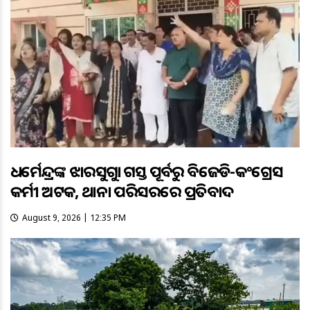
ଧର୍ମେନ୍ଦ୍ରଙ୍କ ଝାରସୁଗୁଡ଼ା ଗସ୍ତ ପୂର୍ବରୁ ବିଜେଡି-କଂଗ୍ରେସ
କର୍ମୀ ଅଟକ, ଥାନା ପରିସରରେ ପ୍ରତିବାଦ
August 9, 2026 | 12:35 PM