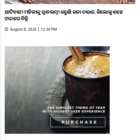
ଆଦିବାସୀ ମହିଳାଙ୍କୁ ସ୍ଵାବଲମ୍ଵୀ କରୁଛି କଳା ଚାଉଳ, କିଲୋକୁ ଶହେ
ଟଙ୍କାରେ ବିକ୍ରି
August 8, 2026 | 12:30 PM