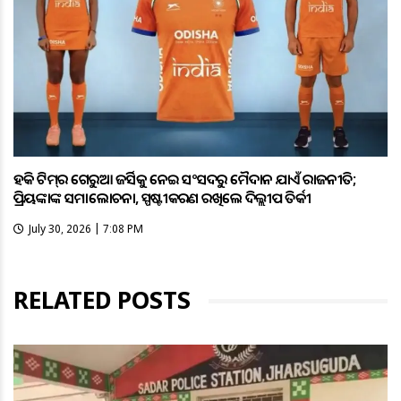
ହକି ଟିମ୍‌ର ଗେରୁଆ ଜର୍ସିକୁ ନେଇ ସଂସଦରୁ ମୈଦାନ ଯାଏଁ ରାଜନୀତି;
ପ୍ରିୟଙ୍କାଙ୍କ ସମାଲୋଚନା, ସ୍ପଷ୍ଟୀକରଣ ରଖିଲେ ଦିଲ୍ଲୀପ ତିର୍କୀ
July 30, 2026 | 7:08 PM
RELATED POSTS