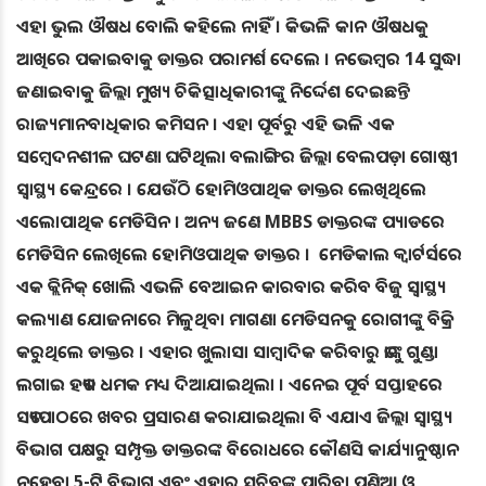
ଏହା ଭୁଲ ଔଷଧ ବୋଲି କହିଲେ ନାହିଁ । କିଭଳି କାନ ଔଷଧକୁ
ଆଖିରେ ପକାଇବାକୁ ଡାକ୍ତର ପରାମର୍ଶ ଦେଲେ । ନଭେମ୍ବର 14 ସୁଦ୍ଧା
ଜଣାଇବାକୁ ଜିଲ୍ଲା ମୁଖ୍ୟ ଚିକିତ୍ସାଧିକାରୀଙ୍କୁ ନିର୍ଦ୍ଦେଶ ଦେଇଛନ୍ତି
ରାଜ୍ୟମାନବାଧିକାର କମିସନ । ଏହା ପୂର୍ବରୁ ଏହି ଭଳି ଏକ
ସମ୍ବେଦନଶୀଳ ଘଟଣା ଘଟିଥିଲା ବଲାଙ୍ଗିର ଜିଲ୍ଲା ବେଲପଡ଼ା ଗୋଷ୍ଠୀ
ସ୍ବାସ୍ଥ୍ୟ କେନ୍ଦ୍ରରେ । ଯେଉଁଠି ହୋମିଓପାଥିକ ଡାକ୍ତର ଲେଖିଥିଲେ
ଏଲୋପାଥିକ ମେଡିସିନ । ଅନ୍ୟ ଜଣେ MBBS ଡାକ୍ତରଙ୍କ ପ୍ୟାଡରେ
ମେଡିସିନ ଲେଖିଲେ ହୋମିଓପାଥିକ ଡାକ୍ତର । ମେଡିକାଲ କ୍ବାର୍ଟର୍ସରେ
ଏକ କ୍ଲିନିକ୍ ଖୋଲି ଏଭଳି ବେଆଇନ କାରବାର କରିବ ବିଜୁ ସ୍ବାସ୍ଥ୍ୟ
କଲ୍ୟାଣ ଯୋଜନାରେ ମିଳୁଥିବା ମାଗଣା ମେଡିସନକୁ ରୋଗୀଙ୍କୁ ବିକ୍ରି
କରୁଥିଲେ ଡାକ୍ତର । ଏହାର ଖୁଲାସା ସାମ୍ବାଦିକ କରିବାରୁ ତାଙ୍କୁ ଗୁଣ୍ଡା
ଲଗାଇ ହତ୍ୟା ଧମକ ମଧ୍ୟ ଦିଆଯାଇଥିଲା । ଏନେଇ ପୂର୍ବ ସପ୍ତାହରେ
ସତ୍ୟପାଠରେ ଖବର ପ୍ରସାରଣ କରାଯାଇଥିଲା ବି ଏଯାଏ ଜିଲ୍ଲା ସ୍ବାସ୍ଥ୍ୟ
ବିଭାଗ ପକ୍ଷରୁ ସମ୍ପୃକ୍ତ ଡାକ୍ତରଙ୍କ ବିରୋଧରେ କୌଣସି କାର୍ଯ୍ୟାନୁଷ୍ଠାନ
ନହେବା 5-ଟି ବିଭାଗ ଏବଂ ଏହାର ସଚିବଙ୍କ ପାରିବା ପଣିଆ ଓ