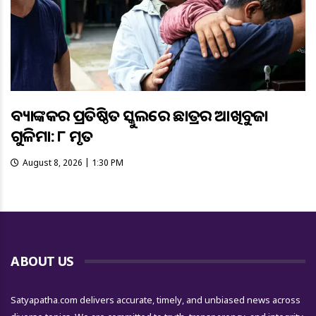
ବ୍ୟାଙ୍କକର ପ୍ରତିଷ୍ଠିତ ସ୍କୁଲରେ ଛାତ୍ରର ଆଖିବୁଜା
ଗୁଳିମାଡ଼: ୮ ମୃତ
August 8, 2026 | 1:30 PM
ABOUT US
Satyapatha.com delivers accurate, timely, and unbiased news across