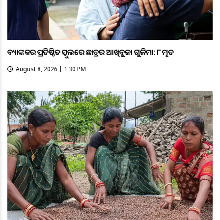
ବ୍ୟାଙ୍କକର ପ୍ରତିଷ୍ଠିତ ସ୍କୁଲରେ ଛାତ୍ରର ଆଖିବୁଜା ଗୁଳିମାଡ଼: ୮ ମୃତ
August 8, 2026 | 1:30 PM