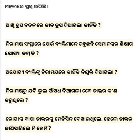
ମହଲରେ ପ୍ରଶ୍ନ ଉଠିଛି ।
ଆଖି ଡ୍ରପ ବଦଳରେ କାନ ଡ୍ରପ ଦିଆଗଲା କାହିଁକି ?
ନିରାମୟ ସଂସ୍ଥାରେ ଯେଉଁ ବ୍ୟକ୍ତିମାନେ ରହୁଛନ୍ତି ସେମାନଙ୍କର ଶିକ୍ଷାଗତ
ଯୋଗ୍ୟତା କମ୍ କି ?
ଅଯୋଗ୍ୟ ବ୍ୟକ୍ତିଙ୍କୁ ନିରାମୟରେ କାହିଁକି ନିଯୁକ୍ତି ଦିଆଗଲା ?
ନିରାମୟରୁ ଯଦି ଭୁଲ ଔଷଧ ଦିଆଗଲା ତେବେ ଡାକ୍ତର କ’ଣ
କରୁଥିଲେ ?
ରୋଗୀଙ୍କ ବାପା ଡାକ୍ତରଙ୍କୁ ମେଡିସିନ ଦେଖାଇଥିଲେ, ହେଲେ ଡାକ୍ତର
ଜାଣିପାରିଲେ ନି କେମିତି ?