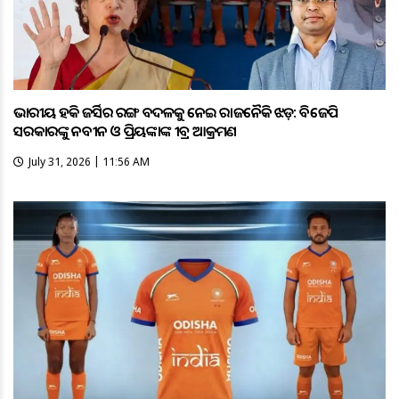
ଭାରତୀୟ ହକି ଜର୍ସିର ରଙ୍ଗ ବଦଳକୁ ନେଇ ରାଜନୈତିକ ଝଡ଼: ବିଜେପି
ସରକାରଙ୍କୁ ନବୀନ ଓ ପ୍ରିୟଙ୍କାଙ୍କ ତୀବ୍ର ଆକ୍ରମଣ
July 31, 2026 | 11:56 AM