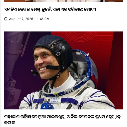
ଏନଡିଏ କେବଳ ମେଣ୍ଟ ନୁହେଁ, ଏହା ଏକ ପରିବାର: ମୋଦୀ
August 7, 2026 | 1:46 PM
ମହାକାଶ ଇତିହାସରେ ନୂଆ ମାଇଲଖୁଣ୍ଟ, ଅନିଲ ମେନନଙ୍କ ପ୍ରଥମ ସ୍ପେସ୍ୱ୍ୱାକ୍
ସଫଳ