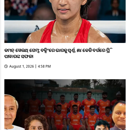
କମନ୍ ୱେଲଥ୍ ଗେମ୍ସ: ବକ୍ସିଂରେ ଭାରତକୁ ସ୍ବର୍ଣ୍ଣ, ୫୪ କେଜି ବର୍ଗରେ ପ୍ରିତି
ପାୱାରଙ୍କ ସଫଳତା
August 1, 2026 | 4:58 PM