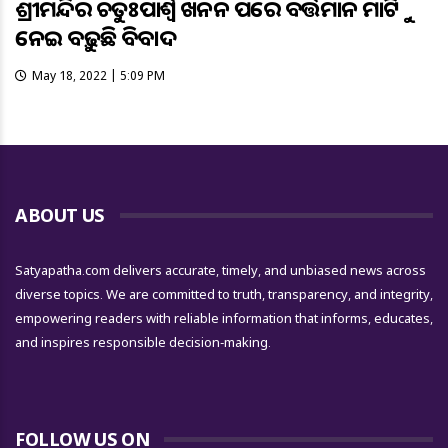
ଶ୍ରୀମନ୍ଦିର ଚତୁଃପାର୍ଶ୍ୱ ଖନନ ପରେ ବର୍ତ୍ତମାନ ମାଟିକୁ
ନେଇ ବଢ଼ୁଛି ବିବାଦ
May 18, 2022 | 5:09 PM
ABOUT US
Satyapatha.com delivers accurate, timely, and unbiased news across
diverse topics. We are committed to truth, transparency, and integrity,
empowering readers with reliable information that informs, educates,
and inspires responsible decision-making.
FOLLOW US ON