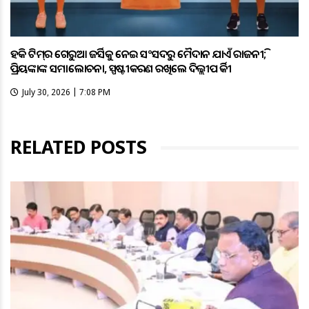
ହକି ଟିମ୍‌ର ଗେରୁଆ ଜର୍ସିକୁ ନେଇ ସଂସଦରୁ ମୈଦାନ ଯାଏଁ ରାଜନୀତି;
ପ୍ରିୟଙ୍କାଙ୍କ ସମାଲୋଚନା, ସ୍ପଷ୍ଟୀକରଣ ରଖିଲେ ଦିଲ୍ଲୀପ ତିର୍କୀ
July 30, 2026 | 7:08 PM
RELATED POSTS