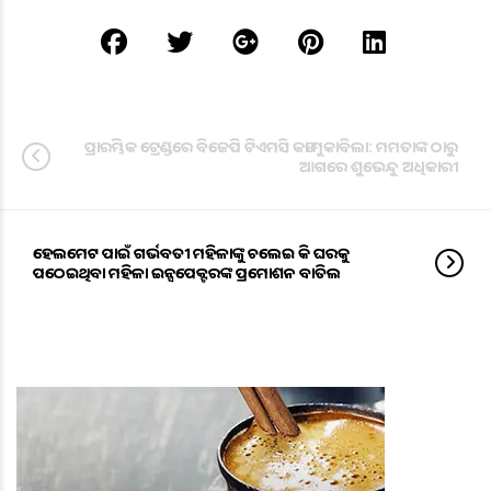
ପ୍ରାରମ୍ଭିକ ଟ୍ରେଣ୍ଡରେ ବିଜେପି ଟିଏମସି କଡା ମୁକାବିଲା: ମମତାଙ୍କ ଠାରୁ
ଆଗରେ ଶୁଭେନ୍ଦୁ ଅଧିକାରୀ
ହେଲମେଟ ପାଇଁ ଗର୍ଭବତୀ ମହିଳାଙ୍କୁ ଚଲେଇ କି ଘରକୁ
ପଠେଇଥିବା ମହିଳା ଇନ୍ସପେକ୍ଟରଙ୍କ ପ୍ରମୋଶନ ବାତିଲ