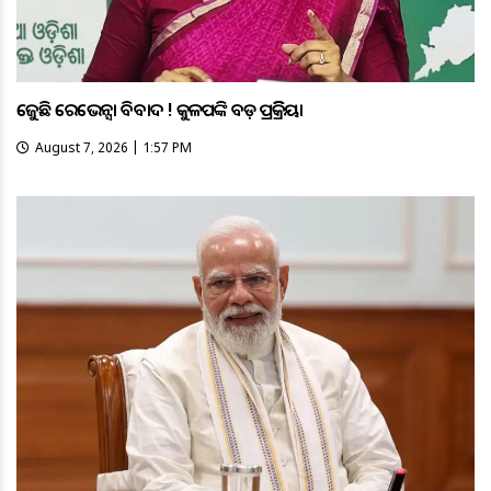
ତେଜୁଛି ରେଭେନ୍ସା ବିବାଦ ! କୁଳପତିଙ୍କ ବଡ଼ ପ୍ରତିକ୍ରିୟା
August 7, 2026 | 1:57 PM