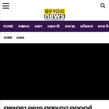
Me
HOME
ବଡ ଖବର
ରାଜ୍ୟ
ରାଜନୀତି
ଜାତୀୟ
ପରିବେଶ
ଦେଶ ବ
HOME
କରୋନା
ମୁଖ୍ୟମନ୍ତ୍ରୀ ନବୀନ ପଟ୍ଟନାୟକଙ୍କ ଗୁରୁତ୍ୱପୂର୍ଣ୍ଣ