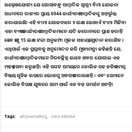
ଉଲ୍ଲେଖଯୋଗ୍ୟ ଯେ ଗୋପାବନ୍ଧୁ ସାମ୍ବାଦିକ ସ୍ବାସ୍ଥ୍ୟ ବିମା ଯୋଜନା
ଅଧୀନରେ ରାଜ୍ୟର ପ୍ରାୟ 6944 କାର୍ଯ୍ୟରତ ସାମ୍ବାଦିକଙ୍କୁ ଅନ୍ତର୍ଭୁକ୍ତ
କରାଯାଇଛି। ଏହି ବୀମା ଯୋଜନାରେ ୨ ଲକ୍ଷ ଲେଖାଏଁ ବୀମା ମିଳିବ।
ଏହା ବ୍ୟତୀତ କାର୍ଯ୍ୟରତ ସାମ୍ବାଦିକମାନେ ଯଦି କରୋନାରେ ପ୍ରାଣ ହରାନ୍ତି
ତେବେ ତାଙ୍କୁ 15 ଲକ୍ଷ ଟଙ୍କା ଅନୁକମ୍ପା ମୂଳକ ସହାୟତା ପ୍ରଦାନ କରାଯିବ ।
ଏଥିପାଇଁ ଏକ ପ୍ରସ୍ତାବକୁ ଅନୁମୋଦନ କରି ମୁଖ୍ୟମନ୍ତ୍ରୀ କହିଛନ୍ତି ଯେ,
କାର୍ଯ୍ୟରତ ସାମ୍ବାଦିକମାନେ ନିରବଚ୍ଛିନ୍ନ ଭାବେ ଖବର ଯୋଗାଇ ଏକ
ମହତ୍ ସେବା କରୁଛନ୍ତି। ଏହି ସଙ୍କଟ ସମୟରେ କୋଭିଡ ସହ ଜଡିତ ସମସ୍ତ
ବିଷୟ ଗୁଡିକ ଉପରେ ଲୋକଙ୍କୁ ଅବଗତ କରାଉଛନ୍ତି । ଏବଂ ସେମାନେ
କୋଭିଡ୍ ବିପକ୍ଷ ଯୁଦ୍ଧରେ ଆମ ପାଇଁ ଏକ ବଡ଼ ସମର୍ଥନ ଅଟନ୍ତି।
Tags:
all journalist
,
cmo odisha