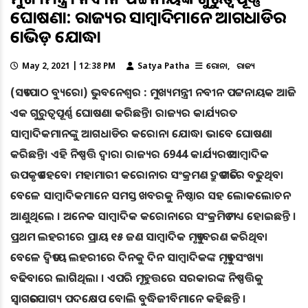
ଘୋଷଣା: ରାଜ୍ୟର ସାମ୍ବାଦିକମାନେ ଆଗଧାଡିର
କୋଭିଡ଼ ଯୋଦ୍ଧା
May 2, 2021 | 12:38 PM
Satya Patha
କରୋନା
ରାଜ୍ୟ
(ସତ୍ୟପାଠ ବ୍ୟୁରୋ) ଭୁବନେଶ୍ୱର : ମୁଖ୍ୟମନ୍ତ୍ରୀ ନବୀନ ପଟ୍ଟନାୟକ ଆଜି
ଏକ ଗୁରୁତ୍ବପୂର୍ଣ୍ଣ ଘୋଷଣା କରିଛନ୍ତି। ରାଜ୍ୟର କାର୍ଯ୍ୟରତ
ସାମ୍ବାଦିକମାନଙ୍କୁ ଆଗଧାଡିର କରୋନା ଯୋଦ୍ଧା ଭାବେ ଘୋଷଣା
କରିଛନ୍ତି। ଏହି ନିଷ୍ପତ୍ତି ଦ୍ବାରା ରାଜ୍ୟର 6944 କାର୍ଯ୍ୟରତ ସାମ୍ବାଦିକ
ଉପକୃତ ହେବେ। ମହାମାରୀ କରୋନାର ସଂକ୍ରମଣ ଦ୍ରୁତ ଗତିରେ ବଢୁଥିବା
ବେଳେ ସାମ୍ବାଦିକମାନେ ସମସ୍ତ ଖବରକୁ ନିଷ୍ଠାର ସହ ଲୋକଲୋଚନ
ଆଣୁଥିଲେ । ଅନେକ ସାମ୍ବାଦିକ କରୋନାରେ ସଂକ୍ରମିତ ମଧ୍ୟ ହୋଇଛନ୍ତି ।
ପ୍ରଥମ ଲହରୀରେ ପ୍ରାୟ ୧୫ ଜଣ ସାମ୍ବାଦିକ ମୃତ୍ୟୁବରଣ କରିଥିବା
ବେଳେ ଦ୍ୱିତୀୟ ଲହରୀରେ ଦିନକୁ ଦିନ ସାମ୍ବାଦିକଙ୍କ ମୃତ୍ୟୁ ସଂଖ୍ୟା
ବଢିବାରେ ଲାଗିଥିଲା । ଏପରି ମୂହୁତ୍ତରେ ସରକାରଙ୍କ ନିଷ୍ପତ୍ତିକୁ
ସ୍ୱାଗତଯୋଗ୍ୟ ପଦକ୍ଷେପ ବୋଲି ବୁଦ୍ଧିଜୀବିମାନେ କହିଛନ୍ତି ।