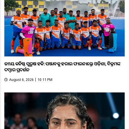
ଜାତୀୟ କନିଷ୍ଠ ପୁରୁଷ ହକି: ପଞ୍ଜାବକୁ ହରାଇ ଫାଇନାଲ୍ରେ ଓଡ଼ିଶା, ବିକ୍ରମଙ୍କ
ଦମ୍ଦାର ପ୍ରଦର୍ଶନ
August 6, 2026 | 10:11 PM