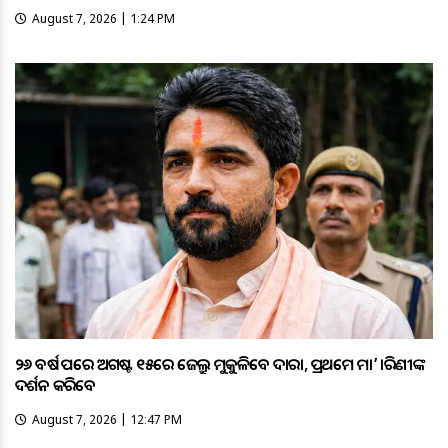
August 7, 2026 | 1:24 PM
୨୬ ବର୍ଷ ପରେ ଅଗଷ୍ଟ ୧୫ରେ ଜେଲ୍ରୁ ମୁକୁଳିବେ ଦାରା, ପ୍ରଥମେ ମା’ ତାରିଣୀଙ୍କ
ଦର୍ଶନ କରିବେ
August 7, 2026 | 12:47 PM