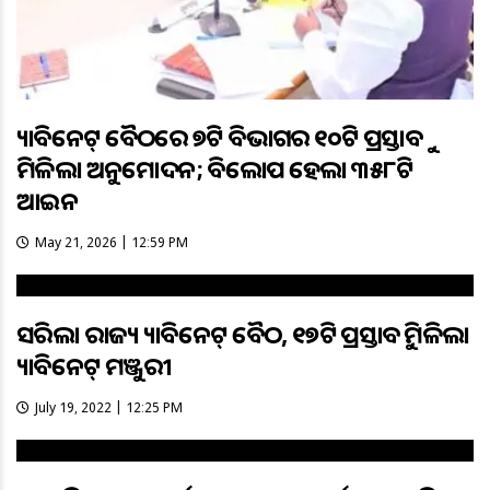
କ୍ୟାବିନେଟ୍ ବୈଠକରେ ୭ଟି ବିଭାଗର ୧୦ଟି ପ୍ରସ୍ତାବକୁ
ମିଳିଲା ଅନୁମୋଦନ; ବିଲୋପ ହେଲା ୩୫୮ଟି
ଆଇନ
May 21, 2026 | 12:59 PM
ସରିଲା ରାଜ୍ୟ କ୍ୟାବିନେଟ୍ ବୈଠକ, ୧୭ଟି ପ୍ରସ୍ତାବକୁ ମିଳିଲା
କ୍ୟାବିନେଟ୍ ମଞ୍ଜୁରୀ
July 19, 2022 | 12:25 PM